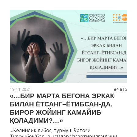
19.11.2021
84 815
«…БИР МАРТА БЕГОНА ЭРКАК
БИЛАН ЁТСАНГ–ЁТИБСАН-ДА,
БИРОР ЖОЙИНГ КАМАЙИБ
ҚОЛАДИМИ?…»
…Келинлик либос, турмуш ўртоғи
Турсунбек(барча исмлар ўзгартирилган) уни