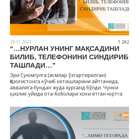
29.11.2021
1 262
“…НУРЛАН УНИНГ МАҚСАДИНИ
БИЛИБ, ТЕЛЕФОНИНИ СИНДИРИБ
ТАШЛАДИ…”
Эри Суюмгулга (исмлар ўзгартирилган)
Қозоғистонга кўчиб кетишларини айтганида,
аввалига бундан жуда хурсанд бўлди. Чунки
қизлик уйида ота-боболари хоки ётган юртга