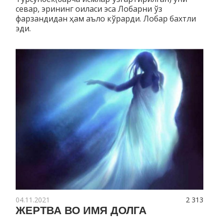
севар, эрининг оиласи эса Лобарни ўз
фарзандидан ҳам аъло кўрарди. Лобар бахтли
эди.
04.11.2021
2 313
ЖЕРТВА ВО ИМЯ ДОЛГА