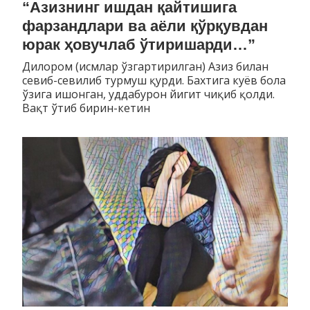
“Азизнинг ишдан қайтишига
фарзандлари ва аёли қўрқувдан
юрак ҳовучлаб ўтиришарди…”
Дилором (исмлар ўзгартирилган) Азиз билан
севиб-севилиб турмуш қурди. Бахтига куёв бола
ўзига ишонган, уддабурон йигит чиқиб қолди.
Вақт ўтиб бирин-кетин