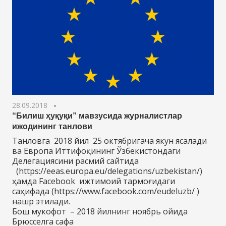
28.09.2018
“Билиш ҳуқуқи” мавзусида журналистлар
ижодининг танлови
Танловга 2018 йил 25 октябригача якун ясалади
ва Европа Иттифоқининг Ўзбекистондаги
Делегациясини расмий сайтида
(https://eeas.europa.eu/delegations/uzbekistan/)
ҳамда Facebook ижтимоий тармоғидаги
саҳифада (https://www.facebook.com/eudeluzb/ )
нашр этилади.
Бош мукофот – 2018 йилнинг ноябрь ойида
Брюсселга сафа