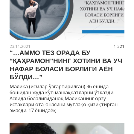
23.11.2021
1 321
“…АММО ТЕЗ ОРАДА БУ
“ҚАҲРАМОН”НИНГ ХОТИНИ ВА УЧ
НАФАР БОЛАСИ БОРЛИГИ АЁН
БЎЛДИ…”
Малика (исмлар ўзгартирилган) 36 ёшида
бошидан жуда кўп машаққатларни ўтказди.
Аслида болалигиданоқ Маликанинг орзу-
истаклари ота-онасини мутлақо қизиқтирган
эмасди. 17 ёшидаёқ