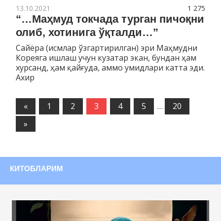
13.10.2021
1 275
“…Маҳмуд токчада турган пичоқни
олиб, хотинига ўқталди…”
Сайёра (исмлар ўзгартирилган) эри Маҳмудни
Кореяга ишлаш учун кузатар экан, бундан ҳам
хурсанд, ҳам қайғуда, аммо умидлари катта эди.
Ахир
«
Предыдущие
1
2
3
4
5
…
20
записи
Следующие
»
записи
КИТОБЛАРИМ