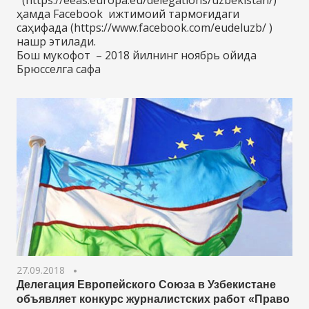
(https://eeas.europa.eu/delegations/uzbekistan/)
ҳамда Facebook ижтимоий тармоғидаги
саҳифада (https://www.facebook.com/eudeluzb/ )
нашр этилади.
Бош мукофот – 2018 йилнинг ноябрь ойида
Брюсселга сафа
27.09.2018
Делегация Европейского Союза в Узбекистане
объявляет конкурс журналистских работ «Право