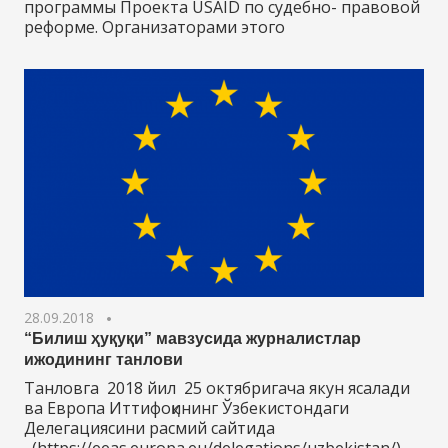
программы Проекта USAID по судебно- правовой
реформе. Организаторами этого
28.09.2018
“Билиш ҳуқуқи” мавзусида журналистлар
ижодининг танлови
Танловга 2018 йил 25 октябригача якун ясалади
ва Европа Иттифоқининг Ўзбекистондаги
Делегациясини расмий сайтида