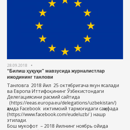
28.09.2018
“Билиш ҳуқуқи” мавзусида журналистлар
ижодининг танлови
Танловга 2018 йил 25 октябригача якун ясалади
ва Европа Иттифоқининг Ўзбекистондаги
Делегациясини расмий сайтида
(https://eeas.europa.eu/delegations/uzbekistan/)
ҳамда Facebook ижтимоий тармоғидаги саҳифада
(https://www.facebook.com/eudeluzb/ ) нашр
этилади.
Бош мукофот – 2018 йилнинг ноябрь ойида