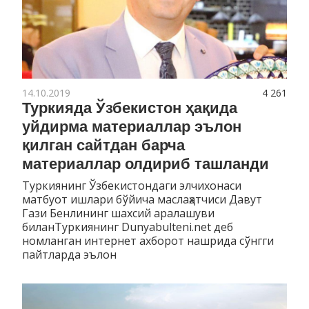
14.10.2019
4 261
Туркияда Ўзбекистон ҳақида
уйдирма материаллар эълон
қилган сайтдан барча
материаллар олдириб ташланди
Туркиянинг Ўзбекистондаги элчихонаси
матбуот ишлари бўйича маслаҳатчиси Давут
Гази Бенлининг шахсий аралашуви
биланТуркиянинг Dunyabulteni.net деб
номланган интернет ахборот нашрида сўнгги
пайтларда эълон