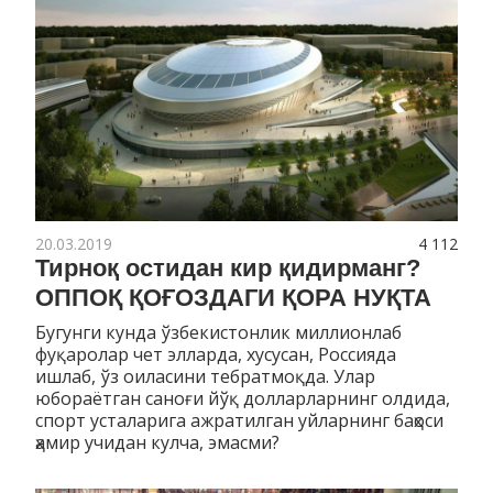
20.03.2019
4 112
Тирноқ остидан кир қидирманг?
ОППОҚ ҚОҒОЗДАГИ ҚОРА НУҚТА
Бугунги кунда ўзбекистонлик миллионлаб
фуқаролар чет элларда, хусусан, Россияда
ишлаб, ўз оиласини тебратмоқда. Улар
юбораётган саноғи йўқ долларларнинг олдида,
спорт усталарига ажратилган уйларнинг баҳоси
ҳамир учидан кулча, эмасми?