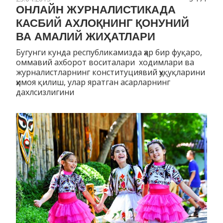
ОНЛАЙН ЖУРНАЛИСТИКАДА
КАСБИЙ АХЛОҚНИНГ ҚОНУНИЙ
ВА АМАЛИЙ ЖИҲАТЛАРИ
Бугунги кунда республикамизда ҳар бир фуқаро,
оммавий ахборот воситалари ходимлари ва
журналистларнинг конституциявий ҳуқуқларини
ҳимоя қилиш, улар яратган асарларнинг
дахлсизлигини