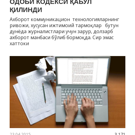
ОДОБИ КОДЕКСИ ҚАБУЛ
ҚИЛИНДИ
Ахборот коммуникацион технологияларнинг
ривожи, хусусан ижтимоий тармоқлар бутун
дунёда журналистлари учун зарур, долзарб
ахборот манбаси бўлиб бормоқда. Сир эмас
хаттоки
23.04.2015
3 171