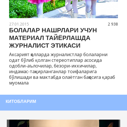
27.01.2015
2 938
БОЛАЛАР НАШРЛАРИ УЧУН
МАТЕРИАЛ ТАЙЁРЛАШДА
ЖУРНАЛИСТ ЭТИКАСИ
Аксарият ҳолларда журналистлар болаларни
одат бўлиб қолган стереотиплар асосида
одобли-аълочилар, безори-иккичилар,
индамас-таҳқирланганлар тоифаларига
бўлишади ва мактабда олаётган баҳосига қараб
муомала
КИТОБЛАРИМ