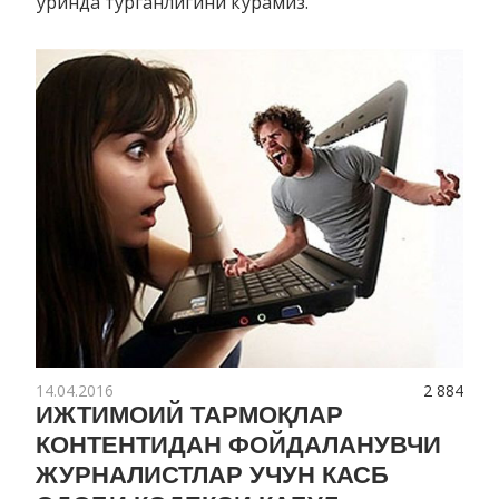
ўринда турганлигини кўрамиз.
14.04.2016
2 884
ИЖТИМОИЙ ТАРМОҚЛАР
КОНТЕНТИДАН ФОЙДАЛАНУВЧИ
ЖУРНАЛИСТЛАР УЧУН КАСБ