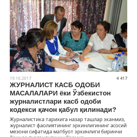
19.10.2017
4 417
ЖУРНАЛИСТ КАСБ ОДОБИ
МАСАЛАЛАРИ ёки Ўзбекистон
журналистлари касб одоби
кодекси қачон қабул қилинади?
Журналистика тарихига назар ташлар эканмиз,
журналист фаолиятининг эркинлигининг асосий
мезони сифатида матбуот эркинлиги биринчи