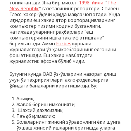
топилган эди. Яна бир мисол.
1998 йили
“
The
New Republic
” газетасининг репортёри Стивен
Глэсс хакер-ўқувчи ҳақида мақола чоп этади. Унда
иқтидорли ёш хакер қатор корпорацияларнинг
компьютер тизими кодини бузганлиги,
натижада уларнинг раҳбарлари “ёш
компьютерчини ишга таклиф этишгани”
берилган эди. Аммо
Forbes
журнали
журналистлари ўз ҳамкасбларининг ёлғонини
фош этишади. Ёш хакер навбатдаги
журналистик афсона бўлиб чиқди.
Бугунги кунда ОАВ ўз-ўзларини назорат қилиш
учун ўз таҳририятлари ахлоқ кодексларига
қўйидаги бандларни киритишмоқда. Бу:
Аниқлик;
Жавоб бериш имконияти;
Шахсий дахлсизлик;
Таъқиб қилмаслик;
Болаларнинг жинсий зўравонлиги ёки шунга
ўхшаш жиноий ишларни ёритишда уларга