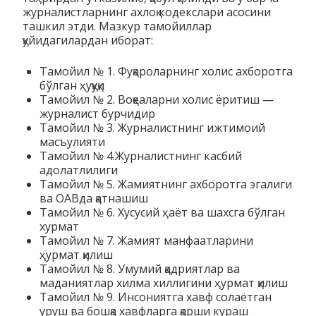
журналистларнинг ахлоқ кодекслари асосини
ташкил этди. Мазкур тамойиллар
қуйидагилардан иборат:
Тамойил № 1. Фуқароларнинг холис ахборотга
бўлган ҳуқуқи
Тамойил № 2. Воқеаларни холис ёритиш —
журналист бурчидир
Тамойил № 3. Журналистнинг ижтимоий
масъулияти
Тамойил № 4.Журналистнинг касбий
адолатлилиги
Тамойил № 5. Жамиятнинг ахборотга эгалиги
ва ОАВда қатнашиш
Тамойил № 6. Хусусий ҳаёт ва шахсга бўлган
хурмат
Тамойил № 7. Жамият манфаатларини
ҳурмат қилиш
Тамойил № 8. Умумий қадриятлар ва
маданиятлар хилма хиллигини ҳурмат қилиш
Тамойил № 9. Инсониятга хавф солаётган
уруш ва бошқа хавфларга қарши кураш