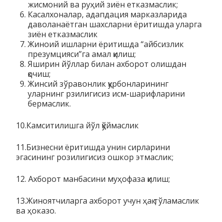
жисмоний ва руҳий зиён етказмаслик;
Касалхоналар, адапдация марказларида
даволанаётган шахсларни ёритишда уларга
зиён етказмаслик
Жиноий ишларни ёритишда “айбсизлик
презумцияси”га амал қилиш;
Яширин йўллар билан ахборот олишдан
қочиш;
Жинсий зўравонлик қурбонларининг
уларнинг рзилигисиз исм-шарифларини
бермаслик.
10.Камситилишга йўл қўймаслик
11.Бизнесни ёритишда унин сирларини
эгасининг розилигисиз ошкор этмаслик;
12. Ахборот манбасини муҳофаза қилиш;
13.Жиноятчиларга ахборот учун ҳақ тўламаслик
ва ҳоказо.