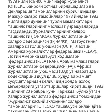
1978 йили эса 400 минг нафар журналист
ЮНЕСКО байроғи остида бирлашадилар ва
Декларация тамойилларини кўриб чиқишади.
Мазкур халқаро тамойиллар 1978 йилдан 1983
йилга қадар дунёнинг турли мамлакатлари
ташкилотларининг маслаҳат учрашувларида
тасдиқланди. Журналистларнинг халқаро
ташкилоти (JOI-МОЖ), Журналистларнинг
халқаро федерацияси (IFJ-МФЖ), Матбуотнинг
хаалқаро католик уюшмаси (UCIP), Лаотин
Америка журналистлар федерацияси (FELAP),
Лотин Америка матбуот ходимлари
федерацияси (FELATRAP), Араб мамлакатлари
журналистлари федерацияси (FAJ), Африка
журналистлари уюшмаси (UAJ) ўз навбатида
кодексларини қабул қилиб, ҳудуд ва жамият
хусусиятларидан келиб чиққан ҳолда ахлоқ
меъёрларига ўзгарттиришлар киритишди. 1983
йилнинг 20 ноябрь куни Парижда бўлиб ўтган
Халқаро журналистлар федерацияси томонидан
“Журналист касбий ахлоқининг халқаро
тамойиллари” ЮНЕСКО ташаббуси билан қайта
таҳрирдан ўтказилиб, қабул қилинди ва у барча