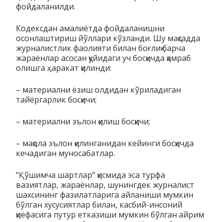
фойдаланилди.
Кодексдан амалиётда фойдаланишни
осонлаштириш йўллари кўзланди. Шу мақсадда
журналистлик фаолияти билан боғлиқ барча
жараёнлар асосан қуйидаги уч босқичда қамраб
олишга ҳаракат қилинди:
– материални ёзиш олдидан кўриладиган
тайёргарлик босқичи;
– материални эълон қилиш босқичи;
– мақола эълон қилинганидан кейинги босқичда
кечадиган муносабатлар.
“Қўшимча шартлар” қисмида эса турфа
вазиятлар, жараёнлар, шунингдек журналист
шахсининг фазилатларига айланиши мумкин
бўлган хусусиятлар билан, касбий-инсоний
қиёфасига путур етказиши мумкин бўлган айрим