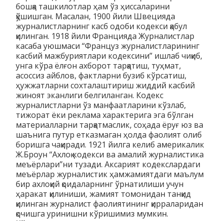
бошқа ташкилотлар ҳам ўз ҳиссаларини
қўшишган. Масалан, 1900 йили Швецияда
журналистларнинг касб одоби кодекси қабул
қилинган. 1918 йили Францияда Журналистлар
касаба уюшмаси “Француз журналистларининг
касбий мажбуриятлари кодексини” ишлаб чиқиб,
унга кўра ёлғон ахборот тарқатиш, туҳмат,
асоссиз айблов, фактларни бузиб кўрсатиш,
ҳужжатларни сохталаштириш жиддий касбий
жиноят эканлиги белгиланган. Кодекс
журналистларни ўз манфаатларини кўзлаб,
тижорат ёки реклама характерига эга бўлган
материалларни тарқатмаслик, соҳада ёруғ юз ва
шаънига путур етказмаган ҳолда фаолият олиб
боришга чақиради. 1921 йилга келиб америкалик
Ж.Броун “Ахлоқ кодекси ва амалий журналистика
меъёрлари”ни тузади. Аксарият кодекслардаги
меъёрлар журналистик ҳамжамиятдаги маълум
бир ахлоқий қоидаларнинг ўрнатилиши учун
ҳаракат қилиниши, жамият томонидан танқид
қилинган журналист фаолиятининг қирраларидан
қочишга уринишни кўришимиз мумкин.