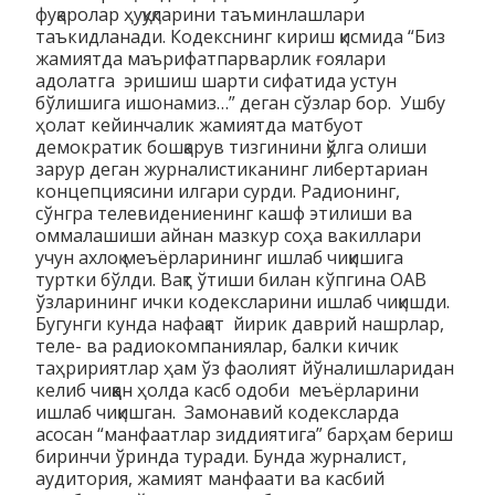
фуқаролар ҳуқуқларини таъминлашлари
таъкидланади. Кодекснинг кириш қисмида “Биз
жамиятда маърифатпарварлик ғоялари
адолатга эришиш шарти сифатида устун
бўлишига ишонамиз…” деган сўзлар бор. Ушбу
ҳолат кейинчалик жамиятда матбуот
демократик бошқарув тизгинини қўлга олиши
зарур деган журналистиканинг либертариан
концепциясини илгари сурди. Радионинг,
сўнгра телевидениенинг кашф этилиши ва
оммалашиши айнан мазкур соҳа вакиллари
учун ахлоқ меъёрларининг ишлаб чиқишига
туртки бўлди. Вақт ўтиши билан кўпгина ОАВ
ўзларининг ички кодексларини ишлаб чиқишди.
Бугунги кунда нафақат йирик даврий нашрлар,
теле- ва радиокомпаниялар, балки кичик
таҳририятлар ҳам ўз фаолият йўналишларидан
келиб чиққан ҳолда касб одоби меъёрларини
ишлаб чиқишган. Замонавий кодексларда
асосан “манфаатлар зиддиятига” барҳам бериш
биринчи ўринда туради. Бунда журналист,
аудитория, жамият манфаати ва касбий