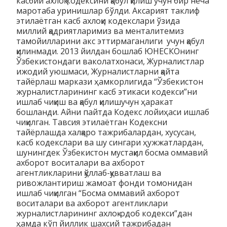
касбий ахлоқ кодексини қабул қилиш учун бир неча
маротаба уринишлар бўлди. Аксарият таклиф
этилаётган касб ахлоқи кодекслари ўзида
миллий қадриятларимиз ва менталитемиз
тамойилларини акс эттирмаганлиги учун қабул
қилинмади. 2013 йилдан бошлаб ЮНЕСКОнинг
Ўзбекистондаги ваколатхонаси, Журналистлар
ижодий уюшмаси, Журналистларни қайта
тайёрлаш маркази ҳамкорлигида “Ўзбекистон
журналистларининг касб этикаси кодекси”ни
ишлаб чиқиш ва қабул қилишучун ҳаракат
бошланди. Айни пайтда Кодекс лойиҳаси ишлаб
чиқилган. Тавсия этилаётган Кодексни
тайёрлашда халқаро тажрибалардан, хусусан,
касб кодекслари ва шу сингари ҳужжатлардан,
шунингдек Ўзбекистон мустақил босма оммавий
ахборот воситалари ва ахборот
агентликларини қўллаб-қувватлаш ва
ривожлантириш жамоат фонди томонидан
ишлаб чиқилган “Босма оммавий ахборот
воситалари ва ахборот агентликлари
журналистларининг ахлоқ-одоб кодекси”дан
ҳамда кўп йиллик шахсий тажрибадан