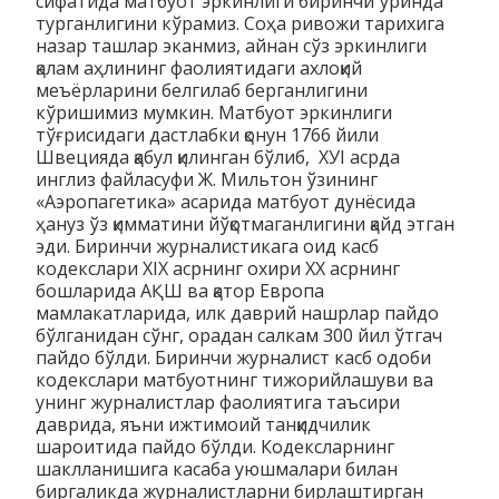
сифатида матбуот эркинлиги биринчи ўринда
турганлигини кўрамиз. Соҳа ривожи тарихига
назар ташлар эканмиз, айнан сўз эркинлиги
қалам аҳлининг фаолиятидаги ахлоқий
меъёрларини белгилаб берганлигини
кўришимиз мумкин. Матбуот эркинлиги
тўғрисидаги дастлабки қонун 1766 йили
Швецияда қабул қилинган бўлиб, ХУI асрда
инглиз файласуфи Ж. Мильтон ўзининг
«Аэропагетика» асарида матбуот дунёсида
ҳануз ўз қимматини йўқотмаганлигини қайд этган
эди. Биринчи журналистикага оид касб
кодекслари XIX асрнинг охири XX асрнинг
бошларида АҚШ ва қатор Европа
мамлакатларида, илк даврий нашрлар пайдо
бўлганидан сўнг, орадан салкам 300 йил ўтгач
пайдо бўлди. Биринчи журналист касб одоби
кодекслари матбуотнинг тижорийлашуви ва
унинг журналистлар фаолиятига таъсири
даврида, яъни ижтимоий танқидчилик
шароитида пайдо бўлди. Кодексларнинг
шаклланишига касаба уюшмалари билан
биргаликда журналистларни бирлаштирган