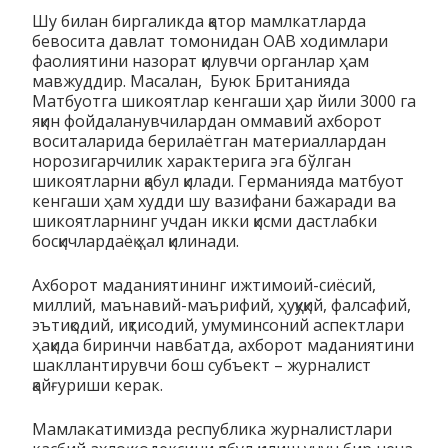
Шу билан биргаликда қатор мамлкатларда
бевосита давлат томонидан ОАВ ходимлари
фаолиятини назорат қилувчи органлар ҳам
мавжуддир. Масалан, Буюк Британияда
Матбуотга шикоятлар кенгаши ҳар йили 3000 га
яқин фойдаланувчилардан оммавий ахборот
воситаларида берилаётган материаллардан
норозигарчилик характерига эга бўлган
шикоятларни қабул қилади. Германияда матбуот
кенгаши ҳам худди шу вазифани бажаради ва
шикоятларнинг учдан икки қисми дастлабки
босқичлардаёқ ҳал қилинади.
Ахборот маданиятининг ижтимоий-сиёсий,
миллий, маънавий-маърифий, ҳуқуқий, фалсафий,
эътиқодий, иқтисодий, умуминсоний аспектлари
ҳақида биринчи навбатда, ахборот маданиятини
шакллантирувчи бош субъект – журналист
қайғуриши керак.
Мамлакатимизда республика журналистлари