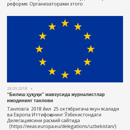
реформе. Организаторами этого
28.09.2018
“Билиш ҳуқуқи” мавзусида журналистлар
ижодининг танлови
Танловга 2018 йил 25 октябригача якун ясалади
ва Европа Иттифоқининг Ўзбекистондаги
Делегациясини расмий сайтида
(https://eeas.europa.eu/delegations/uzbekistan/)