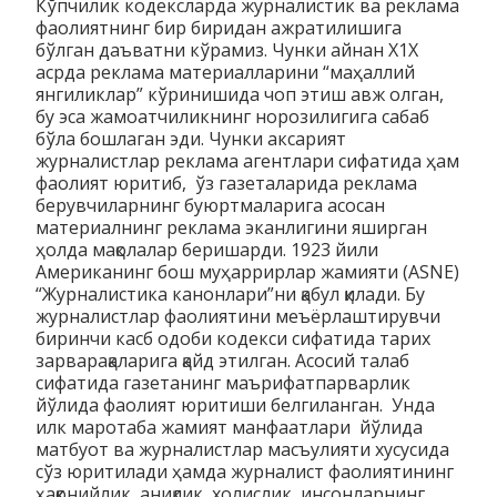
Кўпчилик кодексларда журналистик ва реклама
фаолиятнинг бир биридан ажратилишига
бўлган даъватни кўрамиз. Чунки айнан Х1Х
асрда реклама материалларини “маҳаллий
янгиликлар” кўринишида чоп этиш авж олган,
бу эса жамоатчиликнинг норозилигига сабаб
бўла бошлаган эди. Чунки аксарият
журналистлар реклама агентлари сифатида ҳам
фаолият юритиб, ўз газеталарида реклама
берувчиларнинг буюртмаларига асосан
материалнинг реклама эканлигини яширган
ҳолда мақолалар беришарди. 1923 йили
Американинг бош муҳаррирлар жамияти (ASNE)
“Журналистика канонлари”ни қабул қилади. Бу
журналистлар фаолиятини меъёрлаштирувчи
биринчи касб одоби кодекси сифатида тарих
зарварақаларига қайд этилган. Асосий талаб
сифатида газетанинг маърифатпарварлик
йўлида фаолият юритиши белгиланган. Унда
илк маротаба жамият манфаатлари йўлида
матбуот ва журналистлар масъулияти хусусида
сўз юритилади ҳамда журналист фаолиятининг
ҳаққонийлик, аниқлик, холислик, инсонларнинг