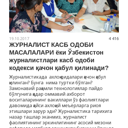
19.10.2017
4 416
ЖУРНАЛИСТ КАСБ ОДОБИ
МАСАЛАЛАРИ ёки Ўзбекистон
журналистлари касб одоби
кодекси қачон қабул қилинади?
Журналистикада ахлоқ қоидалари қачон қабул
қилинган? Бунга нима туртки бўлган?
Замонавий рақамли технологиялар пайдо
бўлгунига қадар оммавий ахборот
воситаларининг вакиллари ўз фаолиятлари
давомида қайси ахлоқий меъёрларга риоя
этишлари зарур эди? Журналистика тарихига
назар ташлар эканмиз, журналист
фаолиятининг эркинлигининг асосий мезони