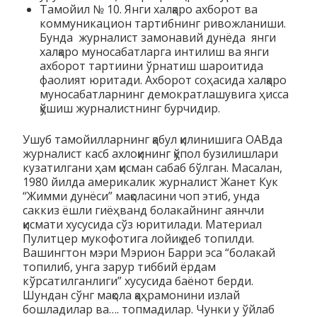
Тамойил № 10. Янги халқаро ахборот ва
коммуникацион тартибнинг ривожланиши.
Бунда журналист замонавий дунёда янги
халқаро муносабатларга интилиш ва янги
ахборот тартиини ўрнатиш шароитида
фаолият юритади. Ахборот соҳасида халқаро
муносабатларнинг демократлашувига ҳисса
қўшиш журналистнинг бурчидир.
Ушуб тамойилларнинг қабул қилинишига ОАВда
журналист касб ахлоқининг қўпол бузилишлари
кузатилгани ҳам қисман сабаб бўлган. Масалан,
1980 йилда америкалик журналист Жанет Кук
“Жимми дунёси” мақоласини чоп этиб, унда
саккиз ёшли гиёҳванд болакайнинг аянчли
қисмати хусусида сўз юритилади. Материал
Пулитцер мукофотига лойиқ деб топилди.
Вашингтон мэри Мэрион Барри эса “болакай
топилиб, унга зарур тиббий ёрдам
кўрсатилганлиги” хусусида баёнот берди.
Шундан сўнг мақола қаҳрамонини излай
бошладилар ва…. топмадилар. Чунки у ўйлаб