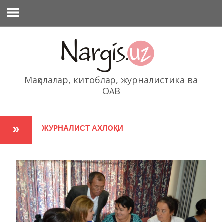
Перейти
к
содержимому
Мақолалар, китоблар, журналистика ва
ОАВ
ЖУРНАЛИСТ АХЛОҚИ