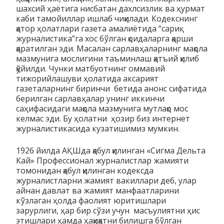
шахсий ҳаётига нисбатан дахлсизлик ва ҳурмат
каби тамойиллар ишлаб чиқилади. Кодекснинг
қатор ҳолатлари газета амалиётида “сариқ
журналистика”га хос бўлган қоидаларга қарши
қаратилган эди. Масалан сарлавҳаларнинг мақола
мазмунига мослигини таъминлаш қатъий қилиб
қўйилди. Чунки матбуотнинг оммавий
тижорийлашуви ҳолатида аксарият
газеталарнинг биринчи бетида анонс сифатида
берилган сарлавҳалар унинг иккинчи
саҳифасидаги мақола мазмунига мутлақо мос
келмас эди. Бу ҳолатни ҳозир биз интернет
журналистикасида кузатишимиз мумкин.
1926 йилда АҚШда қабул қилинган «Сигма Дельта
Кай» Профессионал журналистлар жамияти
томонидан қабул қилинган кодексда
журналистларни жамият вакиллари деб, улар
айнан давлат ва жамият манфаатларини
кўзлаган ҳолда фаолият юритишлари
зарурлиги, ҳар бир сўзи учун масъулиятни ҳис
этишлари ҳамда ҳақиқатни билишга бўлган