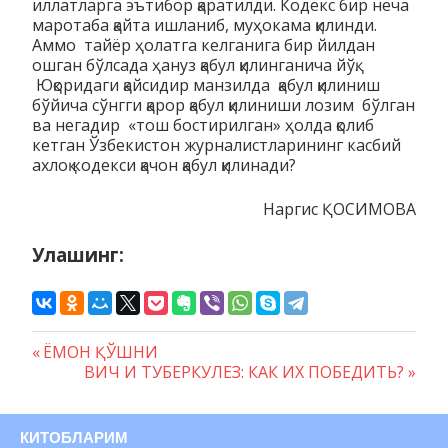
иллатларга эътибор қаратилди. Кодекс бир неча
маротаба қайта ишланиб, муҳокама қилинди.
Аммо тайёр ҳолатга келганига бир йилдан
ошган бўлсада ҳануз қабул қилинганича йўқ.
Юқоридаги қайсидир манзилда қабул қилиниш
бўйича сўнгги қарор қабул қилиниши лозим бўлган
ва негадир «тош бостирилган» ҳолда қолиб
кетган Ўзбекистон журналистларининг касбий
ахлоқ кодекси қачон қабул қилинади?
Наргис ҚОСИМОВА
Улашинг:
Предыдущая
ЁМОН ҚЎШНИ
Навигация
запись:
Следующая
ВИЧ И ТУБЕРКУЛЕЗ: КАК ИХ ПОБЕДИТЬ?
запись:
по
записям
КИТОБЛАРИМ