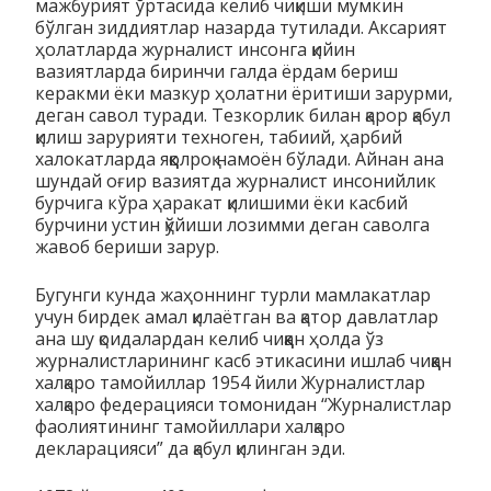
мажбурият ўртасида келиб чиқиши мумкин
бўлган зиддиятлар назарда тутилади. Аксарият
ҳолатларда журналист инсонга қийин
вазиятларда биринчи галда ёрдам бериш
керакми ёки мазкур ҳолатни ёритиши зарурми,
деган савол туради. Тезкорлик билан қарор қабул
қилиш зарурияти техноген, табиий, ҳарбий
халокатларда яққолроқ намоён бўлади. Айнан ана
шундай оғир вазиятда журналист инсонийлик
бурчига кўра ҳаракат қилишими ёки касбий
бурчини устин қўйиши лозимми деган саволга
жавоб бериши зарур.
Бугунги кунда жаҳоннинг турли мамлакатлар
учун бирдек амал қилаётган ва қатор давлатлар
ана шу қоидалардан келиб чиққан ҳолда ўз
журналистларининг касб этикасини ишлаб чиққан
халқаро тамойиллар 1954 йили Журналистлар
халқаро федерацияси томонидан “Журналистлар
фаолиятининг тамойиллари халқаро
декларацияси” да қабул қилинган эди.