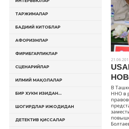
ИНТЕРВЬЮЛАР
ТАРЖИМАЛАР
БАДИИЙ КИТОБЛАР
АФОРИЗМЛАР
ФИРИБГАРЛИКЛАР
21.06.201
USA
СЦЕНАРИЙЛАР
НОВ
ИЛМИЙ МАҚОЛАЛАР
В Ташк
ННО в 
БИР ХУКМ ИЗИДАН…
правов
предст
ШОГИРДЛАР ИЖОДИДАН
замест
повыше
ДЕТЕКТИВ ҚИССАЛАР
Болтае