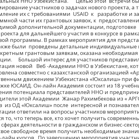
альных ННО Узбекистана. Целью этой встречи б
ирование участников о задачах нового проекта, а 
мление их с требованиями USAID к разработке и 
ммной части их грантовых заявок, к предоставлен
димой дополнительной документации, подготовк
проекта для дальнейшего участия в конкурсе в рамк
вой программы. В рамках мероприятия для предст
кже были проведены детальные индивидуальные 
кретным грантовым заявкам, оказана необходима
ции. Большой интерес для участников представи
тация новой Веб -Академии ННО в Узбекистане, ко
овлена совместно с казахстанской организацией «Ар
венным движением Узбекистана «Юксалиш» при ф
жке ЮСАИД. Он-лайн Академия состоит из 18 учебны
ния потенциала представителей ННО и предприни
дители этой Академии Жанар Рахимбекова из « АРГ
в из ОД «Юксалиш» после интересной и познавате
тации ответили на вопросы участников мероприят
я то, что теперь все, кто хочет получить современн
 сферах деятельности в гражданском и бизнес-сектор
свое свободное время получить необходимые знан
н-лайн курсов. По завершению мероприятия участн