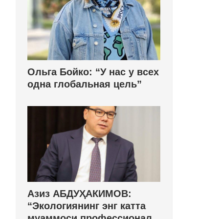
Ольга Бойко: “У нас у всех
одна глобальная цель”
Азиз АБДУҲАКИМОВ:
“Экологиянинг энг катта
муаммоси профессионал