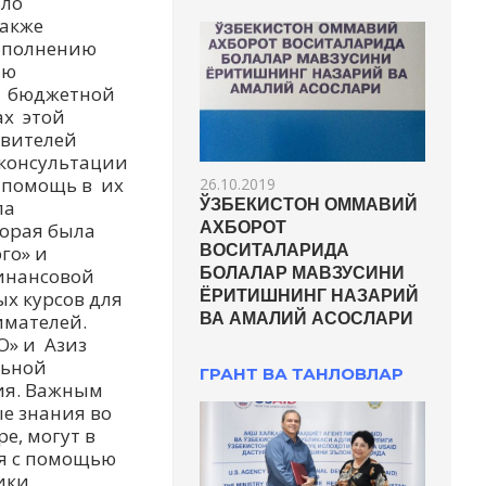
ыло
также
заполнению
ию
е бюджетной
ах этой
авителей
консультации
я помощь в их
26.10.2019
ла
ЎЗБЕКИСТОН ОММАВИЙ
торая была
АХБОРОТ
го» и
ВОСИТАЛАРИДА
инансовой
БОЛАЛАР МАВЗУСИНИ
х курсов для
ЁРИТИШНИНГ НАЗАРИЙ
мателей.
ВА АМАЛИЙ АСОСЛАРИ
О» и Азиз
льной
ГРАНТ ВА ТАНЛОВЛАР
ия. Важным
ые знания во
е, могут в
ия с помощью
ики