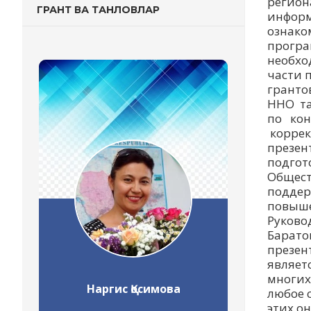
регион
ГРАНТ ВА ТАНЛОВЛАР
информ
ознако
програ
необхо
части 
гранто
ННО та
по кон
коррек
презен
подгот
Общест
поддер
повыше
Руково
Барато
презен
являетс
многих
Наргис Қосимова
любое 
этих о