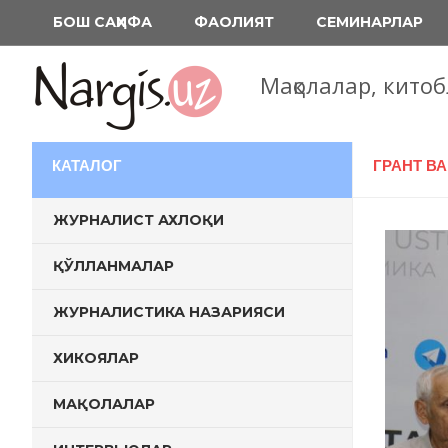
Перейти
БОШ САҲИФА
ФАОЛИЯТ
СЕМИНАРЛАР
к
содержимому
Мақолалар, кито
КАТАЛОГ
ГРАНТ В
ЖУРНАЛИСТ АХЛОҚИ
ҚЎЛЛАНМАЛАР
ЖУРНАЛИСТИКА НАЗАРИЯСИ
ХИКОЯЛАР
МАҚОЛАЛАР