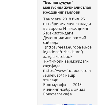
“Билиш ҳуқуқи”
мавзусида журналистлар
ижодининг танлови
Танловга 2018 йил 25
октябригача якун ясалади
ва Европа Иттифоқининг
Ўзбекистондаги
Делегациясини расмий
сайтида
(https://eeas.europa.eu/de
legations/uzbekistan/)
ҳамда Facebook
ижтимоий тармоғидаги
саҳифада
(https://www.facebook.com
/eudeluzb/ ) нашр
этилади.
Бош мукофот – 2018
йилнинг ноябрь ойида
Брюсселга сафа