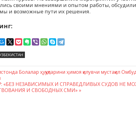
лись своими мнениями и опытом работы, обсудил
мы и возможные пути их решения.
инг:
УЗБЕКИСТАН
дущая
cтонда Болалар ҳуқуқларини ҳимоя қилувчи мустақил Омб
гация
и
:
щая
Р: «БЕЗ НЕЗАВИСИМЫХ И СПРАВЕДЛИВЫХ СУДОВ НЕ М
ТВОВАНИЯ И СВОБОДНЫХ СМИ»
сям