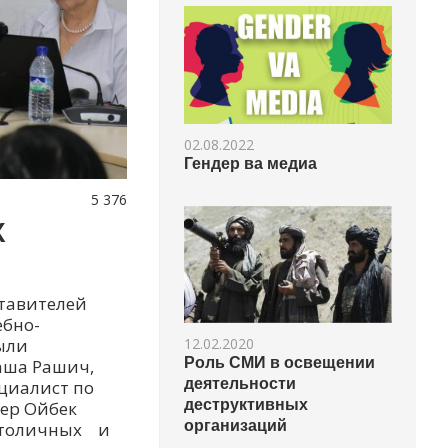
02.08.2022
Гендер ва медиа
5 376
Х
ставителей
ебно-
12.02.2020
ыли
Роль СМИ в освещении
аша Рашич,
деятельности
циалист по
деструктивных
ер Ойбек
организаций
 столичных и