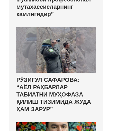
мутахассисларнинг
камлигидир”
РЎЗИГУЛ САФАРОВА:
“АЁЛ РАҲБАРЛАР
ТАБИАТНИ МУҲОФАЗА
ҚИЛИШ ТИЗИМИДА ЖУДА
ҲАМ ЗАРУР”