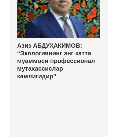
Азиз АБДУҲАКИМОВ:
“Экологиянинг энг катта
муаммоси профессионал
мутахассислар
камлигидир”