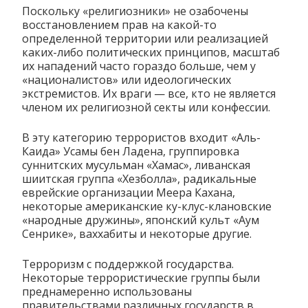
Поскольку «религиозники» не озабочены
восстановлением прав на какой-то
определенной территории или реализацией
каких-либо политических принципов, масштаб
их нападений часто гораздо больше, чем у
«националистов» или идеологических
экстремистов. Их враги — все, кто не является
членом их религиозной секты или конфессии.
В эту категорию террористов входит «Аль-
Каида» Усамы бен Ладена, группировка
суннитских мусульман «Хамас», ливанская
шиитская группа «Хезболла», радикальные
еврейские организации Меера Кахана,
некоторые американские ку-клус-клановские
«народные дружины», японский культ «Аум
Сенрике», ваххабиты и некоторые другие.
Терроризм с поддержкой государства.
Некоторые террористические группы были
преднамеренно использованы
правительствами различных государств в