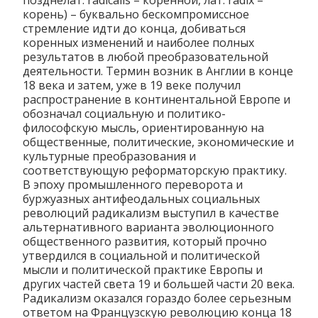
позднелат. radicalis – коренной, лат. radix –
корень) – буквально бескомпромиссное
стремление идти до конца, добиваться
коренных изменений и наиболее полных
результатов в любой преобразовательной
деятельности. Термин возник в Англии в конце
18 века и затем, уже в 19 веке получил
распространение в континентальной Европе и
обозначал социальную и политико-
философскую мысль, ориентированную на
общественные, политические, экономические и
культурные преобразования и
соответствующую реформаторскую практику.
В эпоху промышленного переворота и
буржуазных антифеодальных социальных
революций радикализм выступил в качестве
альтернативного варианта эволюционного
общественного развития, который прочно
утвердился в социальной и политической
мысли и политической практике Европы и
других частей света 19 и большей части 20 века.
Радикализм оказался гораздо более серьезным
ответом на Французскую революцию конца 18