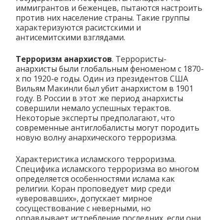
иммигрантов и беженцев, пытаются настроить
против них население страны. Такие группы
характеризуются расистскими и
антисемитскими взглядами.
Терроризм анархистов
. Террористы-
анархисты были глобальным феноменом с 1870-
х по 1920-е годы. Один из президентов США
Вильям Макинли был убит анархистом в 1901
году. В России в этот же период анархисты
совершили немало успешных терактов.
Некоторые эксперты предполагают, что
современные антиглобалисты могут породить
новую волну анархического терроризма.
Характеристика исламского терроризма.
Специфика исламского терроризма во многом
определяется особенностями ислама как
религии. Коран проповедует мир среди
«уверовавших», допускает мирное
сосуществование с неверными, но
оправдывает истребление последних, если они