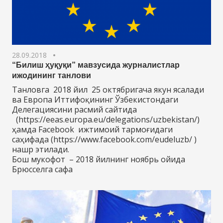
28.09.2018
“Билиш ҳуқуқи” мавзусида журналистлар
ижодининг танлови
Танловга 2018 йил 25 октябригача якун ясалади
ва Европа Иттифоқининг Ўзбекистондаги
Делегациясини расмий сайтида
(https://eeas.europa.eu/delegations/uzbekistan/)
ҳамда Facebook ижтимоий тармоғидаги
саҳифада (https://www.facebook.com/eudeluzb/ )
нашр этилади.
Бош мукофот – 2018 йилнинг ноябрь ойида
Брюсселга сафа