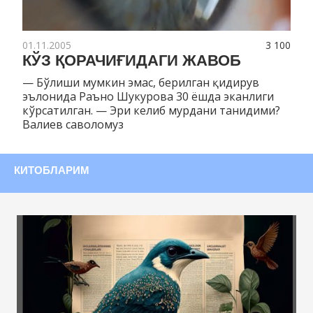
01.11.2005
3 100
КЎЗ ҚОРАЧИҒИДАГИ ЖАВОБ
— Бўлиши мумкин эмас, берилган қидирув
эълонида Раъно Шукурова 30 ёшда эканлиги
кўрсатилган. — Эри келиб мурдани танидими?
Валиев саволомуз
КИТОБЛАРИМ