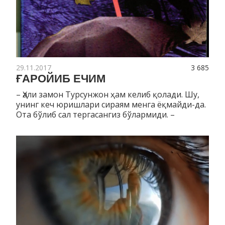
29.11.2017
3 685
ҒАРОЙИБ ЕЧИМ
– Ҳали замон Турсунжон ҳам келиб қолади. Шу,
унинг кеч юриш­лари сираям менга ёқмайди-да.
Ота бўлиб сал терга­сан­­гиз бўлармиди. –