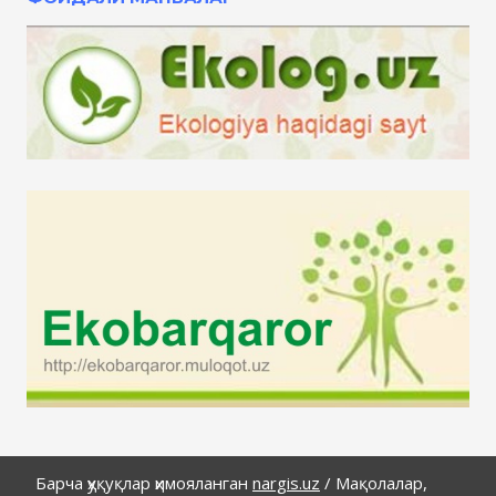
Барча ҳуқуқлар ҳимояланган
nargis.uz
/
Мақолалар,