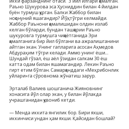
икки фарзанднинг отаси. 3 йил илгари қамалган.
Раъно Шукурова эса Ҳусниддин билан 4 йилдан
буён турмуш қурган. Балки Жаббор билан
ноқонуний яшагандир? Йўқ, тўгри келмайди.
Жаббор Раънони қамалишидан олдин излаб
келган бўларди, бундан ташқарии Раъно
шукуровга турмушга чиқаётганида Эри
қамалганига бир йил бўлгани ва ажралишганини
айтган экан. Унинг гапларига асосан Аҳмедов
Абдураҳим тўгри келади. Аммо унинг ёши…
Шундай гўзал, ёш аёл ўзидан салкам 30 ёш
катта одам билан яшамагандир. Лекин Раъно
гирт етим бўлган. Самарқанддаги «Меҳрибонлик
уйлари»га сўровнома жўнатиш зарур.
Эрталаб Валиев шошганича Жияновнинг
хонасига йўл олар экан, у билан йўлакда
учрашганидан қувониб кетди.
— Менда иккита янгилик бор. Бири яхши,
иккинчиси ундан ҳам яхши. Қайсидан бошлай?