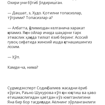
Охири уни бўгиб ўлдиришган.
— Даҳшат, э, Худо. Қотилни топасизлар,
тўгрими? Топасизлар-а?
— Албатта, қўлимиздан келганича харакат
қиламиз. Яқин ойлар ичида шаҳарни тарк
этмаслик ҳақида тилхат ёзиб беринг. Асосий
гувоҳ сифатида жиноий ишда қатнашишингиз
лозим.
— Ҳўп.
Камди-ча, нима?
Судмедэксперт Содиқ Валиев жасадни ёриб
кўргач, Раъно Шукурова кўп қон юқотиш ва ҳаво
етишмаслигидан ҳаётдан кўз юмгганлигини
Яна бир бор тасдиқлади. Аёлнинг зўрланганлиги