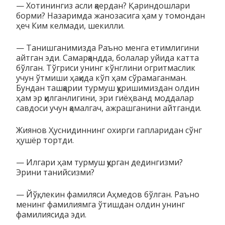
— Хотинингиз асли қаердан? Қариндошлари
борми? Назаримда жанозасига ҳам у томондан
ҳеч Ким келмади, шекилли.
— Танишганимизда Раъно менга етимлигини
айтган эди. Самарқандда, болалар уйида катта
бўлган. Тўгриси унинг кўнглини огритмаслик
учун ўтмиши ҳақида кўп ҳам сўрамаганман.
Бундан ташқарии турмуш қуришимиздан олдин
ҳам эр қилганлигини, эри гиёҳванд моддалар
савдоси учун қамалгач, ажрашганини айтганди.
Жиянов Ҳуснидиннинг охирги гапларидан сўнг
ҳушёр тортди.
— Илгари ҳам турмуш қурган дедингизми?
Эрини танийсизми?
— Йўқ, лекин фамиляси Аҳмедов бўлган. Раъно
менинг фамилиямга ўтишдан олдин унинг
фамилиясида эди.