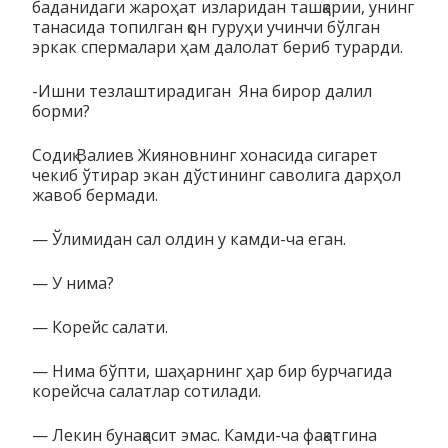
баданидаги жароҳат изларидан ташқарии, унинг
танасида топилган қон гуруҳи учинчи бўлган
эркак спермалари ҳам далолат бериб турарди.
-Ишни тезлаштирадиган Яна бирор далил
борми?
Содиқ Валиев Жияновнинг хонасида сигарет
чекиб ўтирар экан дўстининг саволига дарҳол
жавоб бермади.
— Ўлимидан сал олдин у камди-ча еган.
— У нима?
— Корейс салати.
— Нима бўпти, шаҳарнинг ҳар бир бурчагида
корейсча салатлар сотилади.
— Лекин бунақасит эмас. Камди-ча фақатгина