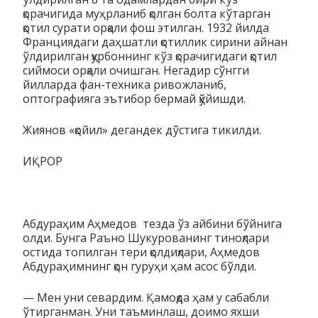
қорачигида муҳрланиб қолган болта кўтарган
қотил сурати орқали фош этилган. 1932 йилда
Франциядаги даҳшатли қотиллик сирини айнан
ўлдирилган қурбоннинг кўз қорачигидаги қотил
сиймоси орқали очишган. Негадир сўнгги
йилларда фан-техника ривожланиб,
оптографияга эътибор бермай қўйишди.
Жиянов «қойил» дегандек дўстига тикилди.
ИҚРОР
Абдураҳим Аҳмедов тезда ўз айбини бўйнига
олди. Бунга Раъно Шукурованинг тиноқлари
остида топилган тери қолдиқлари, Аҳмедов
Абдураҳимнинг қон гуруҳи ҳам асос бўлди.
— Мен уни севардим. Қамоқда ҳам у сабабли
ўтирганман. Уни таъминлаш, доимо яхши