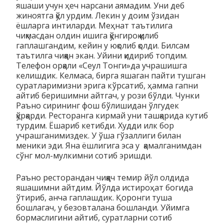
яшаши учун ҳеч нарсани аямадим. Уни деб
жиноятга қўл урдим. Лекин у доим ўзидан
ёшларга интиларди. Меҳнат таътилига
чиқмасдан олдин ишига қўнгироқ қилиб
гаплашгандим, кейин у юқолиб қолди. Билсам
таътилга чиққан экан. Уйини қидириб топдим.
Телефон орқали «Сеул Тонги»да учрашишга
келишдик. Келмаса, бирга яшаган пайти тушган
суратларимизни эрига кўрсатиб, ҳамма гапни
айтиб беришимни айтгач, у рози бўлди. Чунки
Раъно сирининг фош бўлишидан ўлгудек
қўрқарди. Ресторанга кирмай уни ташқарида кутиб
турдим. Ёшариб кетибди. Худди илк бор
учрашганимиздек. У ўша гўзаллиги билан
меники эди. Яна ёшлигига эса у қамалганимдан
сўнг мол-мулкимни сотиб эришди.
Раъно ресторандан чиққач темир йўл олдида
яшашимни айтдим. Йўлда истироҳат богида
ўтириб, анча гаплашдик. Қоронги туша
бошлагач, у безовталана бошланди. Уйимга
бормаслигини айтиб, суратларни сотиб