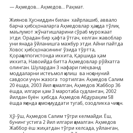
— Аҳмедов… Аҳмедов… Раҳмат.
Жиянов Ҳусниддин билан хайрлашиб, аввало
барча ҳибсҳоналарга Аҳмедовлар ҳақида тўлиқ
маълумот жўнатишларини сўраб мурожаат
этди. Орадан бир ҳафта ўтгач, келган жавоблар
уни янада ўйланишга мажбур этди. Айни пайтда
Ховос ҳибсҳонасининг ўзида тўртта,
Қорақалпогистонда иккита, Қаршида ҳам
иккита, Навоийда битта Аҳмедовлар рўйхатга
олинган. Шулардан 3 нафари гиёҳванд
моддаларни истеъмол қилиш ва ноқонуний
савдоси учун жазога тортилган. Аҳмедов Салим
20 ёшда, 2003 йил қамалган, Аҳмедов Жаббор 36
ёшда, илгари ҳам 3 маротаба судланган, 2002
йилдан буён ҳибсда. Аҳмедов Абдураҳим 58
ёшда яқинда қамоқ муддати тугаб, озодликка чиққан.
Ҳў-ўш, Аҳмедов Салим тўгри келмайди. Ёш,
бунинг устига 2 йил илгари қамалган. Аҳмедов
Жаббор ёш жиҳатдан тўгри келсада, уйланган,