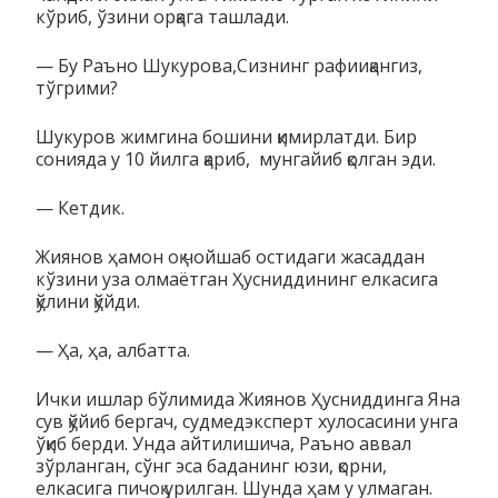
кўриб, ўзини орқага ташлади.
— Бу Раъно Шукурова,Сизнинг рафииқангиз,
тўгрими?
Шукуров жимгина бошини қимирлатди. Бир
сонияда у 10 йилга қариб, мунгайиб қолган эди.
— Кетдик.
Жиянов ҳамон оқ чойшаб остидаги жасаддан
кўзини уза олмаётган Ҳусниддининг елкасига
қўлини қўйди.
— Ҳа, ҳа, албатта.
Ички ишлар бўлимида Жиянов Ҳусниддинга Яна
сув қўйиб бергач, судмедэксперт хулосасини унга
ўқиб берди. Унда айтилишича, Раъно аввал
зўрланган, сўнг эса баданинг юзи, қорни,
елкасига пичоқ урилган. Шунда ҳам у улмаган.