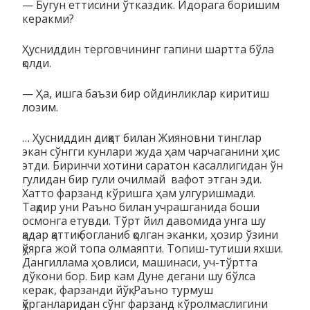
— Бугун еттисини ўтказдик. Идорага боришим
керакми?
Ҳусниддин терговчининг гапини шартта бўла
қолди.
— Ҳа, ишга баъзи бир ойдинликлар киритиш
лозим.
… Ҳусниддин диққат билан Жияновни тинглар
экан сўнгги кунлари жуда ҳам чарчаганини ҳис
этди. Биринчи хотини саратон касаллигидан ўн
гулидан бир гули очилмай вафот этган эди.
Хатто фарзанд кўришга ҳам улгуришмади.
Тақдир уни Раъно билан учрашганида боши
осмонга етувди. Тўрт йил давомида унга шу
қадар қаттиқ богланиб қолган эканки, ҳозир ўзини
қўярга жой топа олмаяпти. Топиш-тутиши яхши.
Дангиллама ҳовлиси, машинаси, уч-тўртта
дўкони бор. Бир кам Дуне дегани шу бўлса
керак, фарзанди йўқ. Раъно турмуш
қўрганларидан сўнг фарзанд кўролмаслигини