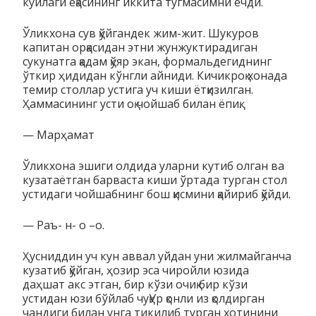
куйлаги ёқасининг иккита тугмасимни ечди.
Ўликхона сув қўйгандек жим-жит. Шукуров
капитан орқасидан этни жунжуктирадиган
сукунатга қадам қўяр экан, формальдегиднинг
ўткир ҳидидан кўнгли айниди. Кичикроқ хонада
темир столлар устига уч киши ётқизилган.
Ҳаммасининг усти оқ чойшаб билан ёпиқ.
— Марҳамат
Ўликхона эшиги олдида уларни кутиб олган ва
кузатаётган барваста киши ўртада турган стол
устидаги чойшабнинг бош қисмини қайириб қўйди.
— Раъ- н- о –о.
Ҳусниддин уч кун аввал уйдан уни жилмайганча
кузатиб қўйган, ҳозир эса чиройли юзида
даҳшат акс этган, бир кўзи очиқ бир кўзи
устидан юзи бўйлаб чуқУр қонли из қолдирган
чандиги билан унга тикилиб турган хотинини