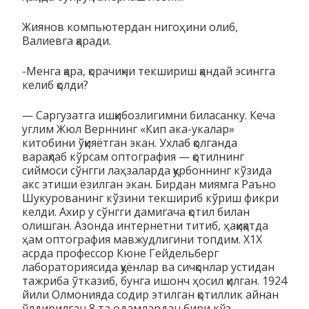
Жиянов компьютердан нигоҳини олиб,
Валиевга қаради.
-Менга қара, қорачиқни текшириш қандай эсингга
келиб қолди?
— Саргузатга ишқибозлигимни биласанку. Кеча
углим Жюл Верннинг «Кип ака-укалар»
китобини ўқияётган экан. Ухлаб қолганда
варақлаб кўрсам оптография — қотилнинг
сиймоси сўнгги лаҳзаларда қурбоннинг кўзида
акс этиши ёзилган экан. Бирдан миямга Раъно
Шукурованинг кўзини текшириб кўриш фикри
келди. Ахир у сўнгги дамигача қотил билан
олишган. Азонда интернетни титиб, ҳақиқатда
ҳам оптография мавжудлигини топдим. Х1Х
асрда профессор Кюне Гейдельберг
лабораториясида қуёнлар ва сичқонлар устидан
тажриба ўтказиб, бунга ишонч ҳосил қилган. 1924
йили Олмонияда содир этилган қотиллик айнан
ўлдирилган 8 та одамлардан бири кўз