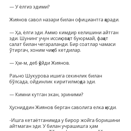
— У ёлгиз эдими?
Жиянов савол назари билан официантга қаради.
— Ҳа, ёлги эди. Аммо кимдир келишини айтган
эди. Шунинг учун иссиқ овқат буюрмай, фақат
салат билан чегараланди. Бир соатлар чамаси
ўтиргач, хоним чиқиб кетдилар.
— Ҳм-м, деб қўйди Жиянов.
Раъно Шукурова ишига секинлик билан
бўлсада, ойдинлик киритилмоқда эди.
— Кимни кутган экан, эриними?
Ҳусниддин Жиянов берган саволига елка қисди.
-Ишга кетаётганимда у бирор жойга боришини
айтмаган эди. У билан учрашишга ҳам