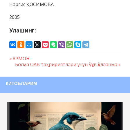
Наргис ҚОСИМОВА
2005
Улашинг:
Предыдущая
АРМОН
Навигация
запись:
Следующая
Босма ОАВ таҳририятлари учун ўқув қўлланма
запись:
по
записям
КИТОБЛАРИМ