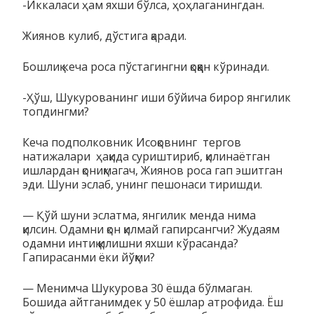
-Иккаласи ҳам яхши бўлса, ҳоҳлаганингдан.
Жиянов кулиб, дўстига қаради.
Бошлиқ кеча роса пўстагингни қоққан кўринади.
-Ҳўш, Шукурованинг иши бўйича бирор янгилик
топдингми?
Кеча подполковник Исоқовнинг тергов
натижалари ҳақида суриштириб, қилинаётган
ишлардан қониқмагач, Жиянов роса гап эшитган
эди. Шуни эслаб, унинг пешонаси тиришди.
— Қўй шуни эслатма, янгилик менда нима
қилсин. Одамни қон қилмай гапирсангчи? Жудаям
одамни интиқ қилишни яхши кўрасанда?
Гапирасанми ёки йўқми?
— Менимча Шукурова 30 ёшда бўлмаган.
Бошида айтганимдек у 50 ёшлар атрофида. Ёш