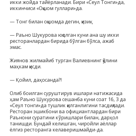
икки жойда тайёрланади. Бири «Сеул Тонги»да,
иккинчиси «Оқшом гуллари»да.
— Тонг билан оқшомда дегин, қизиқ.
— Раъно Шукурова юқолган куни ана шу икки
ресторанлардан бирида бўлган бўлса, ажаб
эмас.
Жиянов жилмайиб турган Валиевнинг қўлини
маҳкам қисди.
— Қойил, даҳосанда?!
Олиб боилган суруштирув ишлари натижасида
ҳам Раъно Шукурова сешанба куни соат 16, 3 да
«Сеул тонги»да тушлик қилганлигини тасдиқлади.
Ресторан эшикбони ва официантлардан бири
Раънони суратини кўришлари билан, дарҳол
танишди. Бундай келишган, чиройли аёллар
ёлгиз ресторанга келаверишмайди-да.