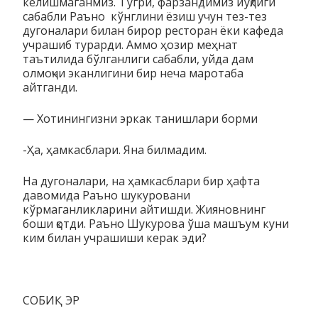
келишмаганмиз. Тўгри, фарзандимиз йўқлиги
сабабли Раъно кўнглини ёзиш учун тез-тез
дугоналари билан бирор ресторан ёки кафеда
учрашиб турарди. Аммо ҳозир меҳнат
таътилида бўлганлиги сабабли, уйда дам
олмоқчи эканлигини бир неча маротаба
айтганди.
— Хотинингизни эркак танишлари борми
-Ҳа, ҳамкасблари. Яна билмадим.
На дугоналари, на ҳамкасблари бир ҳафта
давомида Раъно шукуровани
кўрмаганликларини айтишди. Жияновнинг
боши қотди. Раъно Шукурова ўша машъум куни
ким билан учрашиши керак эди?
СОБИҚ ЭР