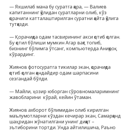
— Яхшилаб мана бу суратга қара, — Валиев
капитаннинг қўлидан суратларни олиб, кўз
қорачиги катталаштирилган суратни қайта қўлига
тутқазди.
— Қорачиқда одам тасвирининг акси қотиб қолган.
Бу қотил бўлиши мумкин Агар вақт топиб,
бизнинг бўлимга ўтсанг, компьютерда Аниқроқ
кўрардинг.
Жиянов фотосуратга тикилар экан, қорачиқда
қотиб қолган қандайдир одам шарпасини
сезгандай бўлди.
— Майли, ҳозир юборган сўровномаларимнинг
жавобларини кўрай, кейин ўтаман.
Жиянов ахборот бўлимидан олиб кирилган
маълумотларни кўздан кечирар экан, Самарқанд
шаҳридан жўнатилгани унинг диққат –
эътиборини тортди. Унда айтилишича, Раъно