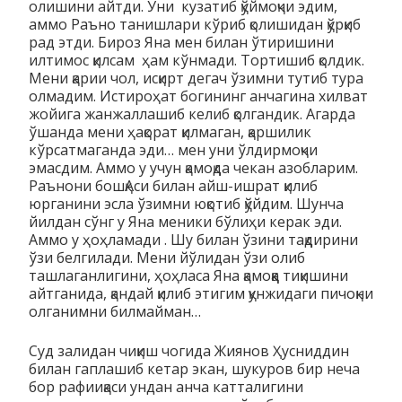
олишини айтди. Уни кузатиб қўймоқчи эдим,
аммо Раъно танишлари кўриб қолишидан қўрқиб
рад этди. Бироз Яна мен билан ўтиришини
илтимос қилсам ҳам кўнмади. Тортишиб қолдик.
Мени қарии чол, исқирт дегач ўзимни тутиб тура
олмадим. Истироҳат богининг анчагина хилват
жойига жанжаллашиб келиб қолгандик. Агарда
ўшанда мени ҳақорат қилмаган, қаршилик
кўрсатмаганда эди… мен уни ўлдирмоқчи
эмасдим. Аммо у учун қамоқда чекан азобларим.
Раънони бошқАси билан айш-ишрат қилиб
юрганини эсла ўзимни юқотиб қўйдим. Шунча
йилдан сўнг у Яна меники бўлиҳи керак эди.
Аммо у ҳоҳламади . Шу билан ўзини тақдирини
ўзи белгилади. Мени йўлидан ўзи олиб
ташлаганлигини, ҳоҳласа Яна қамоққа тиқишини
айтганида, қандай қилиб этигим қунжидаги пичоқни
олганимни билмайман…
Суд залидан чиқиш чогида Жиянов Ҳусниддин
билан гаплашиб кетар экан, шукуров бир неча
бор рафииқаси ундан анча катталигини