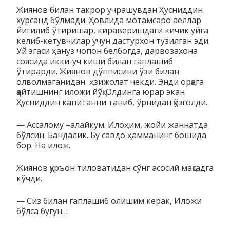
Жиянов билан такрор учрашувдан Ҳусниддин
хурсанд бўлмади. Ҳовлида мотамсаро аёллар
йигилиб ўтиришар, кираверишдаги кичик уйга
келиб-кетувчилар учун дастурхон тузилган эди.
Уй эгаси ҳануз чопон белбогда, дарвозахона
соясида икки-уч киши билан гаплашиб
ўтирарди. Жиянов дўпписини ўзи билан
олволмаганидан ҳзижолат чекди. Энди орқага
қайтишнинг иложи йўқ. Олдинга юрар экан
Ҳусниддин капитанни таниб, ўрнидан қўзголди.
— Ассалому –алайкум. Илоҳим, жойи жаннатда
бўлсин. Бандалик. Бу савдо ҳамманинг бошида
бор. На илож.
Жиянов қуръон тиловатидан сўнг асосий мақсадга
кўчди.
— Сиз билан гаплашиб олишим керак, Иложи
бўлса бугун…