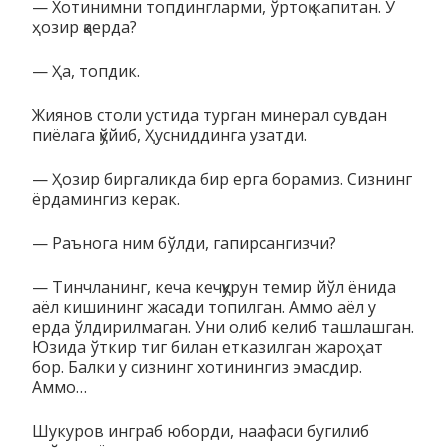
— Хотинимни топдингларми, ўртоқ капитан. У
ҳозир қаерда?
— Ҳа, топдик.
Жиянов столи устида турган минерал сувдан
пиёлага қўйиб, Ҳусниддинга узатди.
— Ҳозир биргаликда бир ерга борамиз. Сизнинг
ёрдамингиз керак.
— Раънога ним бўлди, гапирсангизчи?
— Тинчланинг, кеча кечқурун темир йўл ёнида
аёл кишининг жасади топилган. Аммо аёл у
ерда ўлдирилмаган. Уни олиб келиб ташлашган.
Юзида ўткир тиг билан етказилган жароҳат
бор. Балки у сизнинг хотинингиз эмасдир.
Аммо…
Шукуров инграб юборди, наафаси бугилиб