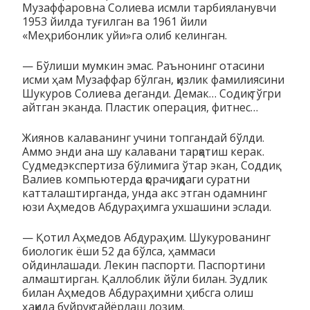
Музаффаровна Солиева исмли тарбияланувчи
1953 йилда туғилган ва 1961 йили
«Меҳрибонлик уйи»га олиб келинган.
— Бўлиши мумкин эмас. Раънонинг отасини
исми ҳам Музаффар бўлган, қизлик фамилиясини
Шукуров Солиева деганди. Демак… Содиқ тўгри
айтган эканда. Пластик операция, фитнес…
Жиянов калаванинг учини топгандай бўлди.
Аммо энди ана шу калавани тарқатиш керак.
Судмедэкспертиза бўлимига ўтар экан, Соддиқ
Валиев компьютерда қорачиқдаги суратни
катталаштирганда, унда акс этган одамнинг
юзи Аҳмедов Абдураҳимга ухшашини эслади.
— Қотил Аҳмедов Абдураҳим. Шукурованинг
биологик ёши 52 да бўлса, ҳаммаси
ойдинлашади. Лекин паспорти. Паспортини
алмаштирган. Қаллоблик йўли билан. Зудлик
билан Аҳмедов Абдураҳимни ҳибсга олиш
ҳақида буйруқ тайёрлаш лозим.