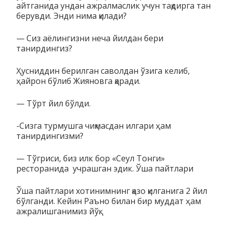
айтганида ундан ажралмаслик учун тақдирга тан
берувди. Энди нима қилади?
— Сиз аёлингизни неча йилдан бери
танирдингиз?
Ҳусниддин берилган саволдан ўзига келиб,
ҳайрон бўлиб Жияновга қаради.
— Тўрт йил бўлди.
-Сизга турмушга чиқмасдан илгари ҳам
танирдингизми?
— Тўгриси, биз илк бор «Сеул Тонги»
ресторанида учрашган эдик. Ўша пайтлари
Ўша пайтлари хотинимнинг қазо қилганига 2 йил
бўлганди. Кейин Раъно билан бир муддат ҳам
ажралишганимиз йўқ.