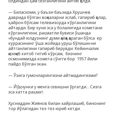
олдиндан ҳам сезганлигини айтиб қолди.
— Биласизми, у баъзи-баъзида Хрушчев
даврида бўлган воқеаларни эслаб, гапириб қолар,
ҳайрон бўлсам телевизорда кўрганлигини
айтарди. Бир куни эса у болалигида кометани
кўрганлигини, раҳматли бувиси ўшанда
«бундай юлдузнинг думи қаёққа қараган бўлса ер
куррасининг ўша жойида уруш бўлиши»ни
айтганлигини гапириб берувди. Кейинчалик
қизиқиб китоб титиб кўрсам, бизнинг
осмонимизда комета сўнгги бор 1957 йили
пайдо бўлган экан.
— Ўзига гумонларингизни айтмадингизми?
— Йўқ, чунки у менга севишни ўргатди… Сизга
эса катта раҳмат.
Ҳусниддин Жиянов билан хайрлашиб, бинонинг
тор йўлагидан тез-тез юриб кетди.