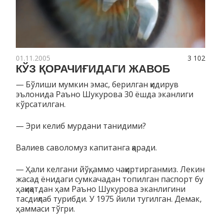
01.11.2005
3 102
КЎЗ ҚОРАЧИҒИДАГИ ЖАВОБ
— Бўлиши мумкин эмас, берилган қидирув
эълонида Раъно Шукурова 30 ёшда эканлиги
кўрсатилган.
— Эри келиб мурдани танидими?
Валиев саволомуз капитанга қаради.
— Ҳали келгани йўқ, аммо чақиртирганмиз. Лекин
жасад ёнидаги сумкачадан топилган паспорт бу
ҳақиқатдан ҳам Раъно Шукурова эканлигини
тасдиқлаб турибди. У 1975 йили тугилган. Демак,
ҳаммаси тўгри.