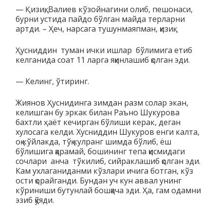
— Қизиқ, Валиев кўзойнагини олиб, пешонаси,
бурни устида пайдо бўлган майда терларни
артди. – Ҳеч, нарсага тушунмаяпман, қизиқ.
Ҳусниддин туман ички ишлар бўлимига етиб
келганида соат 11 ларга яқинлашиб қолган эди.
— Келинг, ўтиринг.
Жиянов Ҳуснидинга зимдан разм солар экан,
келишган бу эркак билан Раъно Шукурова
бахтли ҳаёт кечирган бўлиши керак, деган
хулосага келди. Хусниддин Шукуров енги калта,
оқ кўйлакда, тўқ кулранг шимда бўлиб, ёш
бўлишига қарамай, бошининг тепа қисмидаги
сочлари анча тўкилиб, сийраклашиб қолган эди.
Кам ухлаганиданми кўзлари ичига ботган, кўз
ости қорайганди. Бундан уч кун аввал унинг
кўриниши бутунлай бошқача эди. Ҳа, гам одамни
эзиб қўяди.