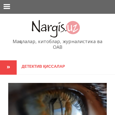
Перейти
к
содержимому
Мақолалар, китоблар, журналистика ва
ОАВ
ДЕТЕКТИВ ҚИССАЛАР