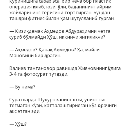
кўринишига сабаб эса, бир неча бор пластик
операция қилиб, юзи, қўли, баданининг айрим
жойларининг терисини торттирган. Бундан
ташқари фитнес билан ҳам шугулланиб турган.
— Қизиқ, демак Аҳмедов Абдураҳимни четга
суриб бўлмайди Ҳўш, иккинчи янгиликчи?
— Аҳмедов? Қанақа Аҳмедов? Ҳа, майли.
Мановини бир қарагин.
Валиев тантановор равишда Жияновнинг қўлига
3-4 та фотосурат тутқазди.
— Бу нима?
Суратларда Шукурованинг юзи, унинг тиг
тегмаган кўзи, катталаштирилган кўз қорачиги
акс этган эди.
— Ҳўш?