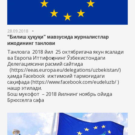
28.09.2018
“Билиш ҳуқуқи” мавзусида журналистлар
ижодининг танлови
Танловга 2018 йил 25 октябригача якун ясалади
ва Европа Иттифоқининг Ўзбекистондаги
Делегациясини расмий сайтида
(https://eeas.europa.eu/delegations/uzbekistan/)
ҳамда Facebook ижтимоий тармоғидаги
саҳифада (https://www.facebook.com/eudeluzb/ )
нашр этилади.
Бош мукофот – 2018 йилнинг ноябрь ойида
Брюсселга сафа