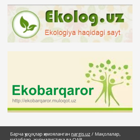
Барча ҳуқуқлар ҳимояланган
nargis.uz
/
Мақолалар,
китоблар, журналистика ва ОАВ