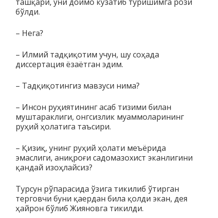
ташқари, уни доимо кузатиб туришимга рози
бўлди.
– Нега?
– Илмий тадқиқотим учун, шу соҳада
диссертация ёзаётган эдим.
– Тадқиқотингиз мавзуси нима?
– Инсон руҳиятининг асаб тизими билан
муштараклиги, онг­сизлик муаммоларининг
руҳий ҳолатига таъсири.
– Қизиқ, унинг руҳий ҳолати меъёрида
эмаслиги, аниқроғи садомазохист эканлигини
қандай изоҳлайсиз?
Турсун рўпарасида ўзига тикилиб ўтирган
терговчи буни қаердан била қолди экан, дея
ҳайрон бўлиб Жияновга тикилди.