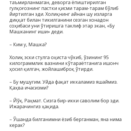
таъмир­лан­ма­ган, деворга ёпиштирилган
гулқоғознинг пастки қисми тарам-тарам бўлиб
йиртилган эди. Холиқнинг айнан шу изларга
диққат билан тикилганини сезган хонадон
соҳибаси уни ўти­ришга таклиф этар экан, «Бу
Машканинг иши» деди.
– Ким у, Машка?
Холиқ эски стулга оҳиста чўкиб, ўзининг 95
килограммлик ваз­нини кўтараётганига ишонч
ҳосил қилгач, жойлашиброқ ўтирди.
– Бу мушугим. Уйда фақат иккаламиз яшаймиз.
Қаҳва ича­сиз­ми?
– Йўқ. Раҳмат. Сизга бир-икки саволим бор эди.
Ижара­чин­гиз ҳақида.
– Ўшанда билганимни ёзиб берганман, яна нима
керак?