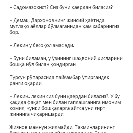
– Садомазохист? Сиз буни қаердан биласиз?
– Демак, Дархоновнинг жинсий ҳаётида
мутлақо аёллар бўлмаганидан ҳам хабарингиз
бор.
– Лекин у бесоқол эмас эди.
– Буни биламан, у ўзининг шаҳвоний ҳисларини
бошқа йўл билан қондирган.
Турсун рўпарасида пайғамбар ўтиргандек
ранги оқарди.
– Лекин.. лекин сиз буни қаердан биласиз?. У бу
ҳақида фа­­қат мен билан гаплашганига имоним
комил, чунки бошқа­лар­га айтса уни ғирт
жиннига чиқаришарди.
Жиянов мамнун жилмайди. Тахминларининг
барчаси ҳа­қи­­қатга айланмоқда эди. Энди