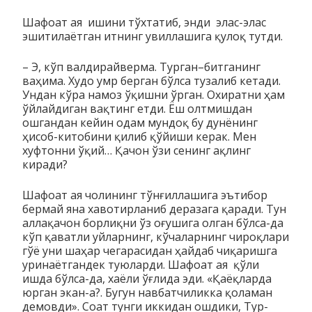
Шафоат ая ишини тўхтатиб, энди элас-элас
эшитилаётган ит­нинг увиллашига қулоқ тутди.
– Э, кўп валдирайверма. Турган–битганинг
ваҳима. Худо умр берган бўлса тузалиб кетади.
Ундан кўра намоз ўқишни ўр­ган. Охиратни ҳам
ўйлайдиган вақтинг етди. Ёш олтмиш­дан
ошгандан кейин одам мундоқ бу дунёнинг
ҳисоб-китобини қилиб қўйиши керак. Мен
хуфтонни ўқий… Қачон ўзи сенинг ақ­­линг
киради?
Шафоат ая чолининг тўнғиллашига эътибор
бермай яна ха­­во­тир­ланиб деразага қаради. Тун
аллақачон борлиқни ўз оғушига олган бўл­са-да
кўп қаватли уйларнинг, кўчаларнинг чи­роқлари
гўё уни шаҳар чегарасидан ҳайдаб чиқаришга
ури­на­ётгандек туюларди. Шафоат ая қўли
ишда бўлса-да, хаёли ўғлида эди. «Қаёқларда
юрган экан-а?. Бу­гун навбатчиликка қо­ламан
демовди». Соат тунги иккидан ошдики, Тур­