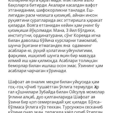
баҳоларга битирди. Акала­ри­ касалдан вафот
этганиданми, шифокорликни танлади. Ёш­
лигидан расм чизишга қизиқиб, айнан инсон
руҳи­ятини су­рат­ларида акс эттиришга ҳаракат
қиларди. Вояга ет­ганидан ке­йин ҳам унинг бу
қизиқиши йўқолмади. Мана, 3 йил бўлдики,
институтни, ординатурани, сўнг Кореяда игна
билан даволаш бўйича курсларни тамомлаб,
шунча ўқигани етмагандек яна одам­нинг
асаблари-ю, руҳий ҳолатини уйғун­лигими,
фарқими, иш­қилиб шунга яқин бир мавзуда
илмий иш ҳам қилмоқда. Асаб­лари толиққан
беморлар билан ишлаш осон эмас. Ўзининг ҳам
асаблари чарчаган кўринади.
Шафоат ая оналик меҳри билан уйқусида ҳам
гоҳ–гоҳ чўчиб тушаётган ўғлига термулди. Ҳар
гал қўшнилари Зубайда билан Ойсулув момолар
ўғлини алқаб, дуо қилганларида Шафоат ая
ўзини бир қоп семиргандай ҳис қилади. Бўлса–
бўлмаса ўғлига кўз теккан. Турсунжон сесканиб
кўзини очар экан, тепа­си­да хаёл суриб ўтирган