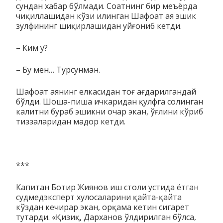
сундан ха­­­бар бўлмади. Соатнинг бир меъёрда
чиқиллашидан кўзи илин­­ган Шафоат ая эшик
зулфининг шиқирлаши­дан уйғониб кетди.
– Ким у?
– Бу мен… Турсунман.
Шафоат аянинг елкасидан тоғ ағдарилгандай
бўлди. Шоша-пиша ичкаридан қулфга солинган
калитни бураб эшикни очар экан, ўғлини кўриб
тиззаларидан мадор кетди.
***
Капитан Ботир Жиянов иш столи устида ётган
судмедэксперт хулосаларини қайта-қайта
кўздан кечирар экан, орқама кетин сигарет
тутарди. «Қизиқ, Дарханов ўлдирилган бўлса,