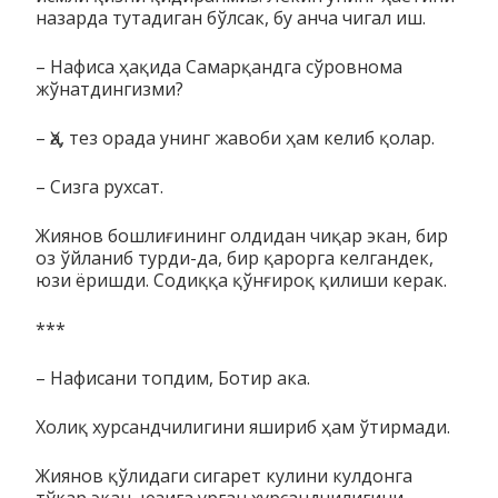
назарда тутадиган бўл­сак, бу анча чигал иш.
– Нафиса ҳақида Самарқандга сўровнома
жўнатдингизми?
– Ҳа, тез орада унинг жавоби ҳам келиб қолар.
– Сизга рухсат.
Жиянов бошлиғининг олдидан чиқар экан, бир
оз ўйланиб тур­ди-да, бир қарорга келгандек,
юзи ёришди. Содиққа қўнғироқ қилиши керак.
***
– Нафисани топдим, Ботир ака.
Холиқ хурсандчилигини яшириб ҳам ўтирмади.
Жиянов қўлидаги сигарет кулини кулдонга
тўкар экан, юзига урган хурсандчилигини