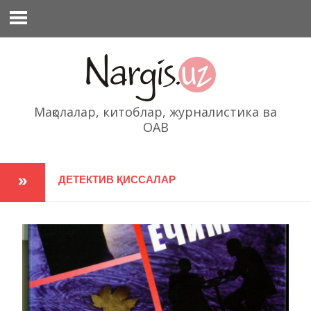
Перейти
к
содержимому
Мақолалар, китоблар, журналистика ва
ОАВ
ДЕТЕКТИВ ҚИССАЛАР