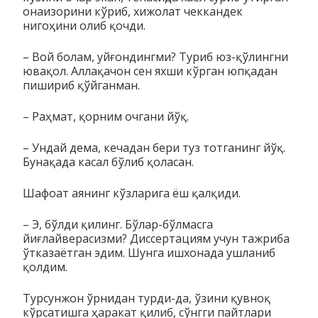
онаизорини кўриб, хижолат чеккандек
нигоҳини олиб қочди.
– Вой болам, уйғондингми? Туриб юз-қўлингни
ювақол. Ал­­лақачон сен яхши кўрган юпқадан
пишириб қўйганман.
– Раҳмат, қорним очгани йўқ.
– Ундай дема, кечадан бери туз тотганинг йўқ.
Бунақада касал бўлиб қоласан.
Шафоат аянинг кўзларига ёш қалқиди.
– Э, бўлди қилинг. Бўлар-бўлмасга
йиғлайверасизми? Дис­сер­­тациям учун тажриба
ўтказаётган эдим. Шунга ишхонада уш­ланиб
қолдим.
Турсунжон ўрнидан турди-да, ўзини қувноқ
кўрсатишга ҳа­ра­кат қилиб, сўнгги пайтлари