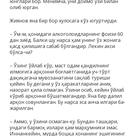
юнглари бор. Менимча, уни доимо ўзи билан
олиб юрган.
Жиянов яна бир бор хулосага кўз югуртирди.
– Ўм-м, қонидаги алкоголоидларнинг фоизи 60
дан зиёд. Балки шу нарса ҳам унинг ўз жонига
қасд қилишига сабаб бўлгандир. Лекин акси
бўлса-чи?
– Ўзинг ўйлаб кўр, маст одам қандилнинг
илмоғига арқонни боғлаётганида уч-тўрт
дақиқагача мувозанатини сақлаб туриши
қийин. Бу дегани у ўз ҳаракатларини аниқ
назорат қила ол­ма­ган. Ўзини осиб, кейин ўйлаб
кўриб арқонни бўшат­магандир. Яна бир далил
арқон совунланган. Бу нарса эса анча илгари ба­
жарилган.
– Аммо, у ўзини осмаган-ку. Бундан ташқари,
ундаги бармоқ излари ҳам марҳумники эмас.
Иннанкейин, мурда бошқа хо­на­нинг эшигининг