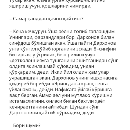
яшириш учун, қошларини чимирди.
– Самарқанддан қачон қайтинг?
– Кеча кечқурун. Ўша аёлни топиб гаплашдим.
Унинг эри, фар­зандлари бор. Дархонов билан
синфдош бўлишган экан. Ўша пайти Дархонов
унга кўнгил қўйиб юрганини эслади. 8–синфни
битиргач, у ўғрилик, безорилиги учун
«детколонния»га тушганини эшитганидан сўнг
олдига яқинлашмай қўювдим, ун­дан
қўрқардим, деди. Икки йил олдин ҳам улар
учрашишган экан. Дархонов унинг ишхонасига
қидириб борибди. «Эринг­дан ажраш, сенга
уйланаман», дебди. Нафисага ўйлаб кўришга
вақт берган. Аммо аёл уни мутлақо кўришни
иста­мас­лигини, оиласи билан бахтли ҳаёт
кечираётганини айтибди. Шундан сўнг
Дархоновни қайтиб кўрмадим, деди.
– Бори шуми?