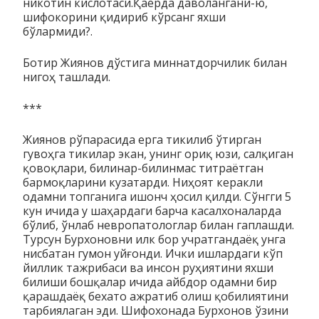
никотин кислотаси.Қаерда даволан­гани-ю,
шифо­корини қидириб кўрсанг яхши
бўлармиди?.
Ботир Жиянов дўстига миннатдорчилик билан
нигоҳ таш­ла­ди.
***
Жиянов рўпарасида ерга тикилиб ўтирган
гувоҳга тикилар экан, унинг ориқ юзи, салқиган
қовоқлари, билинар-билинмас тит­раётган
бармоқларини кузатарди. Ниҳоят керакли
одамни топ­ганига ишонч ҳосил қилди. Сўнгги 5
кун ичида у шаҳардаги бар­­ча касалхоналарда
бўлиб, ўнлаб невропатологлар билан гаплашди.
Турсун Бурхоновни илк бор учратгандаёқ унга
нис­ба­тан гумон уйғонди. Ички ишлардаги кўп
йиллик тажри­баси ва инсон руҳиятини яхши
билиши бошқалар ичида айбдор одам­­­ни бир
қарашдаёқ бехато ажратиб олиш қобилиятини
тар­­­биялаган эди. Шифохонада Бурхонов ўзини