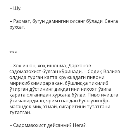
– Шу.
– Раҳмат, бугун дамингни олсанг бўлади. Сенга
рухсат.
***
– Хоҳ ишон, хоҳ ишонма, Дархонов
садомазохист бўлган кў­­ри­нади, – Содиқ Валиев
олдида турган катта кружкадаги пивони
мириқиб симирар экан, бўшлиққа тикилиб
ўтирган дўс­тининг диққатини ниҳоят ўзига
қарата олганидан хурсанд бўлди. Пиво ичишга
ўзи чақирди-ю, ярим соатдан буён уни кўр­
магандек миқ этмай, сигаретини тутатгани
тутатган.
– Садомазохист дейсанми? Нега?.