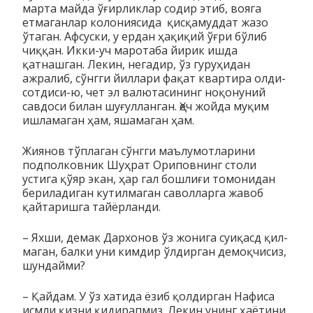
марта май­­да ўғирликлар содир этиб, вояга
етмаганлар колониясида қис­қамуддат жазо
ўтаган. Афсуски, у ердан ҳақиқий ўғри бўлиб
чиққан. Икки-уч ма­ротаба йирик ишда
қатнашган. Лекин, негадир, ўз гуруҳидан
ажралиб, сўнгги йиллари фақат квартира олди-
сотдиси-ю, чет эл валютасининг ноқонуний
савдоси билан шуғул­лан­ган. Ҳеч жойда муқим
ишламаган ҳам, яшамаган ҳам.
Жиянов тўплаган сўнгги маълумотларини
подполковник Шуҳ­рат Ориповнинг столи
устига қўяр экан, ҳар гал бошлиғи томонидан
бериладиган кутилмаган саволларга жавоб
қайтаришга тайёрланди.
– Яхши, демак Дархонов ўз жонига суиқасд қил­
маган, балки уни кимдир ўлдирган демоқчисиз,
шундайми?
– Қайдам. У ўз хатида ёзиб қолдирган Нафиса
исмли қизни қидирапмиз. Лекин унинг ҳаётини