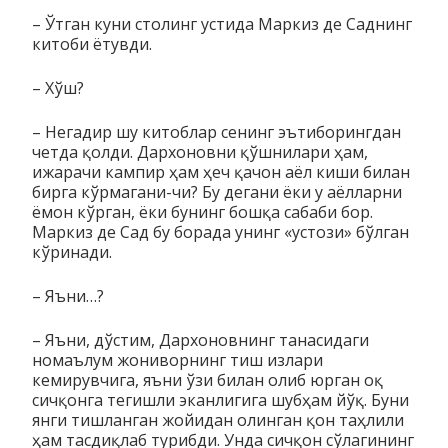
– Ўтган куни столинг устида Маркиз де Саднинг
китоби ётув­ди.
– Хўш?
– Негадир шу китоблар сенинг эътиборингдан
четда қолди. Дархоновни қўшнилари ҳам,
ижарачи кампир ҳам ҳеч қачон аёл киши билан
бирга кўрмагани-чи? Бу дегани ёки у аёлларни
ёмон кўрган, ёки бунинг бошқа сабаби бор.
Маркиз де Сад бу борада унинг «устози» бўлган
кўринади.
– Яъни…?
– Яъни, дўстим, Дархоновнинг танасидаги
номаълум жони­вор­нинг тиш излари
кемирувчига, яъни ўзи билан олиб юрган оқ
сичқонга тегишли эканлигига шубҳам йўқ. Буни
янги тиш­лан­ган жойидан олинган қон таҳлили
ҳам тасдиқлаб турибди. Унда сичқон сўлагининг