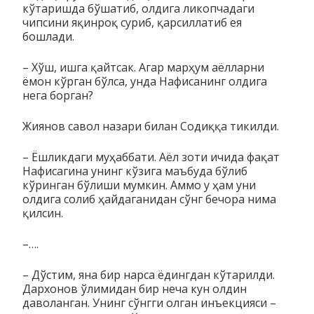
кўтаришда бўша­тиб, олдига ликопчадаги
чипсини яқинроқ суриб, қарсиллатиб ея
бошлади.
– Хўш, ишга қайтсак. Агар марҳум аёлларни
ёмон кўрган бўлса, унда Нафисанинг олдига
нега борган?
Жиянов савол назари билан Содиққа тикилди.
– Ёшликдаги муҳаббати. Аёл зоти ичида фақат
Нафисагина унинг кўзига маъбуда бўлиб
кўринган бўлиши мумкин. Аммо у ҳам уни
олдига солиб ҳайдаганидан сўнг бечора нима
қилсин.
–….
– Дўстим, яна бир нарса ёдингдан кўтарилди.
Дархонов ўли­­мидан бир неча кун олдин
даволанган. Унинг сўнгги олган инъекцияси –