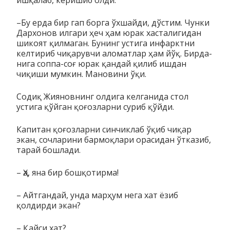
–Бу ерда бир гап борга ўхшайди, дўстим. Чунки
Дархонов ил­­гари ҳеч ҳам юрак хасталигидан
шикоят қилмаган. Бунинг ус­­тига инфарктни
келтириб чиқарувчи аломатлар ҳам йўқ. Бир­да­
нига соппа-соғ юрак қандай қилиб ишдан
чиқиши мум­кин. Ма­новини ўқи.
Содиқ Жияновнинг олдига келганида стол
устига қўйган қоғозларни суриб қўйди.
Капитан қоғозларни синчиклаб ўқиб чиқар
экан, сочларини бармоқлари орасидан ўтказиб,
тарай бошлади.
– Ҳа, яна бир бошқотирма!
– Айтгандай, унда марҳум нега хат ёзиб
қолдирди экан?
– Қайси хат?