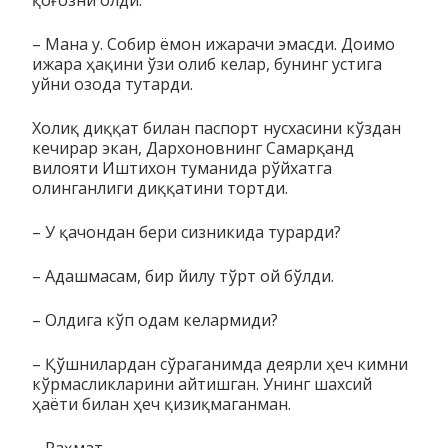
– Мана у. Собир ёмон ижарачи эмасди. Доимо
ижара ҳа­қини ўзи олиб келар, бунинг устига
уйни озода тутарди.
Холиқ диққат билан паспорт нусхасини кўздан
кечирар экан, Дар­хоновнинг Самарқанд
вилояти Иштихон туманида рўйхатга
олинганлиги диққатини тортди.
– У қачондан бери сизникида турарди?
– Адашмасам, бир йилу тўрт ой бўлди.
– Олдига кўп одам келармиди?
– Қўшнилардан сўраганимда деярли ҳеч кимни
кўрмас­лик­­ларини айтишган. Унинг шахсий
ҳаёти билан ҳеч қизиқ­ма­­ганман.
– Раҳмат.