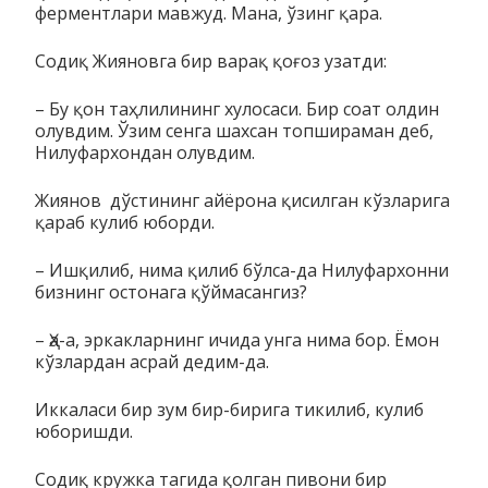
ферментлари мавжуд. Мана, ўзинг қа­ра.
Содиқ Жияновга бир варақ қоғоз узатди:
– Бу қон таҳлилининг хулосаси. Бир соат олдин
олувдим. Ўзим сенга шахсан топшира­ман деб,
Нилуфархондан олувдим.
Жиянов дўстининг айёрона қисилган кўзларига
қараб кулиб юборди.
– Ишқилиб, нима қилиб бўлса-да Нилуфархонни
бизнинг остонага қўймасангиз?
– Ҳа-а, эркакларнинг ичида унга нима бор. Ёмон
кўзлардан асрай дедим-да.
Иккаласи бир зум бир-бирига тикилиб, кулиб
юборишди.
Содиқ кружка тагида қолган пивони бир