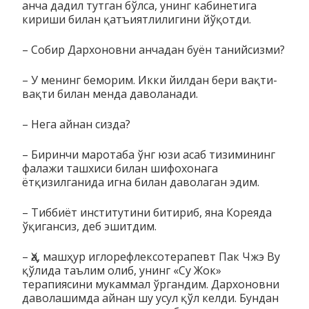
анча дадил тут­­ган бўлса, унинг кабинетига
кириши билан қатъиятлилигини йўқотди.
– Собир Дархоновни анчадан буён танийсизми?
– У менинг беморим. Икки йилдан бери вақти-
вақти билан менда даволанади.
– Нега айнан сизда?
– Биринчи маротаба ўнг юзи асаб тизимининг
фалажи таш­­­хиси билан шифохонага
ётқизилганида игна билан даво­ла­ган эдим.
– Тиббиёт институтини битириб, яна Кореяда
ўқигансиз, деб эшитдим.
– Ҳа, машҳур иглорефлексотерапевт Пак Чжэ Ву
қўлида таъ­лим олиб, унинг «Су Жок»
терапиясини мукаммал ўрган­дим. Дархоновни
даволашимда айнан шу усул қўл келди. Бундан