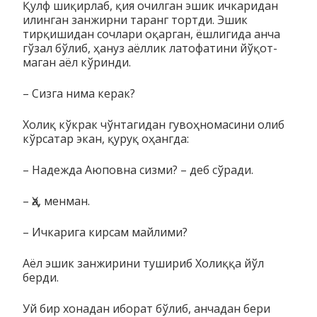
Қулф шиқирлаб, қия очилган эшик ичкаридан
илинган зан­жирни таранг тортди. Эшик
тирқишидан сочлари оқарган, ёш­ли­гида анча
гўзал бўлиб, ҳануз аёллик латофатини йўқот­
маган аёл кўринди.
– Сизга нима керак?
Холиқ кўкрак чўнтагидан гувоҳномасини олиб
кўрсатар экан, қуруқ оҳангда:
– Надежда Аюповна сизми? – деб сўради.
– Ҳа, менман.
– Ичкарига кирсам майлими?
Аёл эшик занжирини тушириб Холиққа йўл
берди.
Уй бир хонадан иборат бўлиб, анчадан бери