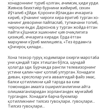
хонадоннинг туриб қол­ган, ачимсиқ ҳиди урди.
Жиянов беих­тиёр бурнини жийириб, секин
йўталиб қўйди. Қоронғи йўлак­дан ичкарига
кириб, кўчанинг чироғи хира ёритиб турган хо­
нанинг деворини пайпаслаб, тугмачани топиб,
чироқни ёқди. Дар­хонов у турган жойда ётган
пайти қўшниси эшикнинг қия очиқ­лигига
қизиқиб, ичкарига киради. Ерда ётган
марҳумни кўриб милицияга, «Тез ёрдам»га
қўнғироқ қилади…
Хона тезкор гуруҳ ходимлари охирги маротаба
уни қандай тарк этишган бўлса, шун­дай
ҳолатда эди. Бурчакда рангли те­левизорнинг
устини қалин чанг қоплаб улгурган. Хонадаги
ди­ван, креслолар унга аввалгидай файз эмас,
балки қотил­ликни қай тарзда ва ким
томонидан амалга оширилганлигини айта
олишмаганларидан зорлангандек мунғайиб
тургандек. Хо­­надаги барча буюмлар
қотилликнинг тилсиз гувоҳлари.. гу­воҳлари…
Тилсиз гувоҳлари…