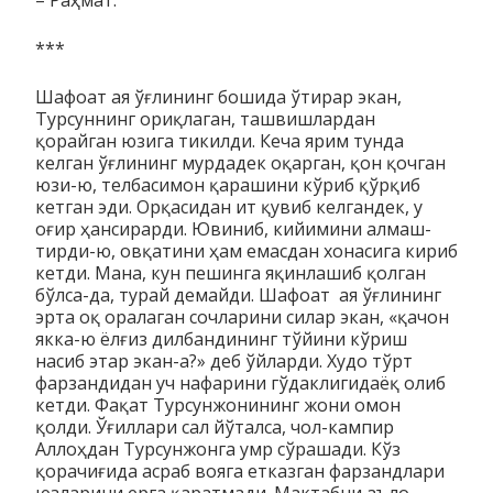
***
Шафоат ая ўғлининг бошида ўтирар экан,
Турсуннинг ориқ­ла­ган, ташвишлардан
қорайган юзига тикилди. Кеча ярим тунда
келган ўғлининг мурдадек оқарган, қон қочган
юзи-ю, телбасимон қа­­рашини кўриб қўрқиб
кетган эди. Орқасидан ит қувиб кел­ган­дек, у
оғир ҳан­сирарди. Ювиниб, кийимини алмаш­
тирди-ю, овқатини ҳам емасдан хонасига кириб
кетди. Мана, кун пе­шинга яқинлашиб қолган
бўлса-да, турай демайди. Шафоат ая ўғлининг
эрта оқ оралаган сочларини силар экан, «қачон
як­ка-ю ёлғиз дилбандининг тўйини кўриш
насиб этар экан-а?» деб ўйларди. Худо тўрт
фарзандидан уч нафарини гўдак­ли­гидаёқ олиб
кетди. Фақат Турсунжонининг жони омон
қолди. Ўғиллари сал йўталса, чол-кампир
Аллоҳдан Турсунжонга умр сўрашади. Кўз
қорачиғида асраб вояга етказган фарзандлари
юзларини ерга қаратмади. Мактабни аъло