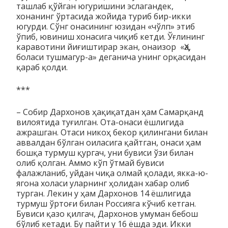
ташлаб қўйган югуришини эсла­ган­дек,
хонанинг ўртасида жойида туриб бир-икки
югурди. Сўнг онасининг юзидан «чўлп» этиб
ўпиб, ювиниш хонасига чи­қиб кетди. Ўғлининг
каравотини йиғиштирар экан, онаизор «Ҳа,
боласи тушмагур-а» деганича унинг орқаси­дан
қараб қол­ди.
***
– Собир Дархонов ҳақиқатдан ҳам Самарқанд
вилоятида туғилган. Ота-онаси ёш­лигида
ажрашган. Отаси никоҳ бекор қи­лингани билан
аввалдан бўлган оиласига қайтган, онаси ҳам
бошқа турмуш қургач, уни бувиси ўзи билан
олиб қолган. Аммо кўп ўтмай бувиси
фалажланиб, уйдан чиқа олмай қола­ди, якка-ю-
ягона холаси уларнинг ҳолидан хабар олиб
турган. Лекин у ҳам Дархонов 14 ёшлигида
турмуш ўртоғи билан Рос­сияга кўчиб кетган.
Бувиси қазо қилгач, Дархонов умуман бебош
бўлиб кетади. Бу пайти у 16 ёшда эди. Икки