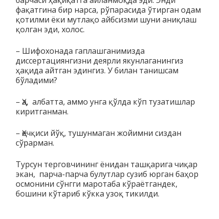
фақатгина бир нарса, рўпа­ра­си­да ўтирган одам
қотилми ёки мутлақо айбсизми шуни аниқ­лаш
қолган эди, холос.
– Шифохонада гаплашганимизда
диссертациянгизни деяр­ли якунлаганингиз
ҳақида айтган эдингиз. У билан танишсам
бўладими?
– Ҳа, албатта, аммо унга қўлда кўп тузатишлар
киритганман.
– Ҳечқиси йўқ, тушунмаган жойимни сиздан
сўрарман.
Турсун терговчининг ёнидан ташқарига чиқар
экан, парча-парча булутлар сузиб юрган баҳор
осмонини сўнгги маротаба кў­раётгандек,
бошини кўтариб кўкка узоқ тикилди.