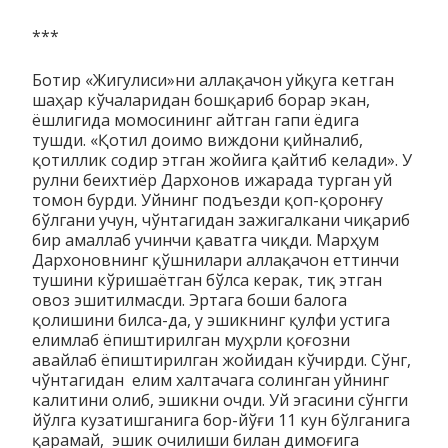
***
Ботир «Жигулиси»ни аллақачон уйқуга кетган
шаҳар кўча­ларидан бошқариб борар экан,
ёшлигида момосининг айтган гапи ёдига
тушди. «Қотил доимо виждони қийналиб,
қотиллик содир этган жойига қайтиб келади». У
рулни беихтиёр Дар­хо­нов ижарада турган уй
томон бурди. Уйнинг подъезди қоп-қоронғу
бўлгани учун, чўнтагидан зажи­гал­кани чиқариб
бир амал­лаб учинчи қаватга чиқди. Марҳум
Дархоновнинг қўш­ни­­лари аллақачон еттинчи
тушини кўришаётган бўлса керак, тиқ этган
овоз эшитилмасди. Эртага боши балога
қолишини бил­са-да, у эшикнинг қулфи устига
елимлаб ёпиштирилган муҳрли қоғозни
авайлаб ёпиштирилган жойидан кўчирди. Сўнг,
чўнтагидан елим халтачага солинган уйнинг
калитини олиб, эшик­ни очди. Уй эгасини сўнгги
йўлга кузатишганига бор-йўғи 11 кун бўлганига
қарамай, эшик очилиши билан димоғига