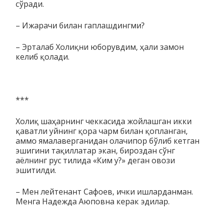
сўради.
– Ижарачи билан гаплашдингми?
– Эрталаб Холиқни юборувдим, ҳали замон
келиб қолади.
***
Холиқ шаҳарнинг чеккасида жойлашган икки
қаватли уйн­инг қора чарм билан қопланган,
аммо ямалаверганидан ола­чипор бўлиб кетган
эшигини тақиллатар экан, бироздан сўнг
аёлнинг рус тилида «Ким у?» деган овози
эшитилди.
– Мен лейтенант Сафоев, ички ишларданман.
Менга На­деж­да Аюповна керак эдилар.