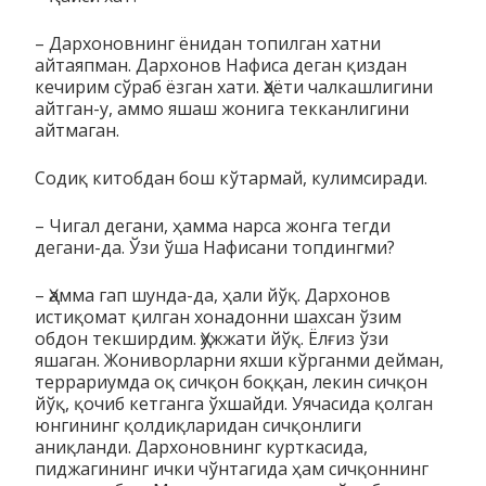
– Дархоновнинг ёнидан топилган хатни
айтаяпман. Дархонов На­фиса деган қиздан
кечирим сўраб ёзган хати. Ҳаёти чалкаш­лигини
айтган-у, аммо яшаш жонига текканлигини
айтмаган.
Содиқ китобдан бош кўтармай, кулимсиради.
– Чигал дегани, ҳамма нарса жонга тегди
дегани-да. Ўзи ўша Нафисани топдингми?
– Ҳамма гап шунда-да, ҳали йўқ. Дархонов
истиқомат қил­ган хонадонни шахсан ўзим
обдон текширдим. Ҳужжати йўқ. Ёлғиз ўзи
яшаган. Жониворларни яхши кўрганми дейман,
тер­ра­риумда оқ сичқон боққан, лекин сичқон
йўқ, қочиб кет­ганга ўх­шайди. Уячасида қолган
юнгининг қолдиқларидан сичқон­ли­ги
аниқланди. Дархоновнинг курткасида,
пиджагининг ички чўн­­тагида ҳам сичқоннинг