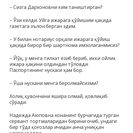
– Сизга Дархоновни ким таништирган?
– Ўзи келди. Уйга ижарага қўйишим ҳақида
газетага эълон берган эдим.
– У билан нотариус орқали ижарага қўйиш
ҳақида бирор бир шартнома имзолаганмисиз?
– Йўқ, у менга тилхат ёзиб бериб, икки ойлик
ижара ҳақини олдиндан тўловди.
Паспортининг нусхаси ҳам бор.
– Ўша нусхани менга беролмайсизми?
Холиқ қувончини яшира олмай, ҳовлиқиб
сўради.
Надежда Аюповна хонанинг бурчагида турган
сервант торт­маларидан бирини очиб, ундаги
бир тўда қоғозлар ичидан ан­ча униққан
қоғозни олди.