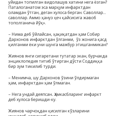
уйидан то­пилган видолашув хатини нега ёзган?
Паталоганатом эса мар­ҳум инфарктдан
оламдан ўтган, деган хулоса берган. Са­­­воллар…
саволлар. Аммо ҳануз ҳеч қайсисига жавоб
топол­ганича йўқ».
– Нима деб ўйлайсан, ҳақиқатдан ҳам Собир
Дархонов ин­фарктдан ўлганми, ўз жонига қасд
қилганми ёки уни шунга мажбур этишганмикан?
Жиянов янги сигаретани тутатар экан, бурчакда
энцик­ло­пе­­дия титиб ўтирган дўсти Соддиққа
бир зум тикилиб турди.
– Менимча, шу Дархонов ўзини ўлдирмаган
ҳам, инфаркт­дан ҳам ўлмаган.
– Нега ундай деяпсан.. Ҳамкасбларинг инфаркт
деб хулоса беришди-ку.
Жиянов чарчоқдан қисилган кўзларини
ишқалаб, керишиб олди.