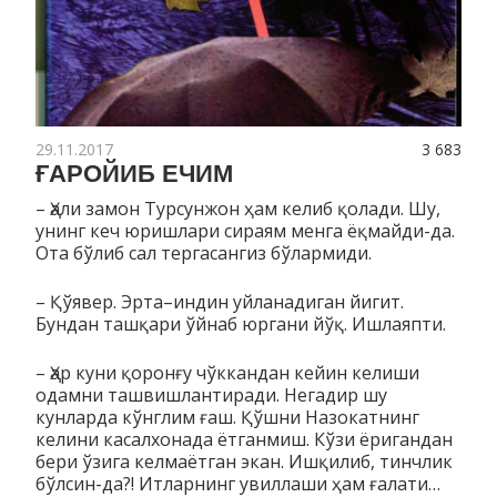
29.11.2017
3 683
ҒАРОЙИБ ЕЧИМ
– Ҳали замон Турсунжон ҳам келиб қолади. Шу,
унинг кеч юриш­лари сираям менга ёқмайди-да.
Ота бўлиб сал терга­сан­­гиз бўлармиди.
– Қўявер. Эрта–индин уйланадиган йигит.
Бундан ташқари ўйнаб юргани йўқ. Ишлаяпти.
– Ҳар куни қоронғу чўккандан кейин келиши
одамни таш­виш­лантиради. Негадир шу
кунларда кўнглим ғаш. Қўшни На­зо­катнинг
келини касалхонада ётганмиш. Кўзи ёригандан
бери ўзига келмаётган экан. Ишқилиб, тинчлик
бўлсин-да?! Ит­лар­нинг увиллаши ҳам ғалати…