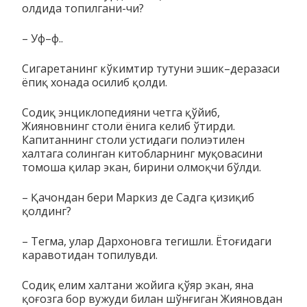
олдида топилгани-чи?
– Уф–ф..
Сигаретанинг кўкимтир тутуни эшик–деразаси
ёпиқ хонада осилиб қолди.
Содиқ энциклопедияни четга қўйиб,
Жияновнинг столи ёни­га келиб ўтирди.
Капитаннинг столи устидаги полиэтилен
халтага со­линган китобларнинг муқовасини
томоша қилар экан, би­ри­ни олмоқчи бўлди.
– Қачондан бери Маркиз де Садга қизиқиб
қолдинг?
– Тегма, улар Дархоновга тегишли. Ётоғидаги
каравотидан топилувди.
Содиқ елим халтани жойига қўяр экан, яна
қоғозга бор ву­жуди билан шўнғиган Жияновдан