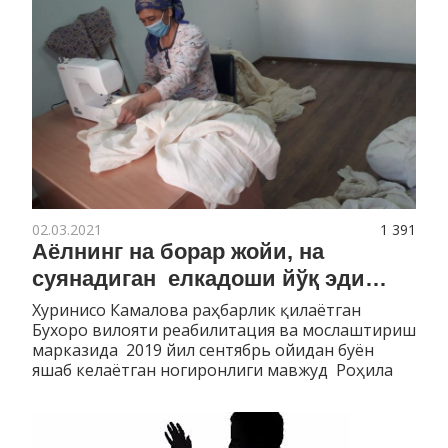
02.03.2021
1 391
Аёлнинг на борар жойи, на
суянадиган елкадоши йўқ эди…
Хуринисо Камалова раҳбарлик қилаётган
Бухоро вилояти реабилитация ва мослаштириш
марказида 2019 йил сентябрь ойидан буён
яшаб келаётган ногиронлиги мавжуд Роҳила