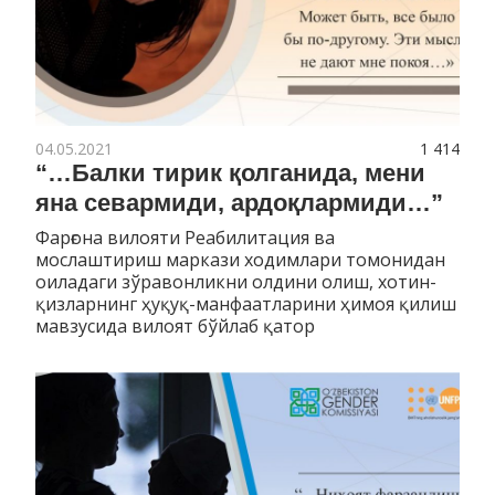
04.05.2021
1 414
“…Балки тирик қолганида, мени
яна севармиди, ардоқлармиди…”
Фарғона вилояти Реабилитация ва
мослаштириш маркази ходимлари томонидан
оиладаги зўравонликни олдини олиш, хотин-
қизларнинг ҳуқуқ-манфаатларини ҳимоя қилиш
мавзусида вилоят бўйлаб қатор