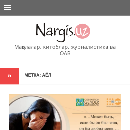
Перейти
к
содержимому
Мақолалар, китоблар, журналистика ва
ОАВ
МЕТКА: АЁЛ