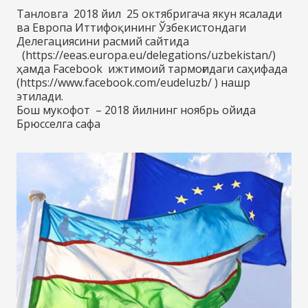
Танловга 2018 йил 25 октябригача якун ясалади
ва Европа Иттифоқининг Ўзбекистондаги
Делегациясини расмий сайтида
(https://eeas.europa.eu/delegations/uzbekistan/)
ҳамда Facebook ижтимоий тармоғидаги саҳифада
(https://www.facebook.com/eudeluzb/ ) нашр
этилади.
Бош мукофот – 2018 йилнинг ноябрь ойида
Брюсселга сафа