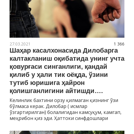
27.03.2021
1 366
Шаҳар касалхонасида Дилобарга
калтакланиш оқибатида унинг учта
қовурғаси синганлиги, қандай
қилиб у ҳали тик оёқда, ўзини
тутиб юришига ҳайрон
қолишганлигини айтишди….
Келинлик бахтини орзу қилмаган қизнинг ўзи
бўлмаса керак. Дилобар ( исмлар
ўзгартирилган) болалигидан камсуқум, камгап,
меҳрибон қиз эди. Ҳаттоки синфдошлари