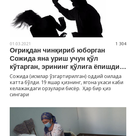
01.03.2021
1 304
Оғриқдан чинқириб юборган
Сожида яна уриш учун қўл
кўтарган, эрининг қўлига ёпишди…
Сожида (исмлар ўзгартирилган) оддий оилада
катта бўлди. 19 яшар қизнинг, ягона укаси каби
келажакдаги орзулари бисёр. Ҳар бир қиз
сингари