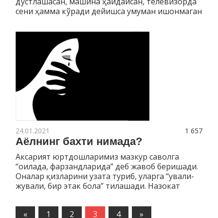
дўстлашасан, машина ҳайдайсан, телевизорда
сени ҳамма кўради дейишса умуман ишонмаган
24.01.2021
1 657
Аёлнинг бахти нимада?
Аксарият юртдошларимиз мазкур саволга
“оилада, фарзандларида” деб жавоб беришади.
Оналар қизларини узата туриб, уларга “ували-
жували, бир этак бола” тилашади. Назокат
«
Предыдущие
1
2
3
4
Следующие
»