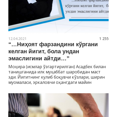
12.04.2021
1 255
“…Ниҳоят фарзандини кўргани
келган йигит, бола ундан
эмаслигини айтди…”
Моҳира (исмлар ўзгартирилган) Асадбек билан
танишганида илк муҳаббат шаробидан маст
эди. Йигитнинг кулиб боқувчи кўзлари, ширин
муомаласи, эркаловчи оҳангдаги майин