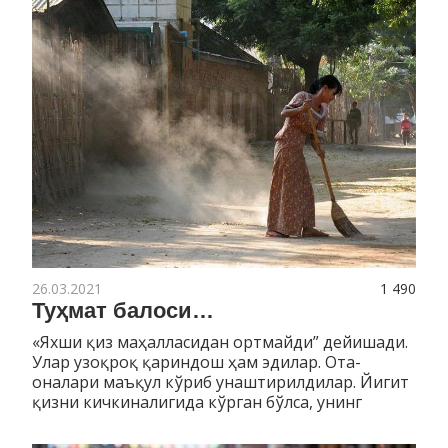
26.03.2021
1 490
Туҳмат балоси…
«Яхши қиз маҳалласидан ортмайди” дейишади.
Улар узоқроқ қариндош ҳам эдилар. Ота-
оналари маъқул кўриб унаштирилдилар. Йигит
қизни кичкиналигида кўрган бўлса, унинг