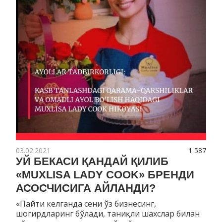
03.02.2021
1 587
УЙ БЕКАСИ ҚАНДАЙ ҚИЛИБ
«MUXLISA LADY COOK» БРЕНДИ
АСОСЧИСИГА АЙЛАНДИ?
«Пайти келганда сени ўз бизнесинг,
шогирдларинг бўлади, таниқли шахслар билан