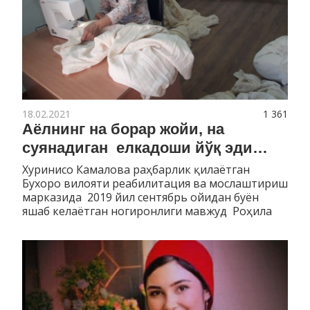
18.02.2021
1 361
Аёлнинг на борар жойи, на
суянадиган елкадоши йўқ эди…
Хуринисо Камалова раҳбарлик қилаётган
Бухоро вилояти реабилитация ва мослаштириш
марказида 2019 йил сентябрь ойидан буён
яшаб келаётган ногиронлиги мавжуд Роҳила