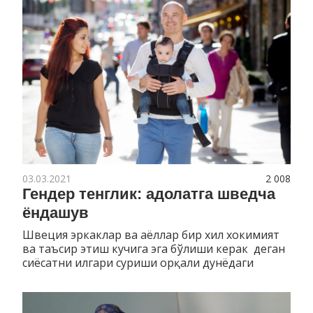
03.03.2021
2 008
Гендер тенглик: адолатга шведча
ёндашув
Швеция эркаклар ва аёллар бир хил хокимият
ва таъсир этиш кучига эга бўлиши керак деган
сиёсатни илгари суриши орқали дунёдаги