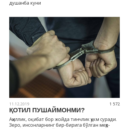
душанба куни
11.12.2019
1 572
ҚОТИЛ ПУШАЙМОНМИ?
Аҳиллик, оқибат бор жойда тинчлик ҳукм суради.
Зеро, инсонларнинг бир-бирига бўлган меҳр-