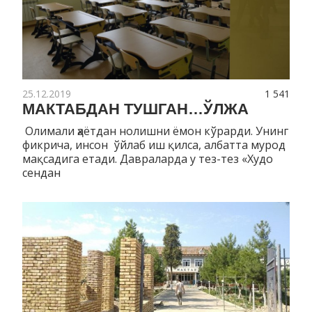
25.12.2019
1 541
МАКТАБДАН ТУШГАН…ЎЛЖА
Олимали ҳаётдан нолишни ёмон кўрарди. Унинг
фикрича, инсон ўйлаб иш қилса, албатта мурод
мақсадига етади. Давраларда у тез-тез «Худо
сендан