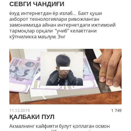
СЕВГИ ЧАНДИҒИ
ёхуд интернетдан ёр излаб… Бахт қуши
ахборот технологиялари ривожланган
замонимизда айнан интернетдаги ижтимоий
тармоқлар орқали “учиб” келаётгани
кўпчиликка маълум. Энг
11.12.2019
1 749
ҚАЛБАКИ ПУЛ
Акмалнинг кайфияти булут қоплаган осмон