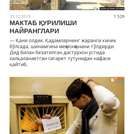
25.12.2019
1 529
МАКТАБ ҚУРИЛИШИ
НАЙРАНГЛАРИ
— Қани олдик. Қадамларнинг жаранги кичик
бўлсада, шинамгина меҳмонҳонани тўлдирди.
Дид билан безатилган дастурхон устида
халқаланаётган сигарет тутунидан нафаси
қайтиб,