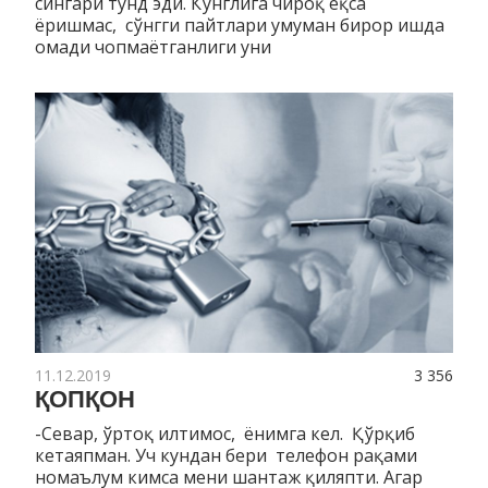
сингари тунд эди. Кўнглига чироқ ёқса
ёришмас, сўнгги пайтлари умуман бирор ишда
омади чопмаётганлиги уни
11.12.2019
3 356
ҚОПҚОН
-Севар, ўртоқ илтимос, ёнимга кел. Қўрқиб
кетаяпман. Уч кундан бери телефон рақами
номаълум кимса мени шантаж қиляпти. Агар