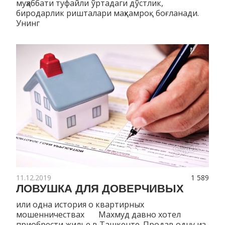
муҳаббати туфайли ўртадаги дўстлик,
биродарлик ришталари маҳкамроқ боғланади.
Унинг
11.12.2019
1 589
ЛОВУШКА ДЛЯ ДОВЕРЧИВЫХ
или одна история о квартирных
мошенничествах Махмуд давно хотел
приобрести жилье в Ташкенте. Продав одну из