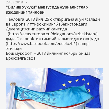
28.09.2018
“Билиш ҳуқуқи” мавзусида журналистлар
ижодининг танлови
Танловга 2018 йил 25 октябригача якун ясалади
ва Европа Иттифоқининг Ўзбекистондаги
Делегациясини расмий сайтида
(https://eeas.europa.eu/delegations/uzbekistan/)
ҳамда Facebook ижтимоий тармоғидаги саҳифада
(https://www.facebook.com/eudeluzb/ ) нашр
этилади.
Бош мукофот – 2018 йилнинг ноябрь ойида
Брюсселга сафа