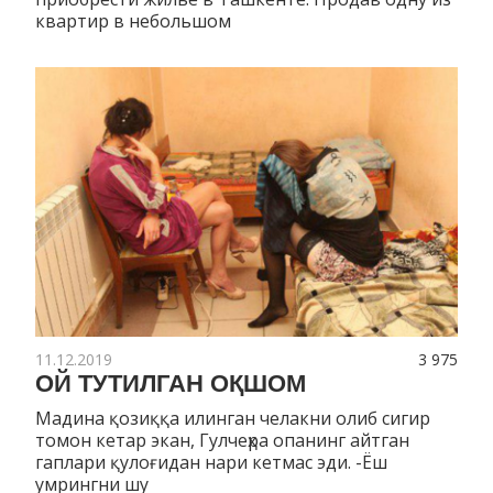
квартир в небольшом
11.12.2019
3 975
ОЙ ТУТИЛГАН ОҚШОМ
Мадина қозиққа илинган челакни олиб сигир
томон кетар экан, Гулчеҳра опанинг айтган
гаплари қулоғидан нари кетмас эди. -Ёш
умрингни шу