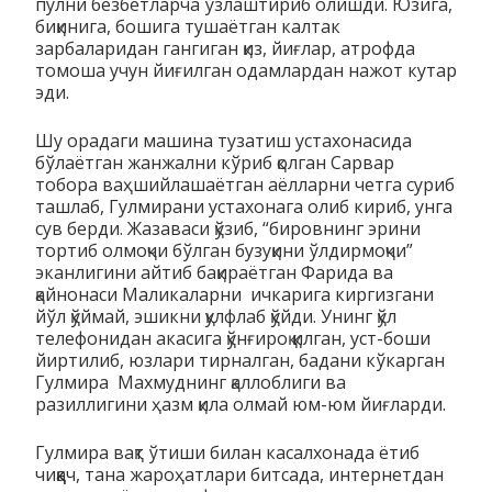
пулни безбетларча ўзлаштириб олишди. Юзига,
биқинига, бошига тушаётган калтак
зарбаларидан гангиган қиз, йиғлар, атрофда
томоша учун йиғилган одамлардан нажот кутар
эди.
Шу орадаги машина тузатиш устахонасида
бўлаётган жанжални кўриб қолган Сарвар
тобора ваҳшийлашаётган аёлларни четга суриб
ташлаб, Гулмирани устахонага олиб кириб, унга
сув берди. Жазаваси қўзиб, “бировнинг эрини
тортиб олмоқчи бўлган бузуқини ўлдирмоқчи”
эканлигини айтиб бақираётган Фарида ва
қайнонаси Маликаларни ичкарига киргизгани
йўл қўймай, эшикни қулфлаб қўйди. Унинг қўл
телефонидан акасига қўнғироқ қилган, уст-боши
йиртилиб, юзлари тирналган, бадани кўкарган
Гулмира Махмуднинг қаллоблиги ва
разиллигини ҳазм қила олмай юм-юм йиғларди.
Гулмира вақт ўтиши билан касалхонада ётиб
чиққач, тана жароҳатлари битсада, интернетдан