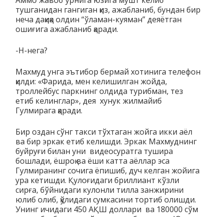
тушганидан гангиган қиз, ажабланиб, бундан бир
неча дақиқа олдин “ўламан-куяман” деяётган
ошиғига ажабланиб қаради.
-Н-нега?
Махмуд унга эътибор бермай хотинига телефон
қилди: «Фарида, мен келишилган жойда,
троллейбус паркнинг олдида турибман, тез
етиб келинглар», дея хунук жилмайиб
Гулмирага қаради.
Бир оздан сўнг такси тўхтаган жойга икки аёл
ва бир эркак етиб келишди. Эркак Махмуднинг
буйруғи билан уни видеосуратга тушира
бошлади, ёшроқ ва ёши катта аёллар эса
Гулмиранинг сочига ёпишиб, дуч келган жойига
ура кетишди. Қулоғидаги бриллиант кўзли
сирға, бўйнидаги кулонли тилла занжирини
юлиб олиб, қўлидаги сумкасини тортиб олишди.
Унинг ичидаги 450 АҚШ доллари ва 180000 сўм