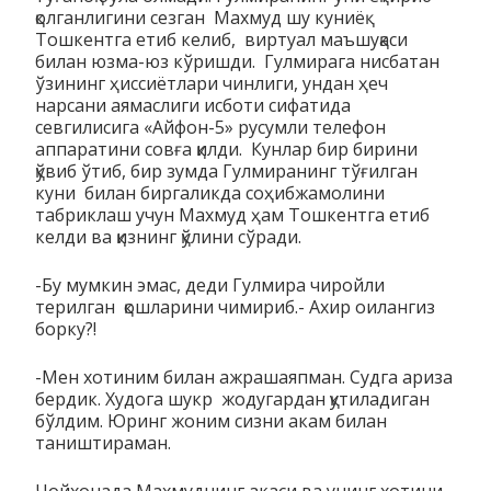
қолганлигини сезган Махмуд шу куниёқ
Тошкентга етиб келиб, виртуал маъшуқаси
билан юзма-юз кўришди. Гулмирага нисбатан
ўзининг ҳиссиётлари чинлиги, ундан ҳеч
нарсани аямаслиги исботи сифатида
севгилисига «Айфон-5» русумли телефон
аппаратини совға қилди. Кунлар бир бирини
қўвиб ўтиб, бир зумда Гулмиранинг тўғилган
куни билан биргаликда соҳибжамолини
табриклаш учун Махмуд ҳам Тошкентга етиб
келди ва қизнинг қўлини сўради.
-Бу мумкин эмас, деди Гулмира чиройли
терилган қошларини чимириб.- Ахир оилангиз
борку?!
-Мен хотиним билан ажрашаяпман. Судга ариза
бердик. Худога шукр жодугардан қутиладиган
бўлдим. Юринг жоним сизни акам билан
таништираман.
Чойхонада Махмуднинг акаси ва унинг хотини