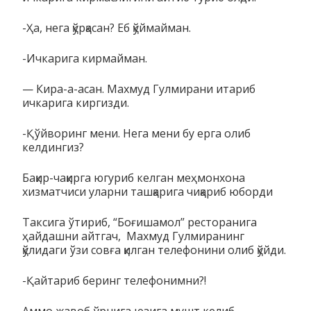
-Ҳа, нега қўрқасан? Еб қўймайман.
-Ичкарига кирмайман.
— Кира-а-асан. Махмуд Гулмирани итариб
ичкарига киргизди.
-Қўйворинг мени. Нега мени бу ерга олиб
келдингиз?
Бақир-чақирга югуриб келган меҳмонхона
хизматчиси уларни ташқарига чиқариб юборди
Таксига ўтириб, “Боғишамол” ресторанига
ҳайдашни айтгач, Махмуд Гулмиранинг
қўлидаги ўзи совға қилган телефонини олиб қўйди.
-Қайтариб беринг телефонимни?!
Аммо жавоб ўрнига юзига мушт келиб