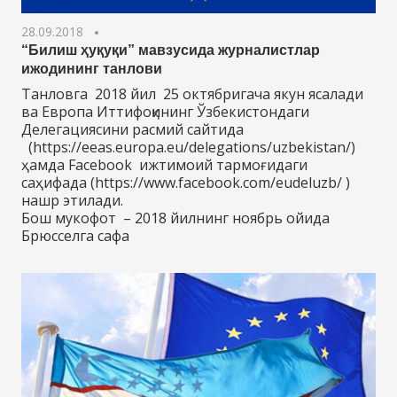
28.09.2018
“Билиш ҳуқуқи” мавзусида журналистлар
ижодининг танлови
Танловга 2018 йил 25 октябригача якун ясалади
ва Европа Иттифоқининг Ўзбекистондаги
Делегациясини расмий сайтида
(https://eeas.europa.eu/delegations/uzbekistan/)
ҳамда Facebook ижтимоий тармоғидаги
саҳифада (https://www.facebook.com/eudeluzb/ )
нашр этилади.
Бош мукофот – 2018 йилнинг ноябрь ойида
Брюсселга сафа