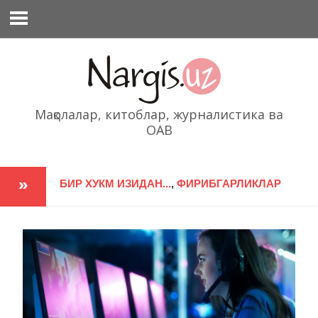
Перейти
к
содержимому
Мақолалар, китоблар, журналистика ва
ОАВ
БИР ХУКМ ИЗИДАН...
,
ФИРИБГАРЛИКЛАР