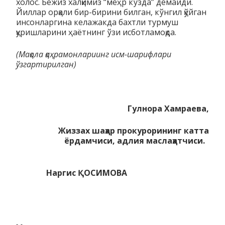
холос. Бежиз халқимиз “меҳр кўзда” демайди.
Йиллар орқали бир-бирини билган, кўнгил қўйган
инсонларгина келажакда бахтли турмуш
қуришларини ҳаётнинг ўзи исботламоқда.
(Мақола қаҳрамонлариинг исм-шарифлари
ўзгартирилган)
Гулнора Хамраева,
Жиззах шаҳар прокурорининг катта
ёрдамчиси, адлия маслаҳатчиси.
Наргис ҚОСИМОВА