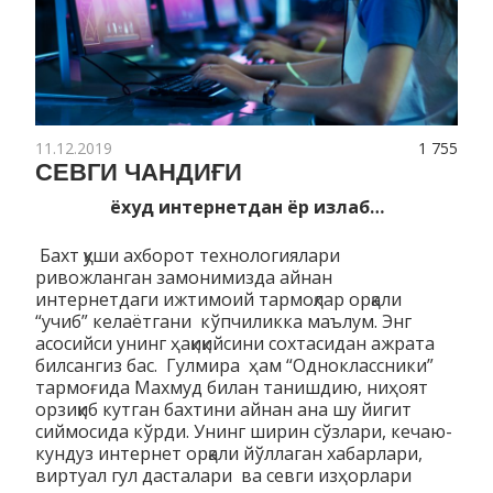
11.12.2019
1 755
СЕВГИ ЧАНДИҒИ
ёхуд интернетдан ёр излаб…
Бахт қуши ахборот технологиялари
ривожланган замонимизда айнан
интернетдаги ижтимоий тармоқлар орқали
“учиб” келаётгани кўпчиликка маълум. Энг
асосийси унинг ҳақиқийсини сохтасидан ажрата
билсангиз бас. Гулмира ҳам “Одноклассники”
тармоғида Махмуд билан танишдию, ниҳоят
орзиқиб кутган бахтини айнан ана шу йигит
сиймосида кўрди. Унинг ширин сўзлари, кечаю-
кундуз интернет орқали йўллаган хабарлари,
виртуал гул дасталари ва севги изҳорлари