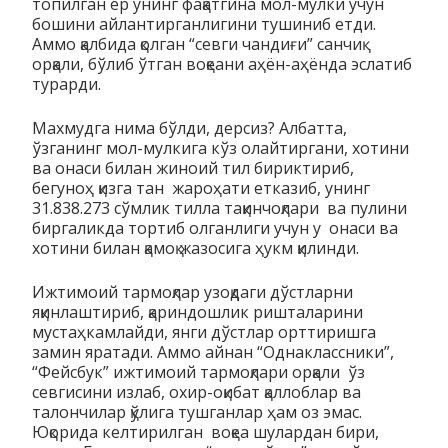
топилган ёр унинг фақатгина мол-мулки учун
бошини айлантирганлигини тушиниб етди.
Аммо қалбида қолган “севги чандиғи” санчиқ
орқали, бўлиб ўтган воқеани аҳён-аҳёнда эслатиб
турарди.
Махмудга нима бўлди, дерсиз? Албатта,
ўзганинг мол-мулкига кўз олайтиргани, хотини
ва онаси билан жиноий тил бириктириб,
бегуноҳ қизга тан жароҳати етказиб, унинг
31.838.273 сўмлик тилла тақинчоқлари ва пулини
биргаликда тортиб олганлиги учун у онаси ва
хотини билан қамоқ жазосига ҳукм қилинди.
Ижтимоий тармоқлар узоқдаги дўстларни
яқинлаштириб, қариндошлик ришталарини
мустаҳкамлайди, янги дўстлар орттиришга
замин яратади. Аммо айнан “Однаклассники”,
“Фейсбук” ижтимоий тармоқлари орқали ўз
севгисини излаб, охир-оқибат қаллоблар ва
талончилар қўлига тушганлар ҳам оз эмас.
Юқорида келтирилган воқеа шулардан бири,