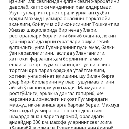
қизнинг илк севгисидан қолган севги жароҳатини
даволаб, хаттоки чандиғини ҳам қолдирмади.
Узун тунлар интернет орқали қурилган суҳбат
орқали Махмуд Гулмира онасининг эркатойи
эканлиги, бойвучча ойижонисининг Тошкент ва
Жиззах шаҳарларида бир неча уйлари,
ресторанлари борлигини билиб олди-ю, лекин
ҳар бир хатида қизни суратлари орқали севиб
қолганлиги, унга Гулмиранинг пули эмас, балки
ўзи кераклилигини, аслида уйланганлиги,
хаттоки фарзанди ҳам борлигини, аммо
ёшлиги захар- зуқум хотини ҳаёт қуёши юзига
тортган қора парда орқасида ўтаётганлиги,
хотини унга хиёнат қилишини, шу билан бирга
улар бир- бирларини мутлақо тушунмаслигини
айтиб ўтишни ҳам унутмади. Махмуднинг
ростгўйлиги, эркакча дангал гапириб, ҳеч
нарсани яширмаслиги ниҳоят Гулмирадаги
мавжуд иккиланишларга барҳам берди. Махмуд
Жиззахда Гулмира эса Тошкентдек азим
шаҳарда яшашларига қарамай, оралиқдаги
қандайдир 300 км. масофа уларнинг севгисига
тўғаноқ бўла олмади. Гулмиранинг уни ёқтириб