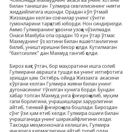
билан танишган Гулмира севгилисининг нияти
жиддийлигига ишонди. Орадан кўп ўтмай
Жиззахдан келган совчилар унинг сўнгги
гумонларини тарқатиб юборди. Нон синдирилди.
Аммо Гулмиранинг қувончи узоққа чўзилмади.
Онаси Махбуба опа орадан 10 кун ўтар ўтмас
Махмуднинг ўз хотини билан яшаётганлигини
билиб, уништиришни бекор қилди. Кутилмаган
“бахтсизлик” дан Махмуд гангиб қолди.
Бироз вақт ўтгач, бор маҳоратини ишга солиб
Гулмирани аврашга тушди ва унинг илтифотига
эришди ҳам. Октябрь ойида Жиззахга акасини
кўргани келган Гулмира жияни билан унинг
дугонасининг тўғилган кунига борди. Бундан
хабар топган Махмуд унга қўнғироқ қилиб, муҳим
гапи борлигини, учрашишлари зарурлигини
айтиб, тинмай қўнғироқ қила бошлади. Бироздан
сўнг ўзи ҳам етиб келди. Гулмира ошиғи билан
учрашганида унинг ширакайфлигини сезди.
Таксида меҳмонхонага келишгач, Гулмира
ичкарига кирмаслигини айтиб туриб олди.