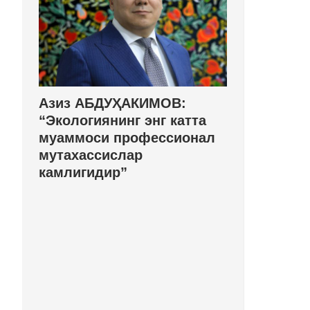
Азиз АБДУҲАКИМОВ:
“Экологиянинг энг катта
муаммоси профессионал
мутахассислар
камлигидир”