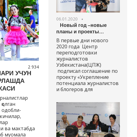
06.01.2020
Новый год –новые
планы и проекты…
В первые дни нового
2020 года Центр
переподготовки
журналистов
Узбекистана(ЦПЖ)
2 934
подписал соглашение по
АРИ УЧУН
проекту «Укрепление
РЛАШДА
потенциала журналистов
КАСИ
и блогеров для
урналистлар
қолган
 одобли-
кичилар,
лар
и ва мактабда
раб муомала