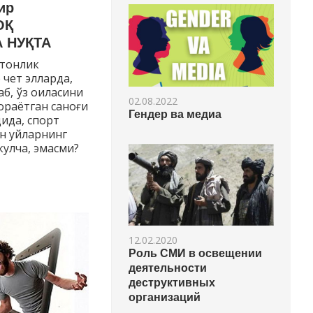
ир
ОҚ
 НУҚТА
стонлик
 чет элларда,
аб, ўз оиласини
02.08.2022
ораётган саноғи
Гендер ва медиа
дида, спорт
н уйларнинг
кулча, эмасми?
12.02.2020
Роль СМИ в освещении
деятельности
деструктивных
организаций