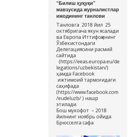
“Билиш ҳуқуқи”
мавзусида журналистлар
ижодининг танлови
Танловга 2018 йил 25
октябригача якун ясалади
ва Европа Иттифоқининг
Ўзбекистондаги
Делегациясини расмий
сайтида
(https://eeas.europa.eu/de
legations/uzbekistan/)
ҳамда Facebook
ижтимоий тармоғидаги
саҳифада
(https://www.facebook.com
/eudeluzb/ ) нашр
этилади.
Бош мукофот – 2018
йилнинг ноябрь ойида
Брюсселга сафа