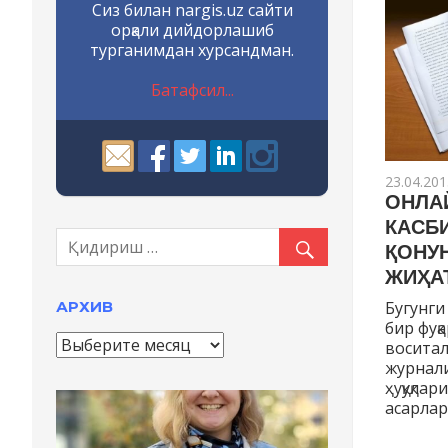
Сиз билан nargis.uz сайти
орқали дийдорлашиб
турганимдан хурсандман.
Батафсил...
23.04.201
ОНЛА
КАСБ
ҚОНУ
ЖИҲА
АРХИВ
Бугунги
бир фуқ
А
восита
р
журнал
х
ҳуқуқла
и
асарлар
в