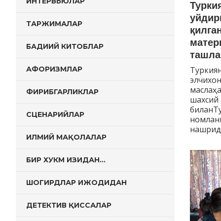
ИНТЕРВЬЮЛАР
Турки
уйдир
ТАРЖИМАЛАР
қилга
матер
БАДИИЙ КИТОБЛАР
ташла
АФОРИЗМЛАР
Туркиян
элчихон
маслаҳа
ФИРИБГАРЛИКЛАР
шахсий
биланТу
СЦЕНАРИЙЛАР
номлан
нашрида
ИЛМИЙ МАҚОЛАЛАР
БИР ХУКМ ИЗИДАН…
ШОГИРДЛАР ИЖОДИДАН
ДЕТЕКТИВ ҚИССАЛАР