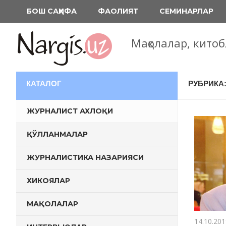
Перейти
БОШ САҲИФА
ФАОЛИЯТ
СЕМИНАРЛАР
к
содержимому
Мақолалар, кито
КАТАЛОГ
РУБРИКА
ЖУРНАЛИСТ АХЛОҚИ
ҚЎЛЛАНМАЛАР
ЖУРНАЛИСТИКА НАЗАРИЯСИ
ХИКОЯЛАР
МАҚОЛАЛАР
14.10.201