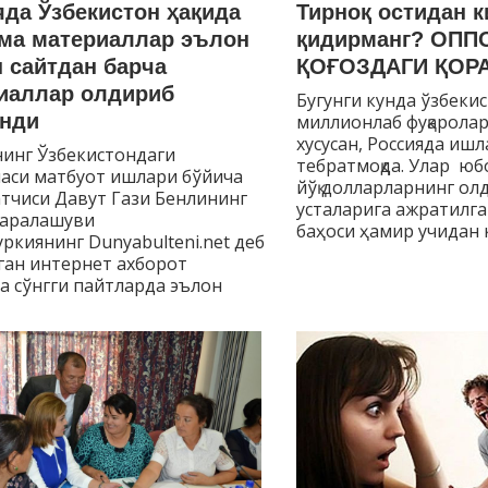
яда Ўзбекистон ҳақида
Тирноқ остидан к
ма материаллар эълон
қидирманг? ОПП
н сайтдан барча
ҚОҒОЗДАГИ ҚОРА
иаллар олдириб
Бугунги кунда ўзбеки
нди
миллионлаб фуқаролар
хусусан, Россияда ишл
инг Ўзбекистондаги
тебратмоқда. Улар юб
аси матбуот ишлари бўйича
йўқ долларларнинг ол
тчиси Давут Гази Бенлининг
усталарига ажратилга
 аралашуви
баҳоси ҳамир учидан 
ркиянинг Dunyabulteni.net деб
ган интернет ахборот
 сўнгги пайтларда эълон