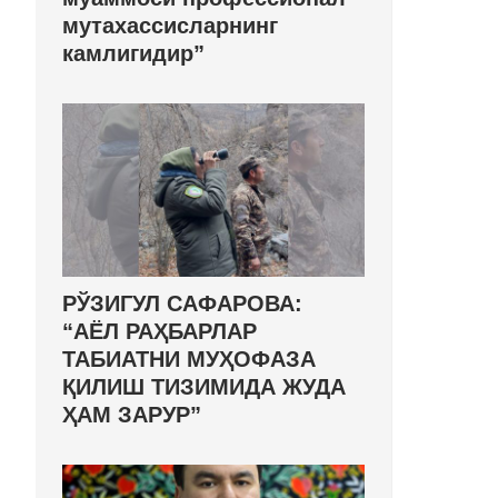
мутахассисларнинг
камлигидир”
РЎЗИГУЛ САФАРОВА:
“АЁЛ РАҲБАРЛАР
ТАБИАТНИ МУҲОФАЗА
ҚИЛИШ ТИЗИМИДА ЖУДА
ҲАМ ЗАРУР”