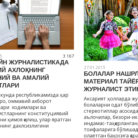
5
3 167
ЙН ЖУРНАЛИСТИКАДА
27.01.2015
ИЙ АХЛОҚНИНГ
БОЛАЛАР НАШРЛ
НИЙ ВА АМАЛИЙ
МАТЕРИАЛ ТАЙЁ
ТЛАРИ
ЖУРНАЛИСТ ЭТИ
 кунда республикамизда ҳар
Аксарият ҳолларда ж
аро, оммавий ахборот
болаларни одат бўлиб 
лари ходимлари ва
стереотиплар асосида
истларнинг конституциявий
аълочилар, безори-ик
рини ҳимоя қилиш, улар яратган
индамас-таҳқирланган
нинг дахлсизлигини
тоифаларига бўлишад
олаётган баҳосига қа