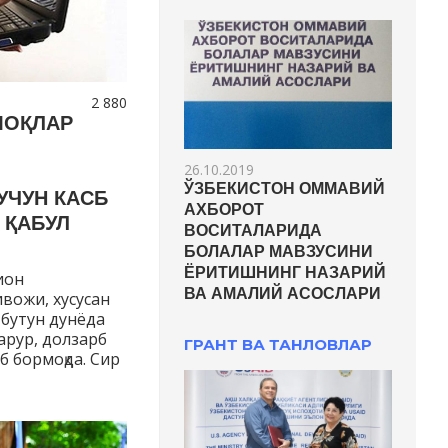
2 880
МОҚЛАР
26.10.2019
ЎЗБЕКИСТОН ОММАВИЙ
УЧУН КАСБ
АХБОРОТ
 ҚАБУЛ
ВОСИТАЛАРИДА
БОЛАЛАР МАВЗУСИНИ
ЁРИТИШНИНГ НАЗАРИЙ
ион
ВА АМАЛИЙ АСОСЛАРИ
вожи, хусусан
бутун дунёда
арур, долзарб
ГРАНТ ВА ТАНЛОВЛАР
б бормоқда. Сир