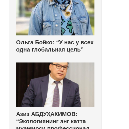
Ольга Бойко: “У нас у всех
одна глобальная цель”
Азиз АБДУҲАКИМОВ:
“Экологиянинг энг катта
муаммоси профессионал