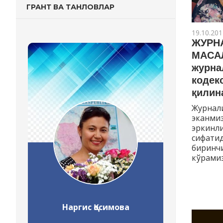
ГРАНТ ВА ТАНЛОВЛАР
19.10.201
ЖУРН
МАСАЛ
журна
кодек
қилин
Журнали
эканмиз
эркинли
сифатид
биринчи
кўрамиз
Наргис Қосимова