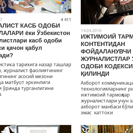
7
4 411
АЛИСТ КАСБ ОДОБИ
14.04.2016
АЛАРИ ёки Ўзбекистон
ИЖТИМОИЙ ТАР
листлари касб одоби
КОНТЕНТИДАН
си қачон қабул
ФОЙДАЛАНУВЧИ
ади?
ЖУРНАЛИСТЛАР 
стика тарихига назар ташлар
ОДОБИ КОДЕКСИ
, журналист фаолиятининг
ҚИЛИНДИ
гининг асосий мезони
а матбуот эркинлиги
Ахборот коммуникац
 ўринда турганлигини
технологияларнинг ри
.
ижтимоий тармоқлар 
журналистлари учун з
ахборот манбаси бўли
эмас хаттоки