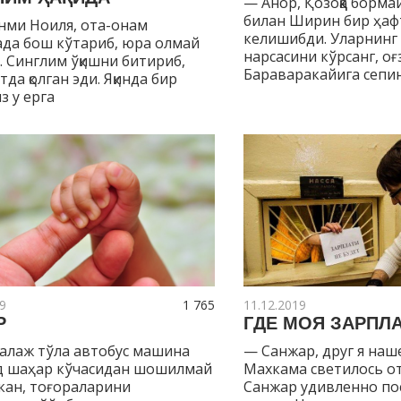
— Анор, Қозоққа борм
билан Ширин бир ҳаф
нми Ноиля, ота-онам
келишибди. Уларнинг
да бош кўтариб, юра олмай
нарсасини кўрсанг, оғ
. Синглим ўқишни битириб,
Бараваракайига сепи
да қолган эди. Яқинда бир
з у ерга
9
1 765
11.12.2019
Р
ГДЕ МОЯ ЗАРПЛ
алаж тўла автобус машина
— Санжар, друг я наш
д шаҳар кўчасидан шошилмай
Махкама светилось от
кан, тоғораларини
Санжар удивленно по