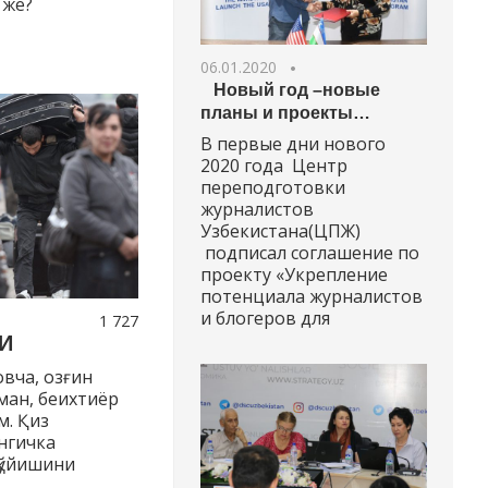
 же?
06.01.2020
Новый год –новые
планы и проекты…
В первые дни нового
2020 года Центр
переподготовки
журналистов
Узбекистана(ЦПЖ)
подписал соглашение по
проекту «Укрепление
потенциала журналистов
и блогеров для
1 727
И
вча, озғин
ман, беихтиёр
м. Қиз
нгичка
 қўйишини