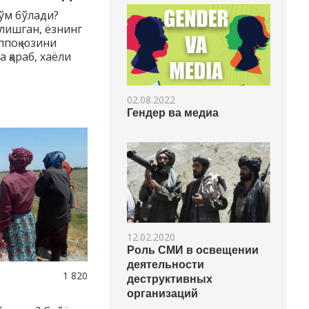
ўм бўлади?
елишган, ёзнинг
ппоқ юзини
а қараб, хаёли
02.08.2022
Гендер ва медиа
12.02.2020
Роль СМИ в освещении
деятельности
1 820
деструктивных
организаций