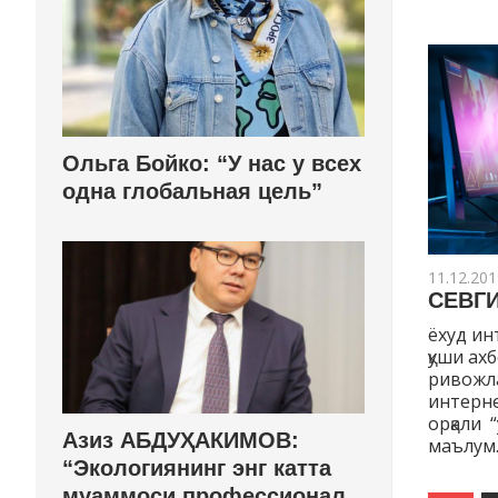
Ольга Бойко: “У нас у всех
одна глобальная цель”
11.12.201
СЕВГ
ёхуд ин
қуши ах
ривожл
интерн
орқали 
Азиз АБДУҲАКИМОВ:
маълум.
“Экологиянинг энг катта
муаммоси профессионал