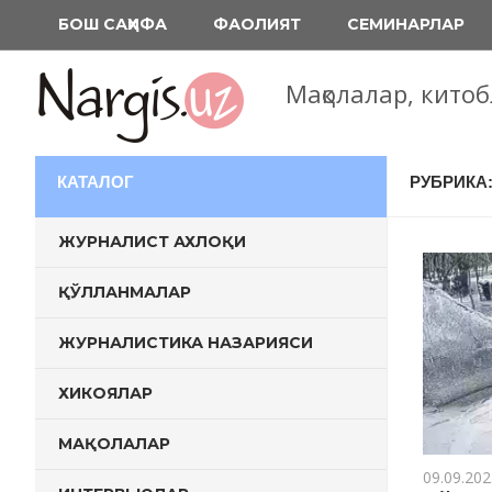
Перейти
БОШ САҲИФА
ФАОЛИЯТ
СЕМИНАРЛАР
к
содержимому
Мақолалар, кито
КАТАЛОГ
РУБРИКА
ЖУРНАЛИСТ АХЛОҚИ
ҚЎЛЛАНМАЛАР
ЖУРНАЛИСТИКА НАЗАРИЯСИ
ХИКОЯЛАР
МАҚОЛАЛАР
09.09.202