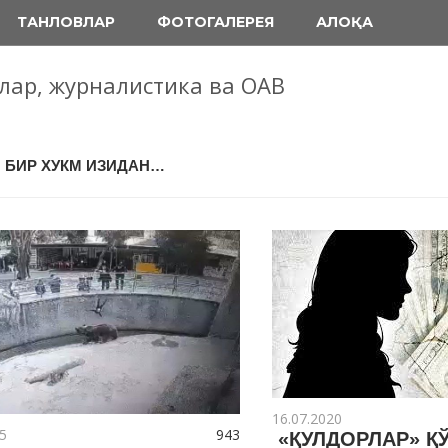
ТАНЛОВЛАР
ФОТОГАЛЕРЕЯ
АЛОҚА
блар, журналистика ва ОАВ
: БИР ХУКМ ИЗИДАН…
16.07.2020
5
943
«ҚУЛДОРЛАР» Қ