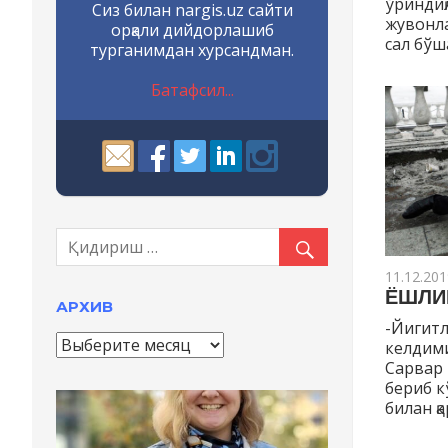
ўриндиқ
Сиз билан nargis.uz сайти
жувонла
орқали дийдорлашиб
сал бўш
турганимдан хурсандман.
Батафсил...
11.12.201
ЁШЛИ
АРХИВ
-Йигитл
А
келдими
р
Сарвар 
х
бериб к
и
билан қ
в