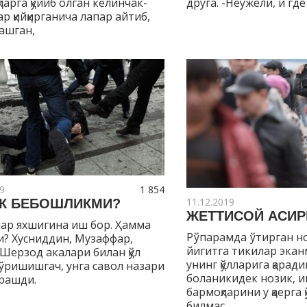
ларга қўйиб олган келинчак-
друга. -Неужели, и где
р қийқирганича лапар айтиб,
ашган,
9
1 854
11.12.2019
К БЕБОШЛИКМИ?
ЖЕТТИСОЙ АСИР
ар яхшигина иш бор. Ҳамма
Рўпарамда ўтирган но
? Хусниддин, Музаффар,
йигитга тикилар экан
Шерзод акалари билан қўл
унинг қўлларига қаради
ўришишгач, унга савол назари
боланикидек нозик, и
арашди.
бармоқларини у қаерга
билмас,