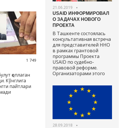
21.06.2019
USAID ИНФОРМИРОВАЛ
О ЗАДАЧАХ НОВОГО
ПРОЕКТА
В Ташкенте состоялась
консультативная встреча
для представителей ННО
в рамках грантовой
программы Проекта
1 749
USAID по судебно-
правовой реформе.
Организаторами этого
улут қоплаган
и. Кўнглига
ўнгги пайтлари
омади
28.09.2018