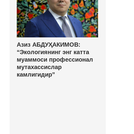
Азиз АБДУҲАКИМОВ:
“Экологиянинг энг катта
муаммоси профессионал
мутахассислар
камлигидир”