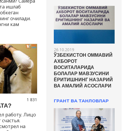
айсанми? Сайёра
та ишлаб
 обкеган
зинг очилади.
нгни кам
26.10.2019
ЎЗБЕКИСТОН ОММАВИЙ
АХБОРОТ
ВОСИТАЛАРИДА
БОЛАЛАР МАВЗУСИНИ
ЁРИТИШНИНГ НАЗАРИЙ
ВА АМАЛИЙ АСОСЛАРИ
1 831
ГРАНТ ВА ТАНЛОВЛАР
АТА?
ел работу. Лицо
 счастья.
смотрел на