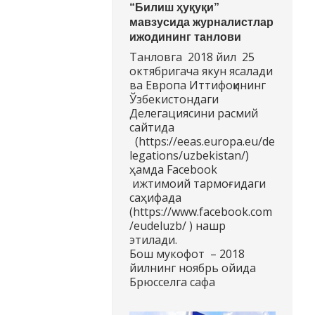
“Билиш ҳуқуқи”
мавзусида журналистлар
ижодининг танлови
Танловга 2018 йил 25
октябригача якун ясалади
ва Европа Иттифоқининг
Ўзбекистондаги
Делегациясини расмий
сайтида
(https://eeas.europa.eu/de
legations/uzbekistan/)
ҳамда Facebook
ижтимоий тармоғидаги
саҳифада
(https://www.facebook.com
/eudeluzb/ ) нашр
этилади.
Бош мукофот – 2018
йилнинг ноябрь ойида
Брюсселга сафа