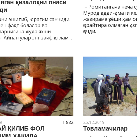
аяган қизалоқни онаси
– Ромитангача неча с
ди
Мурод қадди-қомати к
жазирама қуёши ҳам о
рни эшитиб, юрагим санчиди.
қорайтира олмаган қизг
ен фақат болалар ва
қочди.
ларнигина жуда яхши
. Айнан улар энг заиф қатлам…
9
1 882
25.12.2019
АЙ ҚИЛИБ ФОЛ
Товламачилар
НИМ ҲАҚИДА