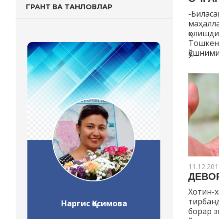
ГРАНТ ВА ТАНЛОВЛАР
-Биласа
маҳалла
қолишди
Тошкент
қўшними
11.12.201
ДЕВО
Хотин-х
тирбан
Наргис Қосимова
борар э