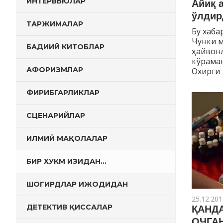
ИНТЕРВЬЮЛАР
Айиқ 
ўлдир
ТАРЖИМАЛАР
Бу хаба
Чунки м
БАДИИЙ КИТОБЛАР
ҳайвон
кўраман
АФОРИЗМЛАР
Охирги
ФИРИБГАРЛИКЛАР
СЦЕНАРИЙЛАР
ИЛМИЙ МАҚОЛАЛАР
БИР ХУКМ ИЗИДАН…
ШОГИРДЛАР ИЖОДИДАН
25.12.201
ДЕТЕКТИВ ҚИССАЛАР
ҚАНД
ОЧГА