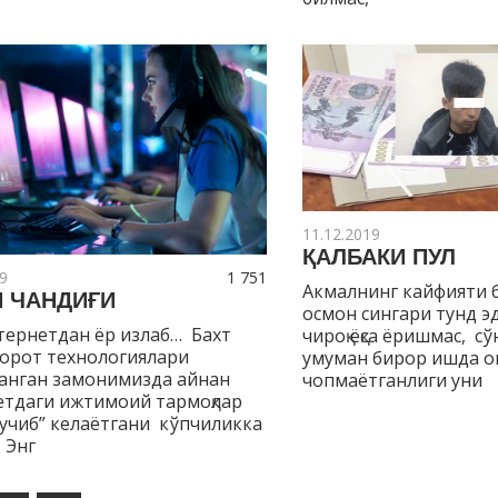
11.12.2019
ҚАЛБАКИ ПУЛ
9
1 751
Акмалнинг кайфияти б
И ЧАНДИҒИ
осмон сингари тунд эд
тернетдан ёр излаб… Бахт
чироқ ёқса ёришмас, с
борот технологиялари
умуман бирор ишда 
анган замонимизда айнан
чопмаётганлиги уни
етдаги ижтимоий тармоқлар
“учиб” келаётгани кўпчиликка
 Энг