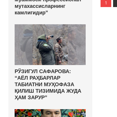
1
мутахассисларнинг
камлигидир”
РЎЗИГУЛ САФАРОВА:
“АЁЛ РАҲБАРЛАР
ТАБИАТНИ МУҲОФАЗА
ҚИЛИШ ТИЗИМИДА ЖУДА
ҲАМ ЗАРУР”