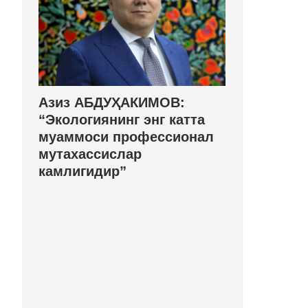
Азиз АБДУҲАКИМОВ:
“Экологиянинг энг катта
муаммоси профессионал
мутахассислар
камлигидир”