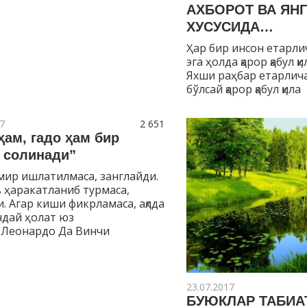
АХБОРОТ ВА ЯН
ХУСУСИДА…
Ҳар бир инсон етарли
эга ҳолда қарор қабул 
Яхши раҳбар етарлича
бўлсай қарор қабул қила
7
2 651
ҳам, гадо ҳам бир
а солинади”
мир ишлатилмаса, занглайди.
в ҳаракатланиб турмаса,
. Агар киши фикрламаса, ақлда
дай ҳолат юз
 Леонардо Да Винчи
23.07.2017
БУЮКЛАР ТАБИА