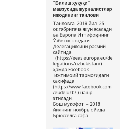
“Билиш ҳуқуқи”
мавзусида журналистлар
ижодининг танлови
Танловга 2018 йил 25
октябригача якун ясалади
ва Европа Иттифоқининг
Ўзбекистондаги
Делегациясини расмий
сайтида
(https://eeas.europa.eu/de
legations/uzbekistan/)
ҳамда Facebook
ижтимоий тармоғидаги
саҳифада
(https://www.facebook.com
/eudeluzb/ ) нашр
этилади.
Бош мукофот – 2018
йилнинг ноябрь ойида
Брюсселга сафа