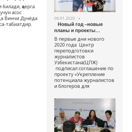
 билади, қаерга
учун асос
да Винчи Дунёда
06.01.2020
рса-табиатдир.
Новый год –новые
планы и проекты…
В первые дни нового
2020 года Центр
переподготовки
журналистов
Узбекистана(ЦПЖ)
подписал соглашение по
проекту «Укрепление
потенциала журналистов
и блогеров для