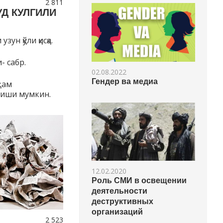
2 811
УД КУЛГИЛИ
ун қўли қисқа.
- сабр.
02.08.2022
Гендер ва медиа
ҳам
лиши мумкин.
12.02.2020
Роль СМИ в освещении
деятельности
деструктивных
организаций
2 523