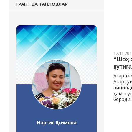
ГРАНТ ВА ТАНЛОВЛАР
12.11.201
“Шоҳ 
қутиг
Агар те
Агар су
айнийди
ҳам шун
беради.
Наргис Қосимова