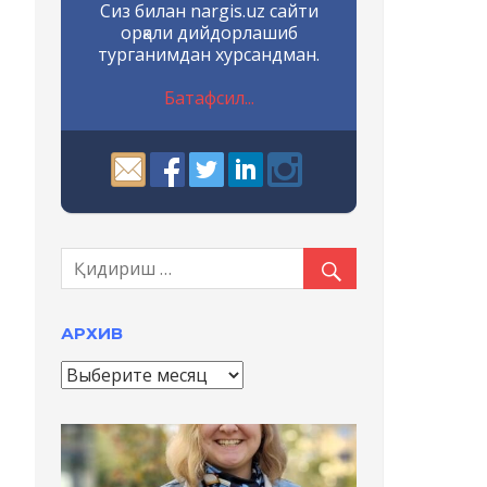
Сиз билан nargis.uz сайти
орқали дийдорлашиб
турганимдан хурсандман.
Батафсил...
АРХИВ
А
р
х
и
в