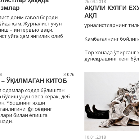
листлар ҳақида
26.03.2018
АҚЛЛИ КУЛГИ ЁХ
змлар
АҚЛ
ист доим савол беради –
ўйда ҳам. Журналист учун
урналистларнинг тили уз
ниш – интервью вақти.
ст уйга ҳам янгилик олиб
Камбағалнинг бойлиги
Тор хонада ўтирсанг 
дунёқарашинг кенг бў
8
3 026
 – ЎҚИЛМАГАН КИТОБ
 одамлар содда бўлишган:
 бўлиш учун овоз керак, деб
ан. *Бошнинг яхши
анлигини қўл оёқнинг
лари билан ёпишга
шади.
10.01.2018