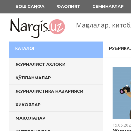
Перейти
БОШ САҲИФА
ФАОЛИЯТ
СЕМИНАРЛАР
к
содержимому
Мақолалар, кито
КАТАЛОГ
РУБРИКА
ЖУРНАЛИСТ АХЛОҚИ
ҚЎЛЛАНМАЛАР
ЖУРНАЛИСТИКА НАЗАРИЯСИ
ХИКОЯЛАР
МАҚОЛАЛАР
15.05.202