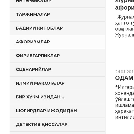
Журна
ИНТЕРВЬЮЛАР
афори
ТАРЖИМАЛАР
Журнал
ҳатто т
БАДИИЙ КИТОБЛАР
овқатла
Журнали
АФОРИЗМЛАР
ФИРИБГАРЛИКЛАР
СЦЕНАРИЙЛАР
24.01.201
ОДАМ
ИЛМИЙ МАҚОЛАЛАР
*Илгари
хонанда
БИР ХУКМ ИЗИДАН…
ўйлашг
ишламаг
ҳаракат
ШОГИРДЛАР ИЖОДИДАН
интили
ДЕТЕКТИВ ҚИССАЛАР