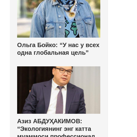
Ольга Бойко: “У нас у всех
одна глобальная цель”
Азиз АБДУҲАКИМОВ:
“Экологиянинг энг катта
муаммоси профессионал