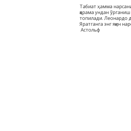
Табиат ҳамма нарсани
қарама ундан ўрганиш 
топилади. Леонардо 
Яратганга энг яқин на
Астольф