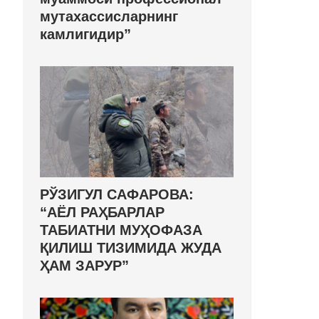
мутахассисларнинг
камлигидир”
РЎЗИГУЛ САФАРОВА:
“АЁЛ РАҲБАРЛАР
ТАБИАТНИ МУҲОФАЗА
ҚИЛИШ ТИЗИМИДА ЖУДА
ҲАМ ЗАРУР”