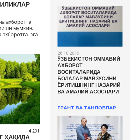
ГИЛИКЛАР
ча ахборотга
қилиши мумкин.
 ахборотга эга
26.10.2019
ЎЗБЕКИСТОН ОММАВИЙ
АХБОРОТ
ВОСИТАЛАРИДА
БОЛАЛАР МАВЗУСИНИ
ЁРИТИШНИНГ НАЗАРИЙ
ВА АМАЛИЙ АСОСЛАРИ
ГРАНТ ВА ТАНЛОВЛАР
4 291
Т ҲАҚИДА