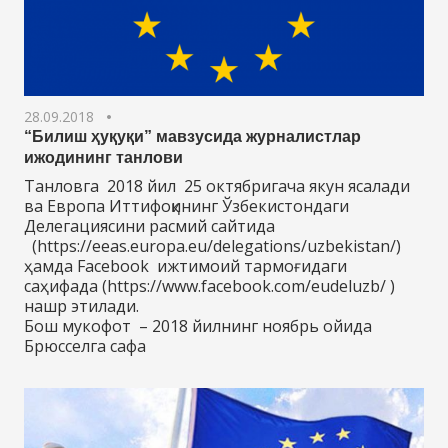
28.09.2018
“Билиш ҳуқуқи” мавзусида журналистлар
ижодининг танлови
Танловга 2018 йил 25 октябригача якун ясалади
ва Европа Иттифоқининг Ўзбекистондаги
Делегациясини расмий сайтида
(https://eeas.europa.eu/delegations/uzbekistan/)
ҳамда Facebook ижтимоий тармоғидаги
саҳифада (https://www.facebook.com/eudeluzb/ )
нашр этилади.
Бош мукофот – 2018 йилнинг ноябрь ойида
Брюсселга сафа