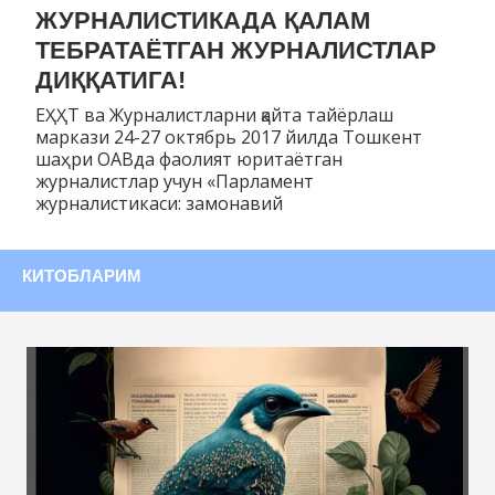
ЖУРНАЛИСТИКАДА ҚАЛАМ
ТЕБРАТАЁТГАН ЖУРНАЛИСТЛАР
ДИҚҚАТИГА!
ЕҲҲТ ва Журналистларни қайта тайёрлаш
маркази 24-27 октябрь 2017 йилда Тошкент
шаҳри ОАВда фаолият юритаётган
журналистлар учун «Парламент
журналистикаси: замонавий
КИТОБЛАРИМ