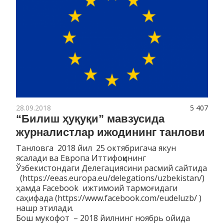
28.09.2018
5 407
“Билиш ҳуқуқи” мавзусида
журналистлар ижодининг танлови
Танловга 2018 йил 25 октябригача якун
ясалади ва Европа Иттифоқининг
Ўзбекистондаги Делегациясини расмий сайтида
(https://eeas.europa.eu/delegations/uzbekistan/)
ҳамда Facebook ижтимоий тармоғидаги
саҳифада (https://www.facebook.com/eudeluzb/ )
нашр этилади.
Бош мукофот – 2018 йилнинг ноябрь ойида