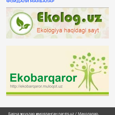
ФОЙДАЛИ МАНБАЛАР
Барча ҳуқуқлар ҳимояланган
nargis.uz
/
Мақолалар,