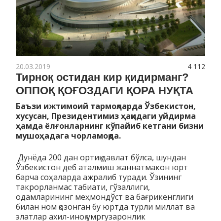
20.03.2019
4 112
Тирноқ остидан кир қидирманг?
ОППОҚ ҚОҒОЗДАГИ ҚОРА НУҚТА
Баъзи ижтимоий тармоқларда Ўзбекистон,
хусусан, Президентимиз ҳақидаги уйдирма
ҳамда
ёлғонларнинг кўпайиб кетгани бизни
мушоҳадага чорламоқда.
Дунёда 200 дан ортиқ давлат бўлса, шундан
Ўзбекистон деб аталмиш жаннатмакон юрт
барча соҳаларда ажралиб туради. Ўзининг
такрорланмас табиати, гўзаллиги,
одамларининг меҳмондўст ва бағрикенглиги
билан ном қозонган бу юртда турли миллат ва
элатлар ахил-иноқ умргузаронлик