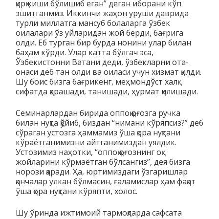
қирқ киши бўлишиб еган” деган иборани кўп
эшитганмиз. Иккинчи жаҳон уруши даврида
турли миллатга мансуб болаларга ўзбек
оилалари ўз уйларидан жой берди, бағрига
олди. Еб турган бир бурда нонини улар билан
баҳам кўрди. Улар катта бўлгач эса,
Ўзбекистонни Ватани деди, ўзбекларни ота-
онаси деб тан олди ва оиласи учун хизмат қилди.
Шу боис бизга бағрикенг, меҳмондўст халқ
сифатда қарашади, танишади, ҳурмат қилишади.
Семинарлардан бирида оппоқ қоғозга ручка
билан нуқта қўйиб, биздан “нимани кўряпсиз?” деб
сўраган устозга ҳаммамиз ўша қора нуқтани
кўраётганимизни айтганимиздан уялдик.
Устозимиз наҳотки, “оппоқ қоғознинг оқ
жойларини кўрмаётган бўлсангиз”, дея бизга
норози қаради. Ҳа, юртимиздаги ўзгаришлар
қанчалар улкан бўлмасин, ғаламислар ҳам фақат
ўша қора нуқтани кўряпти, холос.
Шу ўринда ижтимоий тармоқларда сафсата