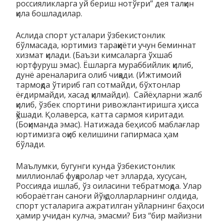
россияликларга уй бериш нотўғри” дея талқин
қила бошладилар.
Аслида спорт усталари ўзбекистонлик
бўлмасада, юртимиз тараққиёти учун беминнат
хизмат қилади. (Баъзи кимсаларга ўхшаб
юртфуруш эмас). Ёшларга мураббийлик қилиб,
дунё ареналарига олиб чиқади. (Ижтимоий
тармоқда ўтириб гап сотмайди, бўхтонлар
ёғдирмайди, хасад қилмайди). Сайёҳларни жалб
қилиб, ўзбек спортини ривожлантиришга ҳисса
қўшади. Қолаверса, катта сармоя киритади.
(Боқиманда эмас). Натижада беҳисоб маблағлар
юртимизга оқиб келишини гапирмаса ҳам
бўлади.
Маълумки, бугунги кунда ўзбекистонлик
миллионлаб фуқаролар чет элларда, хусусан,
Россияда ишлаб, ўз оиласини тебратмоқда. Улар
юбораётган саноғи йўқ долларларнинг олдида,
спорт усталарига ажратилган уйларнинг баҳоси
ҳамир учидан кулча, эмасми? Биз “бир майизни