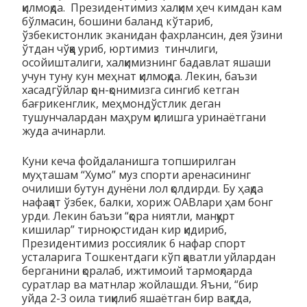
қилмоқда. Президентимиз халқим ҳеч кимдан кам
бўлмасин, бошини баланд кўтариб,
ўзбекистонлик эканидан фахрлансин, дея ўзини
ўтдан чўққа уриб, юртимиз тинчлиги,
осойишталиги, халқимизнинг бадавлат яшаши
учун туну кун меҳнат қилмоқда. Лекин, баъзи
хасадгўйлар қон-қонимизга сингиб кетган
бағрикенглик, меҳмондўстлик деган
тушунчалардан маҳрум қилишга уринаётгани
жуда ачинарли.
Куни кеча фойдаланишга топширилган
муҳташам “Хумо” муз спорти аренасининг
очилиши бутун дунёни лол қолдирди. Бу ҳақда
нафақат ўзбек, балки, хориж ОАВлари ҳам бонг
урди. Лекин баъзи “қора ниятли, манқурт
кишилар” тирноқ остидан кир қидириб,
Президентимиз россиялик 6 нафар спорт
усталарига Тошкентдаги кўп қаватли уйлардан
берганини қоралаб, ижтимоий тармоқларда
суратлар ва матнлар жойлашди. Яъни, “бир
уйда 2-3 оила тиқилиб яшаётган бир вақтда,