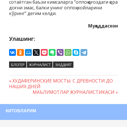
сотаётган баъзи кимсаларга “оппоқ қоғоздаги қора
доғни эмас, балки унинг оппоқ жойларини
кўринг” дегим келди.
Муқаддасхон
Улашинг:
БЛОГЕР
ЖУРНАЛИСТ
ЗИДДИЯТ
Предыдущая
ХУДАФЕРИНСКИЕ МОСТЫ: С ДРЕВНОСТИ ДО
Навигация
НАШИХ ДНЕЙ
запись:
Следующая
МАЪЛУМОТЛАР ЖУРНАЛИСТИКАСИ
по
запись:
записям
КИТОБЛАРИМ