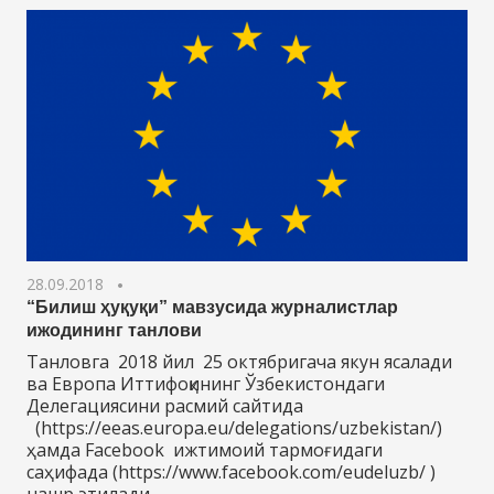
28.09.2018
“Билиш ҳуқуқи” мавзусида журналистлар
ижодининг танлови
Танловга 2018 йил 25 октябригача якун ясалади
ва Европа Иттифоқининг Ўзбекистондаги
Делегациясини расмий сайтида
(https://eeas.europa.eu/delegations/uzbekistan/)
ҳамда Facebook ижтимоий тармоғидаги
саҳифада (https://www.facebook.com/eudeluzb/ )
нашр этилади.