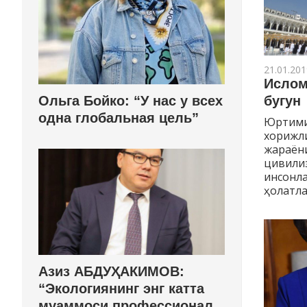
21.01.201
Ислом
Ольга Бойко: “У нас у всех
бугун
одна глобальная цель”
Юртими
хорижли
жараён
цивилиз
инсонла
ҳолатла
Азиз АБДУҲАКИМОВ:
“Экологиянинг энг катта
муаммоси профессионал