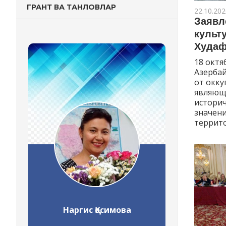
ГРАНТ ВА ТАНЛОВЛАР
22.10.202
Заявл
культ
Худаф
18 октя
Азерба
от окку
являющ
истори
значени
террит
Наргис Қосимова