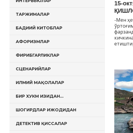
ИНТЕРВЬЮЛАР
15-ок
ҚИШЛ
ТАРЖИМАЛАР
-Мен ҳе
ўртоғим
БАДИИЙ КИТОБЛАР
фарзан
кичкина
АФОРИЗМЛАР
етиштир
ФИРИБГАРЛИКЛАР
СЦЕНАРИЙЛАР
ИЛМИЙ МАҚОЛАЛАР
БИР ХУКМ ИЗИДАН…
ШОГИРДЛАР ИЖОДИДАН
ДЕТЕКТИВ ҚИССАЛАР