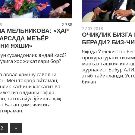
8
2 388
27.03.2018
НА МЕЛЬНИКОВА: «ҲАР
ОЧИҚЛИК БИЗГА
НАРСАДА МЕЪЁР
БЕРАДИ? БИЗ-ЧИ
АНИ ЯХШИ»
Яқинда Ўзбекистон Ре
н сухандонлик қандай касб?
прокуратураси тизим
ўзига хос жиҳатлари бор?
марказ ташкил қилинди
журналист Бобур АЛ
 аввал ҳам шу саволни
этиб тайинланди. Уст
н. Мен такрор айтаман,
билан
нлик касбини каскасиз ва
летсиз олдинги сафда
, хатога йўл қўйишга ҳаққи
н Ватан ҳимоячисига
штираман.
2
Следующие
»
записи