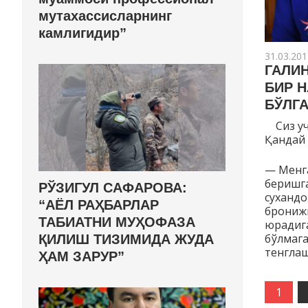
мутахассисларнинг
камлигидир”
31.03.201
ГАЛИ
БИР 
БЎЛГ
Сиз учу
Қандай 
— Менга
беришга
РЎЗИГУЛ САФАРОВА:
сухандо
“АЁЛ РАҲБАРЛАР
бронижи
ТАБИАТНИ МУҲОФАЗА
юрадиган
бўлмага
ҚИЛИШ ТИЗИМИДА ЖУДА
тенгла
ҲАМ ЗАРУР”
1