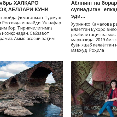
тябрь ХАЛҚАРО
Аёлнинг на борар
ОҚ АЁЛЛАРИ КУНИ
суянадиган елка
эди…
ч жойда ўқимаганман. Турмуш
 Россияда ишлайди. Уч нафар
Хуринисо Камалова р
дим бор. Тирикчилигимиз
қилаётган Бухоро вил
 иссиқхонадан. Сабзавот
реабилитация ва мо
амиз. Аммо асосий вақтим
марказида 2019 йил 
буён яшаб келаётган 
мавжуд Роҳила