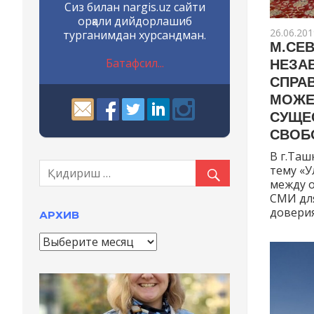
Сиз билан nargis.uz сайти
орқали дийдорлашиб
26.06.201
турганимдан хурсандман.
М.СЕВ
Батафсил...
НЕЗА
СПРА
МОЖЕ
СУЩЕ
СВОБ
В г.Таш
тему «
между о
СМИ дл
доверия
АРХИВ
А
р
х
и
в