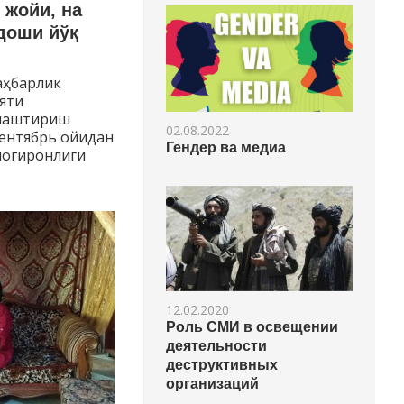
 жойи, на
доши йўқ
аҳбарлик
ояти
слаштириш
02.08.2022
сентябрь ойидан
Гендер ва медиа
ногиронлиги
12.02.2020
Роль СМИ в освещении
деятельности
деструктивных
организаций