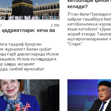
китоблари қачон 
келади?
Ўтган йили Президен
хайрли ташаббуси би
китобхонликка чорлаш
9
2 306
яхши китобхон” кўри
 қадриятлари: кеча ва
жорий этилди. Танло
иштирокчиларининг 
“Спарк”
зга ташриф буюрган
к журналист билан суҳбат
ида Ғарб давлатларида Ислом
ацияси, Ислом эътиқодидаги
р ҳақида, аксарият
рда, салбий муносабат