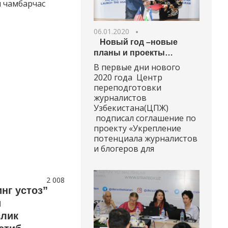
н чамбарчас
06.01.2020
Новый год –новые
планы и проекты…
В первые дни нового
2020 года Центр
переподготовки
журналистов
Узбекистана(ЦПЖ)
подписал соглашение по
проекту «Укрепление
потенциала журналистов
и блогеров для
2 008
инг устоз”
и
слик