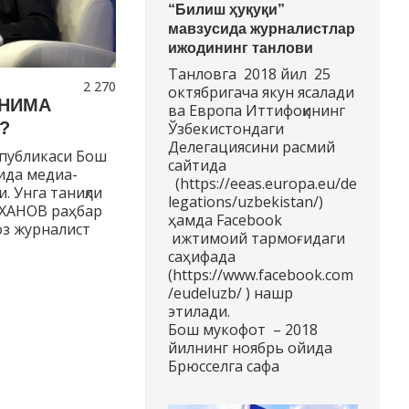
“Билиш ҳуқуқи”
мавзусида журналистлар
ижодининг танлови
Танловга 2018 йил 25
2 270
октябригача якун ясалади
 НИМА
ва Европа Иттифоқининг
?
Ўзбекистондаги
Делегациясини расмий
спубликаси Бош
сайтида
ида медиа-
(https://eeas.europa.eu/de
. Унга таниқли
legations/uzbekistan/)
ИХАНОВ раҳбар
ҳамда Facebook
оз журналист
ижтимоий тармоғидаги
саҳифада
(https://www.facebook.com
/eudeluzb/ ) нашр
этилади.
Бош мукофот – 2018
йилнинг ноябрь ойида
Брюсселга сафа