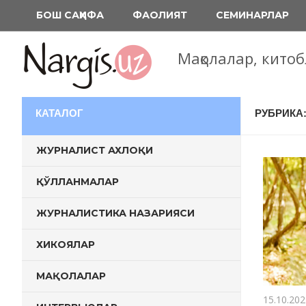
Перейти
БОШ САҲИФА
ФАОЛИЯТ
СЕМИНАРЛАР
к
содержимому
Мақолалар, кито
КАТАЛОГ
РУБРИКА
ЖУРНАЛИСТ АХЛОҚИ
ҚЎЛЛАНМАЛАР
ЖУРНАЛИСТИКА НАЗАРИЯСИ
ХИКОЯЛАР
МАҚОЛАЛАР
15.10.202