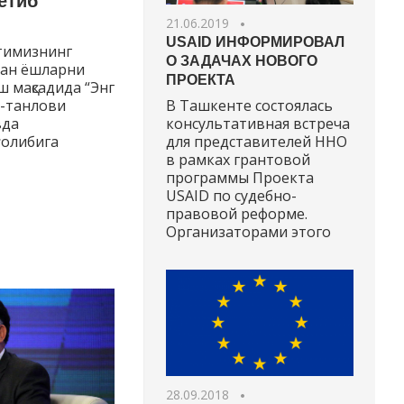
етиб
21.06.2019
USAID ИНФОРМИРОВАЛ
тимизнинг
О ЗАДАЧАХ НОВОГО
лан ёшларни
ПРОЕКТА
 мақсадида “Энг
к-танлови
В Ташкенте состоялась
вда
консультативная встреча
ғолибига
для представителей ННО
в рамках грантовой
программы Проекта
USAID по судебно-
правовой реформе.
Организаторами этого
28.09.2018