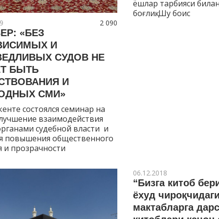
ёшлар тарбияси била
боғлиқ. Шу боис
9
2 090
ЕР: «БЕЗ
ВИСИМЫХ И
ВЕДЛИВЫХ СУДОВ НЕ
Т БЫТЬ
СТВОВАНИЯ И
ОДНЫХ СМИ»
кенте состоялся семинар на
Улучшение взаимодействия
рганами судебной власти и
я повышения общественного
 и прозрачности
06.12.2018
“Бизга китоб бер
ёхуд чироқчидаг
мактабларга дар