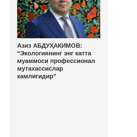
Азиз АБДУҲАКИМОВ:
“Экологиянинг энг катта
муаммоси профессионал
мутахассислар
камлигидир”