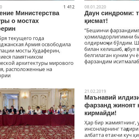
0
1 412
08.01.2020
ение Министерства
Даун синдроми: 
уры о мостах
қисмат!
ерин
“Бешинчи фарзандим
ҳомиладорлигимни б
бря текущего года
олдирмоқчи бўлдим. 
йджанская Армия освободила
билан келишиб, қабул 
пации мосты Худаферин,
белгилаган куним уч 
иеся памятником
фарзандим иситмалаб
ческой архитектуры мирового
я, расположенные на
ории
21.02.2019
Маънавий илдизи
фарзанд жиноят 
кирмайди!
Ҳар бир жамиятнинг, 
инсонларнинг тақдири
албатта етакчи куч 