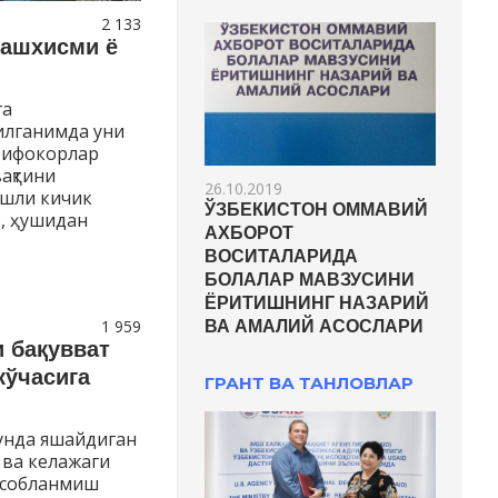
2 133
ташхисми ё
га
илганимда уни
Шифокорлар
вақтини
26.10.2019
ёшли кичик
ЎЗБЕКИСТОН ОММАВИЙ
, ҳушидан
АХБОРОТ
ВОСИТАЛАРИДА
БОЛАЛАР МАВЗУСИНИ
ЁРИТИШНИНГ НАЗАРИЙ
1 959
ВА АМАЛИЙ АСОСЛАРИ
 бақувват
кўчасига
ГРАНТ ВА ТАНЛОВЛАР
унда яшайдиган
 ва келажаги
ҳисобланмиш