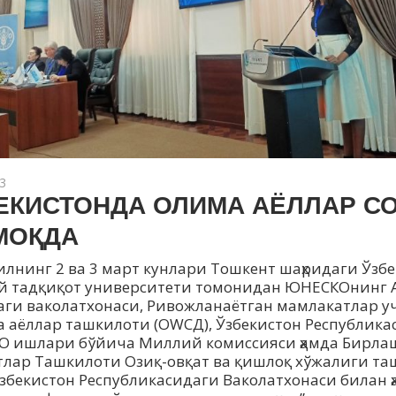
3
ЕКИСТОНДА ОЛИМА АЁЛЛАР С
МОҚДА
илнинг 2 ва 3 март кунлари Тошкент шаҳридаги Ўзб
 тадқиқот университети томонидан ЮНЕСКОнинг 
аги ваколатхонаси, Ривожланаётган мамлакатлар у
да аёллар ташкилоти (ОWСД), Ўзбекистон Республик
 ишлари бўйича Миллий комиссияси ҳамда Бирла
лар Ташкилоти Озиқ-овқат ва қишлоқ хўжалиги т
Ўзбекистон Республикасидаги Ваколатхонаси билан 