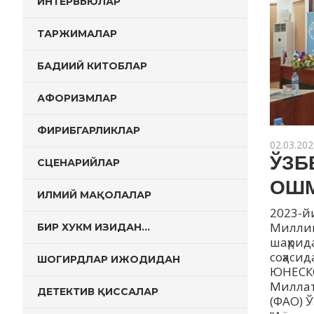
ИНТЕРВЬЮЛАР
ТАРЖИМАЛАР
БАДИИЙ КИТОБЛАР
АФОРИЗМЛАР
ФИРИБГАРЛИКЛАР
02.03.202
ЎЗБ
СЦЕНАРИЙЛАР
ОШ
ИЛМИЙ МАҚОЛАЛАР
2023-й
Миллий
БИР ХУКМ ИЗИДАН…
шаҳрид
соҳаси
ШОГИРДЛАР ИЖОДИДАН
ЮНЕСКО
Миллат
ДЕТЕКТИВ ҚИССАЛАР
(ФAО) 