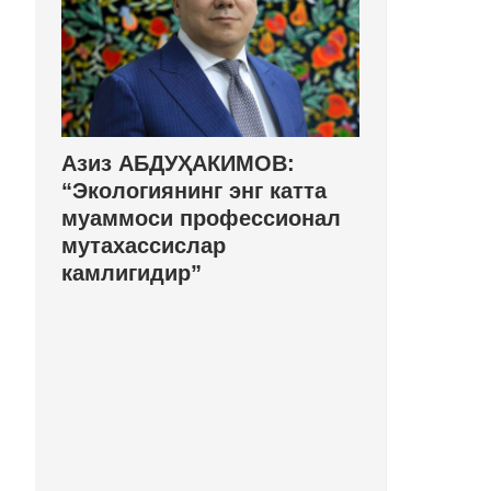
Азиз АБДУҲАКИМОВ:
“Экологиянинг энг катта
муаммоси профессионал
мутахассислар
камлигидир”