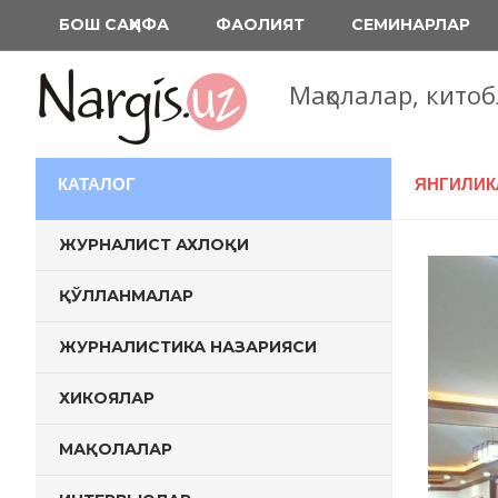
Перейти
БОШ САҲИФА
ФАОЛИЯТ
СЕМИНАРЛАР
к
содержимому
Мақолалар, кито
КАТАЛОГ
ЯНГИЛИК
ЖУРНАЛИСТ АХЛОҚИ
ҚЎЛЛАНМАЛАР
ЖУРНАЛИСТИКА НАЗАРИЯСИ
ХИКОЯЛАР
МАҚОЛАЛАР