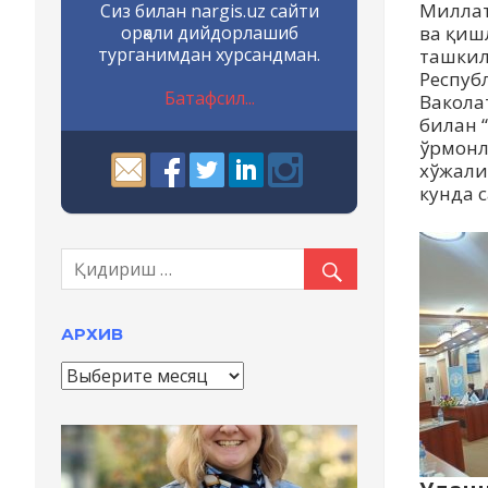
Миллат
Сиз билан nargis.uz сайти
орқали дийдорлашиб
ва қиш
турганимдан хурсандман.
ташкил
Респуб
Батафсил...
Вакола
билан 
ўрмонл
хўжали
кунда 
АРХИВ
А
р
х
и
в