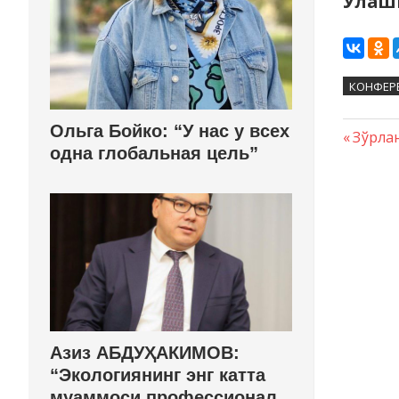
Улаш
КОНФЕР
Ольга Бойко: “У нас у всех
Преды
Зўрла
одна глобальная цель”
Нави
запись
по
запи
Азиз АБДУҲАКИМОВ:
“Экологиянинг энг катта
муаммоси профессионал