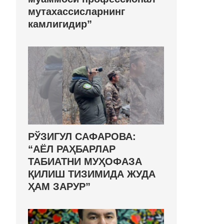
мутахассисларнинг
камлигидир”
РЎЗИГУЛ САФАРОВА:
“АЁЛ РАҲБАРЛАР
ТАБИАТНИ МУҲОФАЗА
ҚИЛИШ ТИЗИМИДА ЖУДА
ҲАМ ЗАРУР”