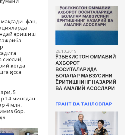
нжумани
мақсади -фан,
вацияларда
қандай эришиш
тажриба
р
26.10.2019
садига
ЎЗБЕКИСТОН ОММАВИЙ
 сиёсий,
АХБОРОТ
ий ҳаётда
ВОСИТАЛАРИДА
га ҳисса
БОЛАЛАР МАВЗУСИНИ
ЁРИТИШНИНГ НАЗАРИЙ
ВА АМАЛИЙ АСОСЛАРИ
ари, 5
ар 14 мингдан
ГРАНТ ВА ТАНЛОВЛАР
р 4 млн.
имиз бор.
ол.