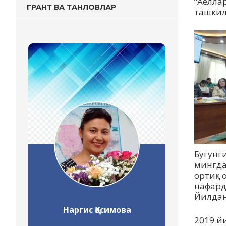
“Aёлла
ГРАНТ ВА ТАНЛОВЛАР
ташкил
Бугунг
мингда
ортиқ 
нафард
Йилдан
Наргис Қосимова
2
019 й