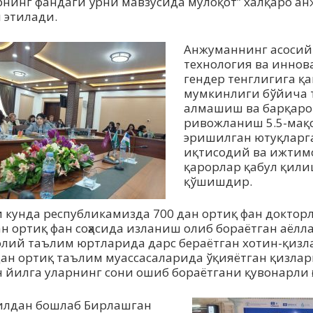
рнинг фандаги ўрни мавзусида мулоқот” халқаро а
 этилади.
Aнжуманнинг асосий 
технология ва инно
гендер тенглигига 
мумкинлиги бўйича 
алмашиш ва барқаро
ривожланиш 5.5-мақ
эришилган ютуқларга
иқтисодий ва ижтимо
қарорлар қабул қилиш
қўшишдир.
и кунда республикамизда 700 дан ортиқ фан докторл
н ортиқ фан соҳасида изланиш олиб бораётган аёлл
олий таълим юртларида дарс бераётган хотин-қизла
ан ортиқ таълим муассасаларида ўқияётган қизлар
 йилга уларнинг сони ошиб бораётгани қувонарли ҳ
илдан бошлаб Бирлашган