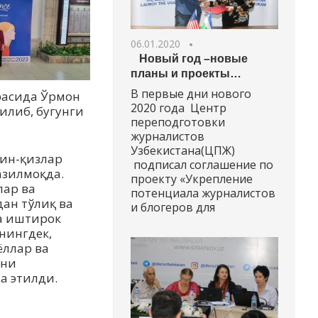
06.01.2020
Новый год –новые
планы и проекты…
В первые дни нового
расида Ўрмон
2020 года Центр
илиб, бугунги
переподготовки
журналистов
Узбекистана(ЦПЖ)
ин-қизлар
подписал соглашение по
азилмоқда.
проекту «Укрепление
лар ва
потенциала журналистов
ан тўлиқ ва
и блогеров для
а иштирок
нингдек,
ёллар ва
ини
а этилди.