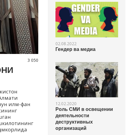
02.08.2022
Гендер ва медиа
3 050
ОНИ
екистон
Алмати
12.02.2020
чун илм-фан
Роль СМИ в освещении
асининг
деятельности
шган
деструктивных
ашкилотининг
организаций
ҳамкорлида