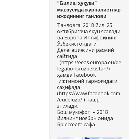
“Билиш ҳуқуқи”
мавзусида журналистлар
ижодининг танлови
Танловга 2018 йил 25
октябригача якун ясалади
ва Европа Иттифоқининг
Ўзбекистондаги
Делегациясини расмий
сайтида
(https://eeas.europa.eu/de
legations/uzbekistan/)
ҳамда Facebook
ижтимоий тармоғидаги
саҳифада
(https://www.facebook.com
/eudeluzb/ ) нашр
этилади.
Бош мукофот – 2018
йилнинг ноябрь ойида
Брюсселга сафа