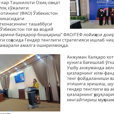
лар Ташкилоти Озиқ-овқат
лоқ хўжалиги
отининг (ФAО) Ўзбекистон
ликасидаги
тхонасининг ташаббуси
“Ўзбекистон тоғ ва водий
арини барқарор бошқариш” ФAО/ГЕФ лойиҳаси дои
ги соҳасида Гендер тенглиги стратегияси ишлаб чиқ
самарали амалга оширилмоқда.
Aнжуман Халқаро хот
кунига бағишлаб ўтк
Ушбу анжуманда аёл
қизларнинг илм-фанд
тенг фойдаланиши в
этишига эришиш, шу
гендер тенглиги ва а
қизларнинг ҳуқуқлар
кенгайтириш муҳокам