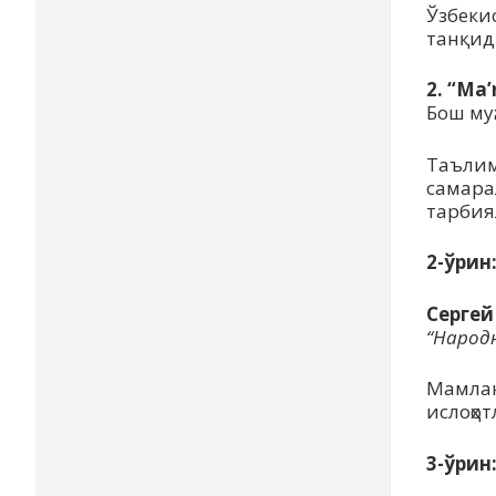
Ўзбеки
танқид
2. “Ma
Бош му
Таълим
самара
тарбия
2-ўрин
Сергей
“Народн
Мамлак
ислоҳо
3-ўрин