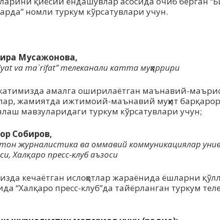
ларини қиёсий ёндашувлар асосида очиб берган “Б
арда” номли туркум кўрсатувлари учун.
:
ира Мусажонова,
yat va ma`rifat” телеканали катта муҳаррири
атимизда амалга оширилаётган маънавий-маъри
тлар, жамиятда ижтимоий-маънавий муҳит барқаро
лаш мавзуларидаги туркум кўрсатувлари учун;
ор Собиров,
стон журналистика ва оммавий коммуникациялар ун
и, Халқаро пресс-клуб аъзоси
зда кечаётган ислоҳотлар жараёнида ёшларни қўл
ида “Халқаро пресс-клуб”да тайёрланган туркум тел