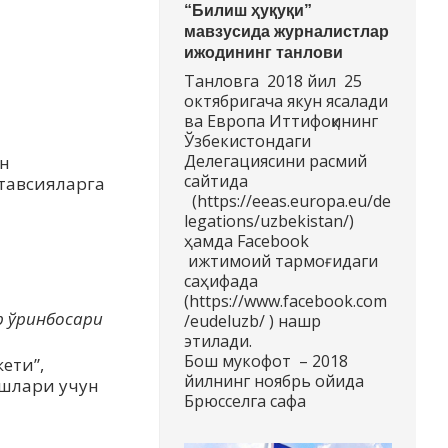
“Билиш ҳуқуқи”
мавзусида журналистлар
ижодининг танлови
Танловга 2018 йил 25
октябригача якун ясалади
ва Европа Иттифоқининг
Ўзбекистондаги
Делегациясини расмий
ан
сайтида
 тавсияларга
(https://eeas.europa.eu/de
legations/uzbekistan/)
ҳамда Facebook
ижтимоий тармоғидаги
саҳифада
(https://www.facebook.com
р ўринбосари
/eudeluzb/ ) нашр
этилади.
Бош мукофот – 2018
ети”,
йилнинг ноябрь ойида
ишлари учун
Брюсселга сафа