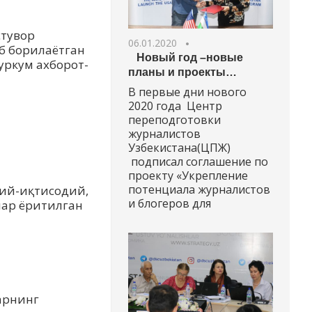
стувор
06.01.2020
б борилаётган
Новый год –новые
уркум ахборот-
планы и проекты…
В первые дни нового
2020 года Центр
переподготовки
журналистов
Узбекистана(ЦПЖ)
подписал соглашение по
проекту «Укрепление
потенциала журналистов
ий-иқтисодий,
и блогеров для
лар ёритилган
арнинг