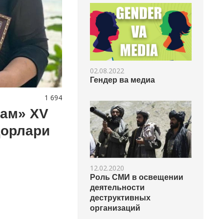
02.08.2022
Гендер ва медиа
1 694
лам» XV
дорлари
12.02.2020
Роль СМИ в освещении
деятельности
деструктивных
организаций