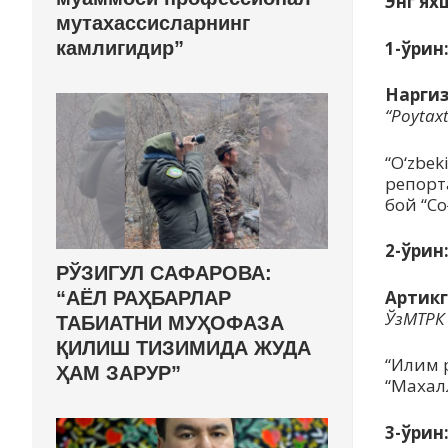
Энг ях
мутахассисларнинг
1-ўрин
камлигидир”
Наргиз
“Poytax
“O‘zbe
репорт
бой “Со
2-ўрин
РЎЗИГУЛ САФАРОВА:
Артикг
“АЁЛ РАҲБАРЛАР
ЎзМТРК
ТАБИАТНИ МУҲОФАЗА
ҚИЛИШ ТИЗИМИДА ЖУДА
“Илим 
ҲАМ ЗАРУР”
“Махал
3-ўрин