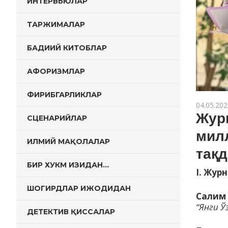
ИНТЕРВЬЮЛАР
ТАРЖИМАЛАР
БАДИИЙ КИТОБЛАР
АФОРИЗМЛАР
ФИРИБГАРЛИКЛАР
04.05.202
Жур
СЦЕНАРИЙЛАР
мил
ИЛМИЙ МАҚОЛАЛАР
тақд
БИР ХУКМ ИЗИДАН…
I. Жур
ШОГИРДЛАР ИЖОДИДАН
Салим 
“Янги Ў
ДЕТЕКТИВ ҚИССАЛАР