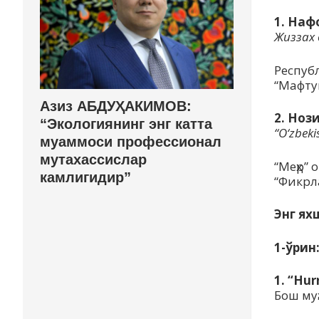
1. Наф
Жиззах
Респуб
“Мафту
Азиз АБДУҲАКИМОВ:
2. Ноз
“Экологиянинг энг катта
“O‘zbek
муаммоси профессионал
мутахассислар
“Меҳр”
камлигидир”
“Фикрл
Энг ях
1-ўрин
1. “Hu
Бош му