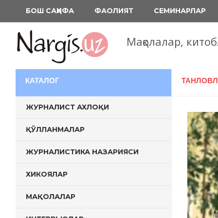
Перейти
БОШ САҲИФА
ФАОЛИЯТ
СЕМИНАРЛАР
к
содержимому
Мақолалар, кито
КАТАЛОГ
ТАНЛОВЛ
ЖУРНАЛИСТ АХЛОҚИ
ҚЎЛЛАНМАЛАР
ЖУРНАЛИСТИКА НАЗАРИЯСИ
ХИКОЯЛАР
МАҚОЛАЛАР