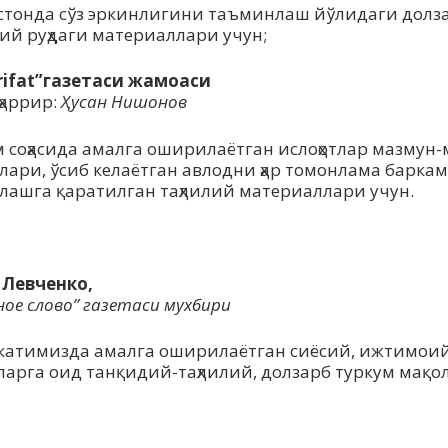
стонда сўз эркинлигини таъминлаш йўлидаги долзар
ий руҳдаги материаллари учун;
’rifat”газетаси жамоаси
ҳаррир:
Ҳусан Нишонов
 соҳасида амалга оширилаётган ислоҳотлар мазмун-м
лари, ўсиб келаётган авлодни ҳар томонлама барка
лашга қаратилган таҳлилий материаллари учун.
:
 Левченко,
ое слово” газетаси мухбири
атимизда амалга оширилаётган сиёсий, ижтимои
тларга оид танқидий-таҳлилий, долзарб туркум мақо
: