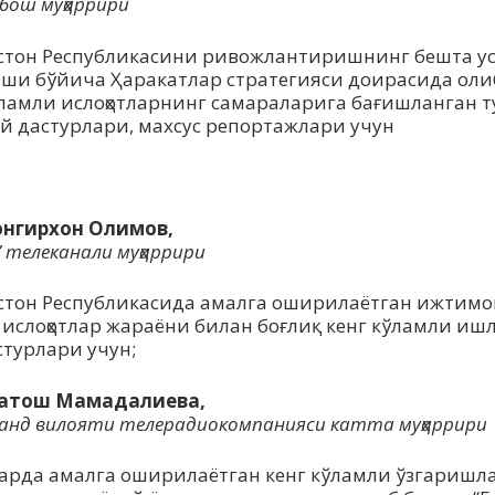
бош муҳаррири
стон Республикасини ривожлантиришнинг бешта у
ши бўйича Ҳаракатлар стратегияси доирасида оли
ўламли ислоҳотларнинг самараларига бағишланган т
ий дастурлари, махсус репортажлари учун
:
нгирхон Олимов,
i” телеканали муҳаррири
стон Республикасида амалга оширилаётган ижтимо
 ислоҳотлар жараёни билан боғлиқ кенг кўламли иш
стурлари учун;
атош Мамадалиева,
анд вилояти телерадиокомпанияси катта муҳаррири
арда амалга оширилаётган кенг кўламли ўзгаришл