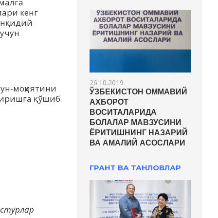
малга
лари кенг
танқидий
 учун
26.10.2019
мун-моҳиятини
ЎЗБЕКИСТОН ОММАВИЙ
ширишга қўшиб
АХБОРОТ
ВОСИТАЛАРИДА
БОЛАЛАР МАВЗУСИНИ
ЁРИТИШНИНГ НАЗАРИЙ
ВА АМАЛИЙ АСОСЛАРИ
ГРАНТ ВА ТАНЛОВЛАР
дастурлар