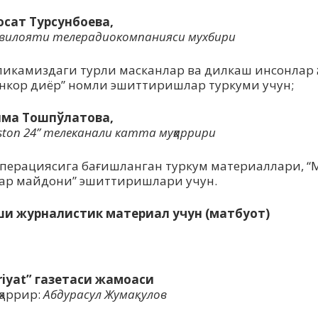
осат Турсунбоева,
 вилояти телерадиокомпанияси мухбири
ликамиздаги турли масканлар ва дилкаш инсонлар 
нкор диёр” номли эшиттиришлар туркуми учун;
има Тошпўлатова,
iston 24” телеканали катта муҳаррири
 операциясига бағишланган туркум материаллари, “М
ар майдони” эшиттиришлари учун.
ши журналистик материал учун (матбуот)
:
rriyat” газетаси жамоаси
ҳаррир:
Абдурасул Жумақулов