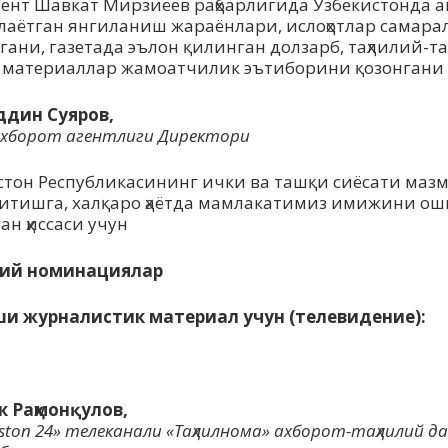
ент Шавкат Мирзиёев раҳбарлигида Ўзбекистонда а
аётган янгиланиш жараёнлари, ислоҳотлар самара
гани, газетада эълон қилинган долзарб, таҳлилий-
и материаллар жамоатчилик эътиборини қозонгани
дин Суяров,
 ахборот агентлиги Директори
стон Республикасининг ички ва ташқи сиёсати маз
ритишга, халқаро ҳаётда мамлакатимиз имижини о
ан ҳиссаси учун
осий номинациялар
ши журналистик материал учун (телевидение):
:
к Раҳмонқулов,
iston 24» телеканали «Таҳлилнома» ахборот-таҳлилий 