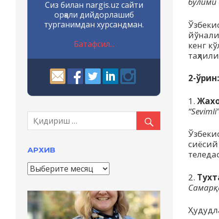
бўлими 
Сиз билан nargis.uz сайти
орқали дийдорлашиб
турганимдан хурсандман.
Ўзбеки
йўнали
Батафсил...
кенг к
таҳлил
2-ўрин
1.
Жахо
“Seviml
Ўзбеки
сиёсий
АРХИВ
теледа
А
р
2.
Тухт
х
Самарқ
и
в
Ҳудудл