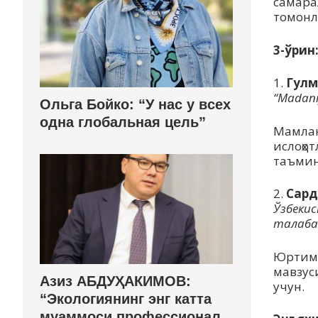
самара
томонл
3-ўрин
1.
Гулм
“Madani
Ольга Бойко: “У нас у всех
одна глобальная цель”
Мамлак
ислоҳо
таъмин
2.
Сард
Ўзбеки
талабас
Юртими
мавзус
Азиз АБДУҲАКИМОВ:
учун.
“Экологиянинг энг катта
муаммоси профессионал