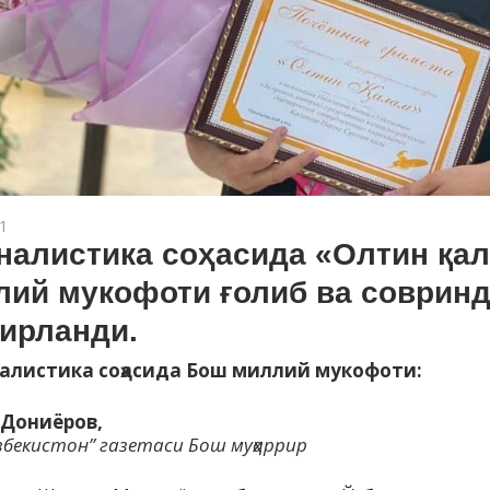
1
налистика соҳасида «Олтин қа
лий мукофоти ғолиб ва соврин
ирланди.
налистика соҳасида Бош миллий мукофоти:
Дониёров,
збекистон” газетаси Бош муҳаррир