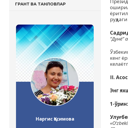
Презид
ГРАНТ ВА ТАНЛОВЛАР
оширил
ёритил
руҳдаг
Садрид
“Дунё”
Ўзбеки
кенг ё
келаётг
II. Ас
Энг ях
1-ўрин
Улуғбе
Наргис Қосимова
«O‘zbek