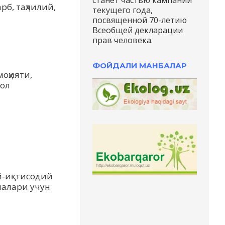
б, таҳлилий,
текущего года,
посвященной 70-летию
Всеобщей декларации
прав человека.
ФОЙДАЛИ МАНБАЛАР
оҳияти,
мол
й-иқтисодий
лалари учун