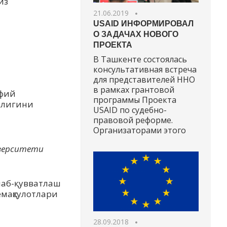
из
21.06.2019
USAID ИНФОРМИРОВАЛ
О ЗАДАЧАХ НОВОГО
ПРОЕКТА
В Ташкенте состоялась
консультативная встреча
для представителей ННО
в рамках грантовой
фий
программы Проекта
рлигини
USAID по судебно-
правовой реформе.
Организаторами этого
иверситети
лаб-қувватлаш
емаҳсулотлари
28.09.2018