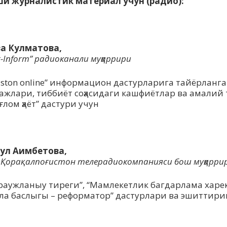
ши журналистик материал учун (радио):
:
а Кулматова,
t-Inform” радиоканали муҳаррири
kiston online” информацион дастурларига тайёрланг
ажлари, тиббиёт соҳасидаги кашфиётлар ва амалий
ғлом ҳаёт” дастури учун
:
ул Аимбетова,
 Қорақалпоғистон телерадиокомпанияси бош муҳарри
раужланыу тиреги”, “Мамлекетлик багдарлама харек
ла баслыгы – реформатор” дастурлари ва эшиттир
: