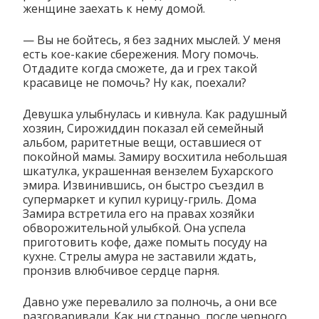
женщине заехать к нему домой.
— Вы не бойтесь, я без задних мыслей. У меня
есть кое-какие сбережения. Могу помочь.
Отдадите когда сможете, да и грех такой
красавице не помочь? Ну как, поехали?
Девушка улыбнулась и кивнула. Как радушный
хозяин, Сирожиддин показал ей семейный
альбом, раритетные вещи, оставшиеся от
покойной мамы. Замиру восхитила небольшая
шкатулка, украшенная вензелем Бухарского
эмира. Извинившись, он быстро съездил в
супермаркет и купил курицу-гриль. Дома
Замира встретила его на правах хозяйки
обворожительной улыбкой. Она успела
приготовить кофе, даже помыть посуду на
кухне. Стрелы амура не заставили ждать,
пронзив влюбчивое сердце парня.
Давно уже перевалило за полночь, а они все
разговаривали. Как ни странно, после черного