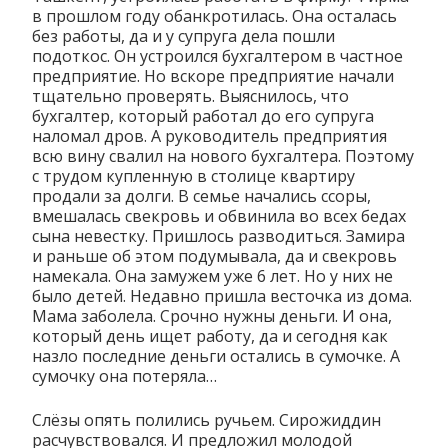
в прошлом году обанкротилась. Она осталась
без работы, да и у супруга дела пошли
подоткос. Он устроился бухгалтером в частное
предприятие. Но вскоре предприятие начали
тщательно проверять. Выяснилось, что
бухгалтер, который работал до его супруга
наломал дров. А руководитель предприятия
всю вину свалил на нового бухгалтера. Поэтому
с трудом купленную в столице квартиру
продали за долги. В семье начались ссоры,
вмешалась свекровь и обвинила во всех бедах
сына невестку. Пришлось разводиться. Замира
и раньше об этом подумывала, да и свекровь
намекала. Она замужем уже 6 лет. Но у них не
было детей. Недавно пришла весточка из дома.
Мама заболела. Срочно нужны деньги. И она,
который день ищет работу, да и сегодня как
назло последние деньги остались в сумочке. А
сумочку она потеряла…
Слёзы опять полились ручьем. Сирожиддин
расчувствовался. И предложил молодой