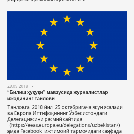
28.09.2018
“Билиш ҳуқуқи” мавзусида журналистлар
ижодининг танлови
Танловга 2018 йил 25 октябригача якун ясалади
ва Европа Иттифоқининг Ўзбекистондаги
Делегациясини расмий сайтида
(https://eeas.europa.eu/delegations/uzbekistan/)
ҳамда Facebook ижтимоий тармоғидаги саҳифада