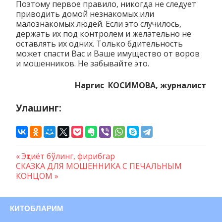
Поэтому первое правило, никогда не следует
приводить домой незнакомых или
малознакомых людей. Если это случилось,
держать их под контролем и желательно не
оставлять их одних. Только бдительность
может спасти Вас и Ваше имущество от воров
и мошенников. Не забывайте это.
Наргис КОСИМОВА, журналист
Улашинг:
Предыдущая
Эҳтиёт бўлинг, фирибгар
Навигация
Следующая
СКАЗКА ДЛЯ МОШЕННИКА С ПЕЧАЛЬНЫМ
запись:
запись:
КОНЦОМ
по
записям
КИТОБЛАРИМ