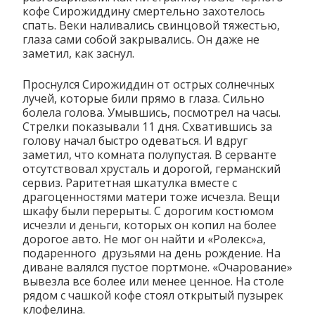
кофе Сирожиддину смертельно захотелось
спать. Веки наливались свинцовой тяжестью,
глаза сами собой закрывались. Он даже не
заметил, как заснул.
Проснулся Сирожиддин от острых солнечных
лучей, которые били прямо в глаза. Сильно
болела голова. Умывшись, посмотрел на часы.
Стрелки показывали 11 дня. Схватившись за
голову начал быстро одеваться. И вдруг
заметил, что комната полупустая. В серванте
отсутствовал хрусталь и дорогой, германский
сервиз. Раритетная шкатулка вместе с
драгоценностями матери тоже исчезла. Вещи
шкафу были перерыты. С дорогим костюмом
исчезли и деньги, которых он копил на более
дорогое авто. Не мог он найти и «Ролекс»а,
подаренного друзьями на день рождение. На
диване валялся пустое портмоне. «Очарование»
вывезла все более или менее ценное. На столе
рядом с чашкой кофе стоял открытый пузырек
клофелина.