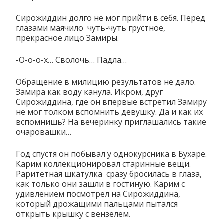
Сирожиддин долго не мог прийти в себя. Перед
глазами маячило чуть-чуть грустное,
прекрасное лицо Замиры.
-О-о-о-х… Сволочь… Падла…
Обращение в милицию результатов не дало.
Замира как воду канула. Икром, друг
Сирожиддина, где он впервые встретил Замиру
не мог толком вспомнить девушку. Да и как их
вспомнишь? На вечеринку приглашались такие
очаровашки…
Год спустя он побывал у однокурсника в Бухаре.
Карим коллекционировал старинные вещи.
Раритетная шкатулка сразу бросилась в глаза,
как только они зашли в гостиную. Карим с
удивлением посмотрел на Сирожиддина,
который дрожащими пальцами пытался
открыть крышку с вензелем.