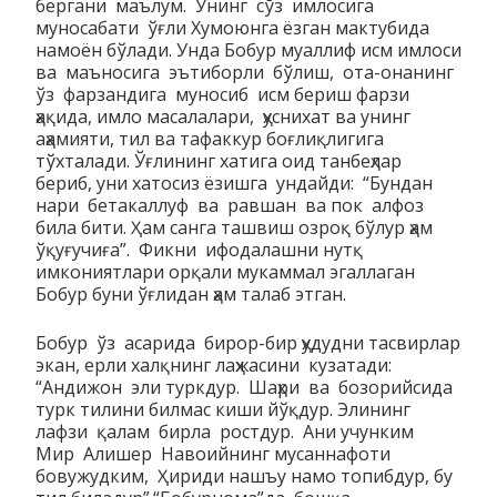
бергани маълум. Унинг сўз имлосига
муносабати ўғли Хумоюнга ёзган мактубида
намоён бўлади. Унда Бобур муаллиф исм имлоси
ва маъносига эътиборли бўлиш, ота-онанинг
ўз фарзандига муносиб исм бериш фарзи
ҳақида, имло масалалари, ҳуснихат ва унинг
аҳамияти, тил ва тафаккур боғлиқлигига
тўхталади. Ўғлининг хатига оид танбеҳлар
бериб, уни хатосиз ёзишга ундайди: “Бундан
нари бетакаллуф ва равшан ва пок алфоз
била бити. Ҳам санга ташвиш озроқ бўлур ҳам
ўқуғучиға”. Фикни ифодалашни нутқ
имкониятлари орқали мукаммал эгаллаган
Бобур буни ўғлидан ҳам талаб этган.
Бобур ўз асарида бирор-бир ҳудудни тасвирлар
экан, ерли халқнинг лаҳжасини кузатади:
“Андижон эли туркдур. Шаҳри ва бозорийсида
турк тилини билмас киши йўқдур. Элининг
лафзи қалам бирла ростдур. Ани учунким
Мир Алишер Навоийнинг мусаннафоти
бовужудким, Ҳириди нашъу намо топибдур, бу