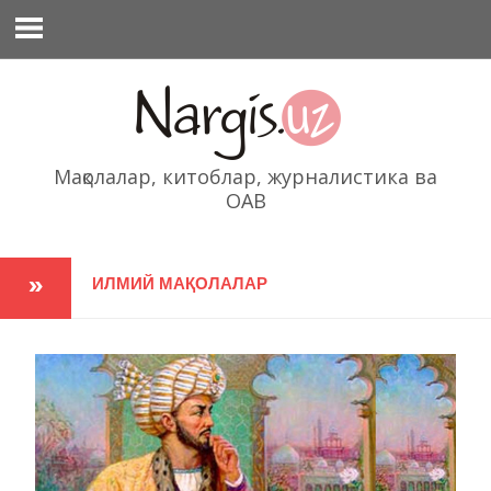
Перейти
к
содержимому
Мақолалар, китоблар, журналистика ва
ОАВ
ИЛМИЙ МАҚОЛАЛАР