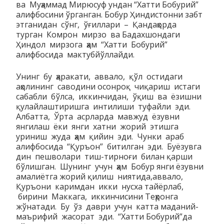
ва Муҳаммад Мирюсуф ундан “Хатти Бобурий”
алифбосини ўрганган. Бобур Ҳиндистонни забт
этганидан сўнг, ўғиллари – Қандаҳорда
турган Комрон мирзо ва Бадахшондаги
Ҳиндол мирзога ҳам “Хатти Бобурий”
алифбосида мактубйўллайди.
Унинг бу ҳаракати, аввало, қўл остидаги
аҳолининг саводини осонроқ чиқариш истаги
сабабли бўлса, иккинчидан, ўқиш ва ёзишни
қулайлаштиришга интилиши туфайли эди.
Албатта, Ўрта асрларда мавжуд ёзувни
янгилаш ёки янги хатни жорий этишга
уриниш жуда ҳам қийин эди. Чунки араб
алифбосида “Қуръон” битилган эди. Буёзувга
дин пешволари тиш-тирноғи билан қарши
бўлишган. Шунинг учун ҳам Бобур янги ёзувни
амалиётга жорий қилиш ниятида,аввало,
Қуръони каримдан икки нусха тайёрлаб,
бирини Маккага, иккинчисини Теҳронга
жўнатади. Бу ўз даври учун катта маданий-
маърифий жасорат эди. “Хатти Бобурий”да