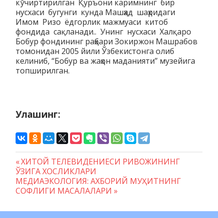
кўчиртирилган Қуръони каримнинг бир
нусхаси бугунги кунда Машҳад шаҳридаги
Имом Ризо ёдгорлик мажмуаси китоб
фондида сақланади.. Унинг нусхаси Халқаро
Бобур фондининг раҳбари Зокиржон Машрабов
томонидан 2005 йили Ўзбекистонга олиб
келиниб, “Бобур ва жаҳон маданияти” музейига
топширилган.
Улашинг:
Предыдущая
ХИТОЙ ТЕЛЕВИДЕНИЕСИ РИВОЖИНИНГ
Навигация
ЎЗИГА ХОСЛИКЛАРИ
запись:
Следующая
МЕДИАЭКОЛОГИЯ: АХБОРИЙ МУҲИТНИНГ
по
запись:
СОФЛИГИ МАСАЛАЛАРИ
записям