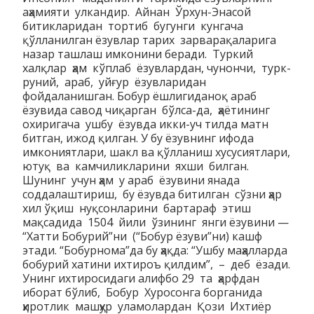
аҳамияти улкандир. Айнан Ўрхун-Энасой
битикларидан тортиб бугунги кунгача
қўлланилган ёзувлар тарих зарварақаларига
назар ташлаш имконини беради. Туркий
халқлар ҳам кўплаб ёзувлардан, чунончи, турк-
руний, араб, уйғур ёзувларидан
фойдаланишган. Бобур ёшлигиданоқ араб
ёзувида савод чиқарган бўлса-да, ҳаётининг
охиригача ушбу ёзувда икки-уч тилда матн
битган, ижод қилган. У бу ёзувнинг ифода
имкониятлари, шакл ва қўлланиш хусусиятлари,
ютуқ ва камчиликларини яхши билган.
Шунинг учун ҳам у араб ёзувини янада
соддалаштириш, бу ёзувда битилган сўзни ҳар
хил ўқиш нуқсонларини бартараф этиш
мақсадида 1504 йили ўзининг янги ёзувини —
“Хатти Бобурий”ни (“Бобур ёзуви”ни) кашф
этади. “Бобурнома”да бу ҳақда: “Ушбу маҳалларда
бобурий хатини ихтироъ қилдим”, – деб ёзади.
Унинг ихтиросидаги алифбо 29 та ҳарфдан
иборат бўлиб, Бобур Хуросонга борганида
ҳиротлик машҳур уламолардан Қози Ихтиёр