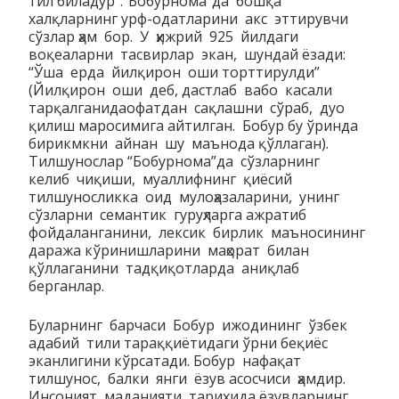
тил биладур”.“Бобурнома”да бошқа
халқларнинг урф-одатларини акс эттирувчи
сўзлар ҳам бор. У ҳижрий 925 йилдаги
воқеаларни тасвирлар экан, шундай ёзади:
“Ўша ерда йилқирон оши торттирулди”
(Йилқирон оши деб, дастлаб вабо касали
тарқалганидаофатдан сақлашни сўраб, дуо
қилиш маросимига айтилган. Бобур бу ўринда
бирикмкни айнан шу маънода қўллаган).
Тилшунослар “Бобурнома”да сўзларнинг
келиб чиқиши, муаллифнинг қиёсий
тилшуносликка оид мулоҳазаларини, унинг
сўзларни семантик гуруҳларга ажратиб
фойдаланганини, лексик бирлик маъносининг
даража кўринишларини маҳорат билан
қўллаганини тадқиқотларда аниқлаб
берганлар.
Буларнинг барчаси Бобур ижодининг ўзбек
адабий тили тараққиётидаги ўрни беқиёс
эканлигини кўрсатади. Бобур нафақат
тилшунос, балки янги ёзув асосчиси ҳамдир.
Инсоният маданияти тарихида ёзувларнинг