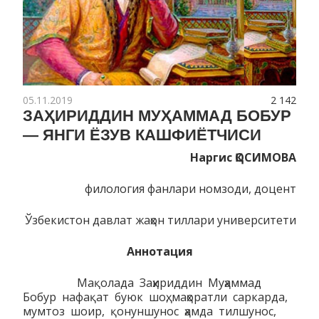
05.11.2019
2 142
ЗАҲИРИДДИН МУҲАММАД БОБУР
— ЯНГИ ЁЗУВ КАШФИЁТЧИСИ
Наргис ҚОСИМОВА
филология фанлари номзоди, доцент
Ўзбекистон давлат жаҳон тиллари университети
Аннотация
Мақолада Заҳириддин Муҳаммад
Бобур нафақат буюк шоҳ, маҳоратли саркарда,
мумтоз шоир, қонуншунос ҳамда тилшунос,