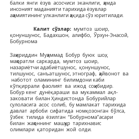
балки янги ёзув асосчиси эканлиги, ҳамда
инсоният маданияти тарихида ёзувлар
аҳамиятининг улканлиги ҳақида сўз юритилади.
Калит сўзлар:
мумтоз шоир,
қонуншунос, Бадахшон, алифбо, Ўрхун-Энасой,
Бобурнома
Заҳириддин Муҳаммад Бобур буюк шоҳ,
маҳоратли саркарда, мумтоз шоир,
назариётчи адабиётшунос, қонуншунос,
тилшунос, санъатшунос, этнограф, ҳайвонот ва
наботот оламининг билимдони каби
кўпқиррали фаолият ва ижод соҳибидир.
Бобур кенг дунёқараши ва мукаммал ақл-
заковати билан Ҳиндистонда Бобурийлар
сулоласига асос солиб, бу мамлакат тарихида
давлат арбоби сифатида номқозонган бўлса,
ўзбек тилида ёзилган “Бобурнома”асари
билан жаҳоннинг машҳур тарихнавис
олимлари қаторидан жой олди.