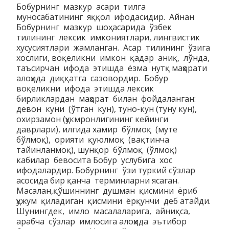
Бобурнинг мазкур асари тилга
муносабатининг яққол ифодасидир. Айнан
Бобурнинг мазкур шоҳ асарида ўзбек
тилининг лексик имкониятлари, лингвистик
хусусиятлари жамланган. Асар тилининг ўзига
хослиги, воқеликни имкон қадар аниқ, лўнда,
таъсирчан ифода этишда ёзма нутқ маҳорати
алоҳида диққатга сазовордир. Бобур
воқеликни ифода этишда лексик
бирликлардан маҳорат билан фойдаланган:
девон куни (ўтган кун), туно-кун (туну кун),
охирзамон (ҳукмронлигининг кейинги
даврлари), илгида хамир бўлмоқ (муте
бўлмоқ), орияти қуюлмоқ (вақтинча
тайинланмоқ), шунқор бўлмоқ (ўлмоқ)
кабилар бевосита Бобур услубига хос
ифодалардир. Бобурнинг ўзи туркий сўзлар
асосида бир қанча терминларни ясаган.
Масалан,қўшиннинг душман қисмини ёриб
ҳужум қиладиган қисмини ёрқунчи деб атайди.
Шунингдек, имло масалаларига, айниқса,
арабча сўзлар имлосига алоҳида эътибор