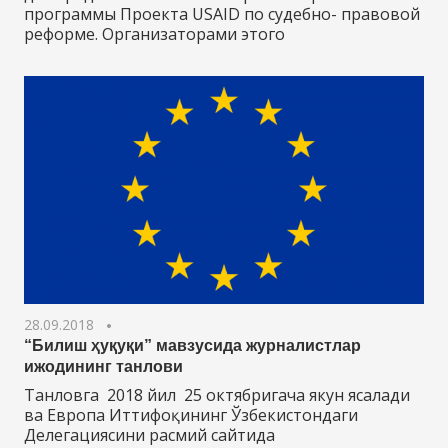
программы Проекта USAID по судебно- правовой
реформе. Организаторами этого
28.09.2018
“Билиш ҳуқуқи” мавзусида журналистлар
ижодининг танлови
Танловга 2018 йил 25 октябригача якун ясалади
ва Европа Иттифоқининг Ўзбекистондаги
Делегациясини расмий сайтида