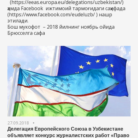
(https://eeas.europa.eu/delegations/uzbekistan/)
ҳамда Facebook ижтимоий тармоғидаги саҳифада
(https://www.facebook.com/eudeluzb/ ) нашр
этилади.
Бош мукофот – 2018 йилнинг ноябрь ойида
Брюсселга сафа
27.09.2018
Делегация Европейского Союза в Узбекистане
объявляет конкурс журналистских работ «Право