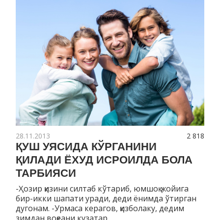
28.11.2013
2 818
ҚУШ УЯСИДА КЎРГАНИНИ
ҚИЛАДИ ЁХУД ИСРОИЛДА БОЛА
ТАРБИЯСИ
-Ҳозир қизини силтаб кўтариб, юмшоқ жойига
бир-икки шапати уради, деди ёнимда ўтирган
дугонам. -Урмаса керагов, қизболаку, дедим
зимдан воқеани кузатар