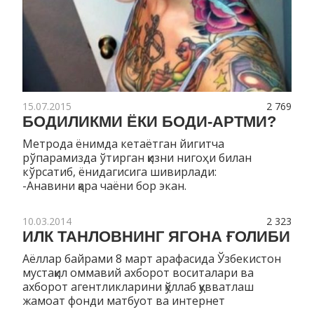
15.07.2015
2 769
БОДИЛИКМИ ЁКИ БОДИ-АРТМИ?
Метрода ёнимда кетаётган йигитча
рўпарамизда ўтирган қизни нигоҳи билан
кўрсатиб, ёнидагисига шивирлади:
-Анавини қара чаёни бор экан.
10.03.2014
2 323
ИЛК ТАНЛОВНИНГ ЯГОНА ҒОЛИБИ
Аёллар байрами 8 март арафасида Ўзбекистон
мустақил оммавий ахборот воситалари ва
ахборот агентликларини қўллаб қувватлаш
жамоат фонди матбуот ва интернет