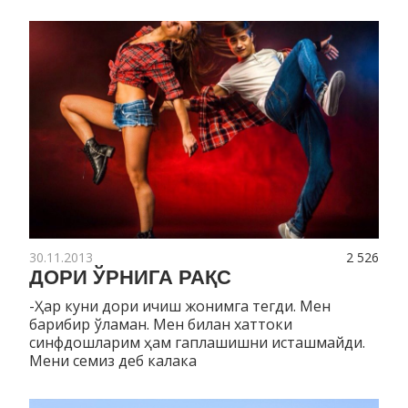
30.11.2013
2 526
ДОРИ ЎРНИГА РАҚС
-Ҳар куни дори ичиш жонимга тегди. Мен
барибир ўламан. Мен билан хаттоки
синфдошларим ҳам гаплашишни исташмайди.
Мени семиз деб калака