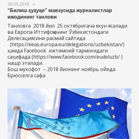
28.09.2018
“Билиш ҳуқуқи” мавзусида журналистлар
ижодининг танлови
Танловга 2018 йил 25 октябригача якун ясалади
ва Европа Иттифоқининг Ўзбекистондаги
Делегациясини расмий сайтида
(https://eeas.europa.eu/delegations/uzbekistan/)
ҳамда Facebook ижтимоий тармоғидаги
саҳифада (https://www.facebook.com/eudeluzb/ )
нашр этилади.
Бош мукофот – 2018 йилнинг ноябрь ойида
Брюсселга сафа