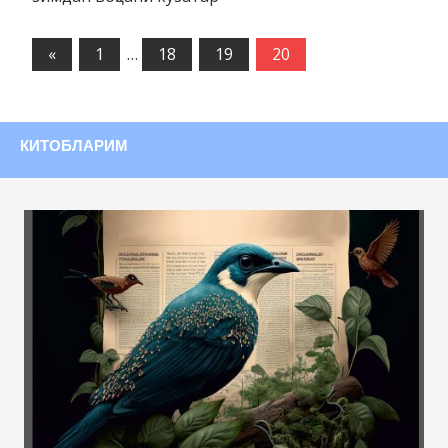
«
Предыдущие
1
…
18
19
20
записи
КИТОБЛАРИМ