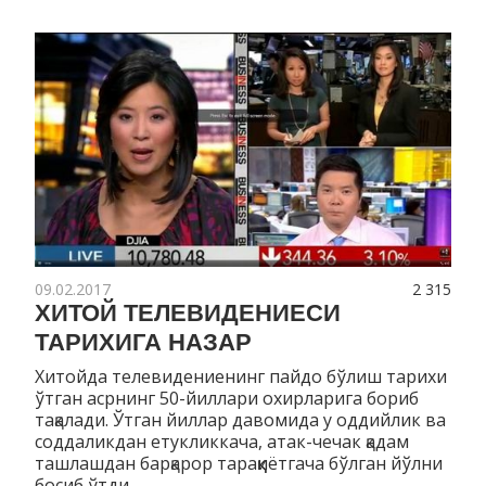
09.02.2017
2 315
ХИТОЙ ТЕЛЕВИДЕНИЕСИ
ТАРИХИГА НАЗАР
Хитойда телевидениенинг пайдо бўлиш тарихи
ўтган асрнинг 50-йиллари охирларига бориб
тақалади. Ўтган йиллар давомида у оддийлик ва
соддаликдан етукликкача, атак-чечак қадам
ташлашдан барқарор тараққиётгача бўлган йўлни
босиб ўтди