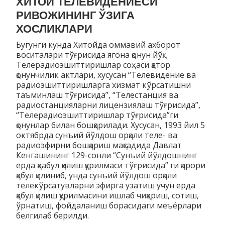
ХИТОЙ ТЕЛЕВИДЕНИЕСИ
РИВОЖИНИНГ ЎЗИГА
ХОСЛИКЛАРИ
Бугунги кунда Хитойда оммавий ахборот
воситалари тўғрисида ягона қонун йўқ.
Телерадиоэшиттиришлар соҳаси қатор
қонунчилик актлари, хусусан “Телевидение ва
радиоэшиттиришларга хизмат кўрсатишни
таъминлаш тўғрисида”, “Телестанция ва
радиостанцияларни лицензиялаш тўғрисида”,
“Телерадиоэшиттиришлар тўғрисида”ги
қонунлар билан бошқарилади. Хусусан, 1993 йил 5
октябрда сунъий йўлдош орқали теле- ва
радиоэфирни бошқариш мақсадида Давлат
Кенгашининг 129-сонли “Сунъий йўлдошнинг
ерда қаабул қилиш қурилмаси тўғрисида” ги қарори
қабул қилиниб, унда сунъий йўлдош орқали
телекўрсатувларни эфирга узатиш учун ерда
қабул қилиш қурилмасини ишлаб чиқариш, сотиш,
ўрнатиш, фойдаланиш борасидаги меъёрлари
белгилаб берилди.