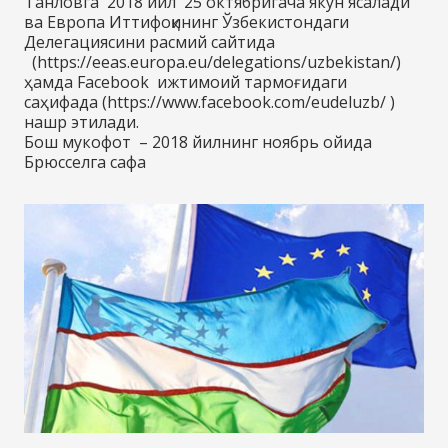
Танловга 2018 йил 25 октябригача якун ясалади
ва Европа Иттифоқининг Ўзбекистондаги
Делегациясини расмий сайтида
(https://eeas.europa.eu/delegations/uzbekistan/)
ҳамда Facebook ижтимоий тармоғидаги
саҳифада (https://www.facebook.com/eudeluzb/ )
нашр этилади.
Бош мукофот – 2018 йилнинг ноябрь ойида
Брюсселга сафа