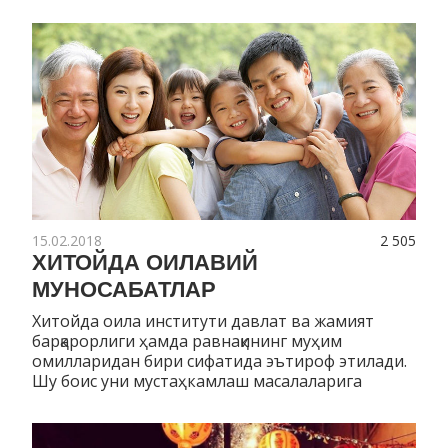
15.02.2018
2 505
ХИТОЙДА ОИЛАВИЙ
МУНОСАБАТЛАР
Хитойда оила институти давлат ва жамият
барқарорлиги ҳамда равнақининг муҳим
омилларидан бири сифатида эътироф этилади.
Шу боис уни мустаҳкамлаш масалаларига