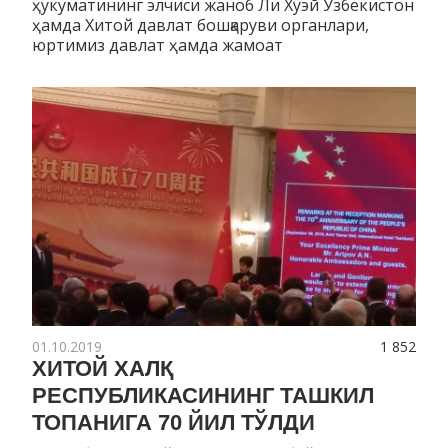
ҳукуматининг элчиси жаноб Ли Хуэй Ўзбекистон
ҳамда Хитой давлат бошқаруви органлари,
юртимиз давлат ҳамда жамоат
01.10.2019
1 852
ХИТОЙ ХАЛҚ
РЕСПУБЛИКАСИНИНГ ТАШКИЛ
ТОПАНИГА 70 ЙИЛ ТЎЛДИ