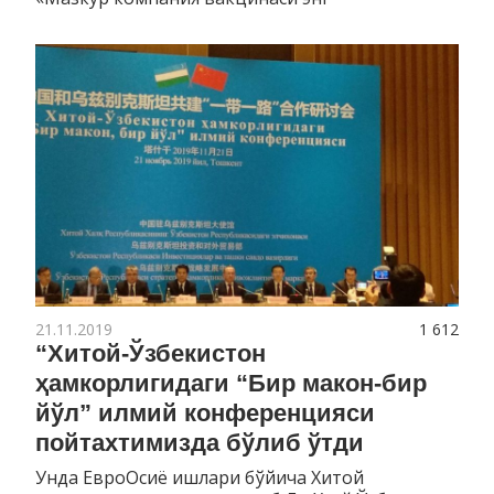
21.11.2019
1 612
“Хитой-Ўзбекистон
ҳамкорлигидаги “Бир макон-бир
йўл” илмий конференцияси
пойтахтимизда бўлиб ўтди
Унда ЕвроОсиё ишлари бўйича Хитой