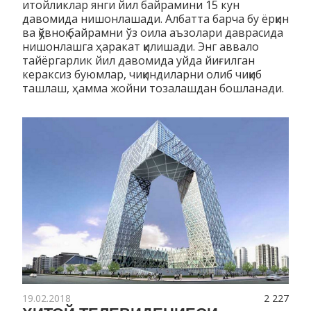
итойликлар янги йил байрамини 15 кун
давомида нишонлашади. Албатта барча бу ёрқин
ва қўвноқ байрамни ўз оила аъзолари даврасида
нишонлашга ҳаракат қилишади. Энг аввало
тайёргарлик йил давомида уйда йиғилган
кераксиз буюмлар, чиқиндиларни олиб чиқиб
ташлаш, ҳамма жойни тозалашдан бошланади.
19.02.2018
2 227