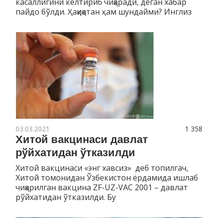
касаллигини келтириб чиқаради, деган хабар
пайдо бўлди. Ҳақиқатан ҳам шундайми? Инглиз
03.03.2021
1 358
Хитой вакцинаси давлат
рўйхатидан ўтказилди
Хитой вакцинаси «энг хавсиз» деб топилгач,
Хитой томонидан Ўзбекистон ёрдамида ишлаб
чиқарилган вакцина ZF-UZ-VAC 2001 – давлат
рўйхатидан ўтказилди. Бу