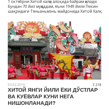
1 октябрни Хитой халқи алоҳида байрам қилади.
Бундан 70 йил муқаддам, яъни 1949 йили Пекин
шаҳридаги Тяньаньмэнь майдонида Хитой Халқ
03.02.2019
3 218
ХИТОЙ ЯНГИ ЙИЛИ ЁКИ ДЎСТЛАР
ВА КУЁВЛАР КУНИ НЕГА
НИШОНЛАНАДИ?