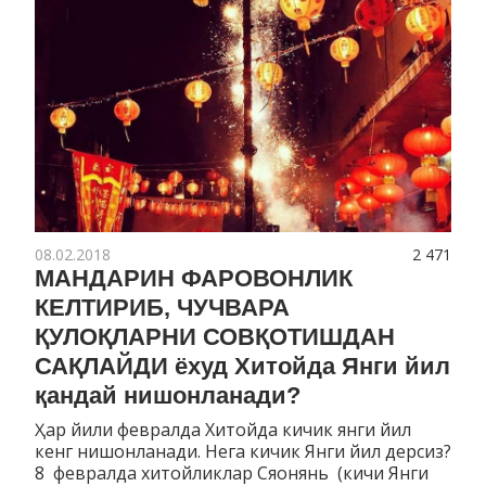
08.02.2018
2 471
МАНДАРИН ФАРОВОНЛИК
КЕЛТИРИБ, ЧУЧВАРА
ҚУЛОҚЛАРНИ СОВҚОТИШДАН
САҚЛАЙДИ ёхуд Хитойда Янги йил
қандай нишонланади?
Ҳар йили февралда Хитойда кичик янги йил
кенг нишонланади. Нега кичик Янги йил дерсиз?
8 февралда хитойликлар Сяонянь (кичи Янги