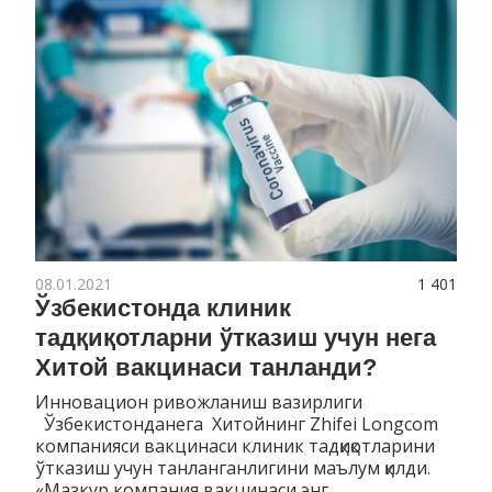
08.01.2021
1 401
Ўзбекистонда клиник
тадқиқотларни ўтказиш учун нега
Хитой вакцинаси танланди?
Инновацион ривожланиш вазирлиги
Ўзбекистонданега Хитойнинг Zhifei Longcom
компанияси вакцинаси клиник тадқиқотларини
ўтказиш учун танланганлигини маълум қилди.
«Мазкур компания вакцинаси энг