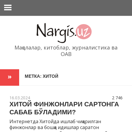
Перейти
к
содержимому
Мақолалар, китоблар, журналистика ва
ОАВ
МЕТКА: ХИТОЙ
16.03.2024
2 746
ХИТОЙ ФИНЖОНЛАРИ САРТОНГА
САБАБ БЎЛАДИМИ?
Интернетда Хитойда ишлаб чиқарилган
финжонлар ва бошқа идишлар саратон