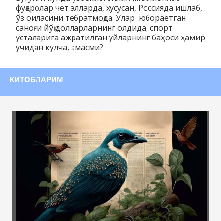
фуқаролар чет элларда, хусусан, Россияда ишлаб,
ўз оиласини тебратмоқда. Улар юбораётган
саноғи йўқ долларларнинг олдида, спорт
усталарига ажратилган уйларнинг баҳоси ҳамир
учидан кулча, эмасми?
КИТОБЛАРИМ