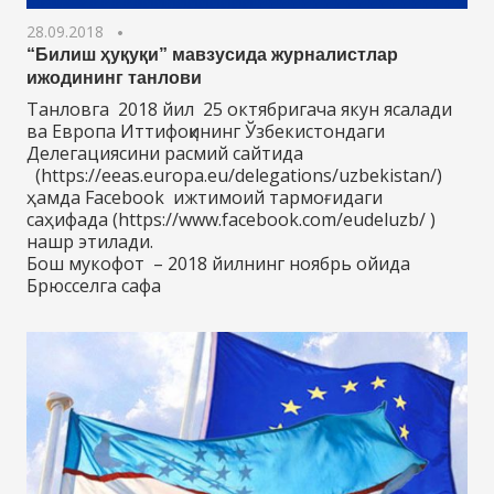
28.09.2018
“Билиш ҳуқуқи” мавзусида журналистлар
ижодининг танлови
Танловга 2018 йил 25 октябригача якун ясалади
ва Европа Иттифоқининг Ўзбекистондаги
Делегациясини расмий сайтида
(https://eeas.europa.eu/delegations/uzbekistan/)
ҳамда Facebook ижтимоий тармоғидаги
саҳифада (https://www.facebook.com/eudeluzb/ )
нашр этилади.
Бош мукофот – 2018 йилнинг ноябрь ойида
Брюсселга сафа