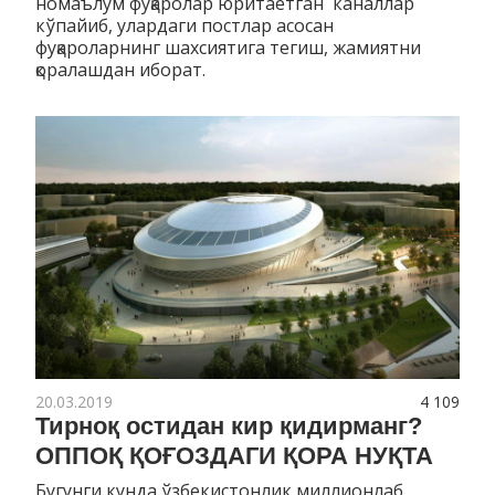
номаълум фуқаролар юритаётган каналлар
кўпайиб, улардаги постлар асосан
фуқароларнинг шахсиятига тегиш, жамиятни
қоралашдан иборат.
20.03.2019
4 109
Тирноқ остидан кир қидирманг?
ОППОҚ ҚОҒОЗДАГИ ҚОРА НУҚТА
Бугунги кунда ўзбекистонлик миллионлаб