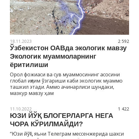
18.11.2023
2 592
Ўзбекистон ОАВда экологик мавзу
Экологик муаммоларнинг
ёритилиши
Орол фожиаси ва сув муаммосининг асосини
глобал иқлим ўзгариши каби экологик муаммо
ташкил этади. Аммо ачинарлиси шундаки,
мазкур мавзу ҳам
11.10.2022
1 422
ЮЗИ ЙЎҚ БЛОГЕРЛАРГА НЕГА
ЧОРА КЎРИЛМАЙДИ?
“Юзи йўқ”, яъни Телеграм мессенжерида шахси