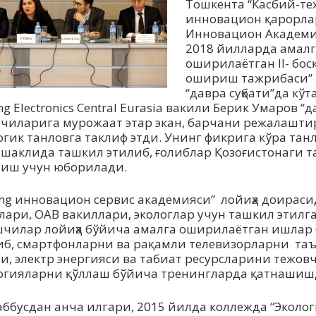
Тошкента “Касбий-те
инновацион қарорла
Инновацион Академи
2018 йилларда амалг
оширилаётган II- бо
ошириш тажрибаси” 
“давра суҳбати”да кў
 Electronics Central Eurasia вакили Берик Умаров “д
чиларига мурожаат этар экан, барчани режалашти
огик танловга таклиф этди. Унинг фикрига кўра та
 шаклида ташкил этилиб, ғолиблар Қозоғистонаги 
иш учун юборилади.
ng инновацион сервис академияси” лойиҳа доирасид
лари, ОАВ вакиллари, экологлар учун ташкил этилг
чилар лойиҳа бўйича амалга оширилаётган ишлар
б, смартфонларни ва рақамли телевизорларни т
и, электр энергияси ва табиат ресурсларини тежов
огияларни қўллаш бўйича тренингларда қатнашиш
ббусдан анча илгари, 2015 йилда коллежда “Эколог