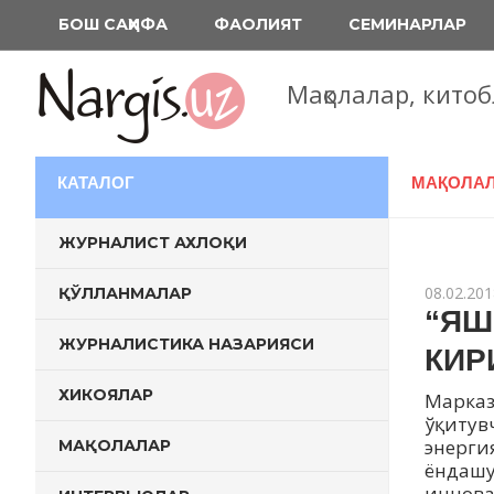
Перейти
БОШ САҲИФА
ФАОЛИЯТ
СЕМИНАРЛАР
к
содержимому
Мақолалар, кито
КАТАЛОГ
МАҚОЛА
ЖУРНАЛИСТ АХЛОҚИ
08.02.201
ҚЎЛЛАНМАЛАР
“ЯШ
ЖУРНАЛИСТИКА НАЗАРИЯСИ
КИР
ХИКОЯЛАР
Марказ
ўқитув
энерги
МАҚОЛАЛАР
ёндашу
иннова