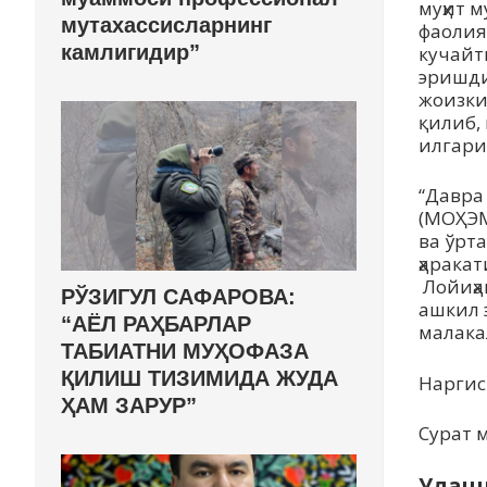
муҳит 
мутахассисларнинг
фаолия
камлигидир”
кучайт
эришди
жоизки
қилиб,
илгари
“Давра
(МОҲЭМ
ва ўрт
ҳарака
Лойиҳа
РЎЗИГУЛ САФАРОВА:
ашкил 
“АЁЛ РАҲБАРЛАР
малака
ТАБИАТНИ МУҲОФАЗА
ҚИЛИШ ТИЗИМИДА ЖУДА
Нарги
ҲАМ ЗАРУР”
Сурат 
Улаш