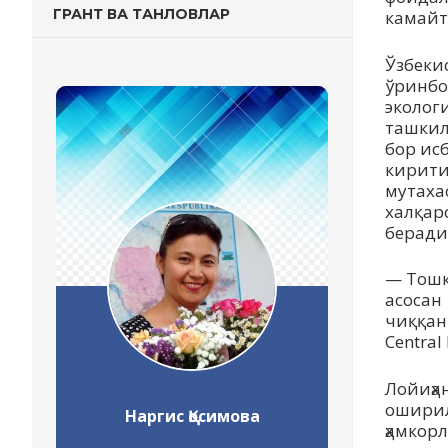
ГРАНТ ВА ТАНЛОВЛАР
камайт
Ўзбеки
ўринбо
эколог
ташкил
бор ис
кирити
мутаха
халқар
беради
— Тошк
асосан
чиққан 
Central
Лойиҳа
оширил
Наргис Қосимова
ҳамкор