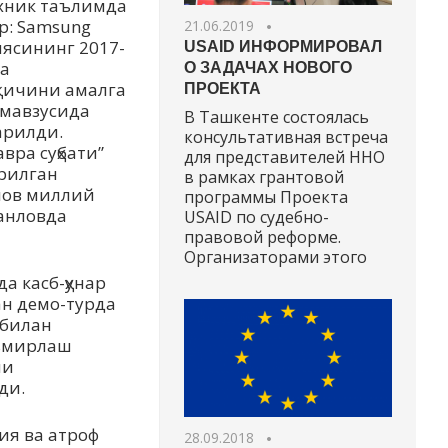
хник таълимда
р: Samsung
21.06.2019
ясининг 2017-
USAID ИНФОРМИРОВАЛ
а
О ЗАДАЧАХ НОВОГО
сқичини амалга
ПРОЕКТА
мавзусида
В Ташкенте состоялась
тарилди.
консультативная встреча
авра суҳбати”
для представителей ННО
рилган
в рамках грантовой
нлов миллий
программы Проекта
танловда
USAID по судебно-
правовой реформе.
Организаторами этого
а касб-ҳунар
ан демо-турда
 билан
аъмирлаш
чи
ди.
ия ва атроф
28.09.2018