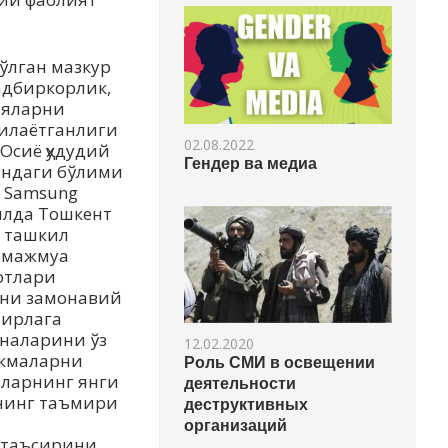
ўлган мазкур
адбиркорлик,
ияларни
зилаётганлиги
02.08.2022
Осиё ҳудудий
Гендер ва медиа
ондаги бўлими
 Samsung
илда Тошкент
 ташкил
н мажмуа
отлари
рни замонавий
мирлага
оналарини ўз
12.02.2020
икмаларни
Роль СМИ в освещении
иларнинг янги
деятельности
анинг таъмири
деструктивных
организаций
 таъсирини