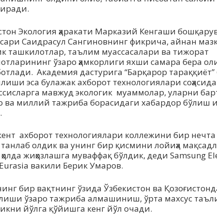
иради.
стон Экология ҳаракати Марказий Кенгаши бошқару
сари Саидрасул Сангиновнинг фикрича, айнан мазк
ик ташкилотлар, таълим муассасалари ва тижорат
отларининг ўзаро ҳамкорлиги яхши самара бера о
ботлади. Академия дастурига “Барқарор тараққиёт
лиши эса булажак ахборот технологиялари соҳасид
ссисларга мавжуд экологик муаммолар, уларни ба
о ва миллий тажриба борасидаги хабардор бўлиш
.
ент ахборот технологиялари коллежини бир нечта
 танлаб олдик ва унинг бир қисмини лойиҳа мақсад
ҳолда жиҳозлашга муваффақ бўлдик, деди Samsung Ele
 Eurasia вакили Берик Умаров.
нинг бир вақтнинг ўзида Ўзбекистон ва Қозоғистонд
иши ўзаро тажриба алмашиниш, ўрта махсус таъ
ликни йўлга қўйишга кенг йўл очади.