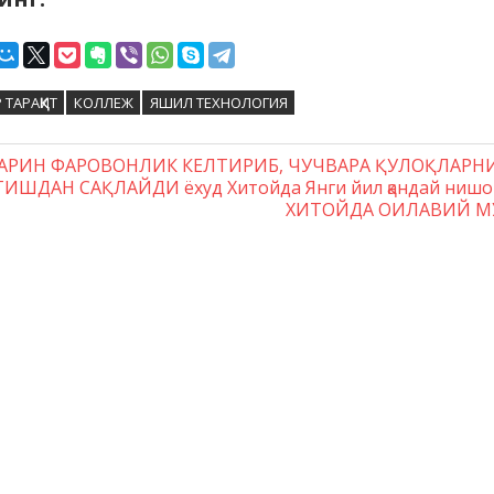
 ТАРАҚҚИТ
КОЛЛЕЖ
ЯШИЛ ТЕХНОЛОГИЯ
дущая
АРИН ФАРОВОНЛИК КЕЛТИРИБ, ЧУЧВАРА ҚУЛОҚЛАРН
гация
ИШДАН САҚЛАЙДИ ёхуд Хитойда Янги йил қандай нишо
:
Следующая
ХИТОЙДА ОИЛАВИЙ М
запись:
сям