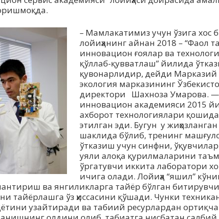
оришмоқда.
–
Мамлакатимиз учун ўзига хос б
лойиҳанинг айнан 2018 – “Фаол т
инновацион ғоялар ва технолог
қўллаб-қувватлаш” йилида ўтка
қувонарлидир, дейди Марказий 
экология марказининг Ўзбекист
директори Шахноза Умарова. —
инновацион академияси 2015 й
ахборот технологиялари қошида
этилган эди. Бугун у жиҳозланга
шаклида бўлиб, тренинг машғул
ўтказиш учун синфни, ўқувчила
уяли алоқа қурилмаларини таъ
ўргатувчи иккита лаборатори х
ичига олади. Лойиҳа “яшил” кўн
антириш ва янгиликларга тайёр бўлган битирувч
ни тайёрлашга ўз ҳиссасини қўшади. Чунки техник
ҳаётини узайтиради ва табиий ресурлардан ортиқча
анишнинг олдини олиб, табиатга нисбатан салбий