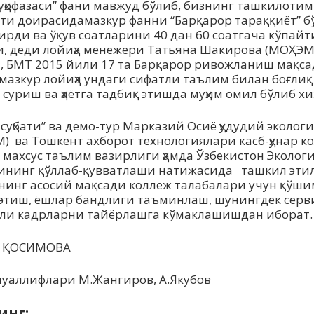
муҳофазаси” фани мавжуд бўлиб, бизнинг ташкилоти
ти доирасидамазкур фанни “Барқарор тараққиёт” 
ирди ва ўқув соатларини 40 дан 60 соатгача кўпай
, деди лойиҳа менежери Татьяна Шакирова (МОҲЭМ)
, БМТ 2015 йили 17 та Барқарор ривожланиш мақс
 мазкур лойиҳа ундаги сифатли таълим билан боғли
 суриш ва ҳаётга тадбиқ этишда муҳим омил бўлиб х
 суҳбати” ва демо-тур Марказий Осиё ҳудудий эколог
) ва Тошкент ахборот технологиялари касб-ҳунар 
а махсус таълим вазирлиги ҳамда Ўзбекистон Эколог
тининг қўллаб-қувватлаши натижасида ташкил эти
нинг асосий мақсади коллеж талабалари учун қўш
этиш, ёшлар бандлиги таъминлаш, шунингдек сервис
ли кадрларни тайёрлашга кўмаклашишдан иборат.
с ҚОСИМОВА
муаллифлари М.Жангиров, А.Якубов
инг: