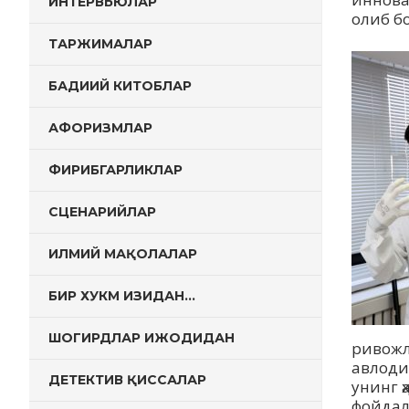
ИНТЕРВЬЮЛАР
олиб б
ТАРЖИМАЛАР
БАДИИЙ КИТОБЛАР
АФОРИЗМЛАР
ФИРИБГАРЛИКЛАР
СЦЕНАРИЙЛАР
ИЛМИЙ МАҚОЛАЛАР
БИР ХУКМ ИЗИДАН…
ШОГИРДЛАР ИЖОДИДАН
ривожл
авлоди
ДЕТЕКТИВ ҚИССАЛАР
унинг 
фойдал