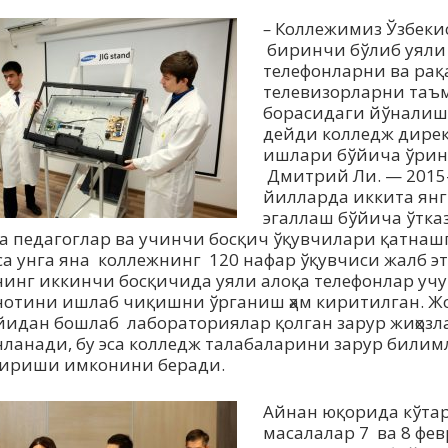
–
Коллежимиз Ўзбеки
биринчи бўлиб уяли
телефонларни ва ра
телевизорларни та
борасидаги йўналиш
дейди колледж дирек
ишлари бўйича ўрин
Дмитрий Ли. — 2015
йилларда иккита ян
эгаллаш бўйича ўтка
а педагоглар ва учинчи босқич ўқувчилари қатнашг
са унга яна коллежнинг 120 нафар ўқувчиси жалб э
нинг иккинчи босқичида уяли алоқа телефонлар учу
отини ишлаб чиқишни ўрганиш ҳам киритилган. Ж
йидан бошлаб лабораториялар қолган зарур жиҳозл
ланади, бу эса колледж талабаларини зарур билим
ириши имконини беради.
Айнан юқорида кўта
масалалар 7 ва 8 фе