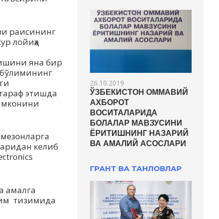
ви раисининг
ур лойиҳа
лишини яна бир
” бўлимининг
аги
26.10.2019
ртараф этишда
ЎЗБЕКИСТОН ОММАВИЙ
 имконини
АХБОРОТ
ВОСИТАЛАРИДА
БОЛАЛАР МАВЗУСИНИ
ЁРИТИШНИНГ НАЗАРИЙ
 мезонларга
ВА АМАЛИЙ АСОСЛАРИ
ларидан келиб
ctronics
ГРАНТ ВА ТАНЛОВЛАР
а амалга
лим тизимида