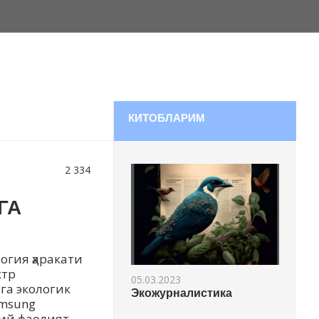
КИТОБЛАРИМ
2 334
ГА
огия ҳаракати
ктр
05.03.2023
га экологик
Экожурналистика
msung
лий фаолият