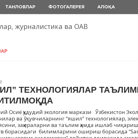
ТАНЛОВЛАР
ФОТОГАЛЕРЕЯ
АЛОҚА
блар, журналистика ва ОАВ
ЛАР
8
ИЛ” ТЕХНОЛОГИЯЛАР ТАЪЛИМ
ИТИЛМОҚДА
ий Осиё ҳудудий экология маркази Ўзбекистон Экол
чилар ва ўқувчиларнинг “яшил” технологиялар, эле
ясини, заҳираларни ва таълим ҳамда ишлаб чиқариш
в борасидаги билимларини ошириш борасида “Sa
цион сервис академияси” лойиҳаси доирасида ама