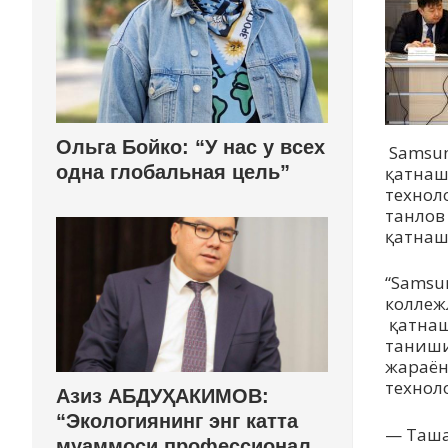
Ольга Бойко: “У нас у всех
Samsung
одна глобальная цель”
қатнаш
технол
танлов
қатнаш
“Samsu
коллеж
қатнаш
таниши
жараён
технол
Азиз АБДУҲАКИМОВ:
“Экологиянинг энг катта
— Таша
муаммоси профессионал