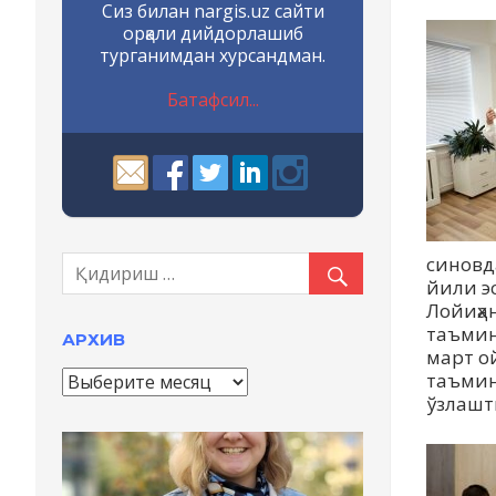
Сиз билан nargis.uz сайти
орқали дийдорлашиб
турганимдан хурсандман.
Батафсил...
синовд
йили э
Лойиҳа
таъмин
АРХИВ
март о
А
таъмин
р
ўзлашт
х
и
в