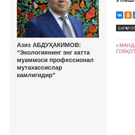
БАРҚАРОР
Азиз АБДУҲАКИМОВ:
Преды
МАНД
Нави
СОВҚОТ
запись
“Экологиянинг энг катта
по
муаммоси профессионал
мутахассислар
запи
камлигидир”