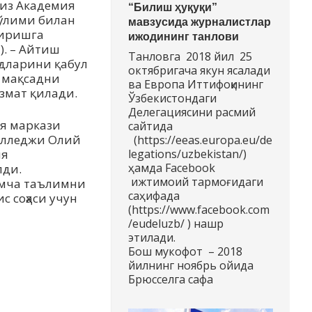
миз Академия
“Билиш ҳуқуқи”
бўлими билан
мавзусида журналистлар
тиришга
ижодининг танлови
. – Айтиш
Танловга 2018 йил 25
адларини қабул
октябригача якун ясалади
қ мақсадни
ва Европа Иттифоқининг
измат қилади.
Ўзбекистондаги
Делегациясини расмий
ия маркази
сайтида
колледжи Олий
(https://eeas.europa.eu/de
ия
legations/uzbekistan/)
ҳамда Facebook
лди.
ижтимоий тармоғидаги
имча таълимни
саҳифада
 соҳаси учун
(https://www.facebook.com
/eudeluzb/ ) нашр
этилади.
Бош мукофот – 2018
йилнинг ноябрь ойида
Брюсселга сафа