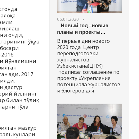
стонда
 алоқа
06.01.2020
қамли
Новый год –новые
ъмирлаш
планы и проекты…
ни очди,
В первые дни нового
торининг ўқув
2020 года Центр
босари
переподготовки
-2016
журналистов
ги йўналишни
Узбекистана(ЦПЖ)
зилган
подписал соглашение по
ан эди. 2017
проекту «Укрепление
тилди.
потенциала журналистов
н дастур
и блогеров для
орий йилнинг
ар билан тўлиқ
ларни тўла
рилган мазкур
враль кунлари