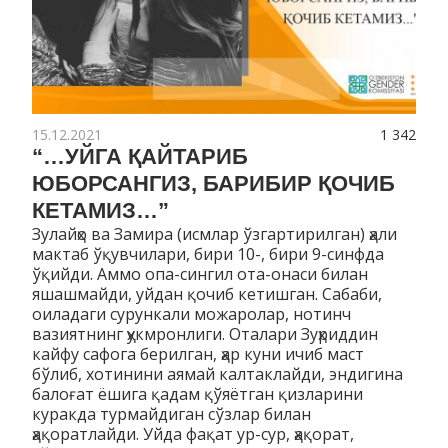
15.12.2021
1 342
“…УЙГА ҚАЙТАРИБ
ЮБОРСАНГИЗ, БАРИБИР ҚОЧИБ
КЕТАМИЗ…”
Зулайҳо ва Замира (исмлар ўзгартирилган) ҳали
мактаб ўқувчилари, бири 10-, бири 9-синфда
ўқийди. Аммо опа-сингил ота-онаси билан
яшашмайди, уйдан қочиб кетишган. Сабаби,
оиладаги сурункали можаролар, нотинч
вазиятнинг ҳукмронлиги. Оталари Зуҳриддин
кайфу сафога берилган, ҳар куни ичиб маст
бўлиб, хотинини аямай калтаклайди, эндигина
балоғат ёшига қадам қўяётган қизларини
куракда турмайдиган сўзлар билан
ҳақоратлайди. Уйда фақат ур-сур, ҳақорат,