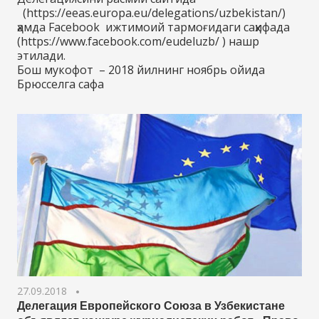
(https://eeas.europa.eu/delegations/uzbekistan/)
ҳамда Facebook ижтимоий тармоғидаги саҳифада
(https://www.facebook.com/eudeluzb/ ) нашр
этилади.
Бош мукофот – 2018 йилнинг ноябрь ойида
Брюсселга сафа
27.09.2018
Делегация Европейского Союза в Узбекистане