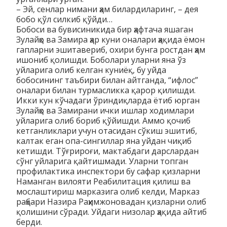
– Эй, сенлар нимани ҳам билардиларинг, – дея
бобо қўл силкиб қўйди…
Бобоси ва бувисиникида бир ҳафтача яшаган
Зулайҳо ва Замира ҳар куни оналари ҳақида ёмон
гапларни эшитавериб, охири бунга ростдан ҳам
ишониб қолишди. Боболари уларни яна ўз
уйларига олиб келган куниёқ, бу уйда
бобосининг таъбири билан айтганда, “ифлос”
оналари билан турмасликка қарор қилишди.
Икки кун кўчадаги ўриндиқларда ётиб юрган
Зулайҳо ва Замирани ички ишлар ходимлари
уйларига олиб бориб қўйишди. Аммо қочиб
кетганликлари учун отасидан сўкиш эшитиб,
калтак еган опа-сингиллар яна уйдан чиқиб
кетишди. Тўғрироғи, мактабдаги дарслардан
сўнг уйларига қайтишмади. Уларни топган
профилактика инспектори бу сафар қизларни
Наманган вилояти Реабилитация қилиш ва
мослаштириш марказига олиб келди, Марказ
раҳбари Назира Раҳимжоновадан қизларни олиб
қолишини сўради. Уйдаги низолар ҳақида айтиб
берди.