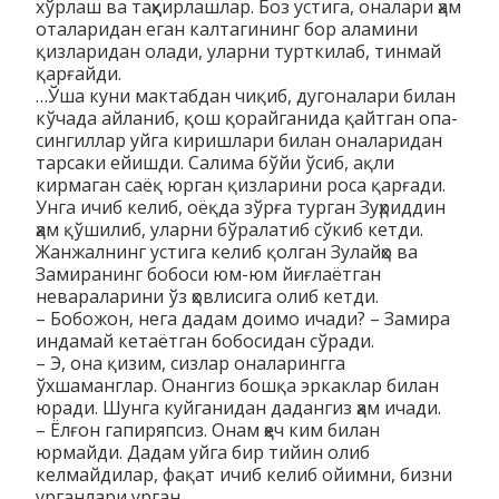
хўрлаш ва таҳқирлашлар. Боз устига, оналари ҳам
оталаридан еган калтагининг бор аламини
қизларидан олади, уларни турткилаб, тинмай
қарғайди.
…Ўша куни мактабдан чиқиб, дугоналари билан
кўчада айланиб, қош қорайганида қайтган опа-
сингиллар уйга киришлари билан оналаридан
тарсаки ейишди. Салима бўйи ўсиб, ақли
кирмаган саёқ юрган қизларини роса қарғади.
Унга ичиб келиб, оёқда зўрға турган Зуҳриддин
ҳам қўшилиб, уларни бўралатиб сўкиб кетди.
Жанжалнинг устига келиб қолган Зулайҳо ва
Замиранинг бобоси юм-юм йиғлаётган
невараларини ўз ҳовлисига олиб кетди.
– Бобожон, нега дадам доимо ичади? – Замира
индамай кетаётган бобосидан сўради.
– Э, она қизим, сизлар оналарингга
ўхшаманглар. Онангиз бошқа эркаклар билан
юради. Шунга куйганидан дадангиз ҳам ичади.
– Ёлғон гапиряпсиз. Онам ҳеч ким билан
юрмайди. Дадам уйга бир тийин олиб
келмайдилар, фақат ичиб келиб ойимни, бизни
урганлари урган.