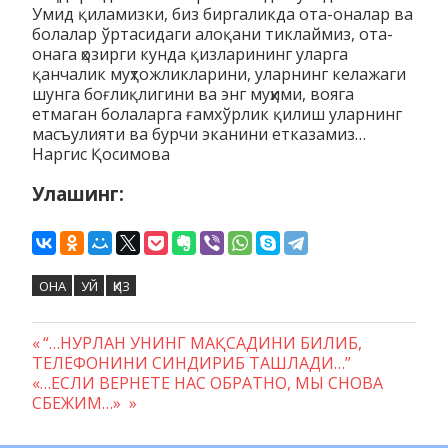
Умид қиламизки, биз биргаликда ота-оналар ва
болалар ўртасидаги алоқани тиклаймиз, ота-
онага ҳозирги кунда қизларининг уларга
қанчалик муҳтожликларини, уларнинг келажаги
шунга боғлиқлигини ва энг муҳими, вояга
етмаган болаларга ғамхўрлик қилиш уларнинг
масъулияти ва бурчи эканини етказамиз…
Наргис Қосимова
Улашинг:
ОНА
УЙ
ҚИЗ
Предыдущая
“…НУРЛАН УНИНГ МАҚСАДИНИ БИЛИБ,
Навигация
ТЕЛЕФОНИНИ СИНДИРИБ ТАШЛАДИ…”
запись:
Следующая
«…ЕСЛИ ВЕРНЕТЕ НАС ОБРАТНО, МЫ СНОВА
по
запись:
СБЕЖИМ…»
записям