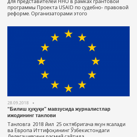
для представителей ННО в рамках грантовой
программы Проекта USAID по судебно- правовой
реформе. Организаторами этого
28.09.2018
“Билиш ҳуқуқи” мавзусида журналистлар
ижодининг танлови
Танловга 2018 йил 25 октябригача якун ясалади
ва Европа Иттифоқининг Ўзбекистондаги
Делегациясини расмий сайтида