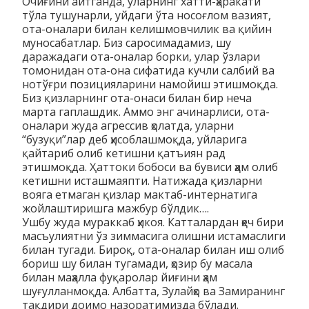
Очиғини айтганда, уларнинг хатти-ҳаракати
тўла тушунарли, уйдаги ўта носоғлом вазият,
ота-оналари билан келишмовчилик ва қийин
муносабатлар. Биз саросимадамиз, шу
даражадаги ота-оналар борки, улар ўзлари
томонидан ота-она сифатида кучли салбий ва
нотўғри позицияларини намойиш этишмоқда.
Биз қизларнинг ота-онаси билан бир неча
марта гаплашдик. Аммо энг ачинарлиси, ота-
оналари жуда агрессив ҳолатда, уларни
“бузуқи”лар деб ҳисоблашмоқда, уйларига
қайтариб олиб кетишни қатъиян рад
этишмоқда. Ҳаттоки бобоси ва бувиси ҳам олиб
кетишни исташмаяпти. Натижада қизларни
вояга етмаган қизлар мактаб-интернатига
жойлаштиришга мажбур бўлдик….
Ушбу жуда мураккаб ҳикоя. Катталардан ҳеч бири
масъулиятни ўз зиммасига олишни истамаслиги
билан тугади. Бироқ, ота-оналар билан иш олиб
бориш шу билан тугамади, ҳозир бу масала
билан маҳалла фуқаролар йиғини ҳам
шуғулланмоқда. Албатта, Зулайҳо ва Замиранинг
тақдири доимо назоратимизда бўлади.