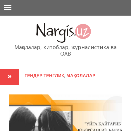
Перейти
к
содержимому
Мақолалар, китоблар, журналистика ва
ОАВ
ГЕНДЕР ТЕНГЛИК
,
МАҚОЛАЛАР