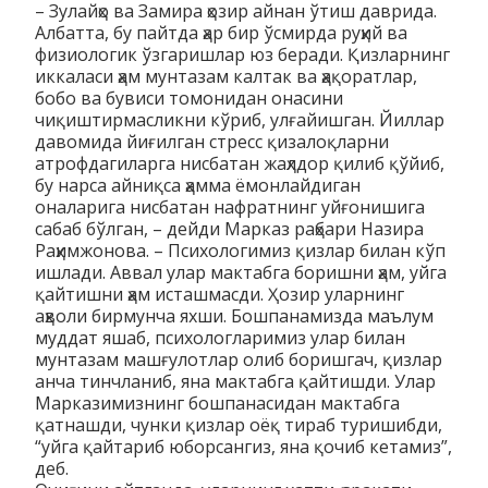
– Зулайҳо ва Замира ҳозир айнан ўтиш даврида.
Албатта, бу пайтда ҳар бир ўсмирда руҳий ва
физиологик ўзгаришлар юз беради. Қизларнинг
иккаласи ҳам мунтазам калтак ва ҳақоратлар,
бобо ва бувиси томонидан онасини
чиқиштирмасликни кўриб, улғайишган. Йиллар
давомида йиғилган стресс қизалоқларни
атрофдагиларга нисбатан жаҳлдор қилиб қўйиб,
бу нарса айниқса ҳамма ёмонлайдиган
оналарига нисбатан нафратнинг уйғонишига
сабаб бўлган, – дейди Марказ раҳбари Назира
Раҳимжонова. – Психологимиз қизлар билан кўп
ишлади. Аввал улар мактабга боришни ҳам, уйга
қайтишни ҳам исташмасди. Ҳозир уларнинг
аҳволи бирмунча яхши. Бошпанамизда маълум
муддат яшаб, психологларимиз улар билан
мунтазам машғулотлар олиб боришгач, қизлар
анча тинчланиб, яна мактабга қайтишди. Улар
Марказимизнинг бошпанасидан мактабга
қатнашди, чунки қизлар оёқ тираб туришибди,
“уйга қайтариб юборсангиз, яна қочиб кетамиз”,
деб.