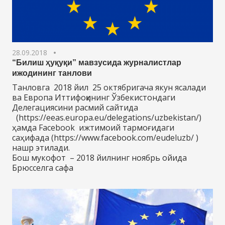
28.09.2018
“Билиш ҳуқуқи” мавзусида журналистлар
ижодининг танлови
Танловга 2018 йил 25 октябригача якун ясалади
ва Европа Иттифоқининг Ўзбекистондаги
Делегациясини расмий сайтида
(https://eeas.europa.eu/delegations/uzbekistan/)
ҳамда Facebook ижтимоий тармоғидаги
саҳифада (https://www.facebook.com/eudeluzb/ )
нашр этилади.
Бош мукофот – 2018 йилнинг ноябрь ойида
Брюсселга сафа