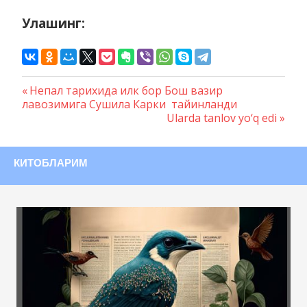
Улашинг:
Предыдущая
Непал тарихида илк бор Бош вазир
Навигация
лавозимига Сушила Карки тайинланди
запись:
Следующая
Ularda tanlov yo‘q edi
по
запись:
записям
КИТОБЛАРИМ