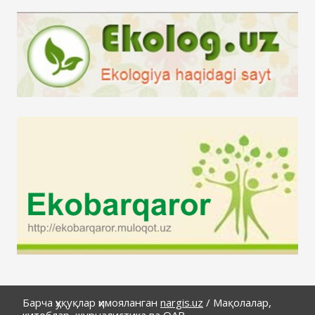
Барча ҳуқуқлар ҳимояланган
nargis.uz
/
Мақолалар,