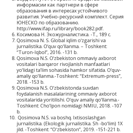
информасии как партнери в сфере
образования в интересах устойчивого
развития. Учебно-ресурсний комплект. Серия
ЮНЕСКО по образованию.
http://www.ifap.ru/library/book282.pdf.
Косимова Н. Экожурналистика. -Т., 189 с.
Qosimova N. S. Global iqlim o‘zgarishi va
jurnalistika. O‘quv qo‘llanma. – Toshkent:
“Turon-Iqbol”, 2016. -131 b.
Qosimova N.S. O‘zbekiston ommaviy axborot
vositalari barqaror rivojlanish manfaatlari
yo‘lidagi ta’lim sohasida hamkor sifatida. O‘quv-
amaliy qo‘llanma.-Toshkent: “Extremum-press”,
2018. -153 b.
Qosimova N.S. O‘zbekistonda suvdan
foydalanish masalalarining ommaviy axborot
vositalarida yoritilishi. O‘quv amaliy qo‘llanma.-
Toshkent: Cho‘lpon nomidagi NMIU, 2018. -107
b.
Qosimova N.S. va boshq. Ixtisoslashgan
jurnalistika. (Ekologik jurnalistika. Sh -bo‘lim) 1X
jild. -Toshkent: “Oʻzbekiston”, 2019. -151-221 b.