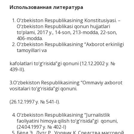
Использованная литература
O‘zbekiston Respublikasining Konstitusiyasi. –
O‘zbekiston Respublikasi qonun hujjatlari
to‘plami, 2017 y., 14-son, 213-modda, 22-son,
406-modda.
O‘zbekiston Respublikasining “Axborot erkinligi
tamoyillari va
kafolatlari to‘g‘risida”gi qonuni (12.12.2002 y. №
439-II).
3.O‘zbekiston Respublikasining “Ommaviy axborot
vositalari to‘g‘risida”gi qonuni.
(26.12.1997 y. № 541-I).
O‘zbekiston Respublikasining “Jurnalistlik
faoliyatini himoya qilish to‘g‘risida”gi qonuni,
(24.04.1997 y. № 402-I)
Бёрд Э., Лутс Р., Уорвик К. Средства массовой