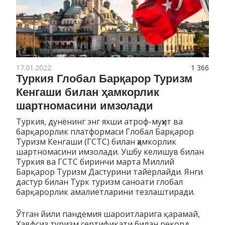
17.01.2022
1 366
Туркия Глобал Барқарор Туризм
Кенгаши билан ҳамкорлик
шартномасини имзолади
Туркия, дунёнинг энг яхши атроф-муҳит ва
барқарорлик платформаси Глобал Барқарор
Туризм Кенгаши (ГСТС) билан ҳамкорлик
шартномасини имзолади. Ушбу келишув билан
Туркия ва ГСТС биринчи марта Миллий
Барқарор Туризм Дастурини тайёрлайди. Янги
дастур билан Турк туризм саноати глобал
барқарорлик амалиётларини тезлаштиради.
Ўтган йили пандемия шароитларига қарамай,
Хавфсиз туризм сертификати билан рекорд