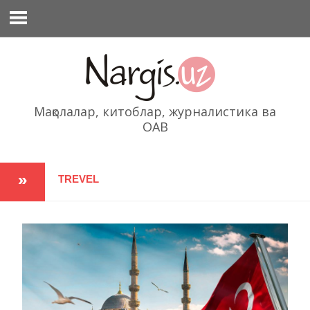
Перейти
к
содержимому
Мақолалар, китоблар, журналистика ва
ОАВ
TREVEL