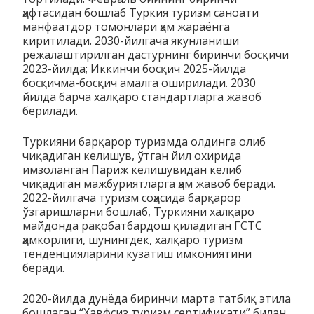
ҳафтасидан бошлаб Туркия туризм саноати
манфаатдор томонлари ҳам жараёнга
киритилади. 2030-йилгача якунланиши
режалаштирилган дастурнинг биринчи босқичи
2023-йилда; Иккинчи босқич 2025-йилда
босқичма-босқич амалга оширилади. 2030
йилда барча халқаро стандартларга жавоб
берилади.
Туркияни барқарор туризмда олдинга олиб
чиқадиган келишув, ўтган йил охирида
имзоланган Париж келишувидан келиб
чиқадиган мажбуриятларга ҳам жавоб беради.
2022-йилгача туризм соҳасида барқарор
ўзгаришларни бошлаб, Туркияни халқаро
майдонда рақобатбардош қиладиган ГСТС
ҳамкорлиги, шунингдек, халқаро туризм
тенденцияларини кузатиш имкониятини
беради.
2020-йилда дунёда биринчи марта татбиқ этила
бошлаган “Хавфсиз туризм сертификати” билан