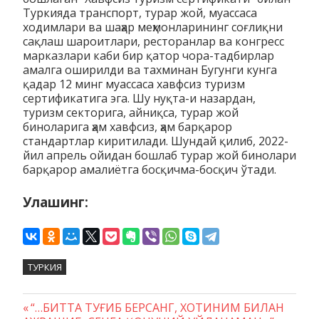
Туркияда транспорт, турар жой, муассаса
ходимлари ва шаҳар меҳмонларининг соғлиқни
сақлаш шароитлари, ресторанлар ва конгресс
марказлари каби бир қатор чора-тадбирлар
амалга оширилди ва тахминан Бугунги кунга
қадар 12 минг муассаса хавфсиз туризм
сертификатига эга. Шу нуқта-и назардан,
туризм секторига, айниқса, турар жой
биноларига ҳам хавфсиз, ҳам барқарор
стандартлар киритилади. Шундай қилиб, 2022-
йил апрель ойидан бошлаб турар жой бинолари
барқарор амалиётга босқичма-босқич ўтади.
Улашинг:
ТУРКИЯ
Предыдущая
“…БИТТА ТУҒИБ БЕРСАНГ, ХОТИНИМ БИЛАН