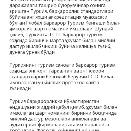
даражадаги ташриф буюрувчилар сонига
эришган Туркия, барқарорлик стандартлари
бўйича энг яхши аккредитация муассасаси
бўлган Глобал Барқарор Туризм Кенгаши билан
ҳамкорлик шартномасини имзолади. Шундай
қилиб, Туркия ва ГСТС барқарор туризм
соҳасида биринчи марта ҳукумат билан миллий
дастур ишлаб чиқиш бўйича келишув тузиб,
дунёга ўрнак бўлди.
Туркиянинг туризм саноати барқарор туризм
соҳасида энг кенг тарқалган ва энг юқори
стандартларни белгилаб берувчи ГСТС билан
имзоланган уч йиллик протокол қайта
тузилади.
Туркия барқарорликка йўналтирилган
ёндашувни жиддий қабул қилиб, ҳукумат билан
имзолаган шартноманинг биринчи босқичида
миллий дастур мезонлари аниқланади ва
аудиторлик фирмалари таълим жараёнига
тортилади. Февраль ойининг биринчи