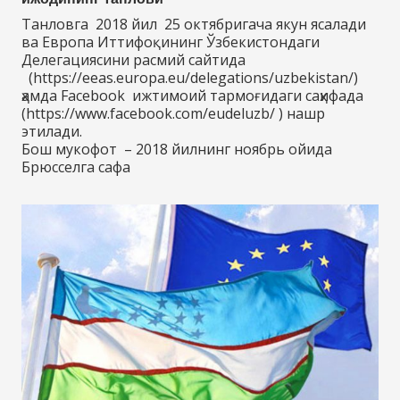
Танловга 2018 йил 25 октябригача якун ясалади
ва Европа Иттифоқининг Ўзбекистондаги
Делегациясини расмий сайтида
(https://eeas.europa.eu/delegations/uzbekistan/)
ҳамда Facebook ижтимоий тармоғидаги саҳифада
(https://www.facebook.com/eudeluzb/ ) нашр
этилади.
Бош мукофот – 2018 йилнинг ноябрь ойида
Брюсселга сафа