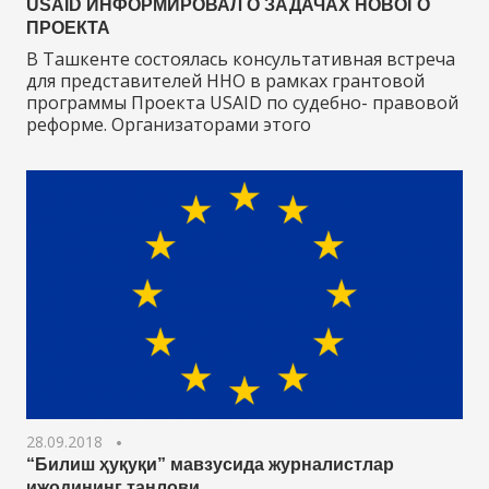
USAID ИНФОРМИРОВАЛ О ЗАДАЧАХ НОВОГО
ПРОЕКТА
В Ташкенте состоялась консультативная встреча
для представителей ННО в рамках грантовой
программы Проекта USAID по судебно- правовой
реформе. Организаторами этого
28.09.2018
“Билиш ҳуқуқи” мавзусида журналистлар
ижодининг танлови