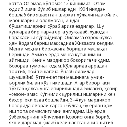
катта. Оз эмас, кўп эмас 13 кишимиз. Отам
оддий ишчи бўлиб ишлар эди. 1994 йилдан
бошлаб биз яшаётган ширкат хўжалигида ойлик
маошларини ололмагач, ишдан
бўшатишларини сўраб ариза ёздилар. Шу
кунларда бир парча ерга уруғ қадаб, худодан
баракасини сўрайдилар. Оиламга озроқ бўлса
ҳам ёрдам бериш мақсадида Жиззахга келдим.
Менга меҳнат биржасига боришга маслаҳат
беришди. Аммо у ерда менга кутишимни
айтишди. Кейин мардикор бозорига чиқдим.
Бозорда тумонат одам. Кўлларида аррадан
тортиб, пой тешагача. Ўнлаб одамлар
шумшайиб, ўтган-кетган машинага умид­
ворлик билан кўз тикишади. Агар бирортаси
тўхтаб қолса, унга ёпирилишади. Биласиз, ҳозир
«сезон» эмас. Кўпчилик қурилиш ишларини кеч
баҳор, ёки ёзда бошлайди. 3–4 кун мардикор
бозорида овораи-сарсон бўлгач, бу ердан ҳам
иш топа олмаслигимни англадим. Шу ерда
ўзбекларнинг кўпчилиги Қозоғистонга бориб,
яхши даромад қилиб келишаётганини эшитиб