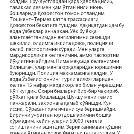
қолдим. Ёру-дўстлардан қарз ҳавола қилиб,
таваккал дея мен ҳам ўтган йили июнь
бошларида Қозоғистон томон отландим.
Тошкент–Термез катта трас­сасидаги
Қозоғистон бекатига тушдим. Ҳақиқатдан ҳам бу
ерда ўзбеклар анча экан. Уёқ бу ёққа
аланглаётганимдан янгилигимни сезишди
шекилли, олдимга иккита қозоқ полициячи
келиб, паспортимни сўради. Мен уларга
мардикорликка келганимни, аммо паспортим
йўқлигини айтдим. Нима мақсада келганимни
билишгач, улар менга орқаларидан юришимни
буюришди. Полиция маҳкамасига келдик. У
ерда Ўзбекистоннинг турли вилоятларидан
келган 15 нафар мардикорлар билан учрашдим.
Кўп кутдик. Охири бизларни бир-бир чақириб,
рўйхат қила бошлашди. Шу-шу мени темир
панжарали, зах хонага қамаб қўйишди. Кун
иссиқ.. Сўрасанг ҳам ичгани сув беришмайди.
Биринчи уч­­ратган юртдошларимни бошқа
кўрмадим, кейин уларни 50000 тенгега
сотишганини эшитдим. Зерикканимдан қўшни
хонада ўтирган қозоқ йигитни гапга тутдим. У