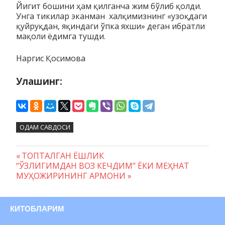
Йигит бошини ҳам қилганча жим бўлиб қолди.
Унга тикилар эканман халқимизнинг «узоқдаги
қуйруқдан, яқиндаги ўпка яхши» деган ибратли
мақоли ёдимга тушди.
Наргис Қосимова
Улашинг:
ОДАМ САВДОСИ
Предыдущая
ТОПТАЛГАН ЁШЛИК
Навигация
Следующая
“ЎЗЛИГИМДАН ВОЗ КЕЧДИМ” ЁКИ МЕҲНАТ
запись:
запись:
МУҲОЖИРИНИНГ АРМОНИ
по
записям
КИТОБЛАРИМ