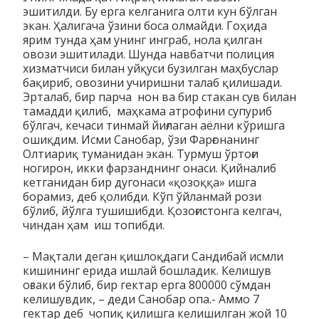
эшитилди. Бу ерга келганига олти кун бўлган
экан. Ҳалигача ўзини боса олмайди. Гоҳида
ярим тунда ҳам унинг инграб, нола қилган
овози эшитилади. Шунда навбатчи полиция
хизматчиси билан уйқуси бузилган маҳбуслар
бақириб, овозини учиришни талаб қилишади.
Эрталаб, бир парча нон ва бир стакан сув билан
тамадди қилиб, маҳкама атрофини супуриб
бўлгач, кечаси тинмай йиғлаган аёлни кўришга
ошиқдим. Исми Санобар, ўзи Фарғонанинг
Олтиариқ туманидан экан. Турмуш ўртоғи
ногирон, икки фарзанднинг онаси. Қийналиб
кетганидан бир дугонаси «қо­зоққа» ишга
борамиз, деб қолибди. Кўп ўйланмай рози
бўлиб, йўлга тушишибди. Қозоғистонга келгач,
чиндан ҳам иш топибди.
– Мақтали деган қишлоқдаги Сандибай исмли
кишининг ерида ишлай бошладик. Ке­лишув
оғзаки бўлиб, бир гектар ерга 800000 сўмдан
келишувдик, – деди Санобар опа.- Аммо 7
гектар деб чопиқ қилишга келишилган жой 10