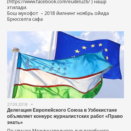
(https://www.facebook.com/eudeluzb/ ) нашр
этилади.
Бош мукофот – 2018 йилнинг ноябрь ойида
Брюсселга сафа
27.09.2018
Делегация Европейского Союза в Узбекистане
объявляет конкурс журналистских работ «Право
знать»
По случаю Международного дня всеобщего