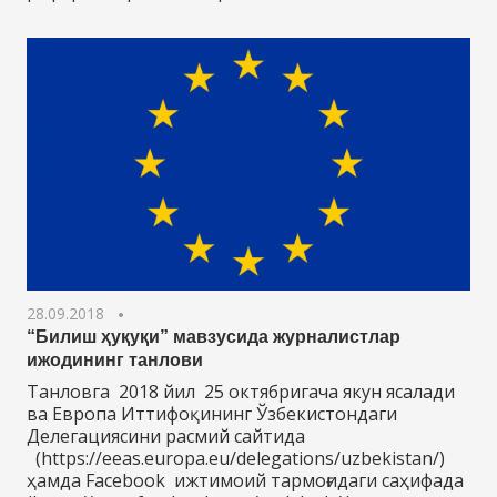
28.09.2018
“Билиш ҳуқуқи” мавзусида журналистлар
ижодининг танлови
Танловга 2018 йил 25 октябригача якун ясалади
ва Европа Иттифоқининг Ўзбекистондаги
Делегациясини расмий сайтида
(https://eeas.europa.eu/delegations/uzbekistan/)
ҳамда Facebook ижтимоий тармоғидаги саҳифада