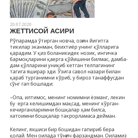
20.07.2020
ЖЕТТИСОЙ АСИРИ
Рўпарамда ўтирган новча, озғин йигитга
тикилар эканман, беихтиёр унинг қўлларига
қарадим. У қиз боланикидек нозик, ингичка
бармоқларини қаерга қўйишини билмас, дамба-
дам қўлларини униқиб кетган телпагининг
тагига яширар эди. Ўзига савол назари билан
қараб турганимни кўриб, у бироз танаффусдан
сўнг гап бошлади:
–Опа, илтимос, менинг номимни ёзманг, лекин
бу ерга келишимдан мақсад, менинг кўрган-
кечирганларимни бошқалар ҳам билса,
хатоимни бошқалар такрорламаса дейман.
Келинг, яхшиси бир бошидан гапириб бера
қолай. Мен оилада тўнғич фарзандман. Оиламиз