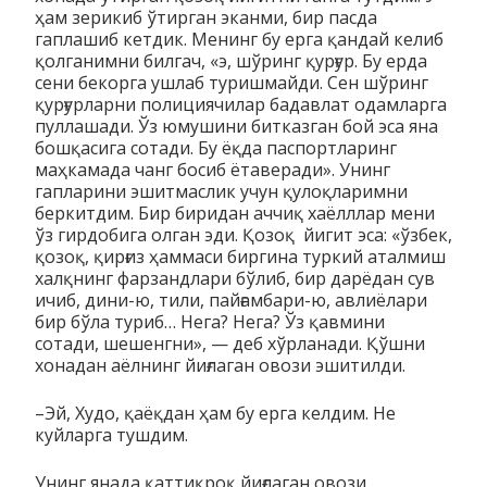
ҳам зерикиб ўтирган эканми, бир пасда
гаплашиб кетдик. Менинг бу ерга қандай келиб
қолганимни билгач, «э, шўринг қурғур. Бу ерда
сени бекорга ушлаб туришмайди. Сен шўринг
қурғур­ларни полициячилар бадавлат одамларга
пуллашади. Ўз юмушини битказган бой эса яна
бошқасига сотади. Бу ёқда паспортларинг
маҳкамада чанг босиб ётаверади». Унинг
гапларини эшитмаслик учун қулоқларимни
беркитдим. Бир биридан аччиқ хаёлллар мени
ўз гирдобига олган эди. Қозоқ йигит эса: «ўзбек,
қозоқ, қирғиз ҳаммаси биргина туркий аталмиш
халқнинг фарзандлари бўлиб, бир дарёдан сув
ичиб, дини-ю, тили, пайғамбари-ю, авлиёлари
бир бўла туриб… Нега? Нега? Ўз қавмини
сотади, шешенгни», — деб хўрланади. Қўшни
хонадан аёлнинг йиғлаган овози эшитилди.
–Эй, Худо, қаёқдан ҳам бу ерга келдим. Не
куйларга тушдим.
Унинг янада қаттиқроқ йиғлаган овози