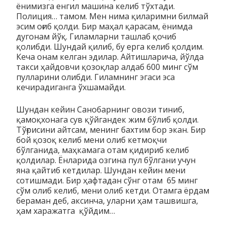
ёнимизга енгил машина келиб тўхтади.
Полиция… тамом. Мен нима қиларимни билмай
эсим оғиб қолди. Бир маҳал қарасам, ёнимда
дугонам йўқ. Гиламларни ташлаб қочиб
қолибди. Шундай қилиб, бу ерга келиб қолдим.
Кеча онам келган эдилар. Айтишларича, йўлда
такси ҳайдовчи қозоқлар алдаб 600 минг сўм
пулларини олибди. Гиламнинг эгаси эса
кечирадиганга ўхшамайди.
Шундан кейин Санобарнинг овози тиниб,
қамоқхонага сув қўйгандек жим бўлиб қолди.
Тўғрисини айтсам, менинг бахтим бор экан. Бир
бой қозоқ келиб мени олиб кет­моқчи
бўлганида, маҳкамага отам қидириб келиб
қолдилар. Ёнларида озгина пул бўлгани учун
яна қайтиб кетдилар. Шундан кейин мени
сотишмади. Бир ҳафтадан сўнг отам 65 минг
сўм олиб келиб, мени олиб кетди. Отамга ёрдам
бераман деб, аксинча, уларни ҳам ташвишга,
ҳам харажатга қўйдим…