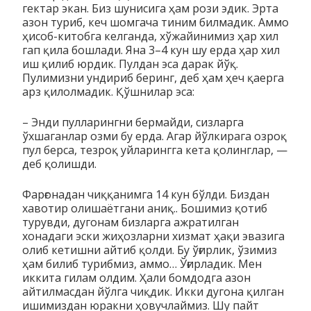
гектар экан. Биз шунисига ҳам рози эдик. Эрта
азон туриб, кеч шомгача тиним билмадик. Аммо
ҳисоб-китобга келганда, хўжайи­нимиз ҳар хил
гап қила бошлади. Яна 3–4 кун шу ерда ҳар хил
иш қилиб юрдик. Пулдан эса дарак йўқ.
Пулимизни ундириб беринг, деб ҳам ҳеч қаерга
арз қилолмадик. Қўшнилар эса:
– Энди пулларингни бермайди, сизларга
ўхшаганлар озми бу ерда. Агар йўлкирага озроқ
пул берса, тезроқ уйларингга кета қолинглар, —
деб қолишди.
Фарғонадан чиққанимга 14 кун бўлди. Биздан
хавотир олишаётгани аниқ.. Бошимиз қотиб
турувди, дугонам бизларга ажратилган
хонадаги эски жиҳозларни хизмат ҳақи эвазига
олиб кетишни айтиб қолди. Бу ўғирлик, ўзимиз
ҳам билиб турибмиз, аммо… Ўғирладик. Мен
иккита гилам олдим. Ҳали бомдодга азон
айтилмасдан йўлга чиқдик. Икки дугона қилган
ишимиздан юракни ҳовучлаймиз. Шу пайт