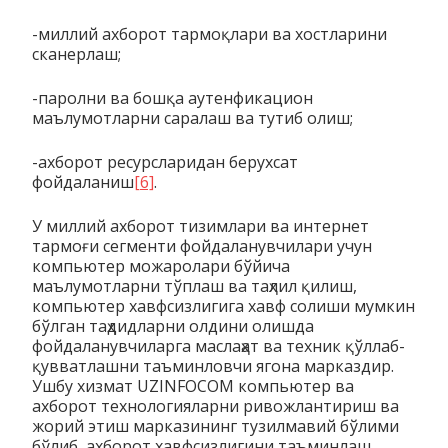
-миллий ахборот тармоқлари ва хостларини
сканерлаш;
-паролни ва бошқа аутенфикацион
маълумотларни саралаш ва тутиб олиш;
-ахборот ресурсларидан берухсат
фойдаланиш
[6]
.
У миллий ахборот тизимлари ва интернет
тармоғи сегменти фойдаланувчилари учун
компьютер можаролари бўйича
маълумотларни тўплаш ва таҳлил қилиш,
компьютер хавфсизлигига хавф солиши мумкин
бўлган таҳдидларни олдини олишда
фойдаланувчиларга маслаҳат ва техник қўллаб-
қувватлашни таъминловчи ягона марказдир.
Ушбу хизмат UZINFOCOM компьютер ва
ахборот технологияларни ривожлантириш ва
жорий этиш марказининг тузилмавий бўлими
бўлиб, ахборот хавфсизлигини таъминлаш