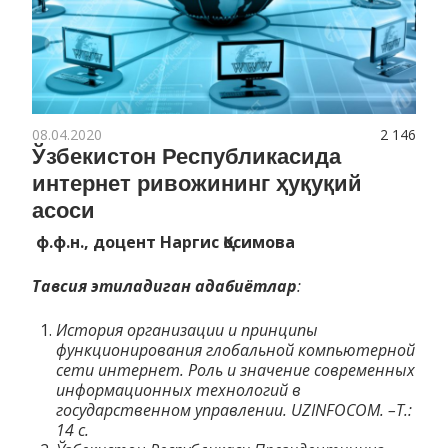
08.04.2020
2 146
Ўзбекистон Республикасида
интернет ривожининг ҳуқуқий
асоси
ф.ф.н., доцент Наргис Қосимова
Тавсия этиладиган адабиётлар
:
История организации и принцип
ы
функционирования глобальной компьютерной
сети интернет. Роль и значение современн
ы
х
информационн
ы
х технологий в
государственном управлении.
UZINFOCOM
. –
Т.:
14 с.