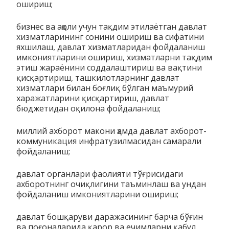
ошириш;
бизнес ва аҳоли учун тақдим этилаётган давлат
хизматларининг сонини ошириш ва сифатини
яхшилаш, давлат хизматларидан фойдаланиш
имкониятларини ошириш, хизматларни тақдим
этиш жараёнини соддалаштириш ва вақтини
қисқартириш, ташкилотларнинг давлат
хизматлари билан боғлиқ бўлган маъмурий
харажатларини қисқартириш, давлат
бюджетидан оқилона фойдаланиш;
миллий ахборот макони ҳамда давлат ахборот-
коммуникация инфратузилмасидан самарали
фойдаланиш;
давлат органлари фаолияти тўғрисидаги
ахборотнинг очиқлигини таъминлаш ва ундан
фойдаланиш имкониятларини ошириш;
давлат бошқаруви даражасининг барча бўғин
ва поғоналарида қарор ва ечимларни қабул