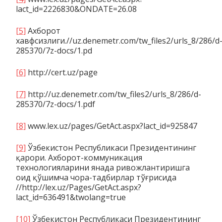
lact_id=2226830&ONDATE=26.08
[5]
Ахборот
хавфсизлиги.//uz.denemetr.com/tw_files2/urls_8/286/d
285370/7z-docs/1.pd
[6]
http://cert.uz/page
[7]
http://uz.denemetr.com/tw_files2/urls_8/286/d-
285370/7z-docs/1.pdf
[8]
www.lex.uz/pages/GetAct.aspx?lact_id=925847
[9]
Ўзбекистон Республикаси Президентининг
қарори. Ахборот-коммуникация
технологияларини янада ривожлантиришга
оид қўшимча чора-тадбирлар тўғрисида
//http://lex.uz/Pages/GetAct.aspx?
lact_id=636491&twolang=true
[10]
Ўзбекистон Республикаси Президентининг