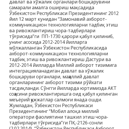
давлат ва хўжалик органлари бошқарувини
самарали амалга ошириш мақсадида
Ўзбекистон Республикаси Президентининг 2012
йил 12 март кунидан “Замонавий ахборот-
коммуникацион технологияларни тадбиқ этиш
ва ривожлантириш чора-тадбирлари
тўғрисида”ги ПП-1730 қарори қабул қилиниб,
унинг асосида 2012-2014 йилларга
мўлжалланган Ўзбекистон Республикасида
ахборот-коммуникацион технологияларни
тадбиқ этиш ва ривожлантириш Дастури ва
2012-2014 йилларда Миллий ахборот тизимига
интеграцияланадиган давлат ва хўжалик
бошқаруви органлари, маҳаллий давлат
органларининг ахборот тизими рўйхати
тасдиқланди. Сўнгги йилларда юртимизда АКТ
соҳасини ривожлантиришга оид қабул қилинган
меъёрий ҳужжатлар салмоғи янада ошди.
Жумладан, Ўзбекистон Республикаси
Президентининг “Мобил алоқа миллий
оператори фаолиятини ташкил этиш чора-
тадбирлари тўғрисида”ги ПҚ-2126-сонли
(2.02.2014), “Ўзбекистон Республикаси Ахборот