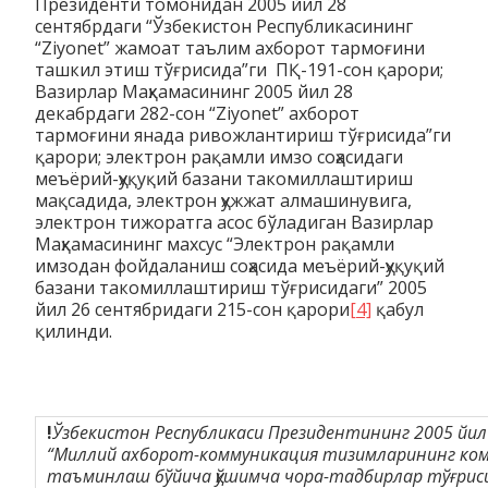
Президенти томонидан 2005 йил 28
сентябрдаги “Ўзбекистон Республикасининг
“Ziyonet” жамоат таълим ахборот тармоғини
ташкил этиш тўғрисида”ги ПҚ-191-сон қарори;
Вазирлар Маҳкамасининг 2005 йил 28
декабрдаги 282-сон “Ziyonet” ахборот
тармоғини янада ривожлантириш тўғрисида”ги
қарори; электрон рақамли имзо соҳасидаги
меъёрий-ҳуқуқий базани такомиллаштириш
мақсадида, электрон ҳужжат алмашинувига,
электрон тижоратга асос бўладиган Вазирлар
Маҳкамасининг махсус “Электрон рақамли
имзодан фойдаланиш соҳасида меъёрий-ҳуқуқий
базани такомиллаштириш тўғрисидаги” 2005
йил 26 сентябридаги 215-сон қарори
[4]
қабул
қилинди.
!
Ўзбекистон Республикаси Президентининг 2005 йил
“Миллий ахборот-коммуникация тизимларининг ко
таъминлаш бўйича қўшимча чора-тадбирлар тўғрисид