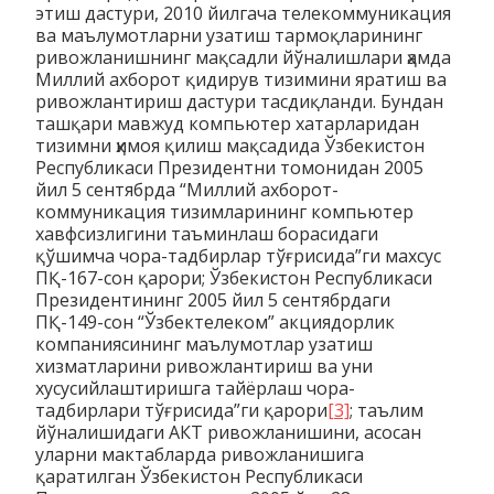
этиш дастури, 2010 йилгача телекоммуникация
ва маълумотларни узатиш тармоқларининг
ривожланишнинг мақсадли йўналишлари ҳамда
Миллий ахборот қидирув тизимини яратиш ва
ривожлантириш дастури тасдиқланди. Бундан
ташқари мавжуд компьютер хатарларидан
тизимни ҳимоя қилиш мақсадида Ўзбекистон
Республикаси Президентни томонидан 2005
йил 5 сентябрда “Миллий ахборот-
коммуникация тизимларининг компьютер
хавфсизлигини таъминлаш борасидаги
қўшимча чора-тадбирлар тўғрисида”ги махсус
ПҚ-167-сон қарори; Ўзбекистон Республикаси
Президентининг 2005 йил 5 сентябрдаги
ПҚ-149-сон “Ўзбектелеком” акциядорлик
компаниясининг маълумотлар узатиш
хизматларини ривожлантириш ва уни
хусусийлаштиришга тайёрлаш чора-
тадбирлари тўғрисида”ги қарори
[3]
; таълим
йўналишидаги АКТ ривожланишини, асосан
уларни мактабларда ривожланишига
қаратилган Ўзбекистон Республикаси