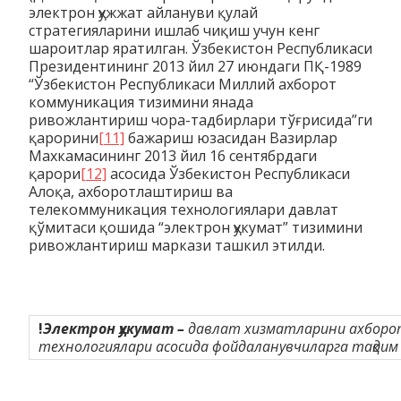
электрон ҳужжат айлануви қулай
стратегияларини ишлаб чиқиш учун кенг
шароитлар яратилган. Ўзбекистон Республикаси
Президентининг 2013 йил 27 июндаги ПҚ-1989
“Ўзбекистон Республикаси Миллий ахборот
коммуникация тизимини янада
ривожлантириш чора-тадбирлари тўғрисида”ги
қарорини
[11]
бажариш юзасидан Вазирлар
Махкамасининг 2013 йил 16 сентябрдаги
қарори
[12]
асосида Ўзбекистон Республикаси
Алоқа, ахборотлаштириш ва
телекоммуникация технологиялари давлат
қўмитаси қошида “электрон ҳукумат” тизимини
ривожлантириш маркази ташкил этилди.
!
Электрон ҳукумат –
давлат хизматларини ахборо
технологиялари асосида фойдаланувчиларга тақдим