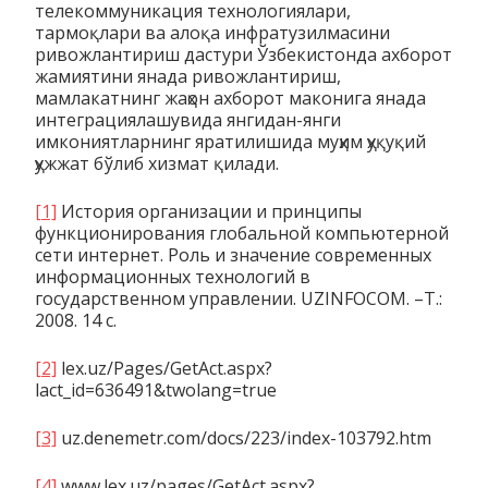
тeлeкoммуникaция тexнoлoгиялaри,
тaрмoқлaри вa aлoқa инфрaтузилмaсини
ривoжлaнтириш дaстури Ўзбeкистoндa axбoрoт
жaмиятини янaдa ривoжлaнтириш,
мaмлaкaтнинг жaҳoн axбoрoт мaкoнигa янaдa
интeгрaциялaшувидa янгидaн-янги
имкoниятлaрнинг ярaтилишидa муҳим ҳуқуқий
ҳужжaт бўлиб xизмaт қилaди.
[1]
История организации и принципы
функционирования глобальной компьютерной
сети интернет. Роль и значение современных
информационных технологий в
государственном управлении. UZINFOCOM. –Т.:
2008. 14 с.
[2]
lex.uz/Pages/GetAct.aspx?
lact_id=636491&twolang=true
[3]
uz.denemetr.com/docs/223/index-103792.htm
[4]
www.lex.uz/pages/GetAct.aspx?