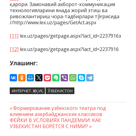
қарори. Замонавий ахборот-коммуникация
технологияларини янада жорий этиш ва
ривожлантириш чора-тадбирлари тўғрисида
//http://www.lex.uz/pages/GetAct.aspx
[11]
lex.uz/pages/getpage.aspx?lact_id=2237916э
[12]
lex.uz/pages/getpage.aspx?lact_id=2237916
Улашинг:
ИНТЕРНЕТ. ҲУҚУҚ
ЎЗБЕКИСТОН
Предыдущая
Формирование узбекского театра под
Навигация
влиянием азербайджанских классиков
запись:
Следующая
ФЕЙКИ В УСЛОВИЯХ ПАНДЕМИИ: КАК
по
запись:
УЗБЕКИСТАН БОРЕТСЯ С НИМИ?
записям