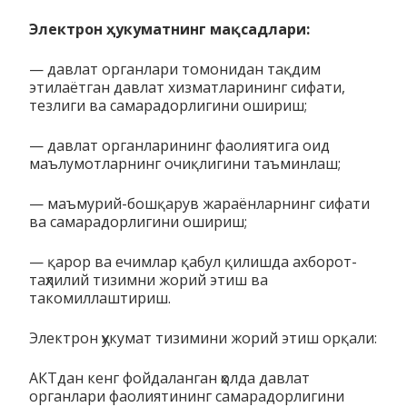
Электрон
ҳ
укуматнинг мақсадлари:
— давлат органлари томонидан тақдим
этилаётган давлат хизматларининг сифати,
тезлиги ва самарадорлигини ошириш;
— давлат органларининг фаолиятига оид
маълумотларнинг очиқлигини таъминлаш;
— маъмурий-бошқарув жараёнларнинг сифати
ва самарадорлигини ошириш;
— қарор ва ечимлар қабул қилишда ахборот-
таҳлилий тизимни жорий этиш ва
такомиллаштириш.
Электрон ҳукумат тизимини жорий этиш орқали:
АКТдан кенг фойдаланган ҳолда давлат
органлари фаолиятининг самарадорлигини