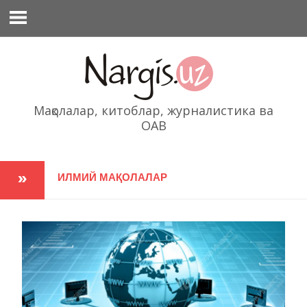
Перейти
к
содержимому
Мақолалар, китоблар, журналистика ва
ОАВ
ИЛМИЙ МАҚОЛАЛАР