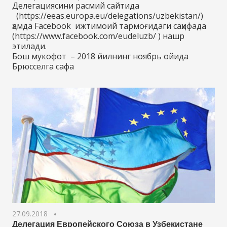
Делегациясини расмий сайтида
(https://eeas.europa.eu/delegations/uzbekistan/)
ҳамда Facebook ижтимоий тармоғидаги саҳифада
(https://www.facebook.com/eudeluzb/ ) нашр
этилади.
Бош мукофот – 2018 йилнинг ноябрь ойида
Брюсселга сафа
27.09.2018
Делегация Европейского Союза в Узбекистане