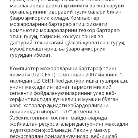
масалаларида давлат ҳокимияти ва бошқаруви
органларининг идоравий тузилмалари билан
ўзаро ҳамкорлик қилади. Компьютер
можароларини бартараф этиш хизмати
компьютер можароларини тезкор бартараф
этиш гуруҳи, таҳлилий, консультация ва
дастурий-техникавий қўллаб-қувватлаш гуруҳи,
мувофиқлаштириш ва ўзаро ҳамкорлик
гуруҳидан иборат.
Компьютер можароларини бартараф этиш
хизмати (UZ-CERT) томонидан 2007 йилнинг 1
июлидан UZ-CERTified дастури ишга туширилди,
унинг мақсади интернет тармоғи миллий
сегменти фойдаланувчиларининг улар веб-
серфинг вақтида дуч келиши мумкин бўлган
хавф-хатарлар ҳақидаги хабардорлигини
оширишдан иборат. “.UZ” домени ва
Ўзбекистоннинг хостинг майдонларида
жойлашган ресурс эгалари дастурнинг мақсадли
аудиторияси ҳисобланади. Лекин у мазкур
ресурслардан фойдаланувчилар, веб-ишлаб