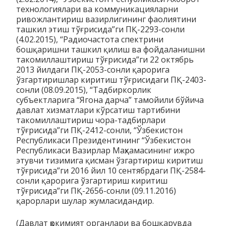
технологиялари ва коммуникацияларни
ривожлантириш вазирлигининг фаолиятини
ташкил этиш тўғрисида”ги ПҚ-2293-сонли
(4.02.2015), “Радиочастота спектрини
бошқаришни ташкил қилиш ва фойдаланишни
такомиллаштириш тўғрисида”ги 22 октябрь
2013 йилдаги ПҚ-2053-сонли қарорига
ўзгартиришлар киритиш тўғрисидаги ПҚ-2403-
сонли (08.09.2015), “Тадбиркорлик
субъектларига “Ягона дарча” тамойили бўйича
давлат хизматлари кўрсатиш тартибини
такомиллаштириш чора-тадбирлари
тўғрисида”ги ПҚ-2412-сонли, “Ўзбекистон
Республикаси Президентининг “Ўзбекистон
Республикаси Вазирлар Маҳкамасининг ижро
этувчи тизимига қисман ўзгартириш киритиш
тўғрисида”ги 2016 йил 10 сентябрдаги ПҚ-2584-
сонли қарорига ўзгартириш киритиш
тўғрисида”ги ПҚ-2656-сонли (09.11.2016)
қарорлари шулар жумласидандир.
(Давлат ҳокимият органлари ва бошқарувда