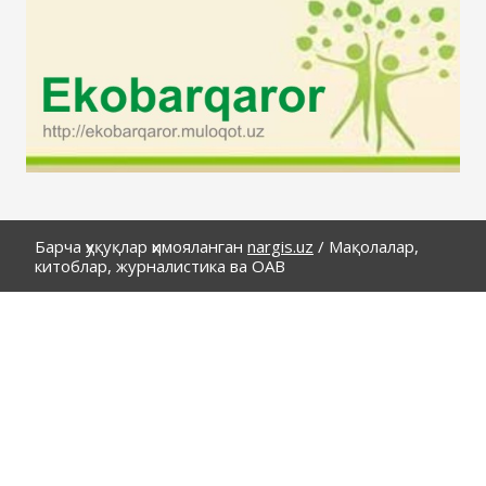
Барча ҳуқуқлар ҳимояланган
nargis.uz
/
Мақолалар,
китоблар, журналистика ва ОАВ