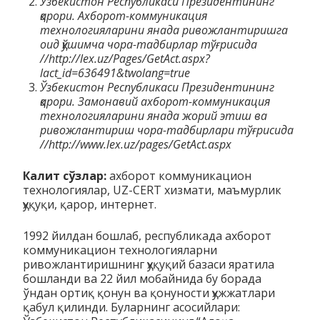
Ўзбекистон Республикаси Президентининг
қарори. Ахборот-коммуникация
технологияларини янада ривожлантиришга
оид қўшимча чора-тадбирлар тўғрисида
//
http
://
lex
.
uz
/
Pages
/
GetAct
.
aspx
?
lact
_
id
=636491&
twolang
=
true
Ўзбекистон Республикаси Президентининг
қарори. Замонавий ахборот-коммуникация
технологияларини янада жорий этиш ва
ривожлантириш чора-тадбирлари тўғрисида
//
http
://
www
.
lex
.
uz
/
pages
/
GetAct
.
aspx
Калит сўзлар:
ахборот коммуникацион
технологиялар, UZ-CERT хизмати, маъмурлик
ҳуқуқи, қарор, интернет.
1992 йилдан бошлаб, республикада ахборот
коммуникацион технологияларни
ривожлантиришнинг ҳуқуқий базаси яратила
бошланди ва 22 йил мобайнида бу борада
ўндан ортиқ қонун ва қонуности ҳужжатлари
қабул қилинди. Буларнинг асосийлари: