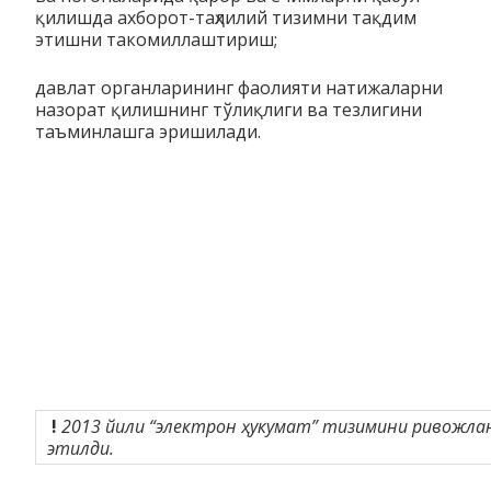
қилишда ахборот-таҳлилий тизимни тақдим
этишни такомиллаштириш;
давлат органларининг фаолияти натижаларни
назорат қилишнинг тўлиқлиги ва тезлигини
таъминлашга эришилади.
!
2013 йили “электрон ҳукумат” тизимини ривожл
этилди.