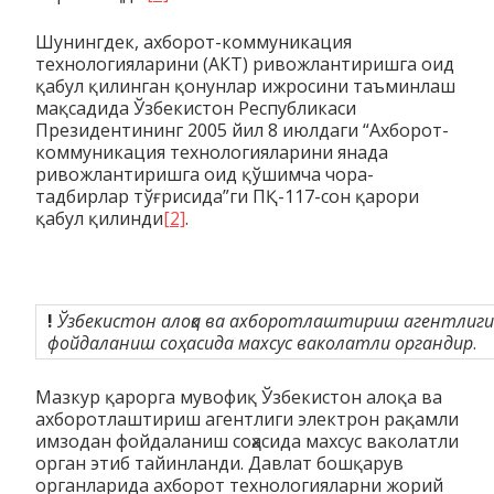
Шунингдек, ахборот-коммуникация
технологияларини (АКТ) ривожлантиришга оид
қабул қилинган қонунлар ижросини таъминлаш
мақсадида Ўзбекистон Республикаси
Президентининг 2005 йил 8 июлдаги “Ахборот-
коммуникация технологияларини янада
ривожлантиришга оид қўшимча чора-
тадбирлар тўғрисида”ги ПҚ-117-сон қарори
қабул қилинди
[2]
.
!
Ўзбекистон алоқа ва ахборотлаштириш агентлиги 
фойдаланиш соҳасида махсус ваколатли органдир
.
Мазкур қарорга мувофиқ Ўзбекистон алоқа ва
ахборотлаштириш агентлиги электрон рақамли
имзодан фойдаланиш соҳасида махсус ваколатли
орган этиб тайинланди. Давлат бошқарув
органларида ахборот технологияларни жорий