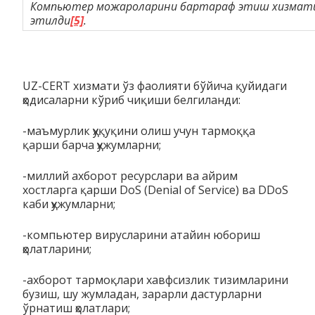
Компьютер можароларини бартараф этиш хизмати
этилди
[5]
.
UZ-CERT хизмати ўз фаолияти бўйича қуйидаги
ҳодисаларни кўриб чиқиши белгиланди:
-маъмурлик ҳуқуқини олиш учун тармоққа
қарши барча ҳужумларни;
-миллий ахборот ресурслари ва айрим
хостларга қарши DoS (Denial of Service) ва DDoS
каби ҳужумларни;
-компьютер вирусларини атайин юбориш
ҳолатларини;
-ахборот тармоқлари хавфсизлик тизимларини
бузиш, шу жумладан, зарарли дастурларни
ўрнатиш ҳолатлари;