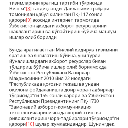
тизимларини яратиш тартиби тўғрисида
Низом”
[8]
тасдиқланди. Давлатимиз раҳбари
томонидан қабул қилинган ПҚ-117 сонли
қарори
[9]
асосида интернет тармоғида
Ўзбекистон ҳақидаги ахборот ресурсларини
шакллантириш ва кўпайтириш бўйича маълум
ишлар олиб борилди.
Бунда яратилаётган Миллий қидирув тизимини
яратиш ва янгилатиш бўйича, уни турли
йўналишлардаги ахборот ресурслар билан
тўлдириш бўйича ишлар олиб борилмоқда.
Ўзбекистон Республикаси Вазирлар
Маҳкамасининг 2010 йил 22 июлдаги
“Республикада қоғозни тежаш ва ундан
оқилона фойдаланишга доир чора-тадбирлар
тўғрисида”ги 155-сонли қарори ва Ўзбекистон
Республикаси Президентининг ПҚ-1730
“Замонавий ахборот-коммуникация
технологияларини янада жорий этиш ва
ривожлантириш чора-тадбирлари тўғрисида”ги
қарори
[10]
шулар жумласидандир. Шунингдек,