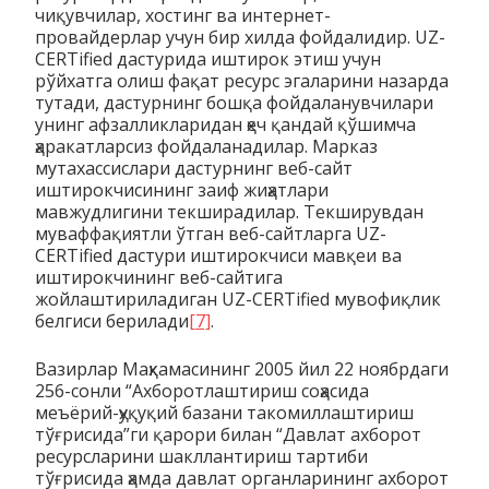
чиқувчилар, хостинг ва интернет-
провайдерлар учун бир хилда фойдалидир. UZ-
CERTified дастурида иштирок этиш учун
рўйхатга олиш фақат ресурс эгаларини назарда
тутади, дастурнинг бошқа фойдаланувчилари
унинг афзалликларидан ҳеч қандай қўшимча
ҳаракатларсиз фойдаланадилар. Марказ
мутахассислари дастурнинг веб-сайт
иштирокчисининг заиф жиҳатлари
мавжудлигини текширадилар. Текширувдан
муваффақиятли ўтган веб-сайтларга UZ-
CERTified дастури иштирокчиси мавқеи ва
иштирокчининг веб-сайтига
жойлаштириладиган UZ-CERTified мувофиқлик
белгиси берилади
[7]
.
Вазирлар Маҳкамасининг 2005 йил 22 ноябрдаги
256-сонли “Ахборотлаштириш соҳасида
меъёрий-ҳуқуқий базани такомиллаштириш
тўғрисида”ги қарори билан “Давлат ахборот
ресурсларини шакллантириш тартиби
тўғрисида ҳамда давлат органларининг ахборот