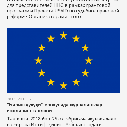
для представителей ННО в рамках грантовой
программы Проекта USAID по судебно- правовой
реформе. Организаторами этого
28.09.2018
“Билиш ҳуқуқи” мавзусида журналистлар
ижодининг танлови
Танловга 2018 йил 25 октябригача якун ясалади
ва Европа Иттифоқининг Ўзбекистондаги