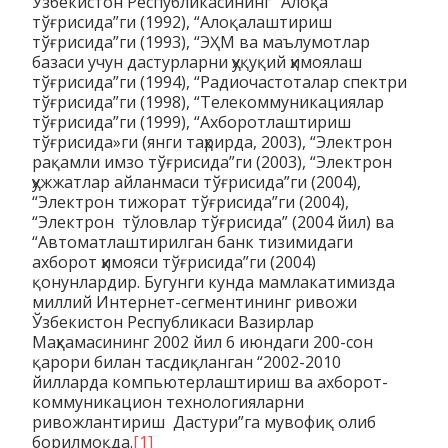
Ўзбекистон Республикасининг “Алоқа
тўғрисида”ги (1992), “Алоқалаштириш
тўғрисида”ги (1993), “ЭҲМ ва маълумотлар
базаси учун дастурларни ҳуқуқий ҳимоялаш
тўғрисида”ги (1994), “Радиочастоталар спектри
тўғрисида”ги (1998), “Телекоммуникациялар
тўғрисида”ги (1999), “Ахборотлаштириш
тўғрисида»ги (янги таҳрирда, 2003), “Электрон
рақамли имзо тўғрисида”ги (2003), “Электрон
ҳужжатлар айланмаси тўғрисида”ги (2004),
“Электрон тижорат тўғрисида”ги (2004),
“Электрон тўловлар тўғрисида” (2004 йил) ва
“Автоматлаштирилган банк тизимидаги
ахборот ҳимояси тўғрисида”ги (2004)
қонунлардир. Бугунги кунда мамлакатимизда
миллий Интернет-сегментининг ривожи
Ўзбекистон Республикаси Вазирлар
Маҳкамасининг 2002 йил 6 июндаги 200-сон
қарори билан тасдиқланган “2002-2010
йилларда компьютерлаштириш ва ахборот-
коммуникацион технологияларни
ривожлантириш Дастури”га мувофиқ олиб
борилмоқда.
[1]