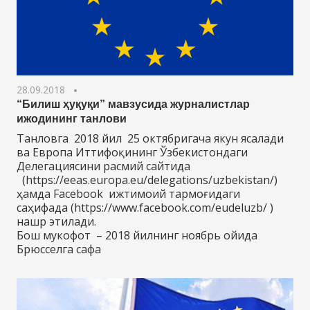
28.09.2018
“Билиш ҳуқуқи” мавзусида журналистлар
ижодининг танлови
Танловга 2018 йил 25 октябригача якун ясалади
ва Европа Иттифоқининг Ўзбекистондаги
Делегациясини расмий сайтида
(https://eeas.europa.eu/delegations/uzbekistan/)
ҳамда Facebook ижтимоий тармоғидаги
саҳифада (https://www.facebook.com/eudeluzb/ )
нашр этилади.
Бош мукофот – 2018 йилнинг ноябрь ойида
Брюсселга сафа