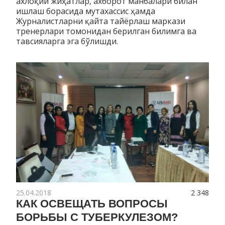
ахлоқий жиҳатлар, ахборот манбалари билан
ишлаш борасида мутахассис ҳамда
Журналистларни қайта тайёрлаш маркази
тренерлари томонидан берилган билимга ва
тавсияларга эга бўлишди.
25.04.2018
2 348
КАК ОСВЕЩАТЬ ВОПРОСЫ
БОРЬБЫ С ТУБЕРКУЛЕЗОМ?