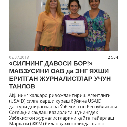
02.07.2018
2 504
«СИЛНИНГ ДАВОСИ БОР!»
МАВЗУСИНИ ОАВ да ЭНГ ЯХШИ
ЁРИТГАН ЖУРНАЛИСТЛАР УЧУН
ТАНЛОВ
АҚШ нинг халқаро ривожлантириш Агентлиги
(USAID) силга қарши кураш бўйича USAID
дастури доирасида ва Ўзбекистон Республикаси
Соғлиқни сақлаш вазирлиги шунингдек
Ўзбекистон журналистларини қайта тайёрлаш
Маркази (ЖҚТМ) билан ҳамкорликда эълон