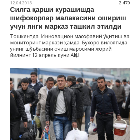
12.04.2018
2 470
Силга қарши курашишда
шифокорлар малакасини ошириш
учун янги марказ ташкил этилди
Тошкентда Инновацион масофавий ўқитиш ва
мониторинг маркази ҳамда Бухоро вилоятида
унинг шўъбасини очиш маросими жорий
йилнинг 12 апрель куни АҚШ