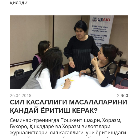
қилади:
26.04.2018
2 360
СИЛ КАСАЛЛИГИ МАСАЛАЛАРИНИ
ҚАНДАЙ ЁРИТИШ КЕРАК?
Семинар-тренингда Тошкент шаҳри, Хоразм,
Бухоро, Қашқадарё ва Хоразм вилоятлари
журналистлари сил касаллиги, уни ёритишдаги