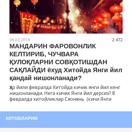
08.02.2018
2 472
МАНДАРИН ФАРОВОНЛИК
КЕЛТИРИБ, ЧУЧВАРА
ҚУЛОҚЛАРНИ СОВҚОТИШДАН
САҚЛАЙДИ ёхуд Хитойда Янги йил
қандай нишонланади?
Ҳар йили февралда Хитойда кичик янги йил кенг
нишонланади. Нега кичик Янги йил дерсиз? 8
февралда хитойликлар Сяонянь (кичи Янги
КИТОБЛАРИМ