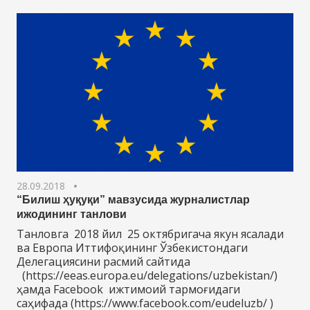
28.09.2018
“Билиш ҳуқуқи” мавзусида журналистлар
ижодининг танлови
Танловга 2018 йил 25 октябригача якун ясалади
ва Европа Иттифоқининг Ўзбекистондаги
Делегациясини расмий сайтида
(https://eeas.europa.eu/delegations/uzbekistan/)
ҳамда Facebook ижтимоий тармоғидаги
саҳифада (https://www.facebook.com/eudeluzb/ )