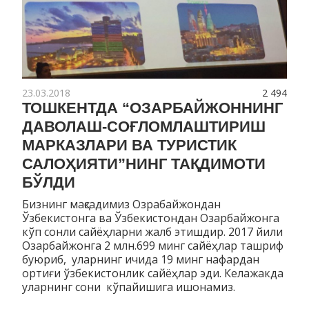
23.03.2018
2 494
ТОШКЕНТДА “ОЗАРБАЙЖОННИНГ
ДАВОЛАШ-CОҒЛОМЛАШТИРИШ
МАРКАЗЛАРИ ВА ТУРИСТИК
САЛОҲИЯТИ”НИНГ ТАҚДИМОТИ
БЎЛДИ
Бизнинг мақсадимиз Озрабайжондан
Ўзбекистонга ва Ўзбекистондан Озарбайжонга
кўп сонли сайёҳларни жалб этишдир. 2017 йили
Озарбайжонга 2 млн.699 минг сайёҳлар ташриф
буюриб, уларнинг ичида 19 минг нафардан
ортиғи ўзбекистонлик сайёҳлар эди. Келажакда
уларнинг сони кўпайишига ишонамиз.