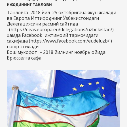
ижодининг танлови
Танловга 2018 йил 25 октябригача якун ясалади
ва Европа Иттифоқининг Ўзбекистондаги
Делегациясини расмий сайтида
(https://eeas.europa.eu/delegations/uzbekistan/)
ҳамда Facebook ижтимоий тармоғидаги
саҳифада (https://www.facebook.com/eudeluzb/ )
нашр этилади.
Бош мукофот – 2018 йилнинг ноябрь ойида
Брюсселга сафа