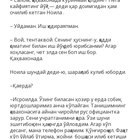
кайфиятинг йўқ? — деди ҳар доимгидан ҳам
очилиб кетган Ноила .
– Уйдаман. Иш қидираяпман.
– Вой, тентаквой. Сенинг ҳуснинг-у, қадди
қоматинг билан иш йўқ деб юрибсанми? Агар
хоҳласанг, чет элда сен боп иш бор.
Қаҳвахонада.
Ноила шундай деди-ю, шарақлаб кулиб юборди.
–Қаерда?
–Исроилда. Ўзинг биласан ҳозир у ерда собиқ
юртдош­ларимиз анча кўпайган. Танишимнинг
қавахонасига айнан чиройли рус официантка
зарур. Сени учратганимни қара. Ўзи шуни
эшитибоқ сен ҳақингда ўйловдим. Агар хўп
десанг, мана телефон рақамим. Қўнғироқ қил. Фақат
кўп ўйлаб ўтирма, жойни бошқаси илиб кетиши