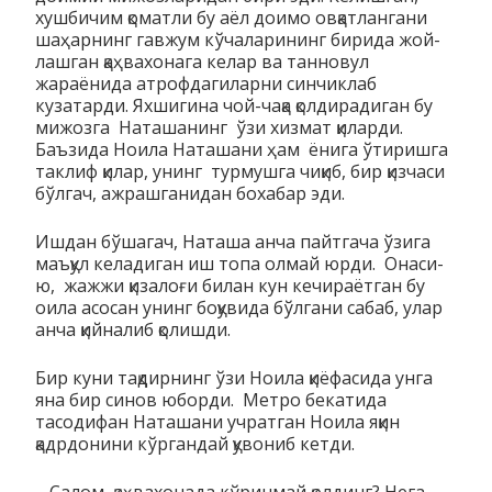
хушбичим қоматли бу аёл доимо овқатлангани
ша­ҳарнинг гавжум кўчаларининг бирида жой­
лаш­ган қаҳвахонага ке­лар ва танновул
жараёнида атроф­да­ги­лар­ни синчиклаб
кузатарди. Ях­шигина чой-чақа қолдирадиган бу
мижозга Наташанинг ўзи хизмат қи­ларди.
Баъзида Ноила На­ташани ҳам ёнига ўтиришга
таклиф қилар, унинг турмушга чи­қиб, бир қизчаси
бўлгач, ажрашганидан бохабар эди.
Ишдан бўшагач, Наташа анча пайтгача ўзига
маъқул келадиган иш топа олмай юрди. Онаси-
ю, жажжи қизалоғи билан кун кечираётган бу
оила асосан унинг боқувида бўлгани сабаб, улар
анча қийналиб қолишди.
Бир куни тақдирнинг ўзи Ноила қиёфасида унга
яна бир синов юборди. Метро бекатида
тасодифан Наташани учратган Ноила яқин
қадрдонини кўргандай қувониб кетди.
– Салом, қаҳвахонада кўринмай қолдинг? Нега