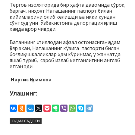
Тергов изоляторида бир ҳафта давомида сўроқ
бергач, ниҳоят Наташанинг паспорт билан
кийимларини олиб келишди ва икки кундан
сўнг суд уни Ўзбекистонга депортация қилиш
ҳақида қарор чи­қарди.
Ватаннинг «тиллодан афзал остонасига» қадам
қўяр экан, Ната­ша­­нинг кўзига паспорти билан
боғлиқ ишкалликлар ҳам кўринмас, у жан­натда
яшаб туриб, сароб излаб кетганлигини англаб
етган эди.
Наргис Қосимова
Улашинг:
ОДАМ САДОСИ