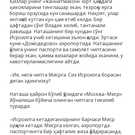
Қизлар унинг «жаннатмакон» юрт ҳақидаги
ҳикояларини тинглашар экан, тезроқ у ерга
бориш орзусида кун санашарди. Ниҳоят, улар
интиқиб кутган кун ҳам етиб келди. Бир
ҳафтадан сўнг Владик келиб, тантанали
равишда Наташанинг бир кундан сўнг
Исроилга учиб кетишини эълон қилди. Эртаси
куни «Домодедово» аэропортида Наташанинг
қўлига унинг паспорти ва самолёт чиптасини
берар экан, ҳамма визалари жойида эканини, у
хавотирланмаслигини айтди.
–Ие, нега чипта Мисрга. Сиз Исроилга борасан
деган эдингизку?
Наташа ҳайрон бўлиб қўлидаги «Москва–Миср»
йўналиши бўйича олинган чиптага тикилиб
турарди.
–Исроилга кетадиганларнинг барчаси Миср
орқали кетади. Мисрга келгач, аэропортда
паспортингга бир ҳафталик виза қўйдирасанда,