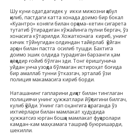
Шу куни одатдагидек у икки мижозни қабул
қилиб, пастдаги катта хонада доимо бир бокал
«Куантро» коняги билан орқама–кетин сигарета
тутатиб ўтирадиган хўжайинга пулни бергач, ўз
хона­сига кўтарилди. Хожатхонага кириб, унинг
кичик тўйнугидан олдиндан тайёрлаб қўйган
арқон билан пастга осилиб тушди. Бахтига
доимо эшик олдида турадиган барзанги ҳам
қаёққадир ғойиб бўлган эди. Тонг ёришгунича
уйдан унча узоқда бўлмаган истироҳат боғида
бир амал­лаб тунни ўтказгач, эрталаб ўзи
полиция макамасига кириб борди.
Наташанинг гапларини диққат билан тинглаган
полициячи унинг ҳужжатлари йўқлигини билгач,
кулиб қўйди. Унинг гап оҳангига қараганда ўз
ихтиёрлари билан мамлакат ҳудудида
ҳужжатсиз юрган бошқа мамлакат фуқаролари
камдан-кам маҳкамага ташриф буюришарди,
шекилли.