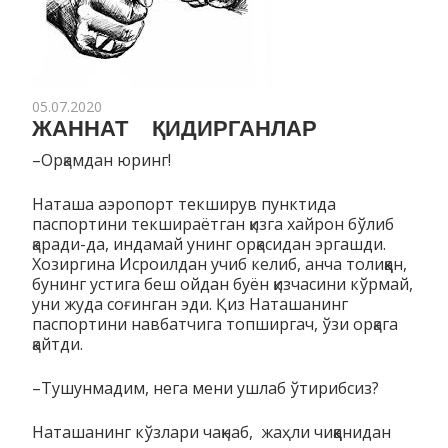
05.07.2020
ЖАННАТ ҚИДИРГАНЛАР
–Орқамдан юринг!
Наташа аэропорт текширув пунктида
паспортини текшираётган қизга хайрон бўлиб
қаради-да, индамай унинг орқасидан эргашди.
Хозиргина Исроилдан учиб келиб, анча толиққан,
бунинг устига беш ойдан буён қизчасини кўрмай,
уни жуда соғинган эди. Қиз Наташанинг
паспортини навбатчига топширгач, ўзи орқага
қайтди.
–Тушунмадим, нега мени ушлаб ўтирибсиз?
Наташанинг кўзлари чақнаб, жаҳли чиққанидан