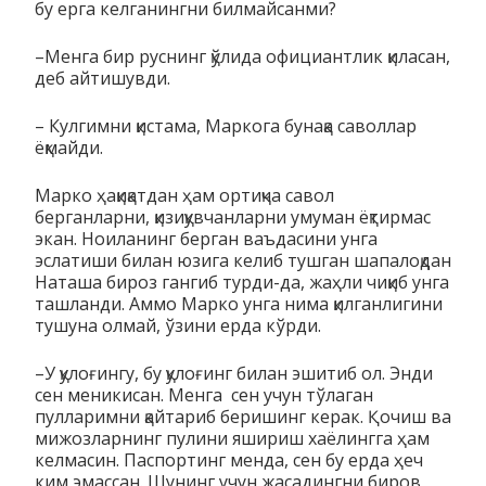
бу ерга келганингни билмайсанми?
–Менга бир руснинг қўлида официантлик қиласан,
деб айтишувди.
– Кулгимни қистама, Маркога бунақа саволлар
ёқмайди.
Марко ҳақиқатдан ҳам ортиқча савол
берганларни, қизиқувчанларни умуман ёқтирмас
экан. Ноиланинг берган ваъдасини унга
эслатиши билан юзига келиб тушган шапалоқдан
Наташа бироз гангиб турди-да, жаҳли чиқиб унга
ташланди. Аммо Марко унга нима қилганлигини
тушуна олмай, ўзини ерда кўрди.
–У қулоғингу, бу қулоғинг билан эшитиб ол. Энди
сен меникисан. Менга сен учун тўлаган
пулларимни қайтариб беришинг керак. Қочиш ва
мижозларнинг пулини яшириш хаёлингга ҳам
келмасин. Паспортинг менда, сен бу ерда ҳеч
ким эмассан. Шунинг учун жасадингни биров