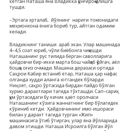
кетган Наташа яна Владикка қўнғироқ қилишга
тушди.
–Эртага эрталаб, йўлнинг нариги томонидаги
меҳмонхона ёнига бориб тур, айтган одамим
келади.
Владикнинг таниши араб экан. Улар машинада
4–4,5 соат юриб, чўли биёбонга чиқишди.
Наташанинг рус тилида берган саволларига
ҳайдовчи бир-икки марта бош чайқаб қўйгач, аёл
бошқа оғиз очмади. Машина деразаси ортида
Саҳрои Кабир ястаниб ётар, Наташа ҳар нафас
олганда худди аланга ютгандек бўларди.
Ниҳоят, саҳро ўртасида бирдан пайдо бўлган
хурмо дарахтлари тагида тўхташди. Сап–сариқ
қум ўртасидаги бу кичик ҳаёт оролчаси
Наташанинг кўзига жаннатнинг бир бўлагидек
кўриниб кетди. Ҳайдовчининг имо-ишораси
билан у дарахт тагида турган «Жип»
машинасига ўтиб ўтиргач, улар яна йўлларида
давом этишди. Наташа Исроилга бўлган йўл