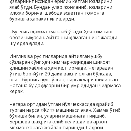
қизларнинг иссиқдан ёрилиб кетган юзларини
ялаб ўтди. Бундан улар жонланиб, юзларини
иложи борича шабода эсаётган томонга
буришга ҳаракат қилишарди.
–Бу ёғига ҳамма эмаклаб ўтади. Ҳеч кимнинг
овози чиқмасин. Айтганни қилмаганнинг жасади
шу ерда қолади.
Инглиз ва рус тилларида айтилган ушбу
сўзларан сўнг ҳеч ким чарчоқликдан шикоят
қилишни хаёлига ҳам келтирмади. Чегарадан
ўтиш бор-йўғи 20 дақиқа вақтни олган бўлсада,
оғиз–бурнига қум тўлган, тирсаклари шилинган
Наташа бу дақиқаларни бир умр ёдидан чиқармаса
керак.
Чегара ортидан ўтган йўл чеккасида қорайиб
турган нарса «Жип» машинаси экан. Ҳамма ўтиб
бўлиши билан, уларни машинага тиқишиб,
Бершева шаҳрига олиб келишди ва арзон
мехмонхонага жойлаштиришди. Саҳрои