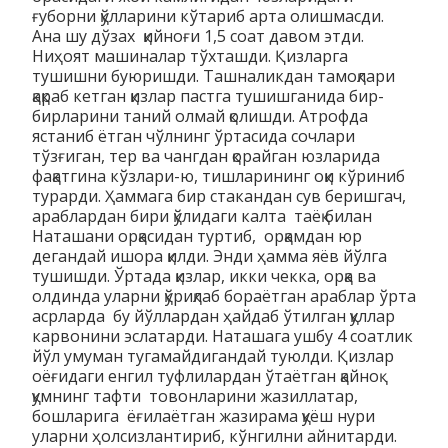
ғуборни қўлларини кўтариб арта олишмасди.
Ана шу дўзах қийноғи 1,5 соат давом этди.
Ниҳоят машиналар тўхташди. Қизларга
тушишни буюришди. Ташналикдан тамоқлари
қақраб кетган қизлар пастга тушишганида бир-
бирларини таний олмай қолишди. Атрофда
ястаниб ётган чўлнинг ўртасида сочлари
тўзғиган, тер ва чангдан қорайган юзларида
фақатгина кўзлари-ю, тишларининг оқи кўриниб
турарди. Ҳаммага бир стакандан сув беришгач,
араблардан бири қўлидаги калта таёқ билан
Наташани орқасидан туртиб, орқамдан юр
дегандай ишора қилди. Энди ҳамма яёв йўлга
тушишди. Ўртада қизлар, икки чекка, орқа ва
олдинда уларни қўриқлаб бораётган араблар ўрта
асрларда бу йўллардан ҳайдаб ўтилган қуллар
карвонини эслатарди. Наташага ушбу 4 соатлик
йўл умуман тугамайдигандай туюлди. Қизлар
оёғидаги енгил туфлилардан ўтаётган қайноқ
қумнинг тафти товонларини жазиллатар,
бошларига ёғилаётган жазирама қуёш нури
уларни ҳолсизлантириб, кўнгилни айнитарди.