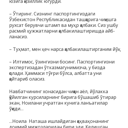
юзига қизиллик югурди.
– Ўтиринг. Сизнинг паспортингиздаги
Ўзбекистон Республ­и­ка­сидан ташқарига чиқишга
рухсат берувчи штамп ва муҳр қал­ба­ки. Сиз ушбу
расмий ҳужжатларни қалбакилаштиришда айб­
ла­насиз.
– Туҳмат, мен ҳеч нарса қалбакилаштирганим йўқ.
– Илтимос, ўзингизни босинг. Паспортингизни
экспертизадан ўтказмагунимизча, у бизда
қолади. Ҳаммаси тўғри бўлса, албатта уни
қайтариб оласиз.
Навбатчининг хонасидан чиққан аёл, йўлакка
қўйилган курсилар­нинг бирига бўшашиб ўтирар
экан, Ноилани учратган кунига ланъа­ти­лар
ўқиди…
…Ноила Наташа ишлайдиган қаҳваҳонанинг
доимий мижоз­ла­ридан бири эди. Келишган,