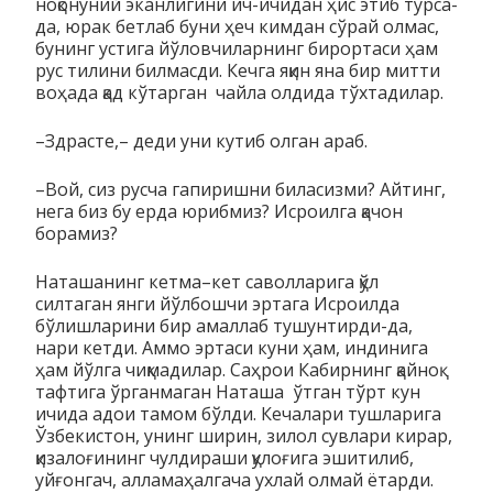
ноқонуний эканлигини ич-ичидан ҳис этиб турса-
да, юрак бетлаб буни ҳеч кимдан сўрай олмас,
бунинг устига йўловчиларнинг бирортаси ҳам
рус тилини билмасди. Кечга яқин яна бир митти
воҳада қад кўтарган чайла олдида тўхтадилар.
–Здрасте,– деди уни кутиб олган араб.
–Вой, сиз русча гапиришни биласизми? Айтинг,
нега биз бу ерда юрибмиз? Исроилга қачон
борамиз?
Наташанинг кетма–кет саволларига қўл
силтаган янги йўлбошчи эртага Исроилда
бўлишларини бир амаллаб тушунтирди-да,
нари кетди. Аммо эртаси куни ҳам, индинига
ҳам йўлга чиқмадилар. Саҳрои Кабирнинг қайноқ
тафтига ўрганмаган Наташа ўтган тўрт кун
ичида адои тамом бўлди. Кечалари тушларига
Ўзбекистон, унинг ширин, зилол сувлари кирар,
қизалоғининг чулдираши қулоғига эшитилиб,
уйғонгач, алламаҳалгача ухлай олмай ётарди.