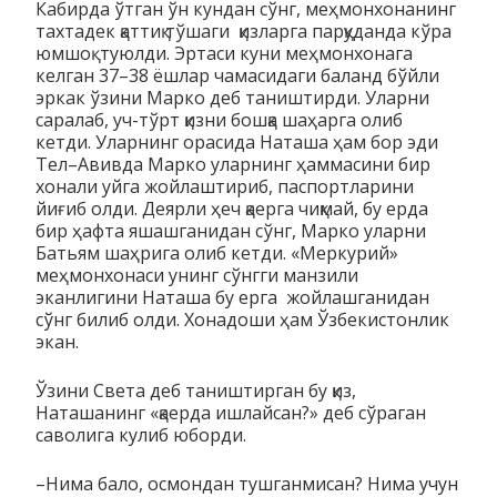
Кабирда ўтган ўн кундан сўнг, меҳмонхонанинг
тахтадек қаттиқ тўшаги қизларга парқуданда кўра
юмшоқ туюлди. Эртаси куни меҳмонхонага
келган 37–38 ёшлар чамасидаги баланд бўйли
эркак ўзини Марко деб таништирди. Уларни
саралаб, уч-тўрт қизни бошқа шаҳарга олиб
кетди. Уларнинг орасида Наташа ҳам бор эди
Тел–Авивда Марко уларнинг ҳаммасини бир
хонали уйга жойлаштириб, паспортларини
йиғиб олди. Деярли ҳеч қаерга чиқмай, бу ерда
бир ҳафта яшашганидан сўнг, Марко уларни
Батьям шаҳрига олиб кетди. «Меркурий»
меҳмонхонаси унинг сўнгги манзили
эканлигини Наташа бу ерга жойлашганидан
сўнг билиб олди. Хонадоши ҳам Ўзбекистонлик
экан.
Ўзини Света деб таништирган бу қиз,
Наташанинг «қаерда ишлайсан?» деб сўраган
саволига кулиб юборди.
–Нима бало, осмондан тушганмисан? Нима учун