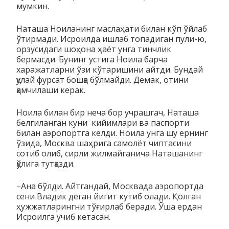
мум­кин.
Наташа Ноиланинг маслаҳати билан кўп ўйлаб
ўтирмади. Исроилда ишлаб топадиган пули-ю,
орзусидаги шоҳона ҳаёт унга тинчлик
бермасди. Бунинг устига Ноила барча
харажатларни ўзи кўтаришини айтди. Бундай
қулай фурсат бошқа бўлмайди. Демак, отини
қамчилаши керак.
Ноила билан бир неча бор учрашгач, Наташа
белгиланган куни кийимлари ва паспорти
билан аэропортга келди. Ноила унга шу ернинг
ўзида, Москва шаҳрига самолёт чиптасини
сотиб олиб, сирли жилмайганича Наташанинг
қўлига тутқазди.
–Ана бўлди. Айтгандай, Москвада аэропортда
сени Владик деган йигит кутиб олади. Қолган
ҳужжатларингни тўғирлаб беради. Ўша ердан
Исроилга учиб кетасан.