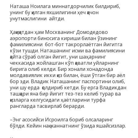
Наташа Ноилага миннатдорчилик билдириб,
унинг бу қилган яхшилигини ҳеч қачон
унутмаслигини айтди.
Ҳақиқатдан ҳам Москванинг Домодедово
аэропорти биносига кириши билан ўзининг
фамилиясини бот-бот такрорлаётган йигитга
кўзи тушди. Наташанинг исми ва фамилиясини
қайта сўраб олган йигит, уни шаҳарнинг
чеккасида жойлашган кўп қаватли уйларнинг
бирига олиб келди. Бир хонали хонадонда
молдавиялик икки қиз билан, ёши ўтган бир аёл
бор эди. Владик Наташанинг паспортини олиб,
уни шу ерда қолдириб кетди. Бу ерга Владикдан
ташқари яна бир йигит тез-тез келиб турар ва
қизларга келгусидаги ҳаётларини турфа
рангларда тасвирлаб берарди.
–Энг асосийси Исроилга бориб олсаларинг
бўлди. Кейин нақ жаннатнинг ўзида яшайсизлар.