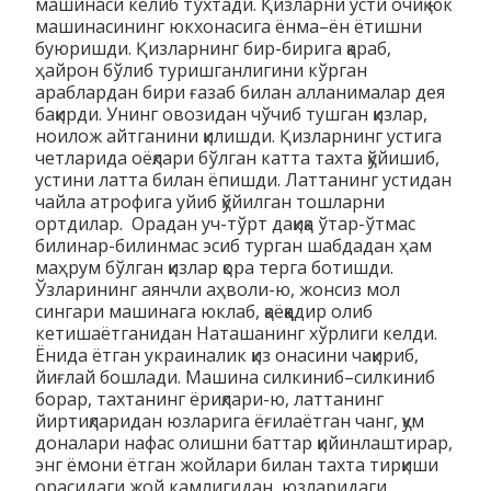
машинаси келиб тўхтади. Қиз­ларни усти очиқ юк
машинасининг юкхонасига ёнма–ён ётишни
буюришди. Қизларнинг бир-бирига қараб,
ҳайрон бўлиб туришган­лигини кўрган
араблардан бири ғазаб билан алланималар дея
бақир­ди. Унинг овозидан чўчиб тушган қизлар,
ноилож айтганини қилишди. Қизларнинг устига
четларида оёқлари бўлган катта тахта қўйишиб,
устини латта билан ёпишди. Латтанинг устидан
чайла атрофига уйиб қўйилган тошларни
ортдилар. Орадан уч-тўрт дақиқа ўтар-ўтмас
билинар-билинмас эсиб турган шабдадан ҳам
маҳрум бўлган қизлар қора терга ботишди.
Ўзларининг аянчли аҳволи-ю, жонсиз мол
сингари машинага юклаб, қаёққадир олиб
кетишаётганидан Наташанинг хўрлиги келди.
Ёнида ётган украиналик қиз онасини чақириб,
йиғлай бошлади. Машина силкиниб–силкиниб
борар, тахтанинг ёриқлари-ю, латтанинг
йиртиқларидан юзларига ёғилаётган чанг, қум
доналари нафас олишни баттар қийинлаштирар,
энг ёмони ётган жойлари билан тахта тирқиши
орасидаги жой камлигидан юзларидаги