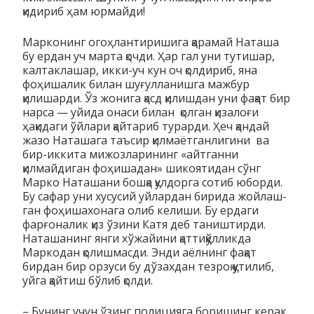
қидириб ҳам юрмайди!
Марконинг огоҳлантиришига қарамай Наташа
бу ердан уч марта қочди. Ҳар гал уни тутишар,
калтаклашар, икки-уч кун оч қолдириб, яна
фоҳишалик билан шуғулланишга мажбур
қилишарди. Ўз жонига қасд қилишдан уни фақат бир
нарса — уйида онаси билан қолган қизалоғи
ҳақидаги ўйлари қайтариб турарди. Ҳеч қандай
жазо Наташага таъсир қилмаётганлигини ва
бир-иккита мижозларининг «айтганни
қилмайдиган фоҳи­ша­дан» шикоятидан сўнг
Марко Наташани бошқа қулдорга со­­тиб юборди.
Бу сафар уни хусусий уйлардан бирида жой­лаш­
ган фоҳишахонага олиб келиши. Бу ердаги
фарғоналик қиз ўзини Катя деб таништирди.
Наташанинг янги хўжайини қат­тиқ­қўлликда
Маркодан қолишмасди. Энди аёлнинг фақат
бирдан бир орзуси бу дўзахдан тезроқ қутилиб,
уйга қайтиш бўлиб қолди.
– Бунинг учун ўзинг полицияга боришинг керак.