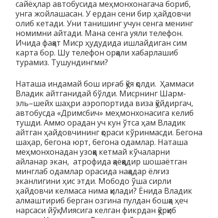
сайёҳлар автобусида меҳмонхонагача бориб,
унга жойлашасан. У ердан сени бир ҳайдовчи
олиб кетади. Уни танишинг учун сенга менинг
номимни айтади. Мана сенга уяли телефон.
Ичида фақат Миср ҳудудида ишлайдиган сим
карта бор. Шу телефон орқали хабарлашиб
турамиз. Тушундингми?
Наташа индамай бош ирғаб қўя қолди. Ҳаммаси
Владик айтганидай бўлди. Мисрнинг Шарм-
эль–шейх шаҳри аэропортида виза қўйдиргач,
автобусда «Дримсбич» меҳмонхонасига келиб
тушди. Аммо орадан уч кун ўтса ҳам Владик
айтган ҳайдовчининг қораси кўринмасди. Бегона
шаҳар, бегона юрт, бегона одамлар. Наташа
меҳмонхонадан узоққа кетмай кўчаларни
айланар экан, атрофида қаёққадир шошаётган
минглаб одамлар орасида нақадар ёлғиз
эканлигини ҳис этди. Мободо ўша сирли
ҳайдовчи келмаса нима қилади? Ёнида Владик
алмаштириб берган озгина пулдан бошқа ҳеч
нарсаси йўқ. Миясига келган фикрдан қўрқиб