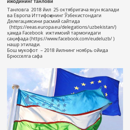
ижодининг танлови
Танловга 2018 йил 25 октябригача якун ясалади
ва Европа Иттифоқининг Ўзбекистондаги
Делегациясини расмий сайтида
(https://eeas.europa.eu/delegations/uzbekistan/)
ҳамда Facebook ижтимоий тармоғидаги
саҳифада (https://www.facebook.com/eudeluzb/ )
нашр этилади.
Бош мукофот – 2018 йилнинг ноябрь ойида
Брюсселга сафа