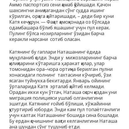
Аммо пас­портсиз сени қамаб қўйишади. Қачон
шахсингни аниқлагандан сўнг судда ишинг
кўрилгач, орқага қайтаришади, – деди бир куни
Катя кечқурун. — Фақат қамоқхонада оз бўлсада
одам­ба­шара бўлиб яшашинг учун пул керак.
Пулинг бўлса нозир­лар­нинг ўзидан барча
керакли нарсани сотиб оласан.
Катянинг бу гаплари Наташанинг ёдида
муҳрланиб қолди. Эн­ди у мижозларининг барча
қилиқларини кўтаришга ҳаракат қилар, улар
томонидан ора–чора ортиқча берилган пулни
хона­сидаги полнинг тахтасини кўчириб, ўзи
ясаган туйнукка беки­тар­ди. Январь ойининг
ўрталарида Катя эрталаб қайтиб кел­мади.
Орадан икки кун ўтгач, Наташа оқсоч қиздан уни
миг­ра­ция полицияси ушлаб олганлигини
эшитди. Катянинг ғойиб бў­лиши, хўжайинни
қутуртириб юборди. Энди кам пул топа­ёт­ганлиги
учун калтак Наташанинг бошида сина бошлади.
Бу ер­дан қочишнинг вақти келганлигини Наташа
ана шундан сўнг тушуниб етди.