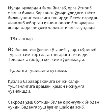
Йўлда қизлардан бири йиғлаб, ерга ўтириб
олиши билан, барзанги қўриқчи қўлидаги таёғи
билан унинг елкасига туширди. Бехос оғриқдан
чинқириб юборган қизнинг овози бошқаларни
янада жадалроқ олға ҳаракат қилишга ундади.
–Тўхтанглар.
Йўлбошловчи қўлини кўтариб, узоқда кўриниб
турган сим тортилган чегарага тикилди.
Теварак-атрофда ҳеч ким кўринмасди.
–Қоронғи тушишини кутамиз.
Қизлар бараваракайига кечки салқин
тушганлигига қарамай, ҳамон иссиқ қумга
чўзилишди.
Саҳрода қуёш ботиши билан қоронғулик бирдан
чўкди. Баданга ҳуш ёқувчи шабода эсиб,