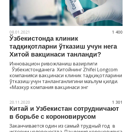
08.01.2021
1 400
Ўзбекистонда клиник
тадқиқотларни ўтказиш учун нега
Хитой вакцинаси танланди?
Инновацион ривожланиш вазирлиги
Ўзбекистонданега Хитойнинг Zhifei Longcom
компанияси вакцинаси клиник тадқиқотларини
ўтказиш учун танланганлигини маълум қилди.
«Мазкур компания вакцинаси энг
20.11.2020
1 301
Китай и Узбекистан сотрудничают
в борьбе с короновирусом
Заканчивается один из самый трудный год в
истории человечества. Пандемия короновируса