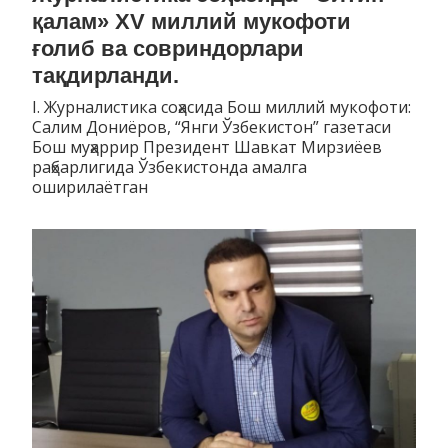
қалам» XV миллий мукофоти
ғолиб ва совриндорлари
тақдирланди.
I. Журналистика соҳасида Бош миллий мукофоти:
Салим Дониёров, “Янги Ўзбекистон” газетаси
Бош муҳаррир Президент Шавкат Мирзиёев
раҳбарлигида Ўзбекистонда амалга
оширилаётган