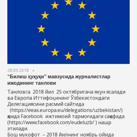
28.09.2018
“Билиш ҳуқуқи” мавзусида журналистлар
ижодининг танлови
Танловга 2018 йил 25 октябригача якун ясалади
ва Европа Иттифоқининг Ўзбекистондаги
Делегациясини расмий сайтида
(https://eeas.europa.eu/delegations/uzbekistan/)
ҳамда Facebook ижтимоий тармоғидаги саҳифада
(https://www.facebook.com/eudeluzb/ ) нашр
этилади.
Бош мукофот – 2018 йилнинг ноябрь ойида