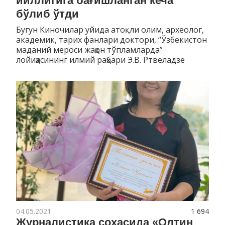
йиллигига бағишланган кеча
бўлиб ўтди
Бугун Киночилар уйида атоқли олим, археолог,
академик, тарих фанлари доктори, “Ўзбекистон
маданий мероси жаҳон тўпламларда”
лойиҳасининг илмий раҳбари Э.В. Ртвеладзе
04.05.2021
1 694
Журналистика соҳасида «Олтин