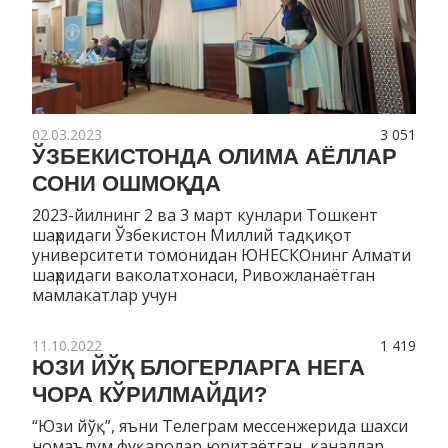
02.03.2023
3 051
ЎЗБЕКИСТОНДА ОЛИМА АЁЛЛАР
СОНИ ОШМОҚДА
2023-йилнинг 2 ва 3 март кунлари Тошкент
шаҳридаги Ўзбекистон Миллий тадқиқот
университети томонидан ЮНЕСКОнинг Алмати
шаҳридаги ваколатхонаси, Ривожланаётган
мамлакатлар учун
11.10.2022
1 419
ЮЗИ ЙЎҚ БЛОГЕРЛАРГА НЕГА
ЧОРА КЎРИЛМАЙДИ?
“Юзи йўқ”, яъни Телеграм мессенжерида шахси
номаълум фуқаролар юритаётган каналлар