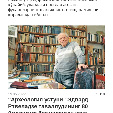
кўпайиб, улардаги постлар асосан
фуқароларнинг шахсиятига тегиш, жамиятни
қоралашдан иборат.
19.05.2022
1 310
“Археология устуни” Эдвард
Ртвеладзе таваллудининг 80