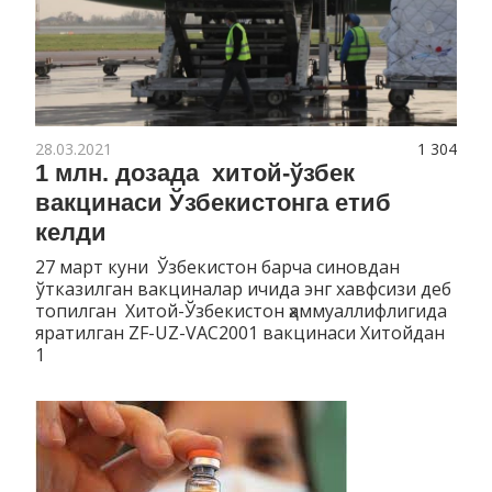
28.03.2021
1 304
1 млн. дозада хитой-ўзбек
вакцинаси Ўзбекистонга етиб
келди
27 март куни Ўзбекистон барча синовдан
ўтказилган вакциналар ичида энг хавфсизи деб
топилган Хитой-Ўзбекистон ҳаммуаллифлигида
яратилган ZF-UZ-VAC2001 вакцинаси Хитойдан
1