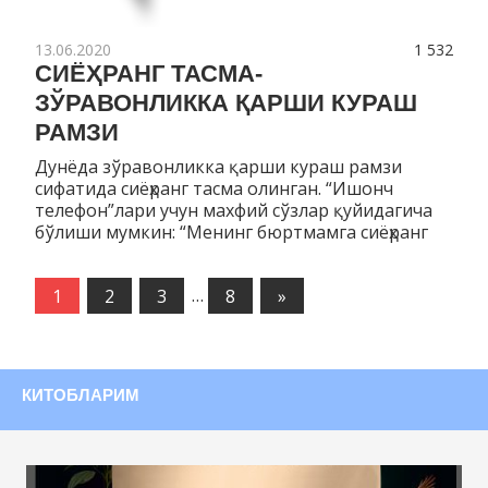
13.06.2020
1 532
СИЁҲРАНГ ТАСМА-
ЗЎРАВОНЛИККА ҚАРШИ КУРАШ
РАМЗИ
Дунёда зўравонликка қарши кураш рамзи
сифатида сиёҳранг тасма олинган. “Ишонч
телефон”лари учун махфий сўзлар қуйидагича
бўлиши мумкин: “Менинг бюртмамга сиёҳранг
1
2
3
…
8
Следующие
»
записи
КИТОБЛАРИМ