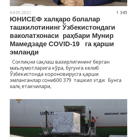
04.05.2021
1 345
ЮНИСЕФ халқаро болалар
ташкилотининг Ўзбекистондаги
ваколатхонаси раҳбари Мунир
Мамедзаде COVID-19 га қарши
эмланди
Соғлиқни сақлаш вазирлигининг берган
маълумотларига кўра, бугунга келиб
Ўзбекистонда короновирусга қарши
эмланганлар сони600 379 ташкил этди. Бунга
халқ етакчилари,