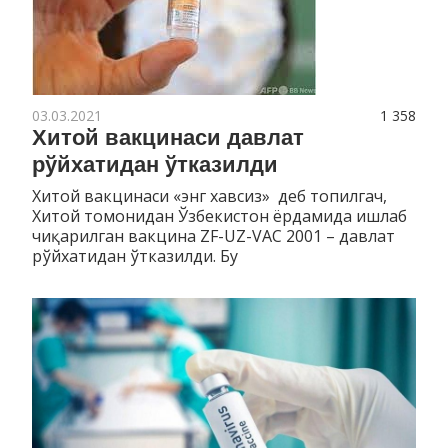
03.03.2021
1 358
Хитой вакцинаси давлат
рўйхатидан ўтказилди
Хитой вакцинаси «энг хавсиз» деб топилгач,
Хитой томонидан Ўзбекистон ёрдамида ишлаб
чиқарилган вакцина ZF-UZ-VAC 2001 – давлат
рўйхатидан ўтказилди. Бу