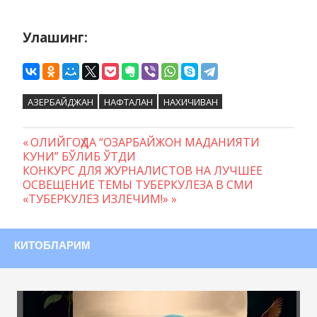
Улашинг:
АЗЕРБАЙДЖАН
НАФТАЛАН
НАХИЧИВАН
Предыдущая
ОЛИЙГОҲДА “ОЗАРБАЙЖОН МАДАНИЯТИ
Навигация
КУНИ” БЎЛИБ ЎТДИ
запись:
Следующая
КОНКУРС ДЛЯ ЖУРНАЛИСТОВ НА ЛУЧШЕЕ
по
запись:
ОСВЕЩЕНИЕ ТЕМЫ ТУБЕРКУЛЕЗА В СМИ
записям
«ТУБЕРКУЛЕЗ ИЗЛЕЧИМ!»
КИТОБЛАРИМ