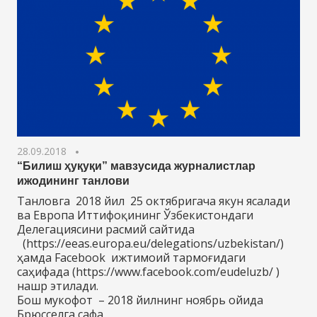
28.09.2018
“Билиш ҳуқуқи” мавзусида журналистлар
ижодининг танлови
Танловга 2018 йил 25 октябригача якун ясалади
ва Европа Иттифоқининг Ўзбекистондаги
Делегациясини расмий сайтида
(https://eeas.europa.eu/delegations/uzbekistan/)
ҳамда Facebook ижтимоий тармоғидаги
саҳифада (https://www.facebook.com/eudeluzb/ )
нашр этилади.
Бош мукофот – 2018 йилнинг ноябрь ойида
Брюсселга сафа