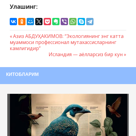
Улашинг:
Предыдущая
Азиз АБДУҲАКИМОВ: “Экологиянинг энг катта
Навигация
муаммоси профессионал мутахассисларнинг
запись:
камлигидир”
по
Следующая
Исландия — аёлларсиз бир кун
записям
запись:
КИТОБЛАРИМ