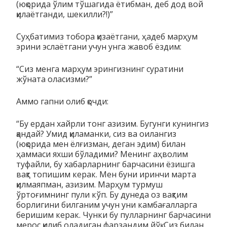
(юқорида ўлим тўшагида ётибман, деб дод вой
қилаётганди, шекилли?!)”
Суҳбатимиз тобора қизаётгани, ҳадеб марҳум
эрини эслаётгани учун унга жавоб ёздим:
“Сиз менга марҳум эрингизнинг суратини
жўната оласизми?”
Аммо гапни олиб қочди:
“Бу ердан хайрли тонг азизим. Бугунги кунингиз
қандай? Умид қиламанки, сиз ва оилангиз
(юқорида мен ёлғизман, деган эдим) билан
ҳаммаси яхши бўладими? Менинг аҳволим
туфайли, бу хабарларнинг барчасини ёзишга
вақт топишим керак. Мен буни иринчи марта
қилмаяпман, азизим. Марҳум турмуш
ўртоғимнинг пули кўп. Бу дунеда оз вақтим
борлигини билганим учун уни камбағалларга
беришим керак. Чунки бу пулларнинг барчасини
мерос қилиб оладиган фарзандим йўқ. Сиз билан