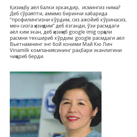
Қизиқ, бу аёл балки эркакдир, исмингиз нима?
Деб сўраяпти, амммо биринчи хабарида
“профилингизни кўрдим, сиз ажойиб кўринасиз,
мен сизга қизиқдим” деб ёзганди, ўзи расмдаги
аёл ким экан, деб қизиқиб google imig орқали
расмни текшириб кўрдим. google расмдаги аёл
Вьетнамнинг энг бой хоними Май Кю Лин
Vinamilk компаниясининг раҳбари эканлигини
чиқариб берди.