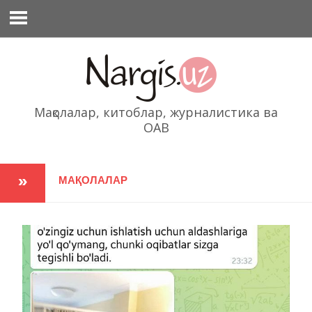
Перейти
к
содержимому
Мақолалар, китоблар, журналистика ва
ОАВ
МАҚОЛАЛАР