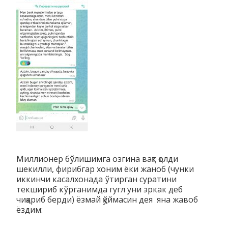
Миллионер бўлишимга озгина вақт қолди
шекилли, фирибгар хоним ёки жаноб (чунки
иккинчи касалхонада ўтирган суратини
текшириб кўрганимда гугл уни эркак деб
чиқариб берди) ёзмай қўймасин дея яна жавоб
ёздим: