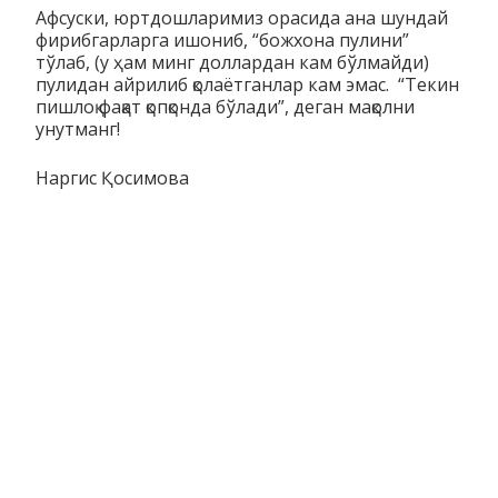
Афсуски, юртдошларимиз орасида ана шундай
фирибгарларга ишониб, “божхона пулини”
тўлаб, (у ҳам минг доллардан кам бўлмайди)
пулидан айрилиб қолаётганлар кам эмас. “Текин
пишлоқ фақат қопқонда бўлади”, деган мақолни
унутманг!
Наргис Қосимова