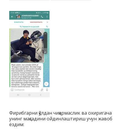
Фирибгарни қўлдан чиқармаслик ва охиригача
унинг мақсадини ойдинлаштириш учун жавоб
ёздим: