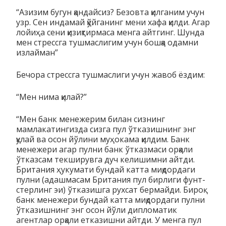
“Азизим бугун қандайсиз? Безовта қилганим учун
узр. Сен индамай қўйганинг мени хафа қилди. Агар
лойиҳа сени қизиқтирмаса менга айтгинг. Шунда
мен стрессга тушмаслигим учун бошқа одамни
излайман”
Бечора стрессга тушмаслиги учун жавоб ёздим:
“Мен нима қилай?”
“Мен банк менежерим билан сизнинг
мамлакатингизда сизга пул ўтказишнинг энг
қулай ва осон йўлини муҳокама қилдим. Банк
менежери агар пулни банк ўтказмаси орқали
ўтказсам текширувга дуч келишимни айтди.
Британия ҳукумати бундай катта миқдордаги
пулни (адашмасам Британия пул бирлиги фунт-
стерлинг эи) ўтказишга рухсат бермайди. Бироқ
банк менежери бундай катта миқдордаги пулни
ўтказишнинг энг осон йўли дипломатик
агентлар орқали етказишни айтди. У менга пул