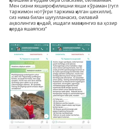
Мен сизни яхшироқ билишни яхши кўраман (гугл
таржимон нотўғри таржима қилган шекилли),
сиз нима билан шуғулланасиз, оилавий
аҳволингиз қандай, ишдаги мавқеингиз ва ҳозир
қаерда яшаяпсиз”