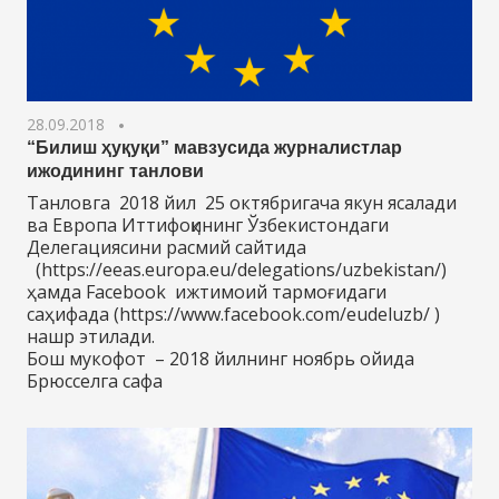
28.09.2018
“Билиш ҳуқуқи” мавзусида журналистлар
ижодининг танлови
Танловга 2018 йил 25 октябригача якун ясалади
ва Европа Иттифоқининг Ўзбекистондаги
Делегациясини расмий сайтида
(https://eeas.europa.eu/delegations/uzbekistan/)
ҳамда Facebook ижтимоий тармоғидаги
саҳифада (https://www.facebook.com/eudeluzb/ )
нашр этилади.
Бош мукофот – 2018 йилнинг ноябрь ойида
Брюсселга сафа