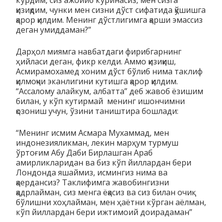
қизиқдим, чунки мен сизни дўст сифатида қўшишга
қарор қилдим. Менинг дўстлигимга қарши эмассиз
деган умиддаман?”
Дарҳол миямга навбатдаги фирибгарнинг
ҳийласи деган, фикр келди. Аммо қизиқиш,
Асмирамохамед хоним дўст бўлиб нима таклиф
қилмоқчи эканлигини кутишга қарор қилдим.
“Ассалому алайкум, албатта” деб жавоб ёзишим
билан, у кўп кутирмай менинг ишончимни
қозониш учун, ўзини таништира бошлади:
“Менинг исмим Асмара Мухаммад, мен
индонезияликман, лекин марҳум турмуш
ўртоғим Абу Даби Бирлашган Араб
амирликларидан ва биз кўп йиллардан бери
Лондонда яшаймиз, исмингиз нима ва
қаердансиз? Таклифимга жавобингизни
қадрлайман, сиз менга ёқасиз ва сиз билан очиқ
бўлишни хоҳлайман, мен ҳаётни кўрган аёлман,
кўп йиллардан бери ижтимоий доирадаман”