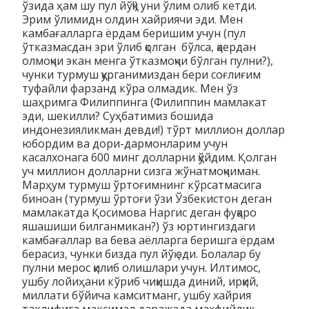
ўзида ҳам шу пул йўқ!) уни ўлим олиб кетди.
Эрим ўлимидн олдин хайриячи эди. Мен
камбағалларга ёрдам беришим учун (пул
ўтказмасдан эри ўлиб қолган бўлса, қаердан
олмоқчи экан менга ўтказмоқчи бўлган пулни?),
чунки турмуш қурганимиздан бери соғлиғим
туфайли фарзанд кўра олмадик. Мен ўз
шаҳримга Филиппинга (Филиппин мамлакат
эди, шекилли? Суҳбатимиз бошида
индонезияликман девди!) тўрт миллион доллар
юбордим ва дори-дармонларим учун
касалхонага 600 минг долларни қўйдим. Қолган
уч миллион долларни сизга жўнатмоқчиман.
Марҳум турмуш ўртоғимнинг кўрсатмасига
биноан (турмуш ўртоғи ўзи Ўзбекистон деган
мамлакатда Қосимова Наргис деган фуқаро
яшашиши билганмикан?) ўз юртингиздаги
камбағаллар ва бева аёлларга беришга ёрдам
берасиз, чунки бизда пул йўқ эди. Болалар бу
пулни мерос қилиб олишлари учун. Илтимос,
ушбу лойиҳани кўриб чиқишда диний, ирқий,
миллати бўйича камситманг, ушбу хайрия
таклифига максимал даражада махфийлик