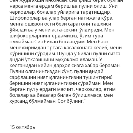
нарса менга ёрдам бериш ва пулни олиш. Уни
черковлар, болалар уйларига тарқатишдир.
Шифокорлар ва улар берган натижага кўра,
менга ошқозон ости бези саратони ташхиси
қўйилди ва у мени аста-секин ўлдиради. Мен
шифокорларнинг ёрдамисиз, ўзим тура
олмайман.Сиз билан боғландим. Мен банк
менежиримдан эртага касалхонага келиб, мени
кўришини сўрадим. Шунда у билан пулни сизга
қандай ўтказишини муҳокама қиламан. У
келганидан кейин дарҳол сизга хабар бераман.
Пулни олганингиздан сўнг, пулни қандай
сарфлашни ният қилганингизни тушинтириб
беришни ният қилганингизни сўрайман. Мен
берган пул у ердаги масчит, черковлар, етим
болалар ва бевалар билан бўлишлмаса, мен
хурсанд бўлмайман. Соғ бўлинг.”
15 октябрь