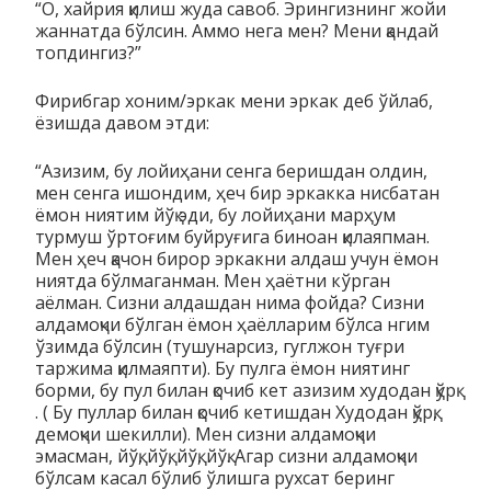
“О, хайрия қилиш жуда савоб. Эрингизнинг жойи
жаннатда бўлсин. Аммо нега мен? Мени қандай
топдингиз?”
Фирибгар хоним/эркак мени эркак деб ўйлаб,
ёзишда давом этди:
“Азизим, бу лойиҳани сенга беришдан олдин,
мен сенга ишондим, ҳеч бир эркакка нисбатан
ёмон ниятим йўқ эди, бу лойиҳани марҳум
турмуш ўртоғим буйруғига биноан қилаяпман.
Мен ҳеч қачон бирор эркакни алдаш учун ёмон
ниятда бўлмаганман. Мен ҳаётни кўрган
аёлман. Сизни алдашдан нима фойда? Сизни
алдамоқчи бўлган ёмон ҳаёлларим бўлса нгим
ўзимда бўлсин (тушунарсиз, гуглжон туғри
таржима қилмаяпти). Бу пулга ёмон ниятинг
борми, бу пул билан қочиб кет азизим худодан қўрқ
. ( Бу пуллар билан қочиб кетишдан Худодан қўрқ,
демоқчи шекилли). Мен сизни алдамоқчи
эмасман, йўқ, йўқ, йўқ, йўқ. Агар сизни алдамоқчи
бўлсам касал бўлиб ўлишга рухсат беринг