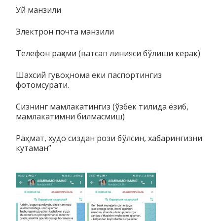
Уй манзили
Электрон почта манзили
Телефон рақами (ватсап линияси бўлиши керак)
Шахсий гувоҳнома еки паспортингиз
фотомсурати.
Сизнинг мамлакатингиз (ўзбек тилида ёзиб,
мамлакатимни билмасмиш)
Раҳмат, худо сиздан рози бўлсин, хабарингизни
кутаман”