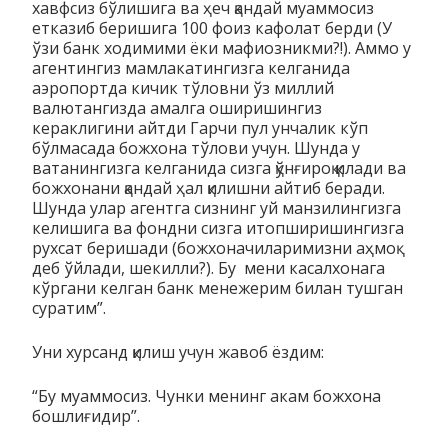
хавфсиз бўлишига ва ҳеч қандай муаммосиз
етказиб беришига 100 фоиз кафолат берди (У
ўзи банк ходимими ёки мафиозникми?!). Аммо у
агентингиз мамлакатингизга келганида
аэропортда кичик тўловни ўз миллий
валютангизда амалга оширишингиз
кераклигини айтди Гарчи пул унчалик кўп
бўлмасада божхона тўлови учун. Шунда у
ватанингизга келганида сизга қўнғироқ қилади ва
божхонани қандай ҳал қилишни айтиб беради.
Шунда улар агентга сизнинг уй манзилингизга
келишига ва фондни сизга итопширишингизга
рухсат беришади (божхоначиларимизни аҳмоқ
деб ўйлади, шекилли?). Бу мени касалхонага
кўргани келган банк менежерим билан тушган
суратим”.
Уни хурсанд қилиш учун жавоб ёздим:
“Бу муаммосиз. Чунки менинг акам божхона
бошлиғидир”.