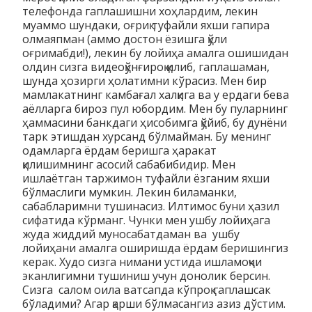
телефонда гаплашишни хоҳлардим, лекин
муаммо шундаки, оғриқ туфайли яхши гапира
олмаяпман (аммо достон ёзишга қўли
оғримабди!), лекин бу лойиҳа амалга ошишидан
олдин сизга видеоқўнғироқ қилиб, гаплашаман,
шунда ҳозирги ҳолатимни кўрасиз. Мен бир
мамлакатнинг камбағал халқига ва у ердаги бева
аёлларга бироз пул юбордим. Мен бу пуларнинг
ҳаммасини банкдаги ҳисобимга қўйиб, бу дунёни
тарк этишдан хурсанд бўлмайман. Бу менинг
одамларга ёрдам беришга ҳаракат
қилишимнинг асосий сабабибидир. Мен
ишлаётган таржимон туфайли ёзганим яхши
бўлмаслиги мумкин. Лекин биламанки,
сабабларимни тушинасиз. Илтимос буни ҳазил
сифатида кўрманг. Чунки мен ушбу лойиҳага
жуда жиддий муносабатдаман ва ушбу
лойиҳани амалга оширишда ёрдам беришингиз
керак. Худо сизга нимани устида ишламоқчи
эканлигимни тушиниш учун донолик берсин.
Сизга салом оила ватсапда кўпроқ гаплашсак
бўладими? Агар қарши бўлмасангиз азиз дўстим.