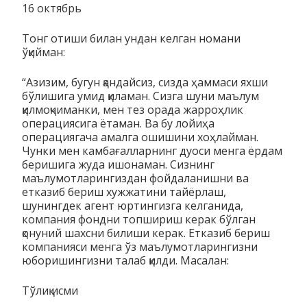
16 октябрь
Тонг отиши билан ундан келган номани
ўқийман:
“Азизим, бугун қандайсиз, сизда ҳаммаси яхши
бўлишига умид қиламан. Сизга шуни маълум
қилмоқчиманки, мен тез орада жарроҳлик
операциясига ётаман. Ва бу лойиҳа
операциягача амалга ошишини хоҳлайман.
Чунки мен камбағалларнинг дуоси менга ёрдам
беришига жуда ишонаман. Сизнинг
маълумотларингиздан фойдаланишни ва
етказиб бериш хужжатини тайёрлаш,
шунингдек агент юртингизга келганида,
компания фондни топшириш керак бўлган
қонуний шахсни билиши керак. Етказиб бериш
компанияси менга ўз маълумотларингизни
юборишингизни талаб қилди. Масалан:
Тўлиқ исми