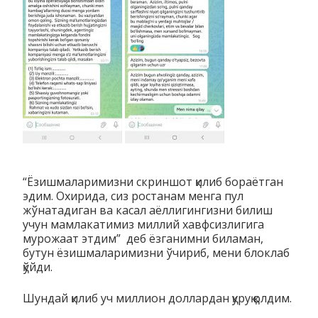
“Ёзишмаларимизни скриншот қилиб бораётган
эдим. Охирида, сиз ростанам менга пул
жўнатадиган ва касал аёллигингизни билиш
учун мамлакатимиз миллий хавфсизлигига
мурожаат этдим” деб ёзганимни биламан,
бутун ёзишмаларимизни ўчириб, мени блоклаб
қўйди.
Шундай қилиб уч миллион доллардан қуруқ қолдим.