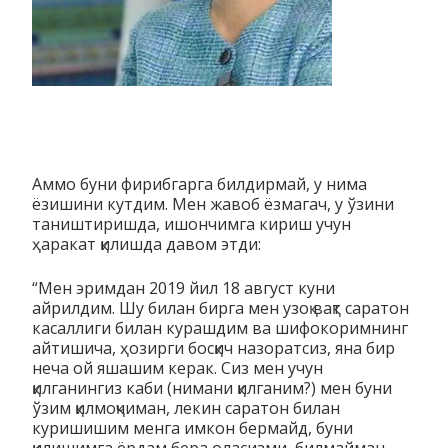
Аммо буни фирибгарга билдирмай, у нима
ёзишини кутдим. Мен жавоб ёзмагач, у ўзини
таништиришда, ишончимга кириш учун
ҳаракат қилишда давом этди:
“Мен эримдан 2019 йил 18 август куни
айрилдим. Шу билан бирга мен узоқ вақт саратон
касаллиги билан курашдим ва шифокоримнинг
айтишича, ҳозирги босқич назоратсиз, яна бир
неча ой яшашим керак. Сиз мен учун
қилганингиз каби (нимани қилганим?) мен буни
ўзим қилмоқчиман, лекин саратон билан
куришишим менга имкон бермайд, буни
қилишимга ёрдам бера оласизми, билмайман.