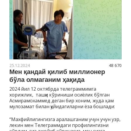
25.12.2024
48 670
Мен қандай қилиб миллионер
бўла олмаганим ҳақида
2024 йил 12 октябрда телеграммимга
хорижлик, ташқи кўриниши осиёлик бўлган
Асмирамохаммед деган бир хоним, жуда ҳам
мулозамат билан қуйидагиларни ёза бошлади:
“Махфийлигингизга аралашганим учун учун узр,
лекин мен Телеграммдаги профилингизни
кўрдим, сиз ажойиб кўринасиз, мен сизга