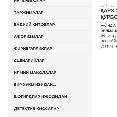
ИНТЕРВЬЮЛАР
23.11.201
ҚАРЗ 
ТАРЖИМАЛАР
ҚУРБ
—Энди,
БАДИИЙ КИТОБЛАР
билмайс
бўлиш 
АФОРИЗМЛАР
осон бў
устига 
ФИРИБГАРЛИКЛАР
СЦЕНАРИЙЛАР
ИЛМИЙ МАҚОЛАЛАР
БИР ХУКМ ИЗИДАН…
ШОГИРДЛАР ИЖОДИДАН
ДЕТЕКТИВ ҚИССАЛАР