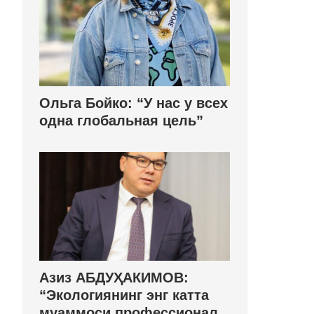
Ольга Бойко: “У нас у всех
одна глобальная цель”
Азиз АБДУҲАКИМОВ:
“Экологиянинг энг катта
муаммоси профессионал