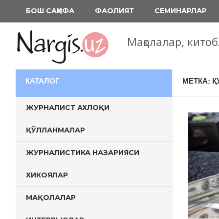
Перейти
БОШ САҲИФА
ФАОЛИЯТ
СЕМИНАРЛАР
к
содержимому
Мақолалар, кито
КАТАЛОГ
МЕТКА: 
ЖУРНАЛИСТ АХЛОҚИ
ҚЎЛЛАНМАЛАР
ЖУРНАЛИСТИКА НАЗАРИЯСИ
ХИКОЯЛАР
МАҚОЛАЛАР