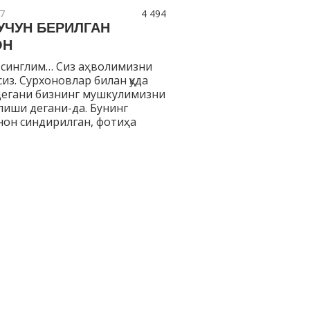
7
4 494
УЧУН БЕРИЛГАН
ОН
 синглим… Сиз аҳволимизни
из. Сурхоновлар билан қуда
дегани бизнинг мушкулимизни
лиши дегани-да. Бунинг
нон синдирилган, фотиҳа