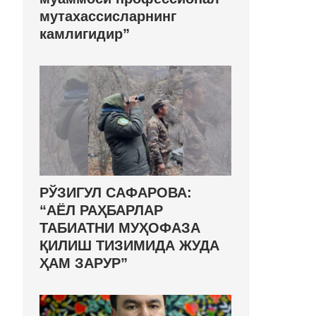
мутахассисларнинг
камлигидир”
РЎЗИГУЛ САФАРОВА:
“АЁЛ РАҲБАРЛАР
ТАБИАТНИ МУҲОФАЗА
ҚИЛИШ ТИЗИМИДА ЖУДА
ҲАМ ЗАРУР”