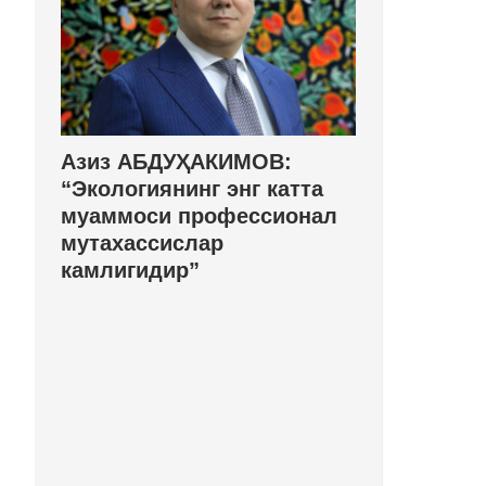
Азиз АБДУҲАКИМОВ:
“Экологиянинг энг катта
муаммоси профессионал
мутахассислар
камлигидир”