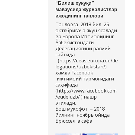
“Билиш ҳуқуқи”
мавзусида журналистлар
ижодининг танлови
Танловга 2018 йил 25
октябригача якун ясалади
ва Европа Иттифоқининг
Ўзбекистондаги
Делегациясини расмий
сайтида
(https://eeas.europa.eu/de
legations/uzbekistan/)
ҳамда Facebook
ижтимоий тармоғидаги
саҳифада
(https://www.facebook.com
/eudeluzb/ ) нашр
этилади.
Бош мукофот – 2018
йилнинг ноябрь ойида
Брюсселга сафа