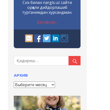
Сиз билан nargis.uz сайти
орқали дийдорлашиб
турганимдан хурсандман.
Батафсил...
АРХИВ
А
р
х
и
в