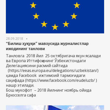
28.09.2018
“Билиш ҳуқуқи” мавзусида журналистлар
ижодининг танлови
Танловга 2018 йил 25 октябригача якун ясалади
ва Европа Иттифоқининг Ўзбекистондаги
Делегациясини расмий сайтида
(https://eeas.europa.eu/delegations/uzbekistan/)
ҳамда Facebook ижтимоий тармоғидаги
саҳифада (https://www.facebook.com/eudeluzb/ )
нашр этилади.
Бош мукофот – 2018 йилнинг ноябрь ойида
Брюсселга сафа