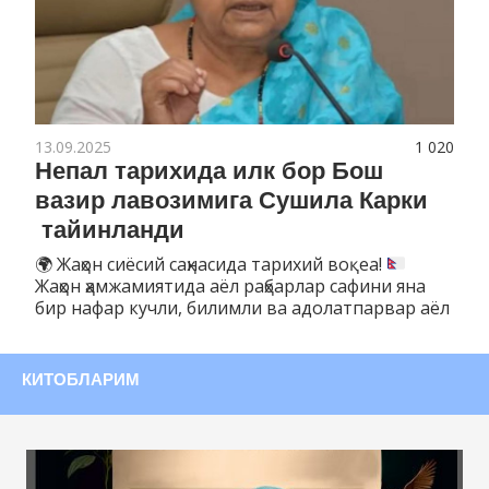
13.09.2025
1 020
Непал тарихида илк бор Бош
вазир лавозимига Сушила Карки
тайинланди
🌍
Жаҳон сиёсий саҳнасида тарихий воқеа!
Жаҳон ҳамжамиятида аёл раҳбарлар сафини яна
бир нафар кучли, билимли ва адолатпарвар аёл
КИТОБЛАРИМ