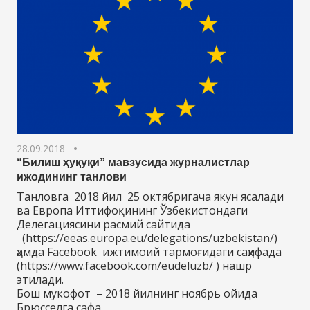
28.09.2018
“Билиш ҳуқуқи” мавзусида журналистлар
ижодининг танлови
Танловга 2018 йил 25 октябригача якун ясалади
ва Европа Иттифоқининг Ўзбекистондаги
Делегациясини расмий сайтида
(https://eeas.europa.eu/delegations/uzbekistan/)
ҳамда Facebook ижтимоий тармоғидаги саҳифада
(https://www.facebook.com/eudeluzb/ ) нашр
этилади.
Бош мукофот – 2018 йилнинг ноябрь ойида
Брюсселга сафа