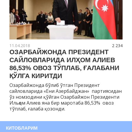
11.04.2018
2 234
ОЗАРБАЙЖОНДА ПРЕЗИДЕНТ
САЙЛОВЛАРИДА ИЛҲОМ АЛИЕВ
86,53% ОВОЗ ТЎПЛАБ, ҒАЛАБАНИ
ҚЎЛГА КИРИТДИ
Озарбайжонда бўлиб ўтган Президент
сайловларида «Ени Азербайджан» партиясидан
ўз номзодини қўйган Озарбайжон Президенти
Ильҳом Алиев яна бир маротаба 86,53% овоз
тўплаб, ғалаба қозонди.
КИТОБЛАРИМ