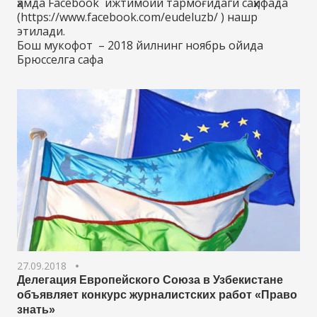
ҳамда Facebook ижтимоий тармоғидаги саҳифада
(https://www.facebook.com/eudeluzb/ ) нашр
этилади.
Бош мукофот – 2018 йилнинг ноябрь ойида
Брюсселга сафа
27.09.2018
Делегация Европейского Союза в Узбекистане
объявляет конкурс журналистских работ «Право
знать»