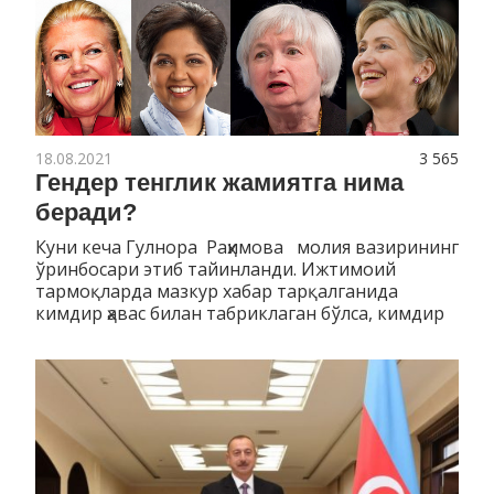
18.08.2021
3 565
Гендер тенглик жамиятга нима
беради?
Куни кеча Гулнора Раҳимова молия вазирининг
ўринбосари этиб тайинланди. Ижтимоий
тармоқларда мазкур хабар тарқалганида
кимдир ҳавас билан табриклаган бўлса, кимдир