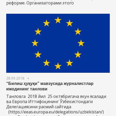
реформе. Организаторами этого
28.09.2018
“Билиш ҳуқуқи” мавзусида журналистлар
ижодининг танлови
Танловга 2018 йил 25 октябригача якун ясалади
ва Европа Иттифоқининг Ўзбекистондаги
Делегациясини расмий сайтида
(https://eeas.europa.eu/delegations/uzbekistan/)