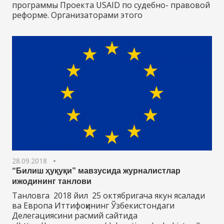
программы Проекта USAID по судебно- правовой
реформе. Организаторами этого
28.09.2018
“Билиш ҳуқуқи” мавзусида журналистлар
ижодининг танлови
Танловга 2018 йил 25 октябригача якун ясалади
ва Европа Иттифоқининг Ўзбекистондаги
Делегациясини расмий сайтида