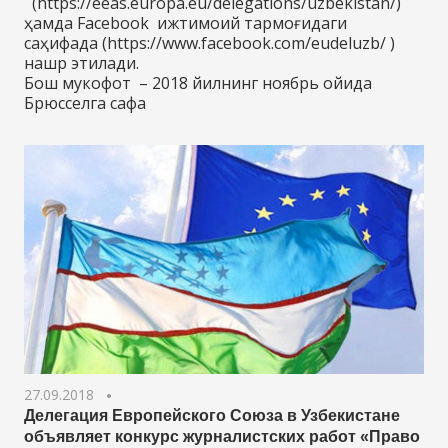
(https://eeas.europa.eu/delegations/uzbekistan/)
ҳамда Facebook ижтимоий тармоғидаги
саҳифада (https://www.facebook.com/eudeluzb/ )
нашр этилади.
Бош мукофот – 2018 йилнинг ноябрь ойида
Брюсселга сафа
27.09.2018
Делегация Европейского Союза в Узбекистане
объявляет конкурс журналистских работ «Право