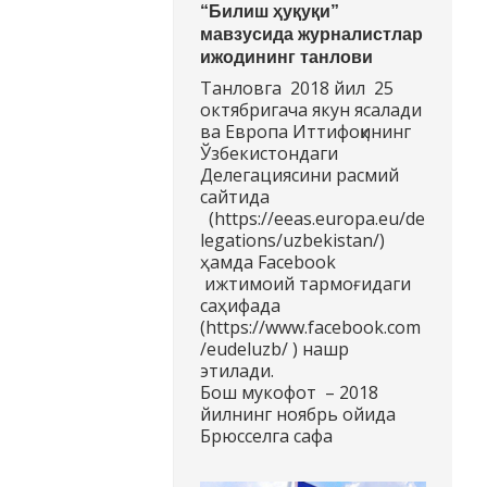
“Билиш ҳуқуқи”
мавзусида журналистлар
ижодининг танлови
Танловга 2018 йил 25
октябригача якун ясалади
ва Европа Иттифоқининг
Ўзбекистондаги
Делегациясини расмий
сайтида
(https://eeas.europa.eu/de
legations/uzbekistan/)
ҳамда Facebook
ижтимоий тармоғидаги
саҳифада
(https://www.facebook.com
/eudeluzb/ ) нашр
этилади.
Бош мукофот – 2018
йилнинг ноябрь ойида
Брюсселга сафа