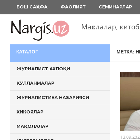
Перейти
БОШ САҲИФА
ФАОЛИЯТ
СЕМИНАРЛАР
к
содержимому
Мақолалар, кито
КАТАЛОГ
МЕТКА: 
ЖУРНАЛИСТ АХЛОҚИ
ҚЎЛЛАНМАЛАР
ЖУРНАЛИСТИКА НАЗАРИЯСИ
ХИКОЯЛАР
МАҚОЛАЛАР
13.09.202