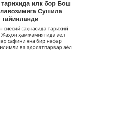
 тарихида илк бор Бош
 лавозимига Сушила
 тайинланди
 сиёсий саҳнасида тарихий
Жаҳон ҳамжамиятида аёл
ар сафини яна бир нафар
билимли ва адолатпарвар аёл