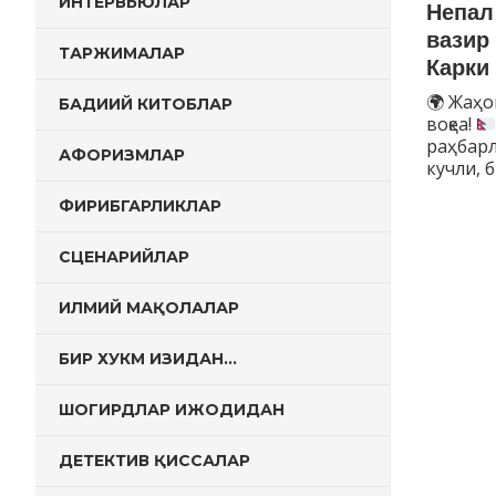
ИНТЕРВЬЮЛАР
Непал
вазир
ТАРЖИМАЛАР
Карки
🌍
Жаҳон
БАДИИЙ КИТОБЛАР
воқеа!
раҳбарл
АФОРИЗМЛАР
кучли, 
ФИРИБГАРЛИКЛАР
СЦЕНАРИЙЛАР
ИЛМИЙ МАҚОЛАЛАР
БИР ХУКМ ИЗИДАН…
ШОГИРДЛАР ИЖОДИДАН
ДЕТЕКТИВ ҚИССАЛАР