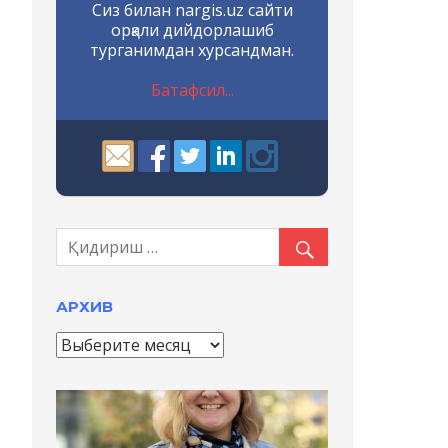
Сиз билан nargis.uz сайти
орқали дийдорлашиб
турганимдан хурсандман.
Батафсил...
АРХИВ
А
р
х
и
в