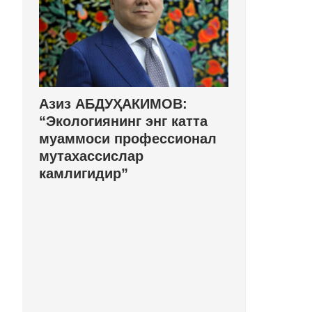
Азиз АБДУҲАКИМОВ:
“Экологиянинг энг катта
муаммоси профессионал
мутахассислар
камлигидир”