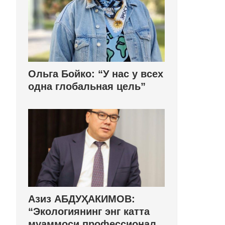
Ольга Бойко: “У нас у всех
одна глобальная цель”
Азиз АБДУҲАКИМОВ:
“Экологиянинг энг катта
муаммоси профессионал