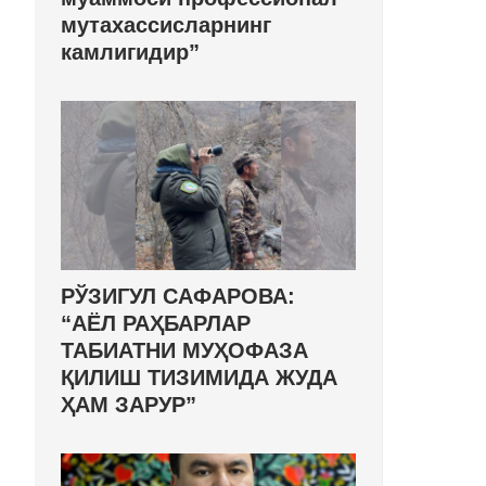
мутахассисларнинг
камлигидир”
РЎЗИГУЛ САФАРОВА:
“АЁЛ РАҲБАРЛАР
ТАБИАТНИ МУҲОФАЗА
ҚИЛИШ ТИЗИМИДА ЖУДА
ҲАМ ЗАРУР”