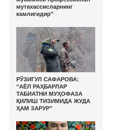
мутахассисларнинг
камлигидир”
РЎЗИГУЛ САФАРОВА:
“АЁЛ РАҲБАРЛАР
ТАБИАТНИ МУҲОФАЗА
ҚИЛИШ ТИЗИМИДА ЖУДА
ҲАМ ЗАРУР”