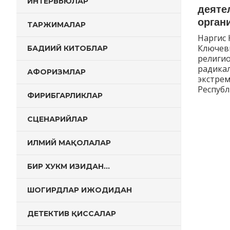
ИНТЕРВЬЮЛАР
деяте
орган
ТАРЖИМАЛАР
Наргис 
Ключевы
БАДИИЙ КИТОБЛАР
религио
радикал
АФОРИЗМЛАР
экстрем
Республ
ФИРИБГАРЛИКЛАР
СЦЕНАРИЙЛАР
ИЛМИЙ МАҚОЛАЛАР
БИР ХУКМ ИЗИДАН…
ШОГИРДЛАР ИЖОДИДАН
ДЕТЕКТИВ ҚИССАЛАР