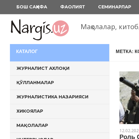
Перейти
БОШ САҲИФА
ФАОЛИЯТ
СЕМИНАРЛАР
к
содержимому
Мақолалар, кито
КАТАЛОГ
МЕТКА: 
ЖУРНАЛИСТ АХЛОҚИ
ҚЎЛЛАНМАЛАР
ЖУРНАЛИСТИКА НАЗАРИЯСИ
ХИКОЯЛАР
МАҚОЛАЛАР
12.02.202
Роль 