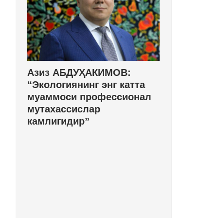
Азиз АБДУҲАКИМОВ:
“Экологиянинг энг катта
муаммоси профессионал
мутахассислар
камлигидир”