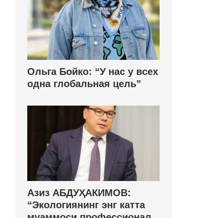
Ольга Бойко: “У нас у всех
одна глобальная цель”
Азиз АБДУҲАКИМОВ:
“Экологиянинг энг катта
муаммоси профессионал