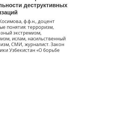
льности деструктивных
изаций
Косимова, ф.ф.н., доцент
е понятия: терроризм,
зный экстремизм,
изм, ислам, насильственный
изм, СМИ, журналист. Закон
ики Узбекистан «О борьбе