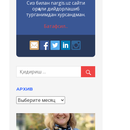
Сиз билан nargis.uz сайти
орқали дийдорлашиб
турганимдан хурсандман.
Батафсил...
АРХИВ
А
р
х
и
в