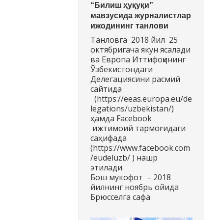
“Билиш ҳуқуқи”
мавзусида журналистлар
ижодининг танлови
Танловга 2018 йил 25
октябригача якун ясалади
ва Европа Иттифоқининг
Ўзбекистондаги
Делегациясини расмий
сайтида
(https://eeas.europa.eu/de
legations/uzbekistan/)
ҳамда Facebook
ижтимоий тармоғидаги
саҳифада
(https://www.facebook.com
/eudeluzb/ ) нашр
этилади.
Бош мукофот – 2018
йилнинг ноябрь ойида
Брюсселга сафа