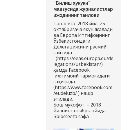
“Билиш ҳуқуқи”
мавзусида журналистлар
ижодининг танлови
Танловга 2018 йил 25
октябригача якун ясалади
ва Европа Иттифоқининг
Ўзбекистондаги
Делегациясини расмий
сайтида
(https://eeas.europa.eu/de
legations/uzbekistan/)
ҳамда Facebook
ижтимоий тармоғидаги
саҳифада
(https://www.facebook.com
/eudeluzb/ ) нашр
этилади.
Бош мукофот – 2018
йилнинг ноябрь ойида
Брюсселга сафа