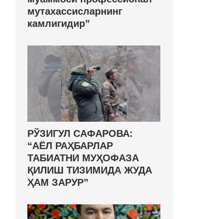
мутахассисларнинг
камлигидир”
РЎЗИГУЛ САФАРОВА:
“АЁЛ РАҲБАРЛАР
ТАБИАТНИ МУҲОФАЗА
ҚИЛИШ ТИЗИМИДА ЖУДА
ҲАМ ЗАРУР”