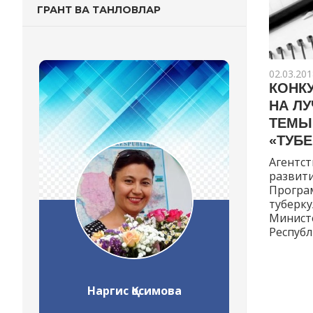
ГРАНТ ВА ТАНЛОВЛАР
02.03.201
КОНК
НА Л
ТЕМЫ
«ТУБЕ
Агентс
развити
Програм
туберку
Минист
Респуб
Наргис Қосимова