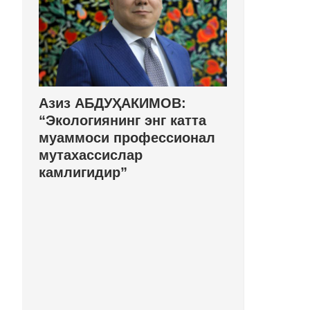
Азиз АБДУҲАКИМОВ:
“Экологиянинг энг катта
муаммоси профессионал
мутахассислар
камлигидир”