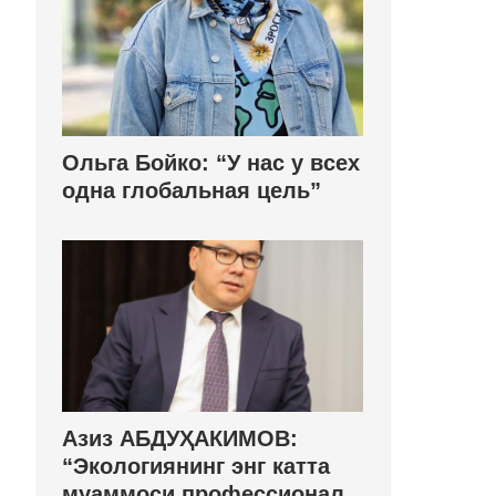
Ольга Бойко: “У нас у всех
одна глобальная цель”
Азиз АБДУҲАКИМОВ:
“Экологиянинг энг катта
муаммоси профессионал