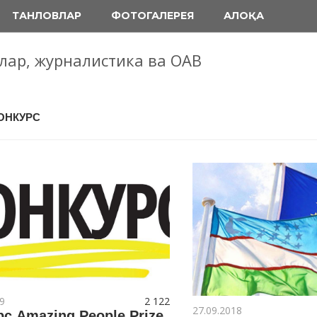
ТАНЛОВЛАР
ФОТОГАЛЕРЕЯ
АЛОҚА
блар, журналистика ва ОАВ
КОНКУРС
9
2 122
27.09.2018
с Amazing People Prize