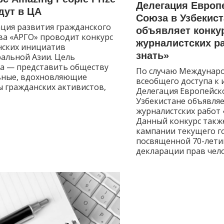
Делегация Европ
дут в ЦА
Союза в Узбекист
ция развития гражданского
объявляет конку
ва «АРГО» проводит конкурс
журналистских р
нских инициатив
знать»
альной Азии. Цель
са — представить обществу
По случаю Междунаро
ьные, вдохновляющие
всеобщего доступа к
 гражданских активистов,
Делегация Европейск
Узбекистане объявляе
журналистских работ 
Данный конкурс такж
кампании текущего г
посвященной 70-лет
декларации прав чело