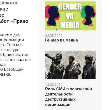
ейского
ане
рс
абот «Право
дного дня
02.08.2022
 информации
Гендер ва медиа
ого Союза в
т конкурс
«Право знать».
е станет частью
ода,
ию Всеобщей
века.
12.02.2020
Роль СМИ в освещении
деятельности
деструктивных
организаций