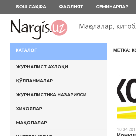
Перейти
БОШ САҲИФА
ФАОЛИЯТ
СЕМИНАРЛАР
к
содержимому
Мақолалар, кито
КАТАЛОГ
МЕТКА: 
ЖУРНАЛИСТ АХЛОҚИ
ҚЎЛЛАНМАЛАР
ЖУРНАЛИСТИКА НАЗАРИЯСИ
ХИКОЯЛАР
МАҚОЛАЛАР
10.04.201
Конкур