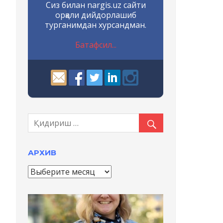
Сиз билан nargis.uz сайти
орқали дийдорлашиб
турганимдан хурсандман.
Батафсил...
АРХИВ
А
р
х
и
в