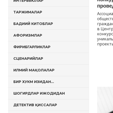
ИНТЕРВЬЮЛАР
прове
ТАРЖИМАЛАР
Ассоциа
общест
гражда
БАДИИЙ КИТОБЛАР
в Центр
конкур
АФОРИЗМЛАР
уникал
проекты
ФИРИБГАРЛИКЛАР
СЦЕНАРИЙЛАР
ИЛМИЙ МАҚОЛАЛАР
БИР ХУКМ ИЗИДАН…
ШОГИРДЛАР ИЖОДИДАН
ДЕТЕКТИВ ҚИССАЛАР