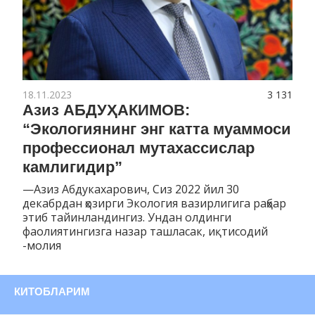
18.11.2023
3 131
Азиз АБДУҲАКИМОВ:
“Экологиянинг энг катта муаммоси
профессионал мутахассислар
камлигидир”
—Азиз Абдукахарович, Сиз 2022 йил 30
декабрдан ҳозирги Экология вазирлигига раҳбар
этиб тайинландингиз. Ундан олдинги
фаолиятингизга назар ташласак, иқтисодий
-молия
КИТОБЛАРИМ