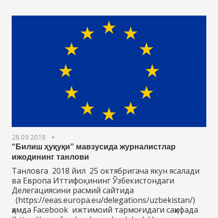
28.09.2018
“Билиш ҳуқуқи” мавзусида журналистлар
ижодининг танлови
Танловга 2018 йил 25 октябригача якун ясалади
ва Европа Иттифоқининг Ўзбекистондаги
Делегациясини расмий сайтида
(https://eeas.europa.eu/delegations/uzbekistan/)
ҳамда Facebook ижтимоий тармоғидаги саҳифада