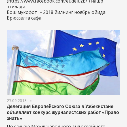
(https://www.facebook.com/eudeluzb/ ) нашр
этилади.
Бош мукофот – 2018 йилнинг ноябрь ойида
Брюсселга сафа
27.09.2018
Делегация Европейского Союза в Узбекистане
объявляет конкурс журналистских работ «Право
знать»
По случаю Международного дня всеобщего