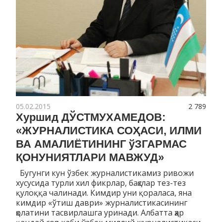
05.02.2015
2 789
Хуршид ДЎСТМУХАМЕДОВ:
«ЖУРНАЛИСТИКА СОҲАСИ, ИЛМИ
ВА АМАЛИЁТИНИНГ ўЗГАРМАС
ҚОНУНИЯТЛАРИ МАВЖУД»
Бугунги кун ўзбек журналистикамиз ривожи
хусусида турли хил фикрлар, баҳслар тез-тез
қулоққа чалинади. Кимдир уни қораласа, яна
кимдир «ўтиш даври» журналистикасининг
ҳолатини тасвирлашга уринади. Албатта ҳар