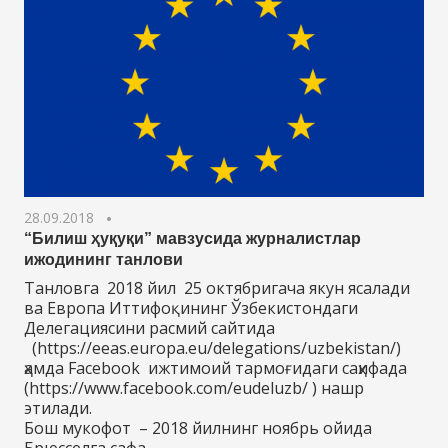
28.09.2018
“Билиш ҳуқуқи” мавзусида журналистлар
ижодининг танлови
Танловга 2018 йил 25 октябригача якун ясалади
ва Европа Иттифоқининг Ўзбекистондаги
Делегациясини расмий сайтида
(https://eeas.europa.eu/delegations/uzbekistan/)
ҳамда Facebook ижтимоий тармоғидаги саҳифада
(https://www.facebook.com/eudeluzb/ ) нашр
этилади.
Бош мукофот – 2018 йилнинг ноябрь ойида
Брюсселга сафа