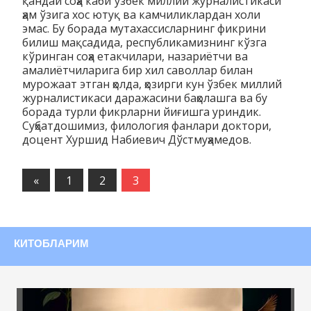
қандай соҳа каби ўзбек миллий журналистикаси
ҳам ўзига хос ютуқ ва камчиликлардан холи
эмас. Бу борада мутахассисларнинг фикрини
билиш мақсадида, республикамизнинг кўзга
кўринган соҳа етакчилари, назариётчи ва
амалиётчиларига бир хил саволлар билан
мурожаат этган ҳолда, ҳозирги кун ўзбек миллий
журналистикаси даражасини баҳолашга ва бу
борада турли фикрларни йиғишга уриндик.
Суҳбатдошимиз, филология фанлари доктори,
доцент Хуршид Набиевич Дўстмуҳамедов.
«
Предыдущие
1
2
3
записи
КИТОБЛАРИМ